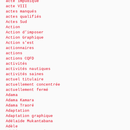
acte impudique
acte VIII
actes manqués
actes qualifiés
Actes Sud
Action
Action d’imposer
Action Graphique
Action s’est
actionnaires
actions
actions CQFD
activités
activités nautiques
activités saines
actuel titulaire
actuellement concentrée
actuellement fermé
Adama
Adama Kamara
Adama Traoré
Adaptation
Adaptation graphique
Adélaïde Mukantabana
Adèle