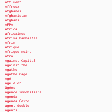
affluent
Affreux
afghanes
Afghanistan
afghans
AFPA
Africa
africaines
Afrika Bambaataa
Afrin
Afrique
Afrique noire
afro
Against Capital
against the
Agathe
Agathe Cagé
Âgé
âge d’or
âgées
agence immobilière
Agenda
Agenda Édito
agent double
agents