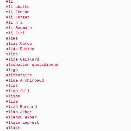
Ali
Ali abattu
Ali Fenjan
Ali Ferzat
Ali n’a
Ali Soumaré
Ali Ziri
alias
alias Cafca
alias Damien
Alice
Alice Gaillard
aliénation quotidienne
align
alimentaire
Aline Archimbaud
Aliot
Aliou Sall
Alison
Alizé
Alizé Bernard
Allah Akbar
Allahou akbar
Allain Leprest
allait