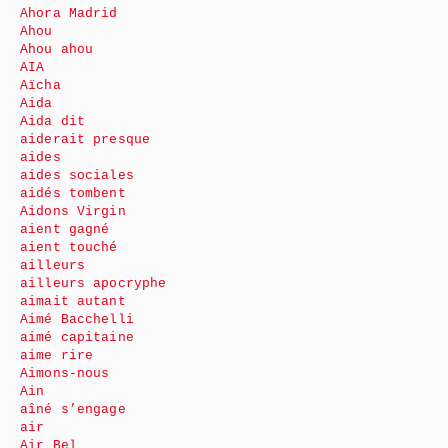
Ahora Madrid
Ahou
Ahou ahou
AIA
Aïcha
Aida
Aida dit
aiderait presque
aides
aides sociales
aidés tombent
Aidons Virgin
aient gagné
aient touché
ailleurs
ailleurs apocryphe
aimait autant
Aimé Bacchelli
aimé capitaine
aime rire
Aimons-nous
Ain
aîné s’engage
air
Air Bel