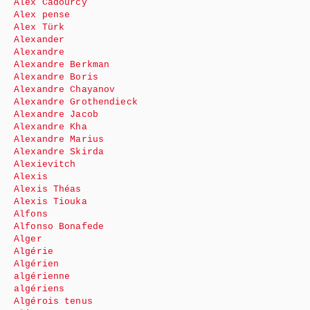
Alex Cadourcy
Alex pense
Alex Türk
Alexander
Alexandre
Alexandre Berkman
Alexandre Boris
Alexandre Chayanov
Alexandre Grothendieck
Alexandre Jacob
Alexandre Kha
Alexandre Marius
Alexandre Skirda
Alexievitch
Alexis
Alexis Théas
Alexis Tiouka
Alfons
Alfonso Bonafede
Alger
Algérie
Algérien
algérienne
algériens
Algérois tenus