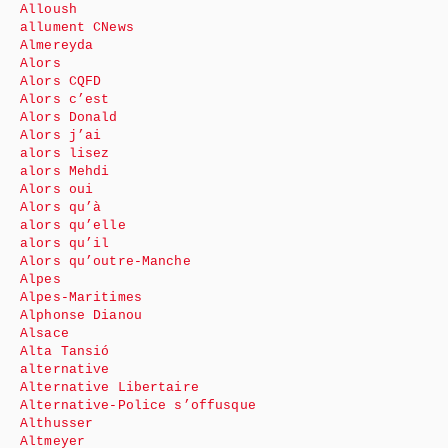
Alloush
allument CNews
Almereyda
Alors
Alors CQFD
Alors c’est
Alors Donald
Alors j’ai
alors lisez
alors Mehdi
Alors oui
Alors qu’à
alors qu’elle
alors qu’il
Alors qu’outre-Manche
Alpes
Alpes-Maritimes
Alphonse Dianou
Alsace
Alta Tansió
alternative
Alternative Libertaire
Alternative-Police s’offusque
Althusser
Altmeyer