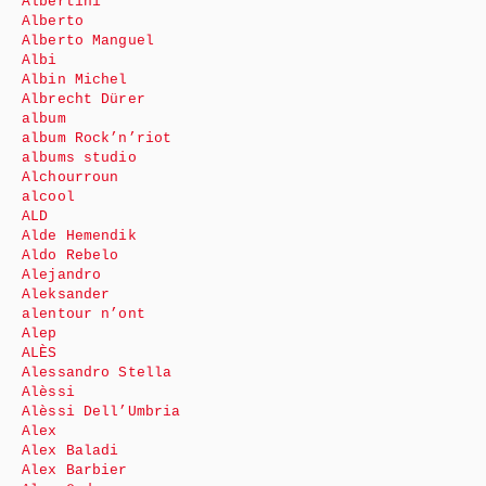
Albertini
Alberto
Alberto Manguel
Albi
Albin Michel
Albrecht Dürer
album
album Rock’n’riot
albums studio
Alchourroun
alcool
ALD
Alde Hemendik
Aldo Rebelo
Alejandro
Aleksander
alentour n’ont
Alep
ALÈS
Alessandro Stella
Alèssi
Alèssi Dell’Umbria
Alex
Alex Baladi
Alex Barbier