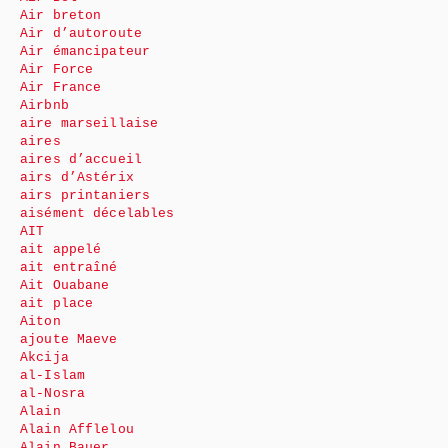
Air breton
Air d’autoroute
Air émancipateur
Air Force
Air France
Airbnb
aire marseillaise
aires
aires d’accueil
airs d’Astérix
airs printaniers
aisément décelables
AIT
ait appelé
ait entraîné
Ait Ouabane
ait place
Aiton
ajoute Maeve
Akcija
al-Islam
al-Nosra
Alain
Alain Afflelou
Alain Bauer