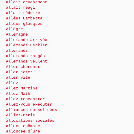
allait cruchement
allait réagir
allait réduire
allées Gambetta
allées glauques
Allègre
Allemagne
allemande arrivée
allemande Heckler
allemands
allemands rongés
Allemands veulent
Aller chercher
aller jeter
aller vite
Allez
Allez Martine
Allez Nath
allez rencontrer
Allez-vous exécuter
alliances consolidées
Alliot-Marie
allocations sociales
allocs chômage
allongée d’une