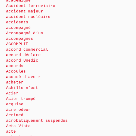
académique
Accident ferroviaire
accident majeur
accident nucléaire
accidents
accompagné
Accompagné d’un
accompagnés
ACCOMPLIE
accord commercial
accord déclare
accord Unedic
accords
Accoules
accusé d’avoir
acheter
Achille n’est
Acier
Acier trompé
acquise
âcre odeur
Acrimed
acrobatiquement suspendus
Acta Vista
acte