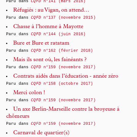
Paru dans
CQFD
n°141 (mars 2016)
Réfugiés : au Vigan, on attend…
Paru dans
CQFD
n°137 (novembre 2015)
Chasse à l’homme à Mayotte
Paru dans
CQFD
n°144 (juin 2016)
Bure et Bure et ratatam
Paru dans
CQFD
n°162 (février 2018)
Mais ils sont où, les fainéants ?
Paru dans
CQFD
n°159 (novembre 2017)
Contrats aidés dans l’éducation ‑­ année zéro
Paru dans
CQFD
n°158 (octobre 2017)
Merci colon !
Paru dans
CQFD
n°159 (novembre 2017)
Un axe Berlin-Marseille contre la broyeuse à
chômeurs
Paru dans
CQFD
n°159 (novembre 2017)
Carnaval de quartier(s)