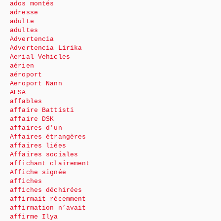
ados montés
adresse
adulte
adultes
Advertencia
Advertencia Lirika
Aerial Vehicles
aérien
aéroport
Aeroport Nann
AESA
affables
affaire Battisti
affaire DSK
affaires d’un
Affaires étrangères
affaires liées
Affaires sociales
affichant clairement
Affiche signée
affiches
affiches déchirées
affirmait récemment
affirmation n’avait
affirme Ilya