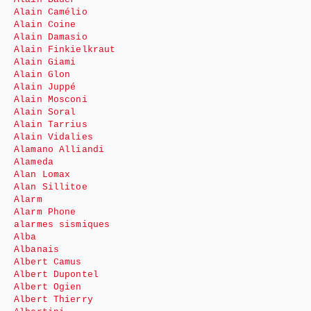
Alain Camélio
Alain Coine
Alain Damasio
Alain Finkielkraut
Alain Giami
Alain Glon
Alain Juppé
Alain Mosconi
Alain Soral
Alain Tarrius
Alain Vidalies
Alamano Alliandi
Alameda
Alan Lomax
Alan Sillitoe
Alarm
Alarm Phone
alarmes sismiques
Alba
Albanais
Albert Camus
Albert Dupontel
Albert Ogien
Albert Thierry