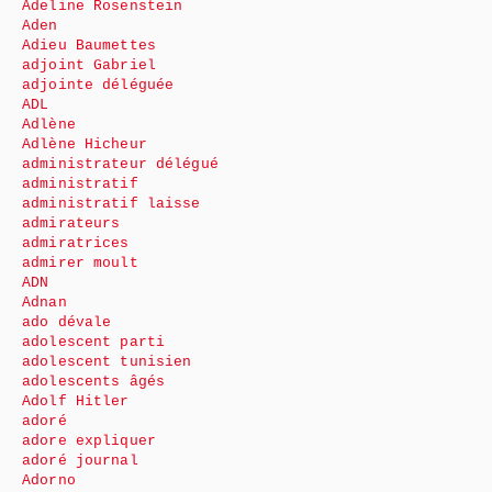
Adeline Rosenstein
Aden
Adieu Baumettes
adjoint Gabriel
adjointe déléguée
ADL
Adlène
Adlène Hicheur
administrateur délégué
administratif
administratif laisse
admirateurs
admiratrices
admirer moult
ADN
Adnan
ado dévale
adolescent parti
adolescent tunisien
adolescents âgés
Adolf Hitler
adoré
adore expliquer
adoré journal
Adorno