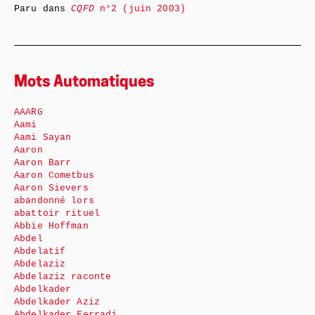
Paru dans
CQFD
n°2 (juin 2003)
Mots Automatiques
AAARG
Aami
Aami Sayan
Aaron
Aaron Barr
Aaron Cometbus
Aaron Sievers
abandonné lors
abattoir rituel
Abbie Hoffman
Abdel
Abdelatif
Abdelaziz
Abdelaziz raconte
Abdelkader
Abdelkader Aziz
Abdelkader Ferradj