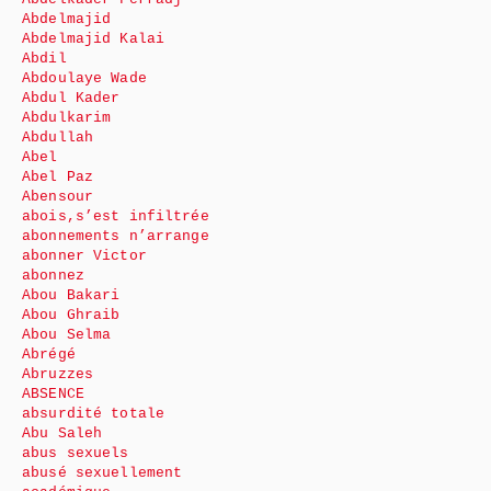
Abdelmajid
Abdelmajid Kalai
Abdil
Abdoulaye Wade
Abdul Kader
Abdulkarim
Abdullah
Abel
Abel Paz
Abensour
abois,s’est infiltrée
abonnements n’arrange
abonner Victor
abonnez
Abou Bakari
Abou Ghraib
Abou Selma
Abrégé
Abruzzes
ABSENCE
absurdité totale
Abu Saleh
abus sexuels
abusé sexuellement