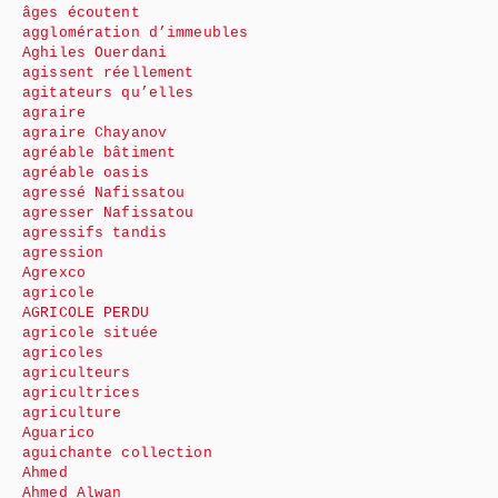
âges écoutent
agglomération d’immeubles
Aghiles Ouerdani
agissent réellement
agitateurs qu’elles
agraire
agraire Chayanov
agréable bâtiment
agréable oasis
agressé Nafissatou
agresser Nafissatou
agressifs tandis
agression
Agrexco
agricole
AGRICOLE PERDU
agricole située
agricoles
agriculteurs
agricultrices
agriculture
Aguarico
aguichante collection
Ahmed
Ahmed Alwan