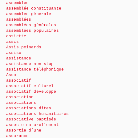
assemblée
assemblée constituante
assemblée générale
assemblées
assemblées générales
assemblées populaires
assiette
assis
Assis peinards
assise
assistance
assistance non-stop
assistance téléphonique
Asso
associatif
associatif culturel
associatif développé
association
associations
associations dites
associations humanitaires
associative baptisée
associe naturellement
assortie d’une
assurance