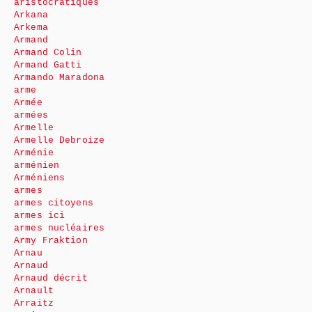
aristocratiques
Arkana
Arkema
Armand
Armand Colin
Armand Gatti
Armando Maradona
arme
Armée
armées
Armelle
Armelle Debroize
Arménie
arménien
Arméniens
armes
armes citoyens
armes ici
armes nucléaires
Army Fraktion
Arnau
Arnaud
Arnaud décrit
Arnault
Arraitz