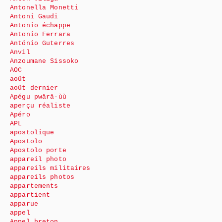
Antonella Monetti
Antoni Gaudi
Antonio échappe
Antonio Ferrara
António Guterres
Anvil
Anzoumane Sissoko
AOC
août
août dernier
Apégu pwärä-ùù
aperçu réaliste
Apéro
APL
apostolique
Apostolo
Apostolo porte
appareil photo
appareils militaires
appareils photos
appartements
appartient
apparue
appel
Appel breton