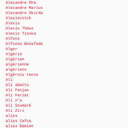
Alexandre Kha
Alexandre Marius
Alexandre Skirda
Alexievitch
Alexis
Alexis Théas
Alexis Tiouka
Alfons
Alfonso Bonafede
Alger
Algérie
Algérien
algérienne
algériens
Algérois tenus
Ali
Ali abattu
Ali Fenjan
Ali Ferzat
Ali n’a
Ali Soumaré
Ali Ziri
alias
alias Cafca
alias Damien