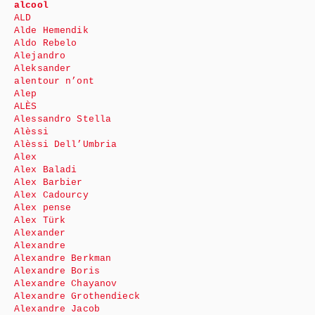
alcool
ALD
Alde Hemendik
Aldo Rebelo
Alejandro
Aleksander
alentour n’ont
Alep
ALÈS
Alessandro Stella
Alèssi
Alèssi Dell’Umbria
Alex
Alex Baladi
Alex Barbier
Alex Cadourcy
Alex pense
Alex Türk
Alexander
Alexandre
Alexandre Berkman
Alexandre Boris
Alexandre Chayanov
Alexandre Grothendieck
Alexandre Jacob