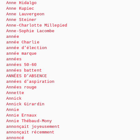
Anne Hidalgo
Anne Kupiec
Anne Lauvergeon
Anne Steiner
Anne-Charlotte Millepied
Anne-Sophie Lacombe
année
année Charlie
année d’élection
année marque
années
années 50-60
années battent
ANNÉES D’ABSENCE
années d’aspiration
Années rouge
Annette
Annick
Annick Girardin
Annie
Annie Ernaux
Annie Thébaud-Mony
annonçait joyeusement
annonçait récemment
annoncé