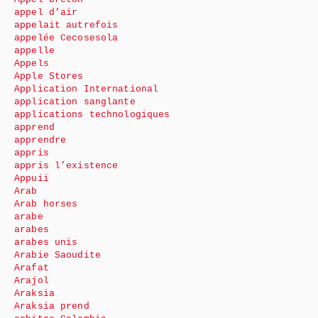
appel d’air
appelait autrefois
appelée Cecosesola
appelle
Appels
Apple Stores
Application International
application sanglante
applications technologiques
apprend
apprendre
appris
appris l’existence
Appuii
Arab
Arab horses
arabe
arabes
arabes unis
Arabie Saoudite
Arafat
Arajol
Araksia
Araksia prend