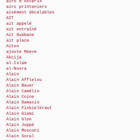
airs d’Astérix
airs printaniers
aisément décelables
AIT
ait appelé
ait entraîné
Ait Ouabane
ait place
Aiton
ajoute Maeve
Akcija
al-Islam
al-Nosra
Alain
Alain Afflelou
Alain Bauer
Alain Camélio
Alain Coine
Alain Damasio
Alain Finkielkraut
Alain Giami
Alain Glon
Alain Juppé
Alain Mosconi
Alain Soral