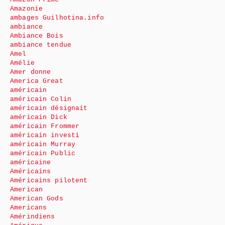
Amazonie
ambages Guilhotina.info
ambiance
Ambiance Bois
ambiance tendue
Amel
Amélie
Amer donne
America Great
américain
américain Colin
américain désignait
américain Dick
américain Frommer
américain investi
américain Murray
américain Public
américaine
Américains
Américains pilotent
American
American Gods
Americans
Amérindiens