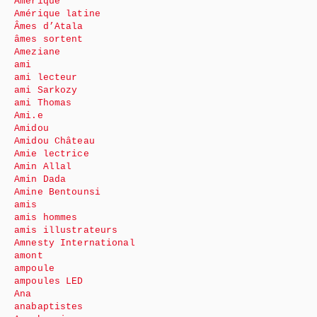
Amérique
Amérique latine
Âmes d’Atala
âmes sortent
Ameziane
ami
ami lecteur
ami Sarkozy
ami Thomas
Ami.e
Amidou
Amidou Château
Amie lectrice
Amin Allal
Amin Dada
Amine Bentounsi
amis
amis hommes
amis illustrateurs
Amnesty International
amont
ampoule
ampoules LED
Ana
anabaptistes