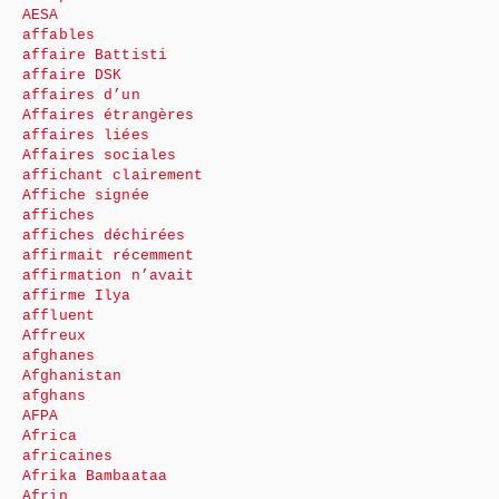
AESA
affables
affaire Battisti
affaire DSK
affaires d’un
Affaires étrangères
affaires liées
Affaires sociales
affichant clairement
Affiche signée
affiches
affiches déchirées
affirmait récemment
affirmation n’avait
affirme Ilya
affluent
Affreux
afghanes
Afghanistan
afghans
AFPA
Africa
africaines
Afrika Bambaataa
Afrin