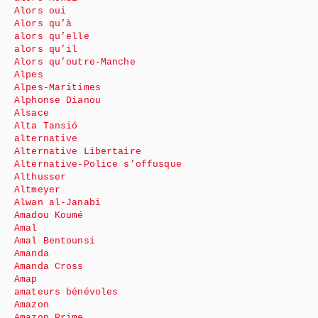
Alors oui
Alors qu’à
alors qu’elle
alors qu’il
Alors qu’outre-Manche
Alpes
Alpes-Maritimes
Alphonse Dianou
Alsace
Alta Tansió
alternative
Alternative Libertaire
Alternative-Police s’offusque
Althusser
Altmeyer
Alwan al-Janabi
Amadou Koumé
Amal
Amal Bentounsi
Amanda
Amanda Cross
Amap
amateurs bénévoles
Amazon
Amazon Prime