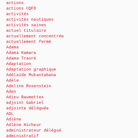
actions
actions CQFD
activités
activités nautiques
activités saines
actuel titulaire
actuellement concentrée
actuellement fermé
Adama
Adama Kamara
Adama Traoré
Adaptation
Adaptation graphique
Adélaïde Mukantabana
Adèle
Adeline Rosenstein
Aden
Adieu Baumettes
adjoint Gabriel
adjointe déléguée
ADL
Adlène
Adlène Hicheur
administrateur délégué
administratif