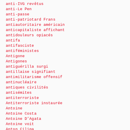
anti-IVG revêtus
anti-Le Pen
anti-passe
anti-patriotard Frans
antiautoritaire américain
anticapitaliste affichant
antidouleurs opiacés
antifa
antifasciste
antiféministes
Antigone
Antigones
antiguérilla surgi
antillaise signifiant
antimilitarisme offensif
antinucléaire
antiques civilités
antisémites
antiterroriste
Antiterroriste instaurée
Antoine
Antoine Costa
Antoine D’Agata
Antoine voit
Anton Ciliga