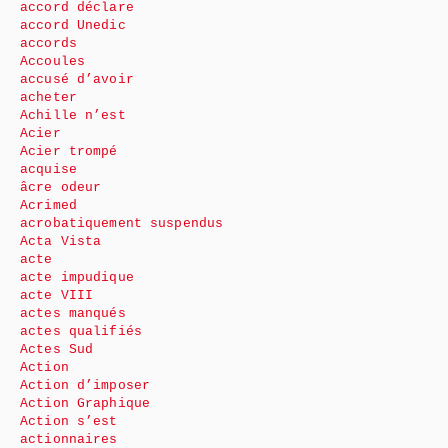
accord déclare
accord Unedic
accords
Accoules
accusé d’avoir
acheter
Achille n’est
Acier
Acier trompé
acquise
âcre odeur
Acrimed
acrobatiquement suspendus
Acta Vista
acte
acte impudique
acte VIII
actes manqués
actes qualifiés
Actes Sud
Action
Action d’imposer
Action Graphique
Action s’est
actionnaires