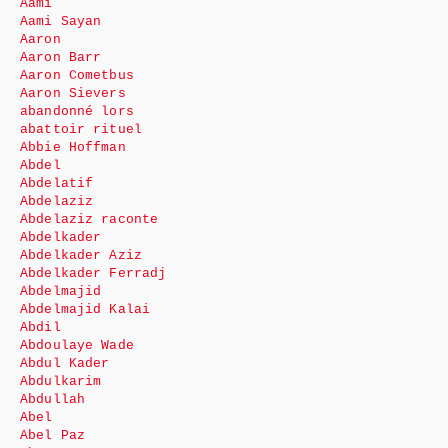
Aami
Aami Sayan
Aaron
Aaron Barr
Aaron Cometbus
Aaron Sievers
abandonné lors
abattoir rituel
Abbie Hoffman
Abdel
Abdelatif
Abdelaziz
Abdelaziz raconte
Abdelkader
Abdelkader Aziz
Abdelkader Ferradj
Abdelmajid
Abdelmajid Kalai
Abdil
Abdoulaye Wade
Abdul Kader
Abdulkarim
Abdullah
Abel
Abel Paz