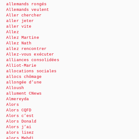
allemands rongés
Allemands veulent
Aller chercher
aller jeter
aller vite
Allez
Allez Martine
Allez Nath
allez rencontrer
Allez-vous exécuter
alliances consolidées
Alliot-Marie
allocations sociales
allocs chômage
allongée d’une
Alloush
allument CNews
Almereyda
Alors
Alors CQFD
Alors c’est
Alors Donald
Alors j’ai
alors lisez
alors Mehdi