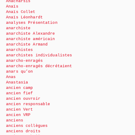
Anacharsis
Anaïs
Anaïs Collet
Anaïs Léonhardt
analyses Présentation
anarchiste
anarchiste Alexandre
anarchiste américain
anarchiste Armand
anarchistes
anarchistes individualistes
anarcho-enragés
anarcho-enragés décrétaient
anars qu’on
Anas
Anastasia
ancien camp
ancien fief
ancien ouvroir
ancien responsable
ancien Vert
ancien VRP
anciens
anciens collègues
anciens droits