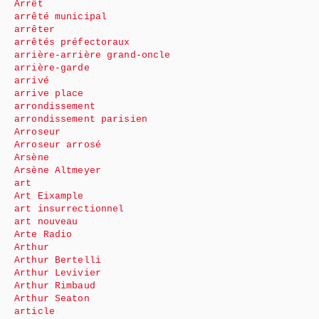
Arrêt
arrêté municipal
arrêter
arrêtés préfectoraux
arrière-arrière grand-oncle
arrière-garde
arrivé
arrive place
arrondissement
arrondissement parisien
Arroseur
Arroseur arrosé
Arsène
Arsène Altmeyer
art
Art Eixample
art insurrectionnel
art nouveau
Arte Radio
Arthur
Arthur Bertelli
Arthur Levivier
Arthur Rimbaud
Arthur Seaton
article