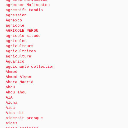
agresser Nafissatou
agressifs tandis
agression
Agrexco
agricole
AGRICOLE PERDU
agricole située
agricoles
agriculteurs
agricultrices
agriculture
Aguarico
aguichante collection
Ahmed
Ahmed Alwan
Ahora Madrid
Ahou
Ahou ahou
AIA
Aïcha
Aida
Aida dit
aiderait presque
aides