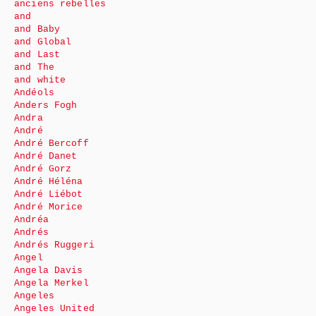
anciens rebelles
and
and Baby
and Global
and Last
and The
and white
Andéols
Anders Fogh
Andra
André
André Bercoff
André Danet
André Gorz
André Héléna
André Liébot
André Morice
Andréa
Andrés
Andrés Ruggeri
Angel
Angela Davis
Angela Merkel
Angeles
Angeles United