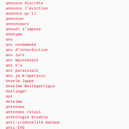
annonce discrète
annonce l’éviction
annonce qu’il
annoncer
annonceurs
annuel s’impose
Anonyme
ans
ans condamnée
ans d’interdiction
ans lors
ans maintenant
ans n’a
ans paraissait
ans,je m’aperçois
Anselm Jappe
Anselme Bellegarrigue
Anslinger
Ant
Antelme
antennes
antennes relais
anthologie érudite
anti-criminalité manque
anti-IVG