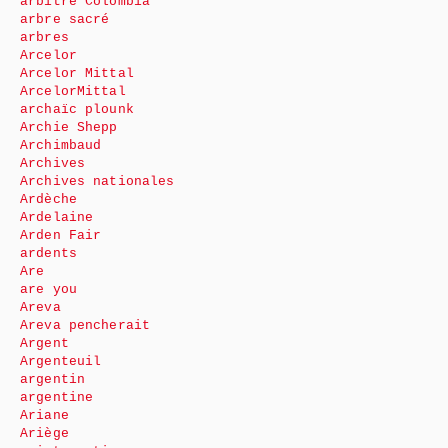
arbitre Colombia
arbre sacré
arbres
Arcelor
Arcelor Mittal
ArcelorMittal
archaïc plounk
Archie Shepp
Archimbaud
Archives
Archives nationales
Ardèche
Ardelaine
Arden Fair
ardents
Are
are you
Areva
Areva pencherait
Argent
Argenteuil
argentin
argentine
Ariane
Ariège