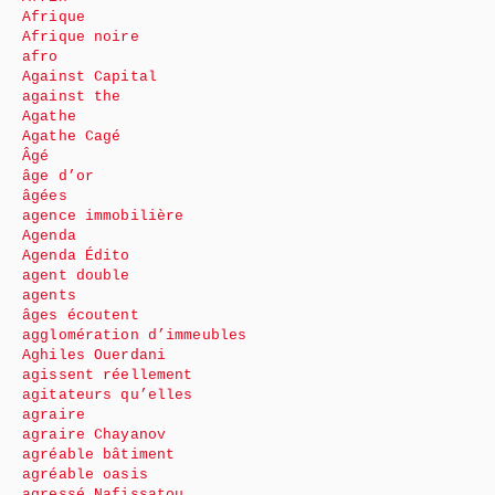
Afrique
Afrique noire
afro
Against Capital
against the
Agathe
Agathe Cagé
Âgé
âge d’or
âgées
agence immobilière
Agenda
Agenda Édito
agent double
agents
âges écoutent
agglomération d’immeubles
Aghiles Ouerdani
agissent réellement
agitateurs qu’elles
agraire
agraire Chayanov
agréable bâtiment
agréable oasis
agressé Nafissatou