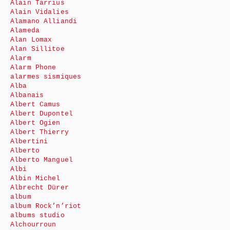
Alain Tarrius
Alain Vidalies
Alamano Alliandi
Alameda
Alan Lomax
Alan Sillitoe
Alarm
Alarm Phone
alarmes sismiques
Alba
Albanais
Albert Camus
Albert Dupontel
Albert Ogien
Albert Thierry
Albertini
Alberto
Alberto Manguel
Albi
Albin Michel
Albrecht Dürer
album
album Rock’n’riot
albums studio
Alchourroun