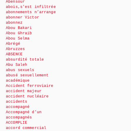
Abensour
abois,s’est infiltrée
abonnements n’arrange
abonner Victor
abonnez
Abou Bakari
Abou Ghraib
Abou Selma
Abrégé
Abruzzes
ABSENCE
absurdité totale
Abu Saleh
abus sexuels
abusé sexuellement
académique
Accident ferroviaire
accident majeur
accident nucléaire
accidents
accompagné
Accompagné d’un
accompagnés
ACCOMPLIE
accord commercial