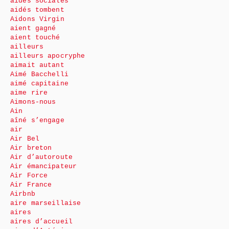
aides sociales
aidés tombent
Aidons Virgin
aient gagné
aient touché
ailleurs
ailleurs apocryphe
aimait autant
Aimé Bacchelli
aimé capitaine
aime rire
Aimons-nous
Ain
aîné s’engage
air
Air Bel
Air breton
Air d’autoroute
Air émancipateur
Air Force
Air France
Airbnb
aire marseillaise
aires
aires d’accueil