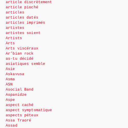
article discrètement
article pioché
articles
articles datés
articles imprimés
artistes
artistes soient
Artists
Arts
Arts viscéraux
Ar’bian rock
as-tu décidé
asiatiques semble
Asie
Askavusa
Asma
ASN
Asocial Band
Aspanidze
Aspe
aspect caché
aspect symptomatique
aspects péteux
Assa Traoré
Assad