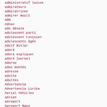
administratif laisse
admirateurs
admiratrices
admirer moult
ADN
Adnan
ado dévale
adolescent parti
adolescent tunisien
adolescents âgés
Adolf Hitler
adoré
adore expliquer
adoré journal
Adorno
ados montés
adresse
adulte
adultes
Advertencia
Advertencia Lirika
Aerial Vehicles
aérien
aéroport
Aeroport Nann