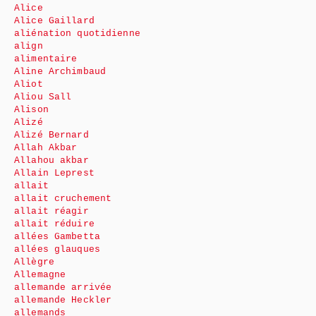
Alice
Alice Gaillard
aliénation quotidienne
align
alimentaire
Aline Archimbaud
Aliot
Aliou Sall
Alison
Alizé
Alizé Bernard
Allah Akbar
Allahou akbar
Allain Leprest
allait
allait cruchement
allait réagir
allait réduire
allées Gambetta
allées glauques
Allègre
Allemagne
allemande arrivée
allemande Heckler
allemands