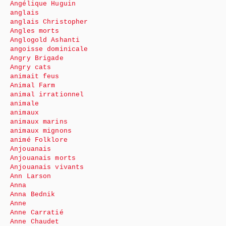
Angélique Huguin
anglais
anglais Christopher
Angles morts
Anglogold Ashanti
angoisse dominicale
Angry Brigade
Angry cats
animait feus
Animal Farm
animal irrationnel
animale
animaux
animaux marins
animaux mignons
animé Folklore
Anjouanais
Anjouanais morts
Anjouanais vivants
Ann Larson
Anna
Anna Bednik
Anne
Anne Carratié
Anne Chaudet