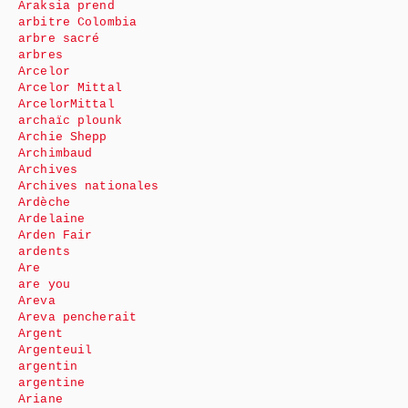
Araksia prend
arbitre Colombia
arbre sacré
arbres
Arcelor
Arcelor Mittal
ArcelorMittal
archaïc plounk
Archie Shepp
Archimbaud
Archives
Archives nationales
Ardèche
Ardelaine
Arden Fair
ardents
Are
are you
Areva
Areva pencherait
Argent
Argenteuil
argentin
argentine
Ariane