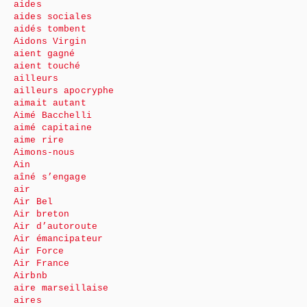
aides
aides sociales
aidés tombent
Aidons Virgin
aient gagné
aient touché
ailleurs
ailleurs apocryphe
aimait autant
Aimé Bacchelli
aimé capitaine
aime rire
Aimons-nous
Ain
aîné s’engage
air
Air Bel
Air breton
Air d’autoroute
Air émancipateur
Air Force
Air France
Airbnb
aire marseillaise
aires