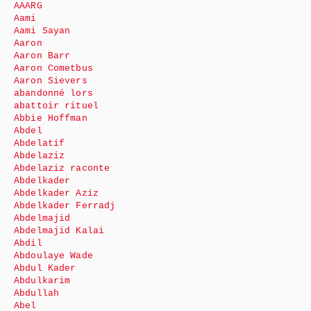
AAARG
Aami
Aami Sayan
Aaron
Aaron Barr
Aaron Cometbus
Aaron Sievers
abandonné lors
abattoir rituel
Abbie Hoffman
Abdel
Abdelatif
Abdelaziz
Abdelaziz raconte
Abdelkader
Abdelkader Aziz
Abdelkader Ferradj
Abdelmajid
Abdelmajid Kalai
Abdil
Abdoulaye Wade
Abdul Kader
Abdulkarim
Abdullah
Abel