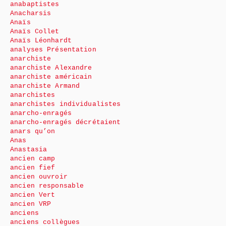
anabaptistes
Anacharsis
Anaïs
Anaïs Collet
Anaïs Léonhardt
analyses Présentation
anarchiste
anarchiste Alexandre
anarchiste américain
anarchiste Armand
anarchistes
anarchistes individualistes
anarcho-enragés
anarcho-enragés décrétaient
anars qu’on
Anas
Anastasia
ancien camp
ancien fief
ancien ouvroir
ancien responsable
ancien Vert
ancien VRP
anciens
anciens collègues