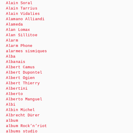
Alain Soral
Alain Tarrius
Alain Vidalies
Alamano Alliandi
Alameda
Alan Lomax
Alan Sillitoe
Alarm
Alarm Phone
alarmes sismiques
Alba
Albanais
Albert Camus
Albert Dupontel
Albert Ogien
Albert Thierry
Albertini
Alberto
Alberto Manguel
Albi
Albin Michel
Albrecht Dürer
album
album Rock’n’riot
albums studio