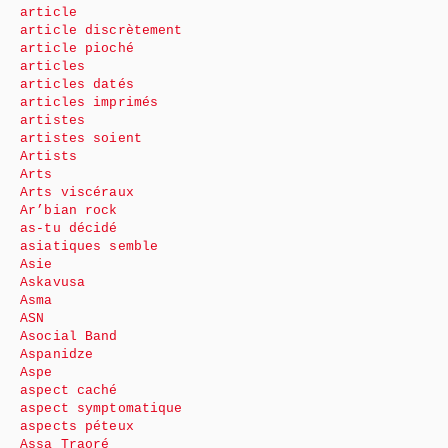
article
article discrètement
article pioché
articles
articles datés
articles imprimés
artistes
artistes soient
Artists
Arts
Arts viscéraux
Ar’bian rock
as-tu décidé
asiatiques semble
Asie
Askavusa
Asma
ASN
Asocial Band
Aspanidze
Aspe
aspect caché
aspect symptomatique
aspects péteux
Assa Traoré