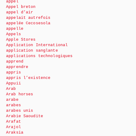
appel
Appel breton
appel d’air
appelait autrefois
appelée Cecosesola
appelle
Appels
Apple Stores
Application International
application sanglante
applications technologiques
apprend
apprendre
appris
appris l’existence
Appuii
Arab
Arab horses
arabe
arabes
arabes unis
Arabie Saoudite
Arafat
Arajol
Araksia