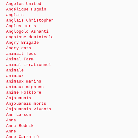
Angeles United
Angélique Huguin
anglais
anglais Christopher
Angles morts
Anglogold Ashanti
angoisse dominicale
Angry Brigade
Angry cats
animait feus
Animal Farm
animal irrationnel
animale
animaux
animaux marins
animaux mignons
animé Folklore
Anjouanais
Anjouanais morts
Anjouanais vivants
Ann Larson
Anna
Anna Bednik
Anne
Anne Carratié