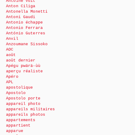
Antoine voit
Anton Ciliga
Antonella Monetti
Antoni Gaudi
Antonio échappe
Antonio Ferrara
António Guterres
Anvil
Anzoumane Sissoko
AOC
août
août dernier
Apégu pwärä-ùù
aperçu réaliste
Apéro
APL
apostolique
Apostolo
Apostolo porte
appareil photo
appareils militaires
appareils photos
appartements
appartient
apparue