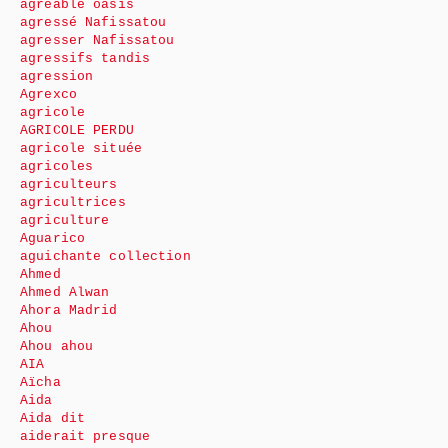
agréable oasis
agressé Nafissatou
agresser Nafissatou
agressifs tandis
agression
Agrexco
agricole
AGRICOLE PERDU
agricole située
agricoles
agriculteurs
agricultrices
agriculture
Aguarico
aguichante collection
Ahmed
Ahmed Alwan
Ahora Madrid
Ahou
Ahou ahou
AIA
Aïcha
Aida
Aida dit
aiderait presque