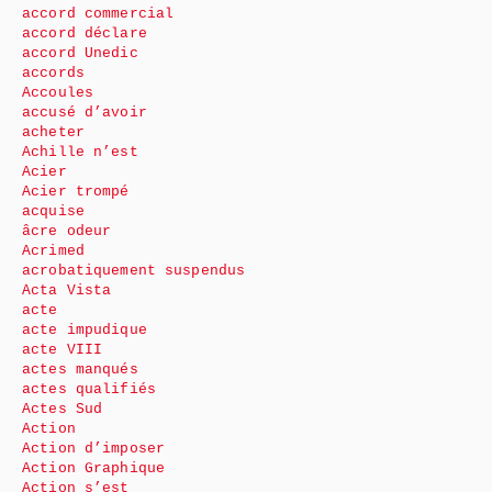
accord commercial
accord déclare
accord Unedic
accords
Accoules
accusé d’avoir
acheter
Achille n’est
Acier
Acier trompé
acquise
âcre odeur
Acrimed
acrobatiquement suspendus
Acta Vista
acte
acte impudique
acte VIII
actes manqués
actes qualifiés
Actes Sud
Action
Action d’imposer
Action Graphique
Action s’est