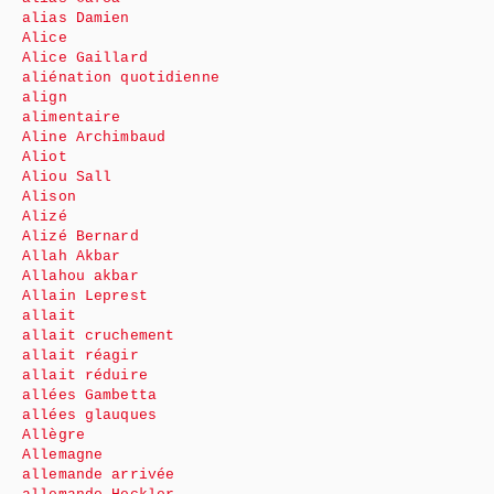
alias Damien
Alice
Alice Gaillard
aliénation quotidienne
align
alimentaire
Aline Archimbaud
Aliot
Aliou Sall
Alison
Alizé
Alizé Bernard
Allah Akbar
Allahou akbar
Allain Leprest
allait
allait cruchement
allait réagir
allait réduire
allées Gambetta
allées glauques
Allègre
Allemagne
allemande arrivée