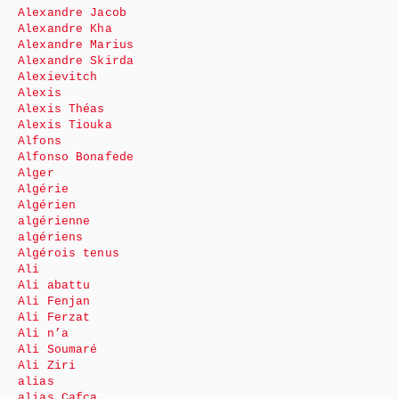
Alexandre Jacob
Alexandre Kha
Alexandre Marius
Alexandre Skirda
Alexievitch
Alexis
Alexis Théas
Alexis Tiouka
Alfons
Alfonso Bonafede
Alger
Algérie
Algérien
algérienne
algériens
Algérois tenus
Ali
Ali abattu
Ali Fenjan
Ali Ferzat
Ali n’a
Ali Soumaré
Ali Ziri
alias
alias Cafca