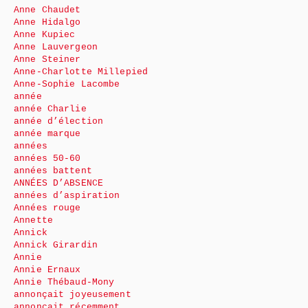
Anne Chaudet
Anne Hidalgo
Anne Kupiec
Anne Lauvergeon
Anne Steiner
Anne-Charlotte Millepied
Anne-Sophie Lacombe
année
année Charlie
année d’élection
année marque
années
années 50-60
années battent
ANNÉES D’ABSENCE
années d’aspiration
Années rouge
Annette
Annick
Annick Girardin
Annie
Annie Ernaux
Annie Thébaud-Mony
annonçait joyeusement
annonçait récemment