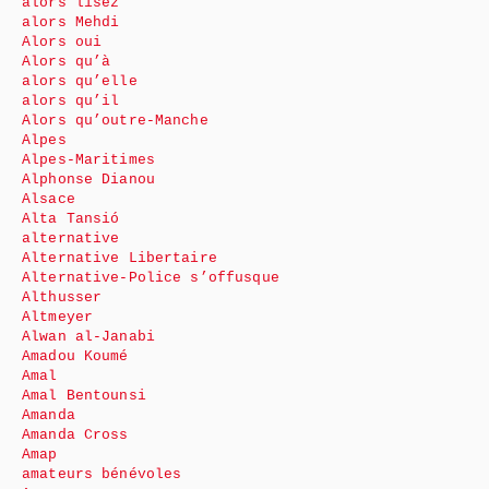
alors lisez
alors Mehdi
Alors oui
Alors qu’à
alors qu’elle
alors qu’il
Alors qu’outre-Manche
Alpes
Alpes-Maritimes
Alphonse Dianou
Alsace
Alta Tansió
alternative
Alternative Libertaire
Alternative-Police s’offusque
Althusser
Altmeyer
Alwan al-Janabi
Amadou Koumé
Amal
Amal Bentounsi
Amanda
Amanda Cross
Amap
amateurs bénévoles