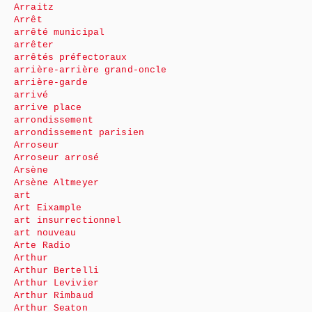
Arraitz
Arrêt
arrêté municipal
arrêter
arrêtés préfectoraux
arrière-arrière grand-oncle
arrière-garde
arrivé
arrive place
arrondissement
arrondissement parisien
Arroseur
Arroseur arrosé
Arsène
Arsène Altmeyer
art
Art Eixample
art insurrectionnel
art nouveau
Arte Radio
Arthur
Arthur Bertelli
Arthur Levivier
Arthur Rimbaud
Arthur Seaton