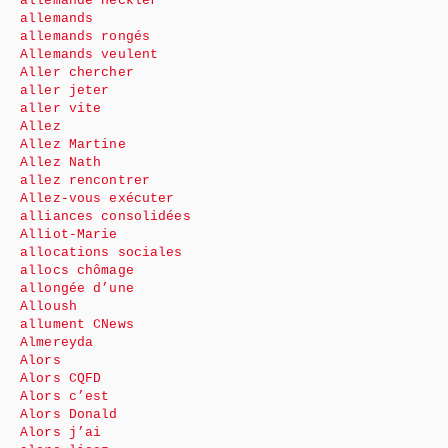
allemande Heckler
allemands
allemands rongés
Allemands veulent
Aller chercher
aller jeter
aller vite
Allez
Allez Martine
Allez Nath
allez rencontrer
Allez-vous exécuter
alliances consolidées
Alliot-Marie
allocations sociales
allocs chômage
allongée d’une
Alloush
allument CNews
Almereyda
Alors
Alors CQFD
Alors c’est
Alors Donald
Alors j’ai