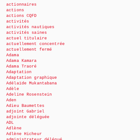
actionnaires
actions
actions CQFD
activités
activités nautiques
activités saines
actuel titulaire
actuellement concentrée
actuellement fermé
Adama
Adama Kamara
Adama Traoré
Adaptation
Adaptation graphique
Adélaïde Mukantabana
Adèle
Adeline Rosenstein
Aden
Adieu Baumettes
adjoint Gabriel
adjointe déléguée
ADL
Adlène
Adlène Hicheur
administrateur délégué