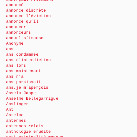
annoncé
annonce discrète
annonce l’éviction
annonce qu’il
annoncer
annonceurs
annuel s’impose
Anonyme
ans
ans condamnée
ans d’interdiction
ans lors
ans maintenant
ans n’a
ans paraissait
ans,je m’aperçois
Anselm Jappe
Anselme Bellegarrigue
Anslinger
Ant
Antelme
antennes
antennes relais
anthologie érudite