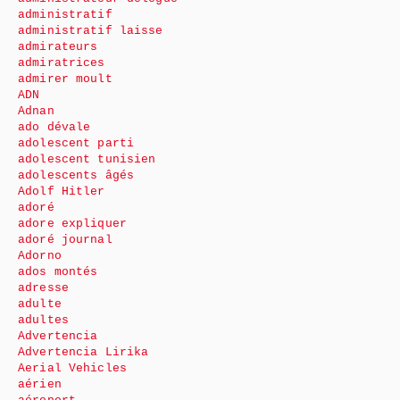
administratif
administratif laisse
admirateurs
admiratrices
admirer moult
ADN
Adnan
ado dévale
adolescent parti
adolescent tunisien
adolescents âgés
Adolf Hitler
adoré
adore expliquer
adoré journal
Adorno
ados montés
adresse
adulte
adultes
Advertencia
Advertencia Lirika
Aerial Vehicles
aérien