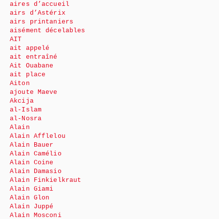
aires d’accueil
airs d’Astérix
airs printaniers
aisément décelables
AIT
ait appelé
ait entraîné
Ait Ouabane
ait place
Aiton
ajoute Maeve
Akcija
al-Islam
al-Nosra
Alain
Alain Afflelou
Alain Bauer
Alain Camélio
Alain Coine
Alain Damasio
Alain Finkielkraut
Alain Giami
Alain Glon
Alain Juppé
Alain Mosconi