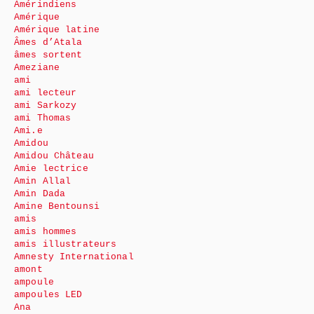
Amérindiens
Amérique
Amérique latine
Âmes d’Atala
âmes sortent
Ameziane
ami
ami lecteur
ami Sarkozy
ami Thomas
Ami.e
Amidou
Amidou Château
Amie lectrice
Amin Allal
Amin Dada
Amine Bentounsi
amis
amis hommes
amis illustrateurs
Amnesty International
amont
ampoule
ampoules LED
Ana