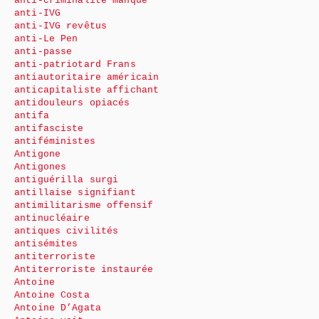
anti-criminalité manque
anti-IVG
anti-IVG revêtus
anti-Le Pen
anti-passe
anti-patriotard Frans
antiautoritaire américain
anticapitaliste affichant
antidouleurs opiacés
antifa
antifasciste
antiféministes
Antigone
Antigones
antiguérilla surgi
antillaise signifiant
antimilitarisme offensif
antinucléaire
antiques civilités
antisémites
antiterroriste
Antiterroriste instaurée
Antoine
Antoine Costa
Antoine D’Agata