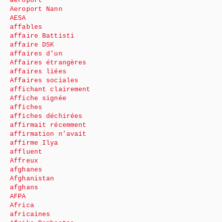
aéroport
Aeroport Nann
AESA
affables
affaire Battisti
affaire DSK
affaires d’un
Affaires étrangères
affaires liées
Affaires sociales
affichant clairement
Affiche signée
affiches
affiches déchirées
affirmait récemment
affirmation n’avait
affirme Ilya
affluent
Affreux
afghanes
Afghanistan
afghans
AFPA
Africa
africaines