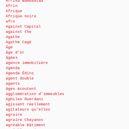
Afrika Bambaataa
Afrin
Afrique
Afrique noire
afro
Against Capital
against the
Agathe
Agathe Cagé
Âgé
âge d’or
âgées
agence immobilière
Agenda
Agenda Édito
agent double
agents
âges écoutent
agglomération d’immeubles
Aghiles Ouerdani
agissent réellement
agitateurs qu’elles
agraire
agraire Chayanov
agréable bâtiment