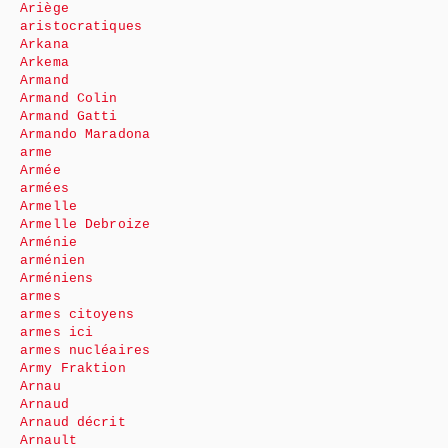
Ariège
aristocratiques
Arkana
Arkema
Armand
Armand Colin
Armand Gatti
Armando Maradona
arme
Armée
armées
Armelle
Armelle Debroize
Arménie
arménien
Arméniens
armes
armes citoyens
armes ici
armes nucléaires
Army Fraktion
Arnau
Arnaud
Arnaud décrit
Arnault