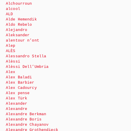
Alchourroun
alcool
ALD
Alde Hemendik
Aldo Rebelo
Alejandro
Aleksander
alentour n’ont
Alep
ALÈS
Alessandro Stella
Alèssi
Alèssi Dell’Umbria
Alex
Alex Baladi
Alex Barbier
Alex Cadourcy
Alex pense
Alex Türk
Alexander
Alexandre
Alexandre Berkman
Alexandre Boris
Alexandre Chayanov
Alexandre Grothendieck