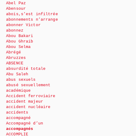
Abel Paz
Abensour
abois,s’est infiltrée
abonnements n’arrange
abonner Victor
abonnez
Abou Bakari
Abou Ghraib
Abou Selma
Abrégé
Abruzzes
ABSENCE
absurdité totale
Abu Saleh
abus sexuels
abusé sexuellement
académique
Accident ferroviaire
accident majeur
accident nucléaire
accidents
accompagné
Accompagné d’un
accompagnés
ACCOMPLIE