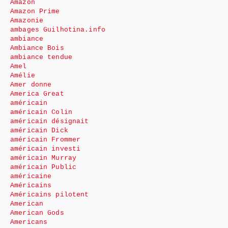
Amazon
Amazon Prime
Amazonie
ambages Guilhotina.info
ambiance
Ambiance Bois
ambiance tendue
Amel
Amélie
Amer donne
America Great
américain
américain Colin
américain désignait
américain Dick
américain Frommer
américain investi
américain Murray
américain Public
américaine
Américains
Américains pilotent
American
American Gods
Americans