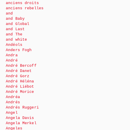
anciens droits
anciens rebelles
and
and Baby
and Global
and Last
and The
and white
Andéols
Anders Fogh
Andra
André
André Bercoff
André Danet
André Gorz
André Héléna
André Liébot
André Morice
Andréa
Andrés
Andrés Ruggeri
Angel
Angela Davis
Angela Merkel
Angeles