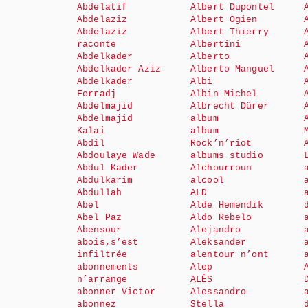
Abdelatif
Albert Dupontel
Abdelaziz
Albert Ogien
Abdelaziz
Albert Thierry
raconte
Albertini
Abdelkader
Alberto
Abdelkader Aziz
Alberto Manguel
Abdelkader
Albi
Ferradj
Albin Michel
Abdelmajid
Albrecht Dürer
Abdelmajid
album
Kalai
album
Abdil
Rock’n’riot
Abdoulaye Wade
albums studio
Abdul Kader
Alchourroun
Abdulkarim
alcool
Abdullah
ALD
Abel
Alde Hemendik
Abel Paz
Aldo Rebelo
Abensour
Alejandro
abois,s’est
Aleksander
infiltrée
alentour n’ont
abonnements
Alep
n’arrange
ALÈS
abonner Victor
Alessandro
abonnez
Stella