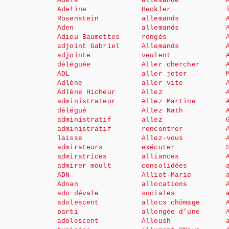
Adèle
allemande
Adeline
Heckler
Rosenstein
allemands
Aden
allemands
Adieu Baumettes
rongés
adjoint Gabriel
Allemands
adjointe
veulent
déléguée
Aller chercher
ADL
aller jeter
Adlène
aller vite
Adlène Hicheur
Allez
administrateur
Allez Martine
délégué
Allez Nath
administratif
allez
administratif
rencontrer
laisse
Allez-vous
admirateurs
exécuter
admiratrices
alliances
admirer moult
consolidées
ADN
Alliot-Marie
Adnan
allocations
ado dévale
sociales
adolescent
allocs chômage
parti
allongée d’une
adolescent
Alloush