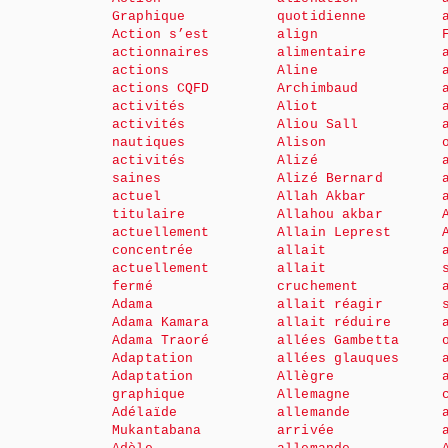
Graphique
quotidienne
Action s’est
align
actionnaires
alimentaire
actions
Aline
actions CQFD
Archimbaud
activités
Aliot
activités
Aliou Sall
nautiques
Alison
activités
Alizé
saines
Alizé Bernard
actuel
Allah Akbar
titulaire
Allahou akbar
actuellement
Allain Leprest
concentrée
allait
actuellement
allait
fermé
cruchement
Adama
allait réagir
Adama Kamara
allait réduire
Adama Traoré
allées Gambetta
Adaptation
allées glauques
Adaptation
Allègre
graphique
Allemagne
Adélaïde
allemande
Mukantabana
arrivée