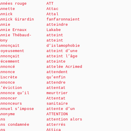
Années rouge
ATT
Annette
Attac
Annick
Attal
Annick Girardin
fanfaronnaient
Annie
atteindre
Annie Ernaux
Lakabe
Annie Thébaud-
atteint
Mony
atteint
annonçait
d’islamophobie
joyeusement
atteint d’une
annonçait
atteint l’âge
récemment
atteinte
annoncé
attelée Acrimed
annonce
attendent
discrète
qu’enfin
annonce
attendre
l’éviction
attentat
annonce qu’il
meurtrier
annoncer
Attentat
annonceurs
sanitaire
annuel s’impose
attente d’un
Anonyme
ATTENTION
ans
attention alors
ans condamnée
atterrés
ans
Attica