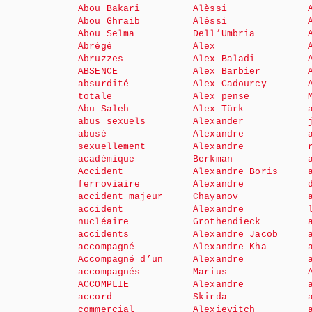
Abou Bakari
Alèssi
Abou Ghraib
Alèssi
Abou Selma
Dell’Umbria
Abrégé
Alex
Abruzzes
Alex Baladi
ABSENCE
Alex Barbier
absurdité
Alex Cadourcy
totale
Alex pense
Abu Saleh
Alex Türk
abus sexuels
Alexander
abusé
Alexandre
sexuellement
Alexandre
académique
Berkman
Accident
Alexandre Boris
ferroviaire
Alexandre
accident majeur
Chayanov
accident
Alexandre
nucléaire
Grothendieck
accidents
Alexandre Jacob
accompagné
Alexandre Kha
Accompagné d’un
Alexandre
accompagnés
Marius
ACCOMPLIE
Alexandre
accord
Skirda
commercial
Alexievitch