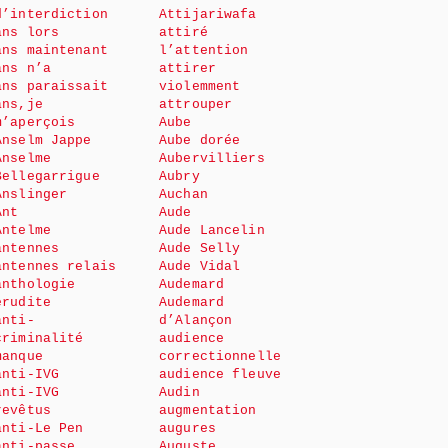
d’interdiction
Attijariwafa
ans lors
attiré
ans maintenant
l’attention
ans n’a
attirer
ans paraissait
violemment
ans,je
attrouper
m’aperçois
Aube
Anselm Jappe
Aube dorée
Anselme
Aubervilliers
Bellegarrigue
Aubry
Anslinger
Auchan
Ant
Aude
Antelme
Aude Lancelin
antennes
Aude Selly
antennes relais
Aude Vidal
anthologie
Audemard
érudite
Audemard
anti-
d’Alançon
criminalité
audience
manque
correctionnelle
anti-IVG
audience fleuve
anti-IVG
Audin
revêtus
augmentation
anti-Le Pen
augures
anti-passe
Auguste