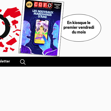
En kiosque le
premier vendredi
du mois
letter