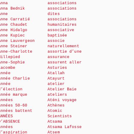
Anna
associations
Anna Bednik
associations
Anne
dites
Anne Carratié
associations
Anne Chaudet
humanitaires
Anne Hidalgo
associative
Anne Kupiec
baptisée
Anne Lauvergeon
associe
Anne Steiner
naturellement
Anne-Charlotte
assortie d’une
Millepied
assurance
Anne-Sophie
assurent aller
Lacombe
Asturies
année
Atallah
année Charlie
Atayurt
année
atelier
d’élection
Atelier Baie
année marque
ateliers
années
Aténi voyage
années 50-60
Athènes
années battent
Atomic
ANNÉES
Scientists
D’ABSENCE
Atsama
années
Atsama Lafosse
d’aspiration
Atsem