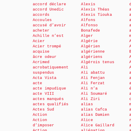
accord déclare
Alexis
accord Unedic
Alexis Théas
accords
Alexis Tiouka
Accoules
Alfons
accusé d’avoir
Alfonso
acheter
Bonafede
Achille n’est
Alger
Acier
Algérie
Acier trompé
Algérien
acquise
algérienne
âcre odeur
algériens
Acrimed
Algérois tenus
acrobatiquement
Ali
suspendus
Ali abattu
Acta Vista
Ali Fenjan
acte
Ali Ferzat
acte impudique
Ali n’a
acte VIII
Ali Soumaré
actes manqués
Ali Ziri
actes qualifiés
alias
Actes Sud
alias Cafca
Action
alias Damien
Action
Alice
d’imposer
Alice Gaillard
Action
aliénation