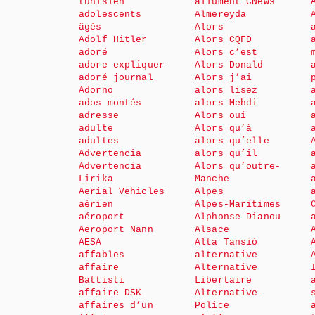
tunisien
allument CNews
adolescents
Almereyda
âgés
Alors
Adolf Hitler
Alors CQFD
adoré
Alors c’est
adore expliquer
Alors Donald
adoré journal
Alors j’ai
Adorno
alors lisez
ados montés
alors Mehdi
adresse
Alors oui
adulte
Alors qu’à
adultes
alors qu’elle
Advertencia
alors qu’il
Advertencia
Alors qu’outre-
Lirika
Manche
Aerial Vehicles
Alpes
aérien
Alpes-Maritimes
aéroport
Alphonse Dianou
Aeroport Nann
Alsace
AESA
Alta Tansió
affables
alternative
affaire
Alternative
Battisti
Libertaire
affaire DSK
Alternative-
affaires d’un
Police