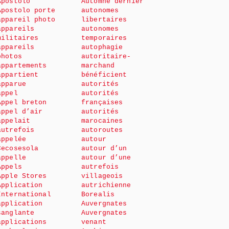
Apostolo
Automne dernier
Apostolo porte
autonomes
appareil photo
libertaires
appareils
autonomes
militaires
temporaires
appareils
autophagie
photos
autoritaire-
appartements
marchand
appartient
bénéficient
apparue
autorités
appel
autorités
Appel breton
françaises
appel d’air
autorités
appelait
marocaines
autrefois
autoroutes
appelée
autour
Cecosesola
autour d’un
appelle
autour d’une
Appels
autrefois
Apple Stores
villageois
Application
autrichienne
International
Borealis
application
Auvergnates
sanglante
Auvergnates
applications
venant