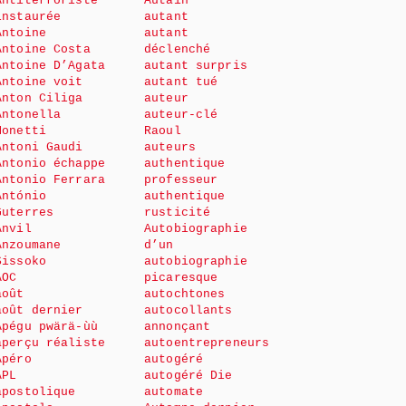
Antiterroriste
Autain
instaurée
autant
Antoine
autant
Antoine Costa
déclenché
Antoine D’Agata
autant surpris
Antoine voit
autant tué
Anton Ciliga
auteur
Antonella
auteur-clé
Monetti
Raoul
Antoni Gaudi
auteurs
Antonio échappe
authentique
Antonio Ferrara
professeur
António
authentique
Guterres
rusticité
Anvil
Autobiographie
Anzoumane
d’un
Sissoko
autobiographie
AOC
picaresque
août
autochtones
août dernier
autocollants
Apégu pwärä-ùù
annonçant
aperçu réaliste
autoentrepreneurs
Apéro
autogéré
APL
autogéré Die
apostolique
automate