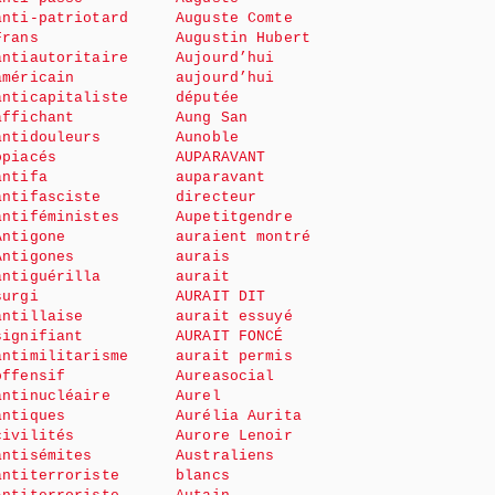
anti-patriotard
Auguste Comte
Frans
Augustin Hubert
antiautoritaire
Aujourd’hui
américain
aujourd’hui
anticapitaliste
députée
affichant
Aung San
antidouleurs
Aunoble
opiacés
AUPARAVANT
antifa
auparavant
antifasciste
directeur
antiféministes
Aupetitgendre
Antigone
auraient montré
Antigones
aurais
antiguérilla
aurait
surgi
AURAIT DIT
antillaise
aurait essuyé
signifiant
AURAIT FONCÉ
antimilitarisme
aurait permis
offensif
Aureasocial
antinucléaire
Aurel
antiques
Aurélia Aurita
civilités
Aurore Lenoir
antisémites
Australiens
antiterroriste
blancs