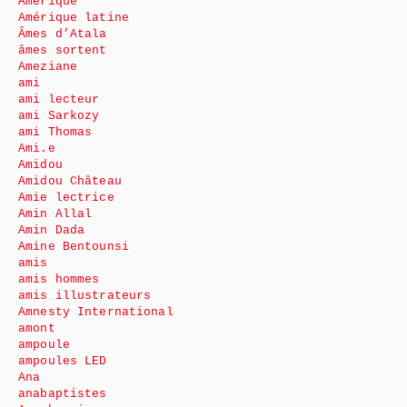
Amérique
Amérique latine
Âmes d’Atala
âmes sortent
Ameziane
ami
ami lecteur
ami Sarkozy
ami Thomas
Ami.e
Amidou
Amidou Château
Amie lectrice
Amin Allal
Amin Dada
Amine Bentounsi
amis
amis hommes
amis illustrateurs
Amnesty International
amont
ampoule
ampoules LED
Ana
anabaptistes