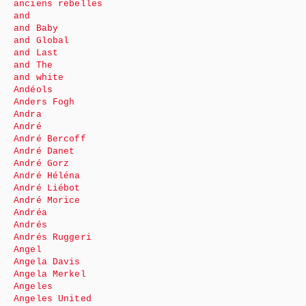
anciens rebelles
and
and Baby
and Global
and Last
and The
and white
Andéols
Anders Fogh
Andra
André
André Bercoff
André Danet
André Gorz
André Héléna
André Liébot
André Morice
Andréa
Andrés
Andrés Ruggeri
Angel
Angela Davis
Angela Merkel
Angeles
Angeles United