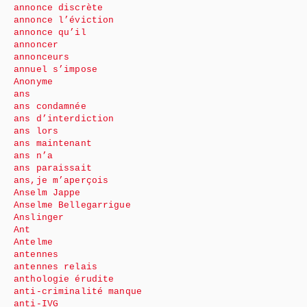
annonce discrète
annonce l’éviction
annonce qu’il
annoncer
annonceurs
annuel s’impose
Anonyme
ans
ans condamnée
ans d’interdiction
ans lors
ans maintenant
ans n’a
ans paraissait
ans,je m’aperçois
Anselm Jappe
Anselme Bellegarrigue
Anslinger
Ant
Antelme
antennes
antennes relais
anthologie érudite
anti-criminalité manque
anti-IVG