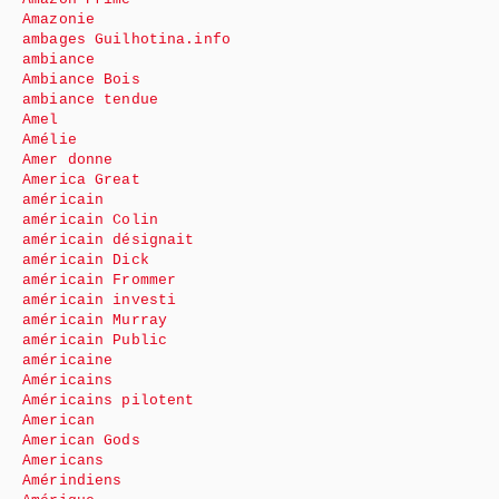
Amazonie
ambages Guilhotina.info
ambiance
Ambiance Bois
ambiance tendue
Amel
Amélie
Amer donne
America Great
américain
américain Colin
américain désignait
américain Dick
américain Frommer
américain investi
américain Murray
américain Public
américaine
Américains
Américains pilotent
American
American Gods
Americans
Amérindiens