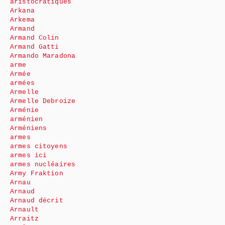
aristocratiques
Arkana
Arkema
Armand
Armand Colin
Armand Gatti
Armando Maradona
arme
Armée
armées
Armelle
Armelle Debroize
Arménie
arménien
Arméniens
armes
armes citoyens
armes ici
armes nucléaires
Army Fraktion
Arnau
Arnaud
Arnaud décrit
Arnault
Arraitz