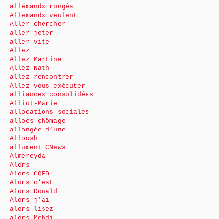
allemands rongés
Allemands veulent
Aller chercher
aller jeter
aller vite
Allez
Allez Martine
Allez Nath
allez rencontrer
Allez-vous exécuter
alliances consolidées
Alliot-Marie
allocations sociales
allocs chômage
allongée d’une
Alloush
allument CNews
Almereyda
Alors
Alors CQFD
Alors c’est
Alors Donald
Alors j’ai
alors lisez
alors Mehdi