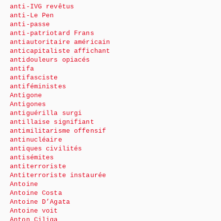
anti-IVG revêtus
anti-Le Pen
anti-passe
anti-patriotard Frans
antiautoritaire américain
anticapitaliste affichant
antidouleurs opiacés
antifa
antifasciste
antiféministes
Antigone
Antigones
antiguérilla surgi
antillaise signifiant
antimilitarisme offensif
antinucléaire
antiques civilités
antisémites
antiterroriste
Antiterroriste instaurée
Antoine
Antoine Costa
Antoine D’Agata
Antoine voit
Anton Ciliga