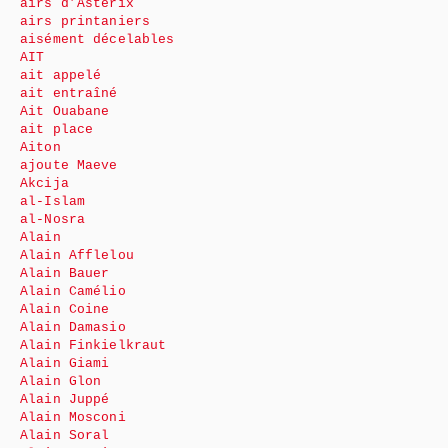
airs d’Astérix
airs printaniers
aisément décelables
AIT
ait appelé
ait entraîné
Ait Ouabane
ait place
Aiton
ajoute Maeve
Akcija
al-Islam
al-Nosra
Alain
Alain Afflelou
Alain Bauer
Alain Camélio
Alain Coine
Alain Damasio
Alain Finkielkraut
Alain Giami
Alain Glon
Alain Juppé
Alain Mosconi
Alain Soral