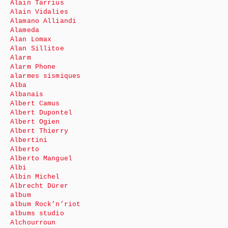
Alain Tarrius
Alain Vidalies
Alamano Alliandi
Alameda
Alan Lomax
Alan Sillitoe
Alarm
Alarm Phone
alarmes sismiques
Alba
Albanais
Albert Camus
Albert Dupontel
Albert Ogien
Albert Thierry
Albertini
Alberto
Alberto Manguel
Albi
Albin Michel
Albrecht Dürer
album
album Rock’n’riot
albums studio
Alchourroun