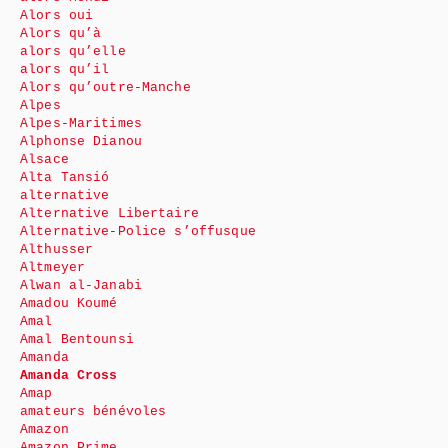
Alors oui
Alors qu’à
alors qu’elle
alors qu’il
Alors qu’outre-Manche
Alpes
Alpes-Maritimes
Alphonse Dianou
Alsace
Alta Tansió
alternative
Alternative Libertaire
Alternative-Police s’offusque
Althusser
Altmeyer
Alwan al-Janabi
Amadou Koumé
Amal
Amal Bentounsi
Amanda
Amanda Cross
Amap
amateurs bénévoles
Amazon
Amazon Prime