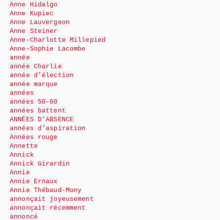
Anne Hidalgo
Anne Kupiec
Anne Lauvergeon
Anne Steiner
Anne-Charlotte Millepied
Anne-Sophie Lacombe
année
année Charlie
année d’élection
année marque
années
années 50-60
années battent
ANNÉES D’ABSENCE
années d’aspiration
Années rouge
Annette
Annick
Annick Girardin
Annie
Annie Ernaux
Annie Thébaud-Mony
annonçait joyeusement
annonçait récemment
annoncé