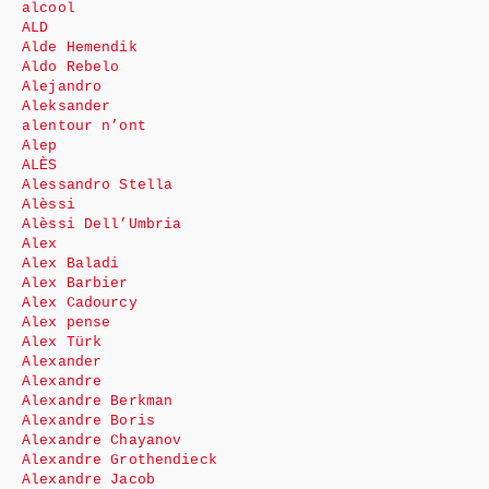
alcool
ALD
Alde Hemendik
Aldo Rebelo
Alejandro
Aleksander
alentour n’ont
Alep
ALÈS
Alessandro Stella
Alèssi
Alèssi Dell’Umbria
Alex
Alex Baladi
Alex Barbier
Alex Cadourcy
Alex pense
Alex Türk
Alexander
Alexandre
Alexandre Berkman
Alexandre Boris
Alexandre Chayanov
Alexandre Grothendieck
Alexandre Jacob