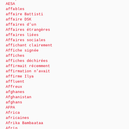
AESA
affables
affaire Battisti
affaire DSK
affaires d’un
Affaires étrangères
affaires liées
Affaires sociales
affichant clairement
Affiche signée
affiches
affiches déchirées
affirmait récemment
affirmation n’avait
affirme Ilya
affluent
Affreux
afghanes
Afghanistan
afghans
AFPA
Africa
africaines
Afrika Bambaataa
Afrin