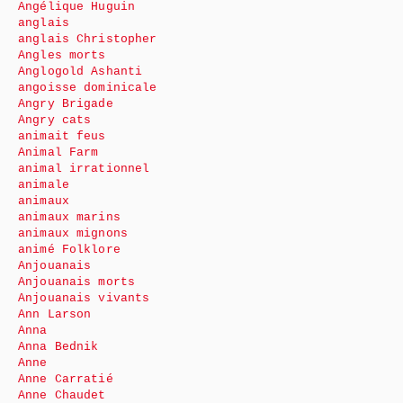
Angélique Huguin
anglais
anglais Christopher
Angles morts
Anglogold Ashanti
angoisse dominicale
Angry Brigade
Angry cats
animait feus
Animal Farm
animal irrationnel
animale
animaux
animaux marins
animaux mignons
animé Folklore
Anjouanais
Anjouanais morts
Anjouanais vivants
Ann Larson
Anna
Anna Bednik
Anne
Anne Carratié
Anne Chaudet