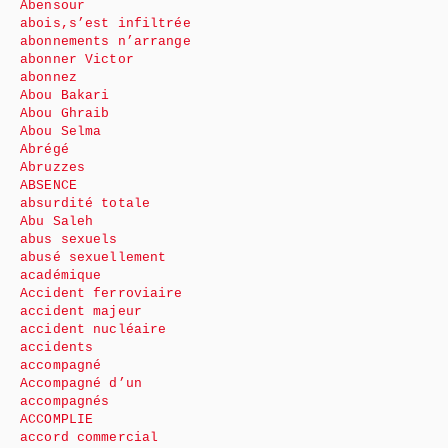
Abensour
abois,s’est infiltrée
abonnements n’arrange
abonner Victor
abonnez
Abou Bakari
Abou Ghraib
Abou Selma
Abrégé
Abruzzes
ABSENCE
absurdité totale
Abu Saleh
abus sexuels
abusé sexuellement
académique
Accident ferroviaire
accident majeur
accident nucléaire
accidents
accompagné
Accompagné d’un
accompagnés
ACCOMPLIE
accord commercial