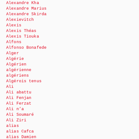
Alexandre Kha
Alexandre Marius
Alexandre Skirda
Alexievitch
Alexis
Alexis Théas
Alexis Tiouka
Alfons
Alfonso Bonafede
Alger
Algérie
Algérien
algérienne
algériens
Algérois tenus
Ali
Ali abattu
Ali Fenjan
Ali Ferzat
Ali n’a
Ali Soumaré
Ali Ziri
alias
alias Cafca
alias Damien