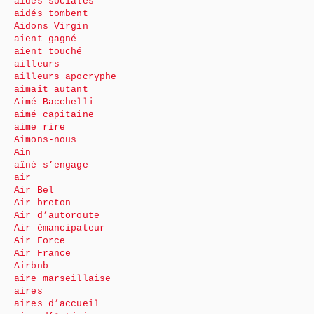
aides sociales
aidés tombent
Aidons Virgin
aient gagné
aient touché
ailleurs
ailleurs apocryphe
aimait autant
Aimé Bacchelli
aimé capitaine
aime rire
Aimons-nous
Ain
aîné s’engage
air
Air Bel
Air breton
Air d’autoroute
Air émancipateur
Air Force
Air France
Airbnb
aire marseillaise
aires
aires d’accueil