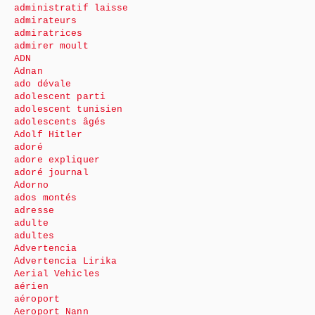
administratif laisse
admirateurs
admiratrices
admirer moult
ADN
Adnan
ado dévale
adolescent parti
adolescent tunisien
adolescents âgés
Adolf Hitler
adoré
adore expliquer
adoré journal
Adorno
ados montés
adresse
adulte
adultes
Advertencia
Advertencia Lirika
Aerial Vehicles
aérien
aéroport
Aeroport Nann