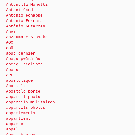
Antonella Monetti
Antoni Gaudi
Antonio échappe
Antonio Ferrara
António Guterres
Anvil
Anzoumane Sissoko
AOC
août
août dernier
Apégu pwärä-ùù
aperçu réaliste
Apéro
APL
apostolique
Apostolo
Apostolo porte
appareil photo
appareils militaires
appareils photos
appartements
appartient
apparue
appel
Appel breton