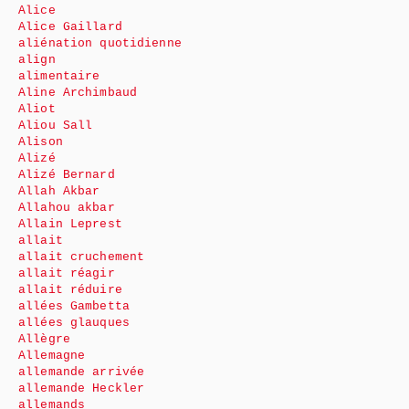
Alice
Alice Gaillard
aliénation quotidienne
align
alimentaire
Aline Archimbaud
Aliot
Aliou Sall
Alison
Alizé
Alizé Bernard
Allah Akbar
Allahou akbar
Allain Leprest
allait
allait cruchement
allait réagir
allait réduire
allées Gambetta
allées glauques
Allègre
Allemagne
allemande arrivée
allemande Heckler
allemands