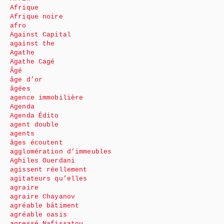
Afrique
Afrique noire
afro
Against Capital
against the
Agathe
Agathe Cagé
Âgé
âge d’or
âgées
agence immobilière
Agenda
Agenda Édito
agent double
agents
âges écoutent
agglomération d’immeubles
Aghiles Ouerdani
agissent réellement
agitateurs qu’elles
agraire
agraire Chayanov
agréable bâtiment
agréable oasis
agressé Nafissatou