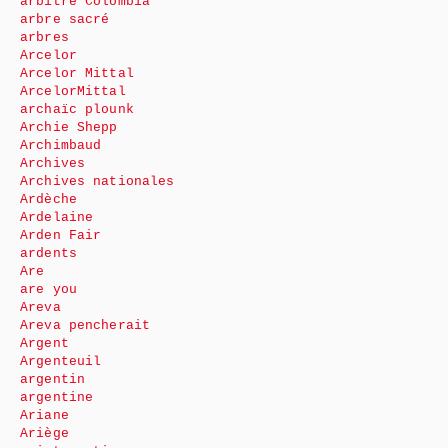
arbitre Colombia
arbre sacré
arbres
Arcelor
Arcelor Mittal
ArcelorMittal
archaïc plounk
Archie Shepp
Archimbaud
Archives
Archives nationales
Ardèche
Ardelaine
Arden Fair
ardents
Are
are you
Areva
Areva pencherait
Argent
Argenteuil
argentin
argentine
Ariane
Ariège