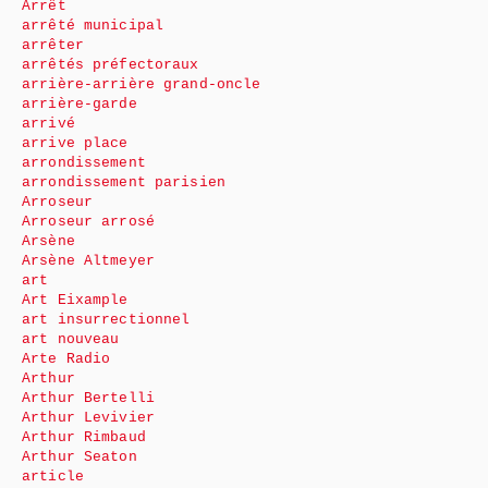
Arrêt
arrêté municipal
arrêter
arrêtés préfectoraux
arrière-arrière grand-oncle
arrière-garde
arrivé
arrive place
arrondissement
arrondissement parisien
Arroseur
Arroseur arrosé
Arsène
Arsène Altmeyer
art
Art Eixample
art insurrectionnel
art nouveau
Arte Radio
Arthur
Arthur Bertelli
Arthur Levivier
Arthur Rimbaud
Arthur Seaton
article