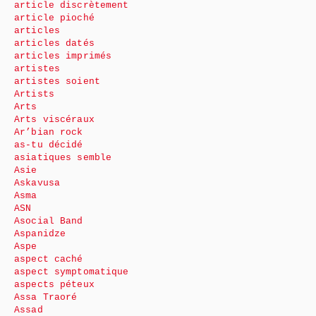
article discrètement
article pioché
articles
articles datés
articles imprimés
artistes
artistes soient
Artists
Arts
Arts viscéraux
Ar’bian rock
as-tu décidé
asiatiques semble
Asie
Askavusa
Asma
ASN
Asocial Band
Aspanidze
Aspe
aspect caché
aspect symptomatique
aspects péteux
Assa Traoré
Assad