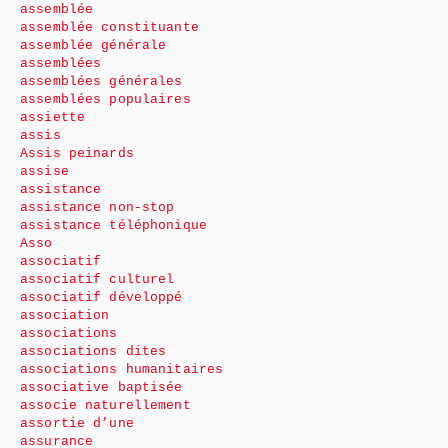
assemblée
assemblée constituante
assemblée générale
assemblées
assemblées générales
assemblées populaires
assiette
assis
Assis peinards
assise
assistance
assistance non-stop
assistance téléphonique
Asso
associatif
associatif culturel
associatif développé
association
associations
associations dites
associations humanitaires
associative baptisée
associe naturellement
assortie d’une
assurance