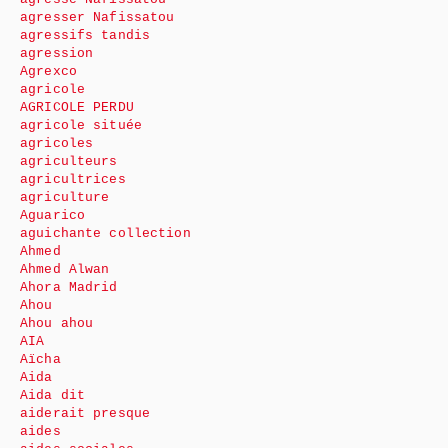
agresser Nafissatou
agressifs tandis
agression
Agrexco
agricole
AGRICOLE PERDU
agricole située
agricoles
agriculteurs
agricultrices
agriculture
Aguarico
aguichante collection
Ahmed
Ahmed Alwan
Ahora Madrid
Ahou
Ahou ahou
AIA
Aïcha
Aida
Aida dit
aiderait presque
aides