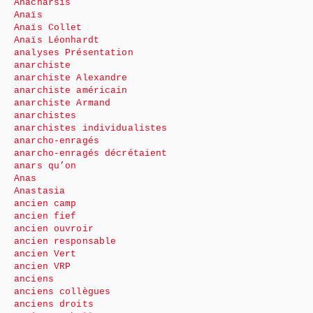
Anacharsis
Anaïs
Anaïs Collet
Anaïs Léonhardt
analyses Présentation
anarchiste
anarchiste Alexandre
anarchiste américain
anarchiste Armand
anarchistes
anarchistes individualistes
anarcho-enragés
anarcho-enragés décrétaient
anars qu’on
Anas
Anastasia
ancien camp
ancien fief
ancien ouvroir
ancien responsable
ancien Vert
ancien VRP
anciens
anciens collègues
anciens droits