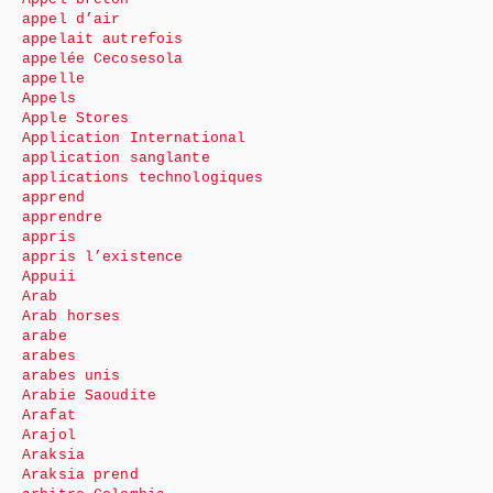
appel d’air
appelait autrefois
appelée Cecosesola
appelle
Appels
Apple Stores
Application International
application sanglante
applications technologiques
apprend
apprendre
appris
appris l’existence
Appuii
Arab
Arab horses
arabe
arabes
arabes unis
Arabie Saoudite
Arafat
Arajol
Araksia
Araksia prend