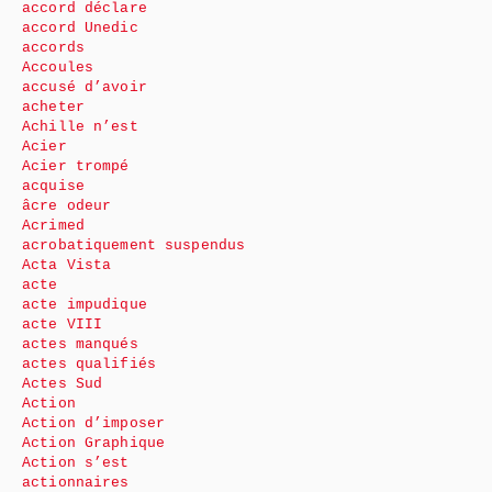
accord déclare
accord Unedic
accords
Accoules
accusé d’avoir
acheter
Achille n’est
Acier
Acier trompé
acquise
âcre odeur
Acrimed
acrobatiquement suspendus
Acta Vista
acte
acte impudique
acte VIII
actes manqués
actes qualifiés
Actes Sud
Action
Action d’imposer
Action Graphique
Action s’est
actionnaires