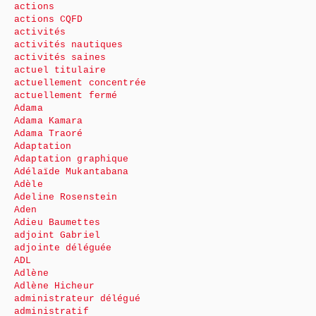
actions
actions CQFD
activités
activités nautiques
activités saines
actuel titulaire
actuellement concentrée
actuellement fermé
Adama
Adama Kamara
Adama Traoré
Adaptation
Adaptation graphique
Adélaïde Mukantabana
Adèle
Adeline Rosenstein
Aden
Adieu Baumettes
adjoint Gabriel
adjointe déléguée
ADL
Adlène
Adlène Hicheur
administrateur délégué
administratif