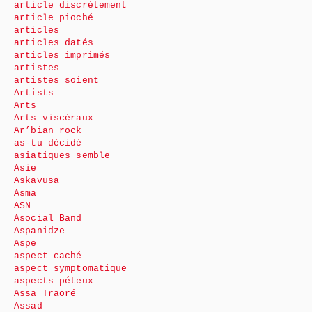
article discrètement
article pioché
articles
articles datés
articles imprimés
artistes
artistes soient
Artists
Arts
Arts viscéraux
Ar’bian rock
as-tu décidé
asiatiques semble
Asie
Askavusa
Asma
ASN
Asocial Band
Aspanidze
Aspe
aspect caché
aspect symptomatique
aspects péteux
Assa Traoré
Assad