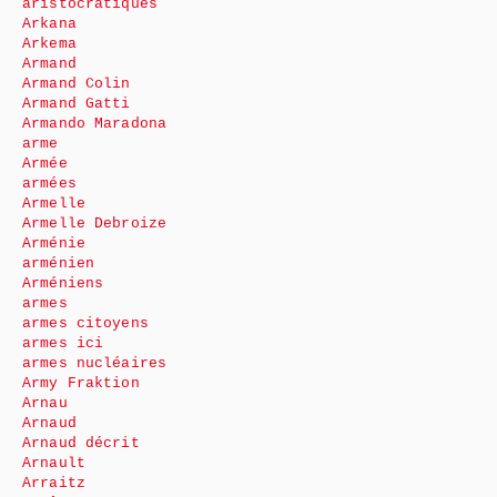
aristocratiques
Arkana
Arkema
Armand
Armand Colin
Armand Gatti
Armando Maradona
arme
Armée
armées
Armelle
Armelle Debroize
Arménie
arménien
Arméniens
armes
armes citoyens
armes ici
armes nucléaires
Army Fraktion
Arnau
Arnaud
Arnaud décrit
Arnault
Arraitz