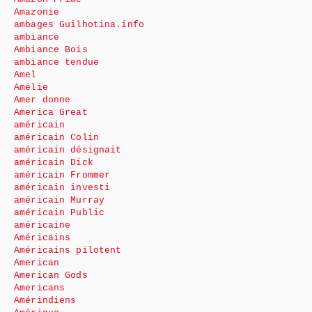
Amazonie
ambages Guilhotina.info
ambiance
Ambiance Bois
ambiance tendue
Amel
Amélie
Amer donne
America Great
américain
américain Colin
américain désignait
américain Dick
américain Frommer
américain investi
américain Murray
américain Public
américaine
Américains
Américains pilotent
American
American Gods
Americans
Amérindiens