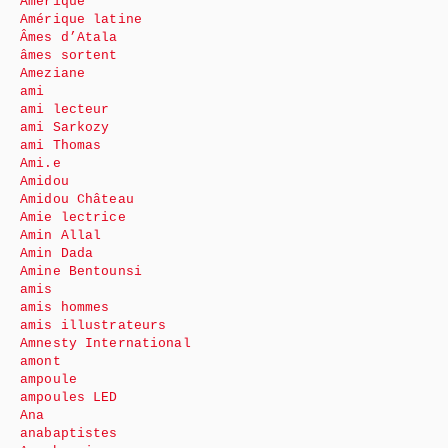
Amérique
Amérique latine
Âmes d’Atala
âmes sortent
Ameziane
ami
ami lecteur
ami Sarkozy
ami Thomas
Ami.e
Amidou
Amidou Château
Amie lectrice
Amin Allal
Amin Dada
Amine Bentounsi
amis
amis hommes
amis illustrateurs
Amnesty International
amont
ampoule
ampoules LED
Ana
anabaptistes