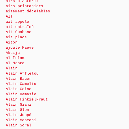
airs d’Astérix
airs printaniers
aisément décelables
AIT
ait appelé
ait entraîné
Ait Ouabane
ait place
Aiton
ajoute Maeve
Akcija
al-Islam
al-Nosra
Alain
Alain Afflelou
Alain Bauer
Alain Camélio
Alain Coine
Alain Damasio
Alain Finkielkraut
Alain Giami
Alain Glon
Alain Juppé
Alain Mosconi
Alain Soral