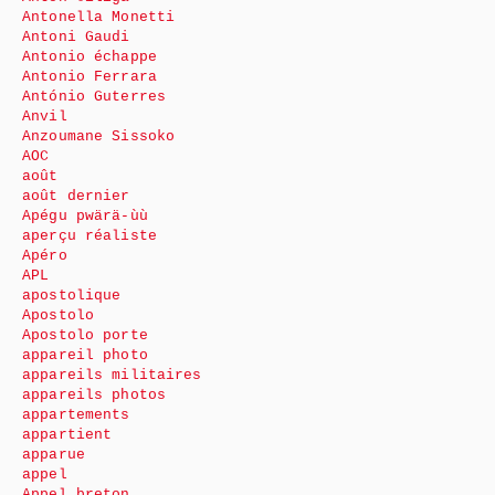
Antonella Monetti
Antoni Gaudi
Antonio échappe
Antonio Ferrara
António Guterres
Anvil
Anzoumane Sissoko
AOC
août
août dernier
Apégu pwärä-ùù
aperçu réaliste
Apéro
APL
apostolique
Apostolo
Apostolo porte
appareil photo
appareils militaires
appareils photos
appartements
appartient
apparue
appel
Appel breton