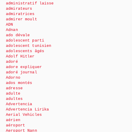
administratif laisse
admirateurs
admiratrices
admirer moult
ADN
Adnan
ado dévale
adolescent parti
adolescent tunisien
adolescents âgés
Adolf Hitler
adoré
adore expliquer
adoré journal
Adorno
ados montés
adresse
adulte
adultes
Advertencia
Advertencia Lirika
Aerial Vehicles
aérien
aéroport
Aeroport Nann