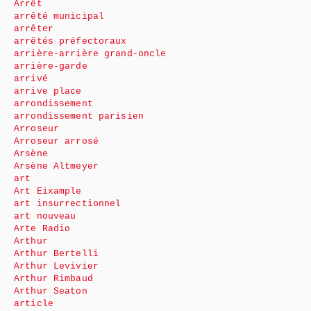
Arrêt
arrêté municipal
arrêter
arrêtés préfectoraux
arrière-arrière grand-oncle
arrière-garde
arrivé
arrive place
arrondissement
arrondissement parisien
Arroseur
Arroseur arrosé
Arsène
Arsène Altmeyer
art
Art Eixample
art insurrectionnel
art nouveau
Arte Radio
Arthur
Arthur Bertelli
Arthur Levivier
Arthur Rimbaud
Arthur Seaton
article