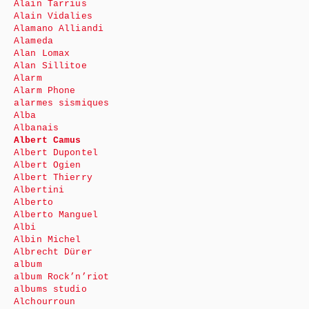
Alain Tarrius
Alain Vidalies
Alamano Alliandi
Alameda
Alan Lomax
Alan Sillitoe
Alarm
Alarm Phone
alarmes sismiques
Alba
Albanais
Albert Camus
Albert Dupontel
Albert Ogien
Albert Thierry
Albertini
Alberto
Alberto Manguel
Albi
Albin Michel
Albrecht Dürer
album
album Rock’n’riot
albums studio
Alchourroun