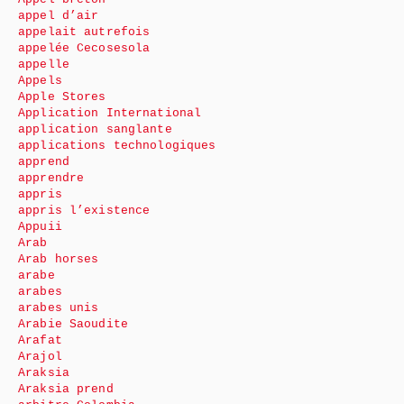
appel d’air
appelait autrefois
appelée Cecosesola
appelle
Appels
Apple Stores
Application International
application sanglante
applications technologiques
apprend
apprendre
appris
appris l’existence
Appuii
Arab
Arab horses
arabe
arabes
arabes unis
Arabie Saoudite
Arafat
Arajol
Araksia
Araksia prend