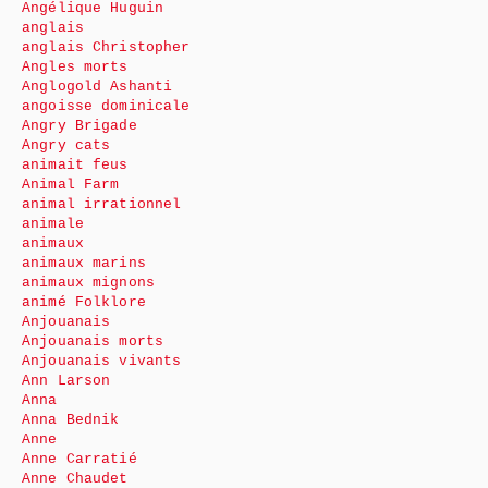
Angélique Huguin
anglais
anglais Christopher
Angles morts
Anglogold Ashanti
angoisse dominicale
Angry Brigade
Angry cats
animait feus
Animal Farm
animal irrationnel
animale
animaux
animaux marins
animaux mignons
animé Folklore
Anjouanais
Anjouanais morts
Anjouanais vivants
Ann Larson
Anna
Anna Bednik
Anne
Anne Carratié
Anne Chaudet