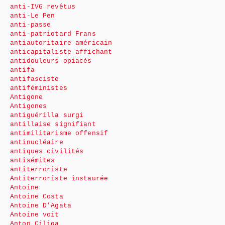
anti-IVG revêtus
anti-Le Pen
anti-passe
anti-patriotard Frans
antiautoritaire américain
anticapitaliste affichant
antidouleurs opiacés
antifa
antifasciste
antiféministes
Antigone
Antigones
antiguérilla surgi
antillaise signifiant
antimilitarisme offensif
antinucléaire
antiques civilités
antisémites
antiterroriste
Antiterroriste instaurée
Antoine
Antoine Costa
Antoine D’Agata
Antoine voit
Anton Ciliga