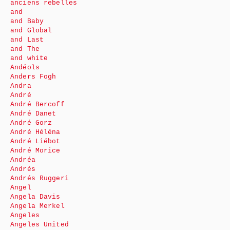
anciens rebelles
and
and Baby
and Global
and Last
and The
and white
Andéols
Anders Fogh
Andra
André
André Bercoff
André Danet
André Gorz
André Héléna
André Liébot
André Morice
Andréa
Andrés
Andrés Ruggeri
Angel
Angela Davis
Angela Merkel
Angeles
Angeles United