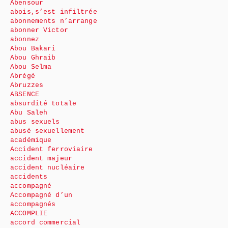
Abensour
abois,s’est infiltrée
abonnements n’arrange
abonner Victor
abonnez
Abou Bakari
Abou Ghraib
Abou Selma
Abrégé
Abruzzes
ABSENCE
absurdité totale
Abu Saleh
abus sexuels
abusé sexuellement
académique
Accident ferroviaire
accident majeur
accident nucléaire
accidents
accompagné
Accompagné d’un
accompagnés
ACCOMPLIE
accord commercial