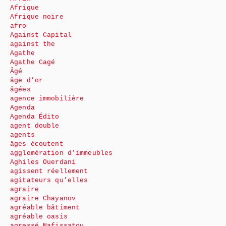
Afrique
Afrique noire
afro
Against Capital
against the
Agathe
Agathe Cagé
Âgé
âge d’or
âgées
agence immobilière
Agenda
Agenda Édito
agent double
agents
âges écoutent
agglomération d’immeubles
Aghiles Ouerdani
agissent réellement
agitateurs qu’elles
agraire
agraire Chayanov
agréable bâtiment
agréable oasis
agressé Nafissatou