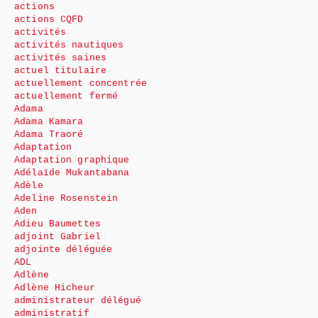
actions
actions CQFD
activités
activités nautiques
activités saines
actuel titulaire
actuellement concentrée
actuellement fermé
Adama
Adama Kamara
Adama Traoré
Adaptation
Adaptation graphique
Adélaïde Mukantabana
Adèle
Adeline Rosenstein
Aden
Adieu Baumettes
adjoint Gabriel
adjointe déléguée
ADL
Adlène
Adlène Hicheur
administrateur délégué
administratif