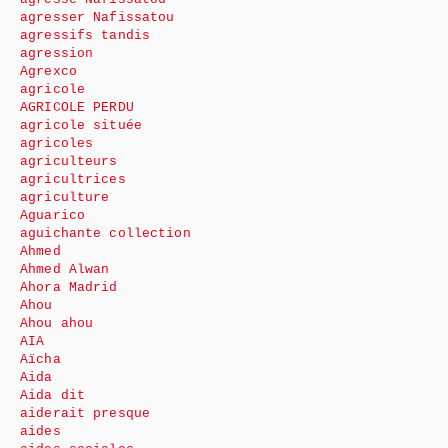
agresser Nafissatou
agressifs tandis
agression
Agrexco
agricole
AGRICOLE PERDU
agricole située
agricoles
agriculteurs
agricultrices
agriculture
Aguarico
aguichante collection
Ahmed
Ahmed Alwan
Ahora Madrid
Ahou
Ahou ahou
AIA
Aïcha
Aida
Aida dit
aiderait presque
aides