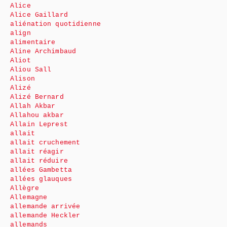
Alice
Alice Gaillard
aliénation quotidienne
align
alimentaire
Aline Archimbaud
Aliot
Aliou Sall
Alison
Alizé
Alizé Bernard
Allah Akbar
Allahou akbar
Allain Leprest
allait
allait cruchement
allait réagir
allait réduire
allées Gambetta
allées glauques
Allègre
Allemagne
allemande arrivée
allemande Heckler
allemands