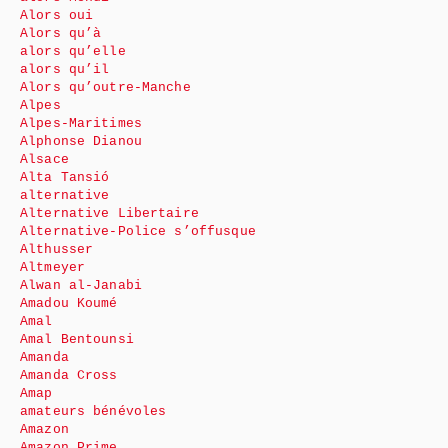
Alors oui
Alors qu’à
alors qu’elle
alors qu’il
Alors qu’outre-Manche
Alpes
Alpes-Maritimes
Alphonse Dianou
Alsace
Alta Tansió
alternative
Alternative Libertaire
Alternative-Police s’offusque
Althusser
Altmeyer
Alwan al-Janabi
Amadou Koumé
Amal
Amal Bentounsi
Amanda
Amanda Cross
Amap
amateurs bénévoles
Amazon
Amazon Prime