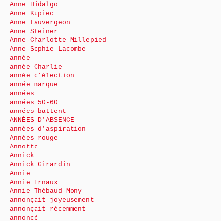
Anne Hidalgo
Anne Kupiec
Anne Lauvergeon
Anne Steiner
Anne-Charlotte Millepied
Anne-Sophie Lacombe
année
année Charlie
année d’élection
année marque
années
années 50-60
années battent
ANNÉES D’ABSENCE
années d’aspiration
Années rouge
Annette
Annick
Annick Girardin
Annie
Annie Ernaux
Annie Thébaud-Mony
annonçait joyeusement
annonçait récemment
annoncé