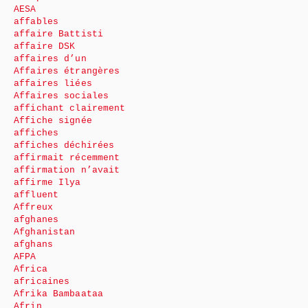
AESA
affables
affaire Battisti
affaire DSK
affaires d’un
Affaires étrangères
affaires liées
Affaires sociales
affichant clairement
Affiche signée
affiches
affiches déchirées
affirmait récemment
affirmation n’avait
affirme Ilya
affluent
Affreux
afghanes
Afghanistan
afghans
AFPA
Africa
africaines
Afrika Bambaataa
Afrin