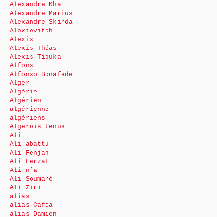
Alexandre Kha
Alexandre Marius
Alexandre Skirda
Alexievitch
Alexis
Alexis Théas
Alexis Tiouka
Alfons
Alfonso Bonafede
Alger
Algérie
Algérien
algérienne
algériens
Algérois tenus
Ali
Ali abattu
Ali Fenjan
Ali Ferzat
Ali n’a
Ali Soumaré
Ali Ziri
alias
alias Cafca
alias Damien