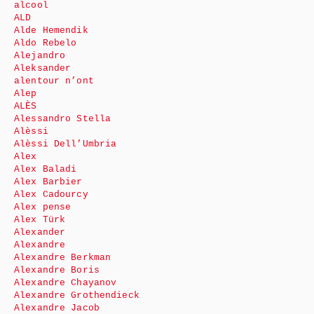
alcool
ALD
Alde Hemendik
Aldo Rebelo
Alejandro
Aleksander
alentour n’ont
Alep
ALÈS
Alessandro Stella
Alèssi
Alèssi Dell’Umbria
Alex
Alex Baladi
Alex Barbier
Alex Cadourcy
Alex pense
Alex Türk
Alexander
Alexandre
Alexandre Berkman
Alexandre Boris
Alexandre Chayanov
Alexandre Grothendieck
Alexandre Jacob