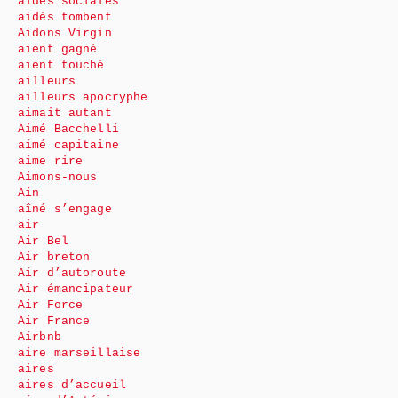
aides sociales
aidés tombent
Aidons Virgin
aient gagné
aient touché
ailleurs
ailleurs apocryphe
aimait autant
Aimé Bacchelli
aimé capitaine
aime rire
Aimons-nous
Ain
aîné s’engage
air
Air Bel
Air breton
Air d’autoroute
Air émancipateur
Air Force
Air France
Airbnb
aire marseillaise
aires
aires d’accueil