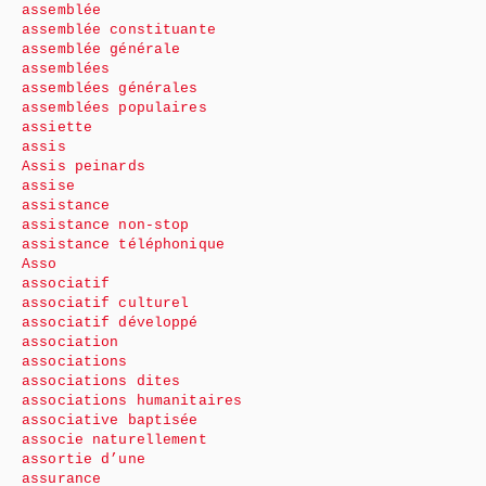
assemblée
assemblée constituante
assemblée générale
assemblées
assemblées générales
assemblées populaires
assiette
assis
Assis peinards
assise
assistance
assistance non-stop
assistance téléphonique
Asso
associatif
associatif culturel
associatif développé
association
associations
associations dites
associations humanitaires
associative baptisée
associe naturellement
assortie d’une
assurance