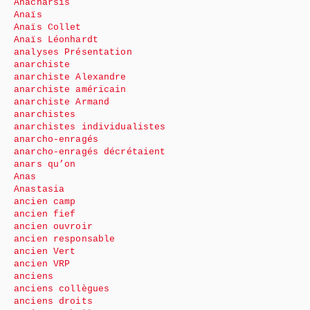
Anacharsis
Anaïs
Anaïs Collet
Anaïs Léonhardt
analyses Présentation
anarchiste
anarchiste Alexandre
anarchiste américain
anarchiste Armand
anarchistes
anarchistes individualistes
anarcho-enragés
anarcho-enragés décrétaient
anars qu’on
Anas
Anastasia
ancien camp
ancien fief
ancien ouvroir
ancien responsable
ancien Vert
ancien VRP
anciens
anciens collègues
anciens droits