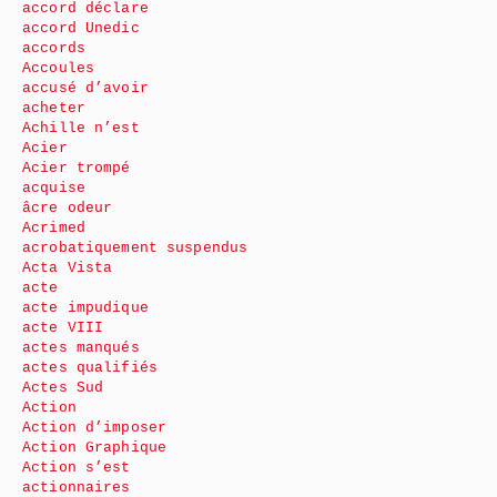
accord déclare
accord Unedic
accords
Accoules
accusé d’avoir
acheter
Achille n’est
Acier
Acier trompé
acquise
âcre odeur
Acrimed
acrobatiquement suspendus
Acta Vista
acte
acte impudique
acte VIII
actes manqués
actes qualifiés
Actes Sud
Action
Action d’imposer
Action Graphique
Action s’est
actionnaires