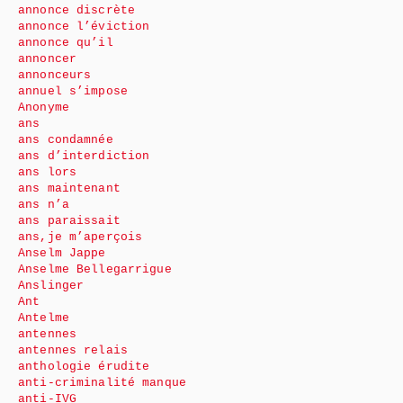
annonce discrète
annonce l’éviction
annonce qu’il
annoncer
annonceurs
annuel s’impose
Anonyme
ans
ans condamnée
ans d’interdiction
ans lors
ans maintenant
ans n’a
ans paraissait
ans,je m’aperçois
Anselm Jappe
Anselme Bellegarrigue
Anslinger
Ant
Antelme
antennes
antennes relais
anthologie érudite
anti-criminalité manque
anti-IVG