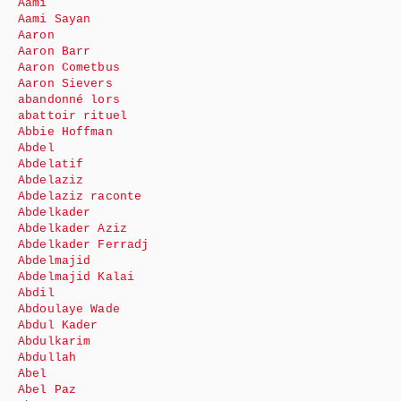
Aami
Aami Sayan
Aaron
Aaron Barr
Aaron Cometbus
Aaron Sievers
abandonné lors
abattoir rituel
Abbie Hoffman
Abdel
Abdelatif
Abdelaziz
Abdelaziz raconte
Abdelkader
Abdelkader Aziz
Abdelkader Ferradj
Abdelmajid
Abdelmajid Kalai
Abdil
Abdoulaye Wade
Abdul Kader
Abdulkarim
Abdullah
Abel
Abel Paz