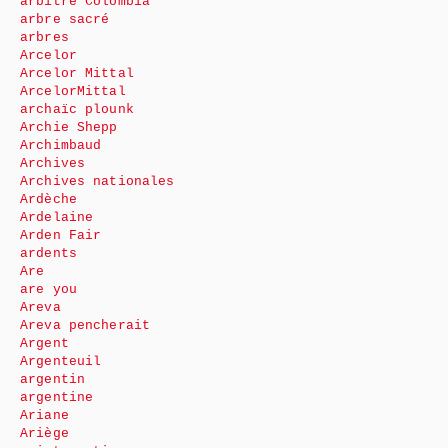
arbitre Colombia
arbre sacré
arbres
Arcelor
Arcelor Mittal
ArcelorMittal
archaïc plounk
Archie Shepp
Archimbaud
Archives
Archives nationales
Ardèche
Ardelaine
Arden Fair
ardents
Are
are you
Areva
Areva pencherait
Argent
Argenteuil
argentin
argentine
Ariane
Ariège