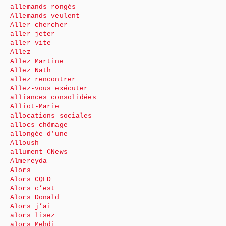
allemands rongés
Allemands veulent
Aller chercher
aller jeter
aller vite
Allez
Allez Martine
Allez Nath
allez rencontrer
Allez-vous exécuter
alliances consolidées
Alliot-Marie
allocations sociales
allocs chômage
allongée d’une
Alloush
allument CNews
Almereyda
Alors
Alors CQFD
Alors c’est
Alors Donald
Alors j’ai
alors lisez
alors Mehdi