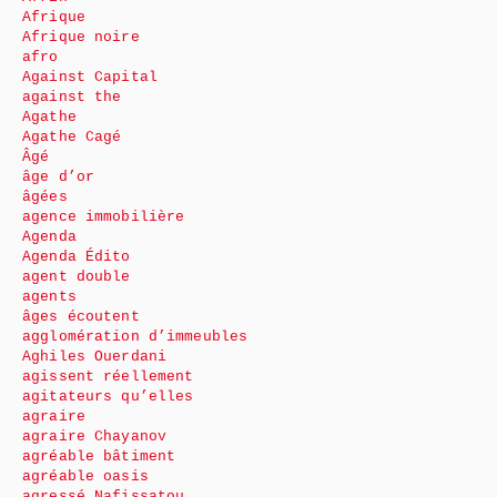
Afrique
Afrique noire
afro
Against Capital
against the
Agathe
Agathe Cagé
Âgé
âge d’or
âgées
agence immobilière
Agenda
Agenda Édito
agent double
agents
âges écoutent
agglomération d’immeubles
Aghiles Ouerdani
agissent réellement
agitateurs qu’elles
agraire
agraire Chayanov
agréable bâtiment
agréable oasis
agressé Nafissatou