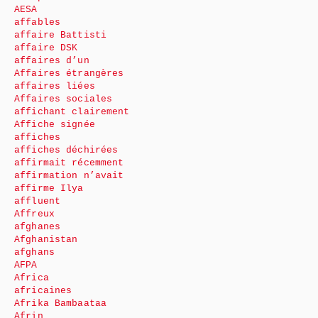
AESA
affables
affaire Battisti
affaire DSK
affaires d’un
Affaires étrangères
affaires liées
Affaires sociales
affichant clairement
Affiche signée
affiches
affiches déchirées
affirmait récemment
affirmation n’avait
affirme Ilya
affluent
Affreux
afghanes
Afghanistan
afghans
AFPA
Africa
africaines
Afrika Bambaataa
Afrin