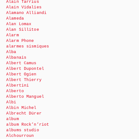
Alain Tarrius
Alain Vidalies
Alamano Alliandi
Alameda
Alan Lomax
Alan Sillitoe
Alarm
Alarm Phone
alarmes sismiques
Alba
Albanais
Albert Camus
Albert Dupontel
Albert Ogien
Albert Thierry
Albertini
Alberto
Alberto Manguel
Albi
Albin Michel
Albrecht Dürer
album
album Rock’n’riot
albums studio
Alchourroun