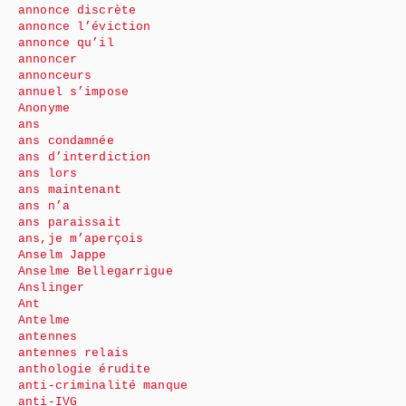
annonce discrète
annonce l’éviction
annonce qu’il
annoncer
annonceurs
annuel s’impose
Anonyme
ans
ans condamnée
ans d’interdiction
ans lors
ans maintenant
ans n’a
ans paraissait
ans,je m’aperçois
Anselm Jappe
Anselme Bellegarrigue
Anslinger
Ant
Antelme
antennes
antennes relais
anthologie érudite
anti-criminalité manque
anti-IVG