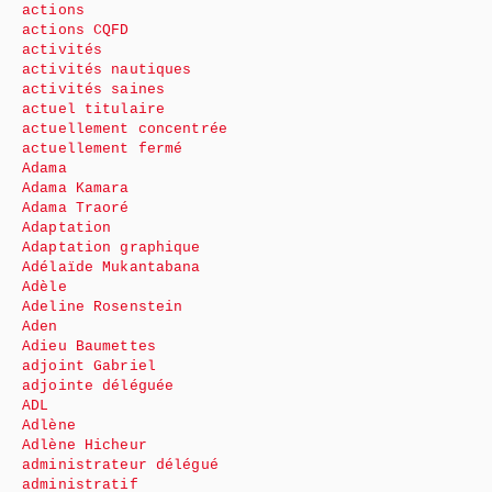
actions
actions CQFD
activités
activités nautiques
activités saines
actuel titulaire
actuellement concentrée
actuellement fermé
Adama
Adama Kamara
Adama Traoré
Adaptation
Adaptation graphique
Adélaïde Mukantabana
Adèle
Adeline Rosenstein
Aden
Adieu Baumettes
adjoint Gabriel
adjointe déléguée
ADL
Adlène
Adlène Hicheur
administrateur délégué
administratif