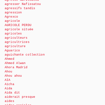
agresser Nafissatou
agressifs tandis
agression
Agrexco
agricole
AGRICOLE PERDU
agricole située
agricoles
agriculteurs
agricultrices
agriculture
Aguarico
aguichante collection
Ahmed
Ahmed Alwan
Ahora Madrid
Ahou
Ahou ahou
AIA
Aïcha
Aida
Aida dit
aiderait presque
aides