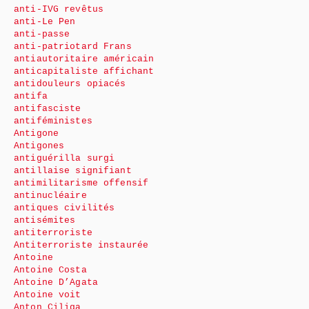
anti-IVG revêtus
anti-Le Pen
anti-passe
anti-patriotard Frans
antiautoritaire américain
anticapitaliste affichant
antidouleurs opiacés
antifa
antifasciste
antiféministes
Antigone
Antigones
antiguérilla surgi
antillaise signifiant
antimilitarisme offensif
antinucléaire
antiques civilités
antisémites
antiterroriste
Antiterroriste instaurée
Antoine
Antoine Costa
Antoine D’Agata
Antoine voit
Anton Ciliga