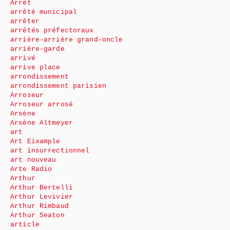
Arrêt
arrêté municipal
arrêter
arrêtés préfectoraux
arrière-arrière grand-oncle
arrière-garde
arrivé
arrive place
arrondissement
arrondissement parisien
Arroseur
Arroseur arrosé
Arsène
Arsène Altmeyer
art
Art Eixample
art insurrectionnel
art nouveau
Arte Radio
Arthur
Arthur Bertelli
Arthur Levivier
Arthur Rimbaud
Arthur Seaton
article