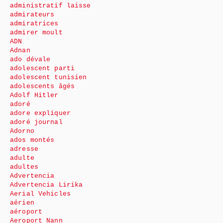
administratif laisse
admirateurs
admiratrices
admirer moult
ADN
Adnan
ado dévale
adolescent parti
adolescent tunisien
adolescents âgés
Adolf Hitler
adoré
adore expliquer
adoré journal
Adorno
ados montés
adresse
adulte
adultes
Advertencia
Advertencia Lirika
Aerial Vehicles
aérien
aéroport
Aeroport Nann