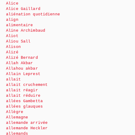
Alice
Alice Gaillard
aliénation quotidienne
align
alimentaire
Aline Archimbaud
Aliot
Aliou Sall
Alison
Alizé
Alizé Bernard
Allah Akbar
Allahou akbar
Allain Leprest
allait
allait cruchement
allait réagir
allait réduire
allées Gambetta
allées glauques
Allègre
Allemagne
allemande arrivée
allemande Heckler
allemands