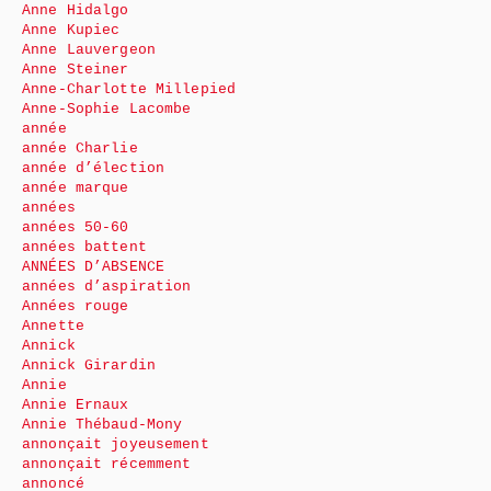
Anne Hidalgo
Anne Kupiec
Anne Lauvergeon
Anne Steiner
Anne-Charlotte Millepied
Anne-Sophie Lacombe
année
année Charlie
année d’élection
année marque
années
années 50-60
années battent
ANNÉES D’ABSENCE
années d’aspiration
Années rouge
Annette
Annick
Annick Girardin
Annie
Annie Ernaux
Annie Thébaud-Mony
annonçait joyeusement
annonçait récemment
annoncé