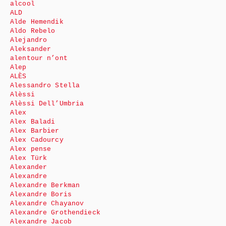
alcool
ALD
Alde Hemendik
Aldo Rebelo
Alejandro
Aleksander
alentour n’ont
Alep
ALÈS
Alessandro Stella
Alèssi
Alèssi Dell’Umbria
Alex
Alex Baladi
Alex Barbier
Alex Cadourcy
Alex pense
Alex Türk
Alexander
Alexandre
Alexandre Berkman
Alexandre Boris
Alexandre Chayanov
Alexandre Grothendieck
Alexandre Jacob