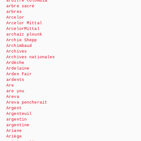
arbitre Colombia
arbre sacré
arbres
Arcelor
Arcelor Mittal
ArcelorMittal
archaïc plounk
Archie Shepp
Archimbaud
Archives
Archives nationales
Ardèche
Ardelaine
Arden Fair
ardents
Are
are you
Areva
Areva pencherait
Argent
Argenteuil
argentin
argentine
Ariane
Ariège