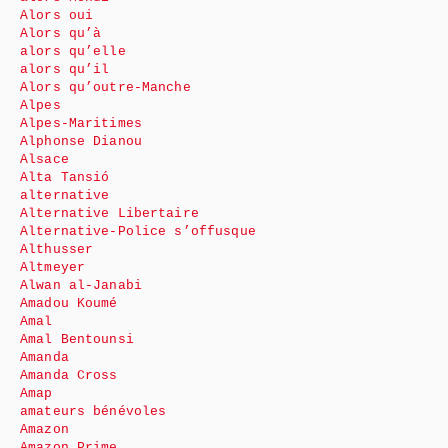
Alors oui
Alors qu’à
alors qu’elle
alors qu’il
Alors qu’outre-Manche
Alpes
Alpes-Maritimes
Alphonse Dianou
Alsace
Alta Tansió
alternative
Alternative Libertaire
Alternative-Police s’offusque
Althusser
Altmeyer
Alwan al-Janabi
Amadou Koumé
Amal
Amal Bentounsi
Amanda
Amanda Cross
Amap
amateurs bénévoles
Amazon
Amazon Prime