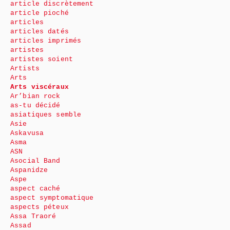
article discrètement
article pioché
articles
articles datés
articles imprimés
artistes
artistes soient
Artists
Arts
Arts viscéraux
Ar’bian rock
as-tu décidé
asiatiques semble
Asie
Askavusa
Asma
ASN
Asocial Band
Aspanidze
Aspe
aspect caché
aspect symptomatique
aspects péteux
Assa Traoré
Assad