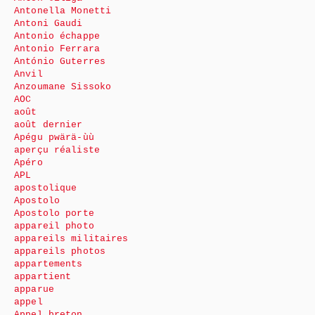
Antonella Monetti
Antoni Gaudi
Antonio échappe
Antonio Ferrara
António Guterres
Anvil
Anzoumane Sissoko
AOC
août
août dernier
Apégu pwärä-ùù
aperçu réaliste
Apéro
APL
apostolique
Apostolo
Apostolo porte
appareil photo
appareils militaires
appareils photos
appartements
appartient
apparue
appel
Appel breton