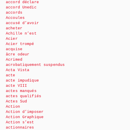
accord déclare
accord Unedic
accords
Accoules
accusé d’avoir
acheter
Achille n’est
Acier
Acier trompé
acquise
âcre odeur
Acrimed
acrobatiquement suspendus
Acta Vista
acte
acte impudique
acte VIII
actes manqués
actes qualifiés
Actes Sud
Action
Action d’imposer
Action Graphique
Action s’est
actionnaires