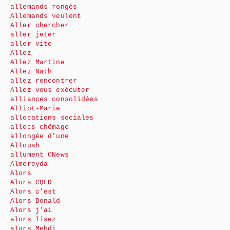
allemands rongés
Allemands veulent
Aller chercher
aller jeter
aller vite
Allez
Allez Martine
Allez Nath
allez rencontrer
Allez-vous exécuter
alliances consolidées
Alliot-Marie
allocations sociales
allocs chômage
allongée d’une
Alloush
allument CNews
Almereyda
Alors
Alors CQFD
Alors c’est
Alors Donald
Alors j’ai
alors lisez
alors Mehdi