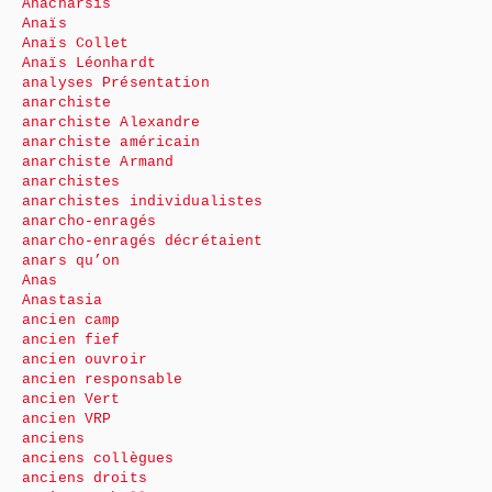
Anacharsis
Anaïs
Anaïs Collet
Anaïs Léonhardt
analyses Présentation
anarchiste
anarchiste Alexandre
anarchiste américain
anarchiste Armand
anarchistes
anarchistes individualistes
anarcho-enragés
anarcho-enragés décrétaient
anars qu’on
Anas
Anastasia
ancien camp
ancien fief
ancien ouvroir
ancien responsable
ancien Vert
ancien VRP
anciens
anciens collègues
anciens droits