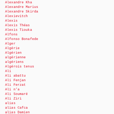
Alexandre Kha
Alexandre Marius
Alexandre Skirda
Alexievitch
Alexis
Alexis Théas
Alexis Tiouka
Alfons
Alfonso Bonafede
Alger
Algérie
Algérien
algérienne
algériens
Algérois tenus
Ali
Ali abattu
Ali Fenjan
Ali Ferzat
Ali n’a
Ali Soumaré
Ali Ziri
alias
alias Cafca
alias Damien