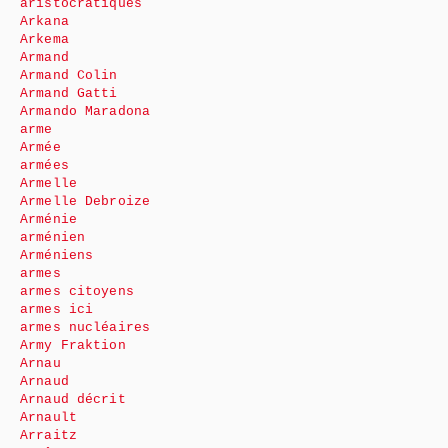
aristocratiques
Arkana
Arkema
Armand
Armand Colin
Armand Gatti
Armando Maradona
arme
Armée
armées
Armelle
Armelle Debroize
Arménie
arménien
Arméniens
armes
armes citoyens
armes ici
armes nucléaires
Army Fraktion
Arnau
Arnaud
Arnaud décrit
Arnault
Arraitz