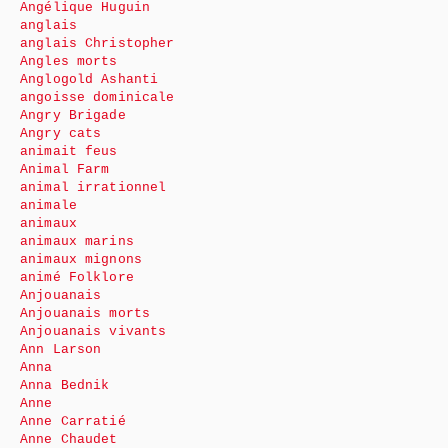
Angélique Huguin
anglais
anglais Christopher
Angles morts
Anglogold Ashanti
angoisse dominicale
Angry Brigade
Angry cats
animait feus
Animal Farm
animal irrationnel
animale
animaux
animaux marins
animaux mignons
animé Folklore
Anjouanais
Anjouanais morts
Anjouanais vivants
Ann Larson
Anna
Anna Bednik
Anne
Anne Carratié
Anne Chaudet