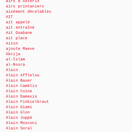
airs d’Astérix
airs printaniers
aisément décelables
AIT
ait appelé
ait entraîné
Ait Ouabane
ait place
Aiton
ajoute Maeve
Akcija
al-Islam
al-Nosra
Alain
Alain Afflelou
Alain Bauer
Alain Camélio
Alain Coine
Alain Damasio
Alain Finkielkraut
Alain Giami
Alain Glon
Alain Juppé
Alain Mosconi
Alain Soral