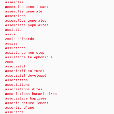
assemblée
assemblée constituante
assemblée générale
assemblées
assemblées générales
assemblées populaires
assiette
assis
Assis peinards
assise
assistance
assistance non-stop
assistance téléphonique
Asso
associatif
associatif culturel
associatif développé
association
associations
associations dites
associations humanitaires
associative baptisée
associe naturellement
assortie d’une
assurance