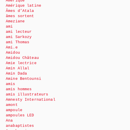
Amérique
Amérique latine
Âmes d’Atala
âmes sortent
Ameziane
ami
ami lecteur
ami Sarkozy
ami Thomas
Ami.e
Amidou
Amidou Château
Amie lectrice
Amin Allal
Amin Dada
Amine Bentounsi
amis
amis hommes
amis illustrateurs
Amnesty International
amont
ampoule
ampoules LED
Ana
anabaptistes