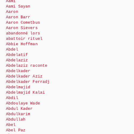
Aami
Aami Sayan
Aaron
Aaron Barr
Aaron Cometbus
Aaron Sievers
abandonné lors
abattoir rituel
Abbie Hoffman
Abdel
Abdelatif
Abdelaziz
Abdelaziz raconte
Abdelkader
Abdelkader Aziz
Abdelkader Ferradj
Abdelmajid
Abdelmajid Kalai
Abdil
Abdoulaye Wade
Abdul Kader
Abdulkarim
Abdullah
Abel
Abel Paz