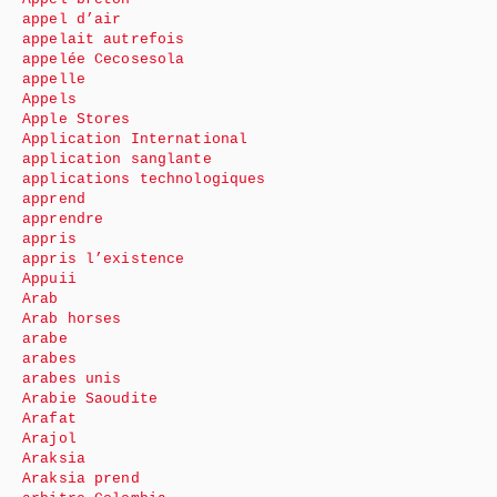
appel d’air
appelait autrefois
appelée Cecosesola
appelle
Appels
Apple Stores
Application International
application sanglante
applications technologiques
apprend
apprendre
appris
appris l’existence
Appuii
Arab
Arab horses
arabe
arabes
arabes unis
Arabie Saoudite
Arafat
Arajol
Araksia
Araksia prend