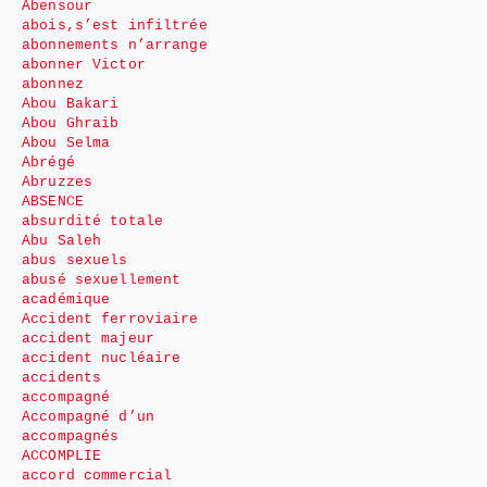
Abensour
abois,s’est infiltrée
abonnements n’arrange
abonner Victor
abonnez
Abou Bakari
Abou Ghraib
Abou Selma
Abrégé
Abruzzes
ABSENCE
absurdité totale
Abu Saleh
abus sexuels
abusé sexuellement
académique
Accident ferroviaire
accident majeur
accident nucléaire
accidents
accompagné
Accompagné d’un
accompagnés
ACCOMPLIE
accord commercial