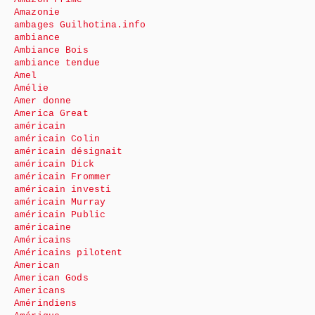
Amazonie
ambages Guilhotina.info
ambiance
Ambiance Bois
ambiance tendue
Amel
Amélie
Amer donne
America Great
américain
américain Colin
américain désignait
américain Dick
américain Frommer
américain investi
américain Murray
américain Public
américaine
Américains
Américains pilotent
American
American Gods
Americans
Amérindiens