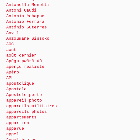
Antonella Monetti
Antoni Gaudi
Antonio échappe
Antonio Ferrara
António Guterres
Anvil
Anzoumane Sissoko
AOC
août
août dernier
Apégu pwärä-ùù
aperçu réaliste
Apéro
APL
apostolique
Apostolo
Apostolo porte
appareil photo
appareils militaires
appareils photos
appartements
appartient
apparue
appel
Appel breton