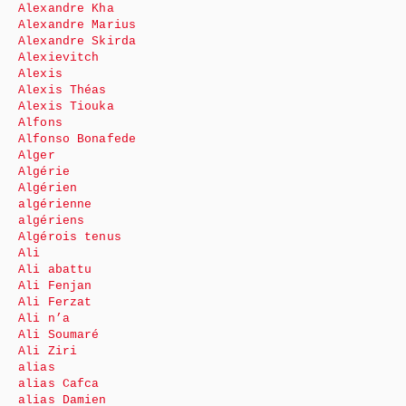
Alexandre Kha
Alexandre Marius
Alexandre Skirda
Alexievitch
Alexis
Alexis Théas
Alexis Tiouka
Alfons
Alfonso Bonafede
Alger
Algérie
Algérien
algérienne
algériens
Algérois tenus
Ali
Ali abattu
Ali Fenjan
Ali Ferzat
Ali n’a
Ali Soumaré
Ali Ziri
alias
alias Cafca
alias Damien