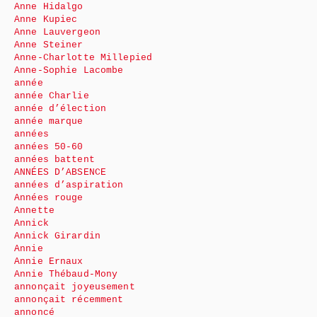
Anne Hidalgo
Anne Kupiec
Anne Lauvergeon
Anne Steiner
Anne-Charlotte Millepied
Anne-Sophie Lacombe
année
année Charlie
année d’élection
année marque
années
années 50-60
années battent
ANNÉES D’ABSENCE
années d’aspiration
Années rouge
Annette
Annick
Annick Girardin
Annie
Annie Ernaux
Annie Thébaud-Mony
annonçait joyeusement
annonçait récemment
annoncé