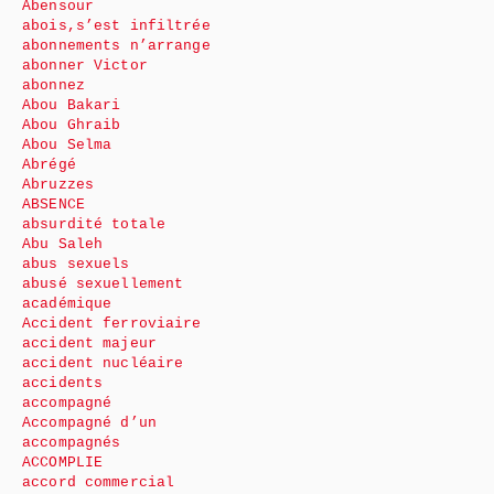
Abensour
abois,s’est infiltrée
abonnements n’arrange
abonner Victor
abonnez
Abou Bakari
Abou Ghraib
Abou Selma
Abrégé
Abruzzes
ABSENCE
absurdité totale
Abu Saleh
abus sexuels
abusé sexuellement
académique
Accident ferroviaire
accident majeur
accident nucléaire
accidents
accompagné
Accompagné d’un
accompagnés
ACCOMPLIE
accord commercial