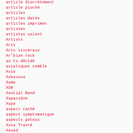
article discrètement
article pioché
articles
articles datés
articles imprimés
artistes
artistes soient
Artists
Arts
Arts viscéraux
Ar’bian rock
as-tu décidé
asiatiques semble
Asie
Askavusa
Asma
ASN
Asocial Band
Aspanidze
Aspe
aspect caché
aspect symptomatique
aspects péteux
Assa Traoré
Assad