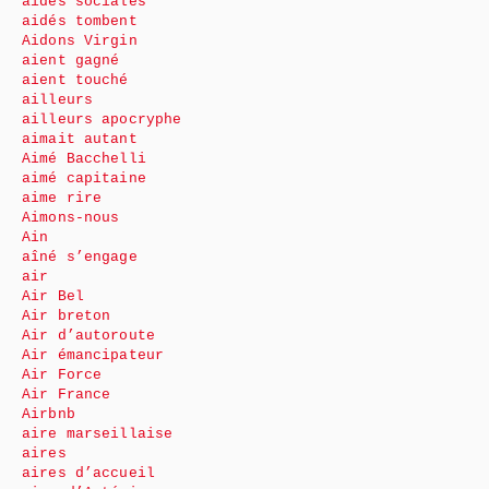
aides sociales
aidés tombent
Aidons Virgin
aient gagné
aient touché
ailleurs
ailleurs apocryphe
aimait autant
Aimé Bacchelli
aimé capitaine
aime rire
Aimons-nous
Ain
aîné s’engage
air
Air Bel
Air breton
Air d’autoroute
Air émancipateur
Air Force
Air France
Airbnb
aire marseillaise
aires
aires d’accueil