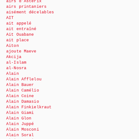
airs d’Astérix
airs printaniers
aisément décelables
AIT
ait appelé
ait entraîné
Ait Ouabane
ait place
Aiton
ajoute Maeve
Akcija
al-Islam
al-Nosra
Alain
Alain Afflelou
Alain Bauer
Alain Camélio
Alain Coine
Alain Damasio
Alain Finkielkraut
Alain Giami
Alain Glon
Alain Juppé
Alain Mosconi
Alain Soral