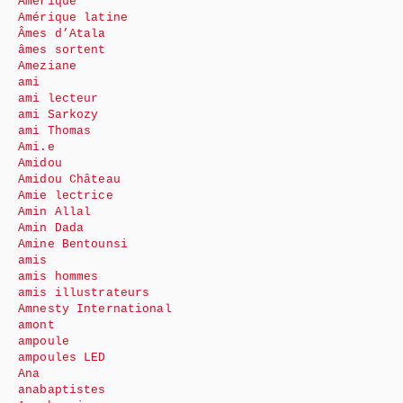
Amérique
Amérique latine
Âmes d’Atala
âmes sortent
Ameziane
ami
ami lecteur
ami Sarkozy
ami Thomas
Ami.e
Amidou
Amidou Château
Amie lectrice
Amin Allal
Amin Dada
Amine Bentounsi
amis
amis hommes
amis illustrateurs
Amnesty International
amont
ampoule
ampoules LED
Ana
anabaptistes