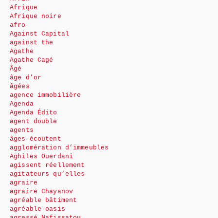
Afrique
Afrique noire
afro
Against Capital
against the
Agathe
Agathe Cagé
Âgé
âge d’or
âgées
agence immobilière
Agenda
Agenda Édito
agent double
agents
âges écoutent
agglomération d’immeubles
Aghiles Ouerdani
agissent réellement
agitateurs qu’elles
agraire
agraire Chayanov
agréable bâtiment
agréable oasis
agressé Nafissatou