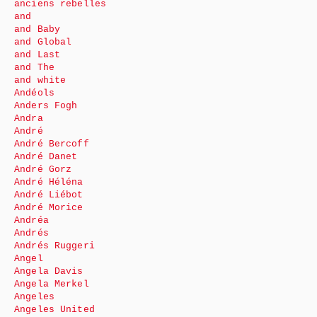
anciens rebelles
and
and Baby
and Global
and Last
and The
and white
Andéols
Anders Fogh
Andra
André
André Bercoff
André Danet
André Gorz
André Héléna
André Liébot
André Morice
Andréa
Andrés
Andrés Ruggeri
Angel
Angela Davis
Angela Merkel
Angeles
Angeles United