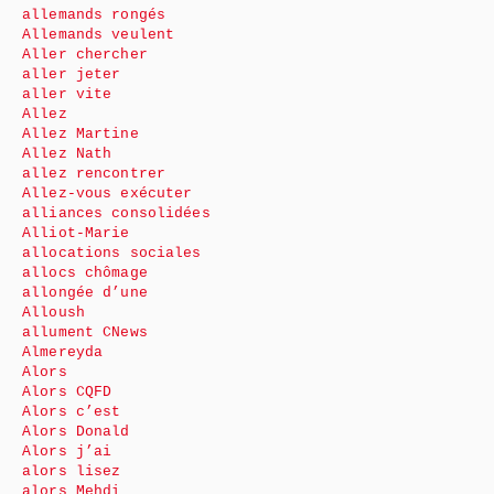
allemands rongés
Allemands veulent
Aller chercher
aller jeter
aller vite
Allez
Allez Martine
Allez Nath
allez rencontrer
Allez-vous exécuter
alliances consolidées
Alliot-Marie
allocations sociales
allocs chômage
allongée d’une
Alloush
allument CNews
Almereyda
Alors
Alors CQFD
Alors c’est
Alors Donald
Alors j’ai
alors lisez
alors Mehdi