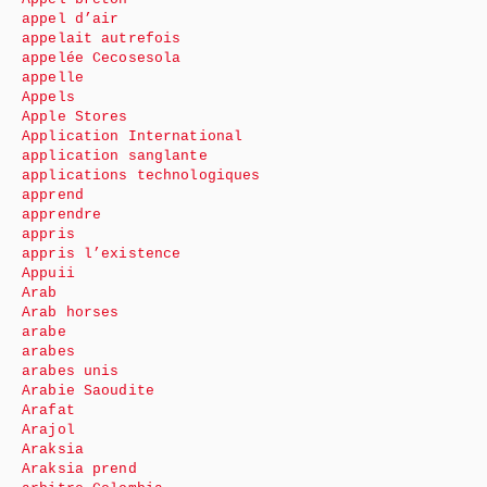
appel d’air
appelait autrefois
appelée Cecosesola
appelle
Appels
Apple Stores
Application International
application sanglante
applications technologiques
apprend
apprendre
appris
appris l’existence
Appuii
Arab
Arab horses
arabe
arabes
arabes unis
Arabie Saoudite
Arafat
Arajol
Araksia
Araksia prend