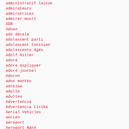
administratif laisse
admirateurs
admiratrices
admirer moult
ADN
Adnan
ado dévale
adolescent parti
adolescent tunisien
adolescents âgés
Adolf Hitler
adoré
adore expliquer
adoré journal
Adorno
ados montés
adresse
adulte
adultes
Advertencia
Advertencia Lirika
Aerial Vehicles
aérien
aéroport
Aeroport Nann