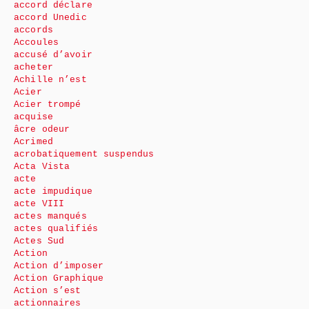
accord déclare
accord Unedic
accords
Accoules
accusé d’avoir
acheter
Achille n’est
Acier
Acier trompé
acquise
âcre odeur
Acrimed
acrobatiquement suspendus
Acta Vista
acte
acte impudique
acte VIII
actes manqués
actes qualifiés
Actes Sud
Action
Action d’imposer
Action Graphique
Action s’est
actionnaires