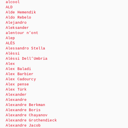
alcool
ALD
Alde Hemendik
Aldo Rebelo
Alejandro
Aleksander
alentour n’ont
Alep
ALÈS
Alessandro Stella
Alèssi
Alèssi Dell’Umbria
Alex
Alex Baladi
Alex Barbier
Alex Cadourcy
Alex pense
Alex Türk
Alexander
Alexandre
Alexandre Berkman
Alexandre Boris
Alexandre Chayanov
Alexandre Grothendieck
Alexandre Jacob