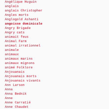
Angélique Huguin
anglais
anglais Christopher
Angles morts
Anglogold Ashanti
angoisse dominicale
Angry Brigade
Angry cats
animait feus
Animal Farm
animal irrationnel
animale
animaux
animaux marins
animaux mignons
animé Folklore
Anjouanais
Anjouanais morts
Anjouanais vivants
Ann Larson
Anna
Anna Bednik
Anne
Anne Carratié
Anne Chaudet