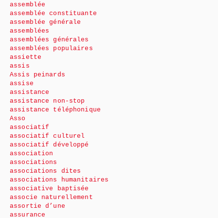
assemblée
assemblée constituante
assemblée générale
assemblées
assemblées générales
assemblées populaires
assiette
assis
Assis peinards
assise
assistance
assistance non-stop
assistance téléphonique
Asso
associatif
associatif culturel
associatif développé
association
associations
associations dites
associations humanitaires
associative baptisée
associe naturellement
assortie d’une
assurance