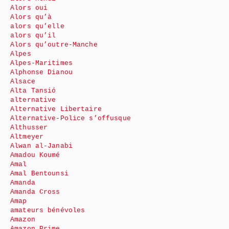
Alors oui
Alors qu’à
alors qu’elle
alors qu’il
Alors qu’outre-Manche
Alpes
Alpes-Maritimes
Alphonse Dianou
Alsace
Alta Tansió
alternative
Alternative Libertaire
Alternative-Police s’offusque
Althusser
Altmeyer
Alwan al-Janabi
Amadou Koumé
Amal
Amal Bentounsi
Amanda
Amanda Cross
Amap
amateurs bénévoles
Amazon
Amazon Prime