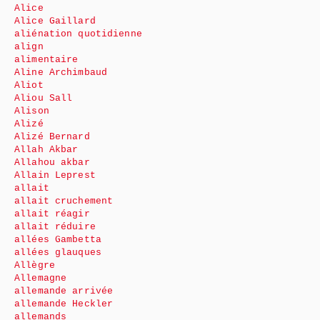
Alice
Alice Gaillard
aliénation quotidienne
align
alimentaire
Aline Archimbaud
Aliot
Aliou Sall
Alison
Alizé
Alizé Bernard
Allah Akbar
Allahou akbar
Allain Leprest
allait
allait cruchement
allait réagir
allait réduire
allées Gambetta
allées glauques
Allègre
Allemagne
allemande arrivée
allemande Heckler
allemands