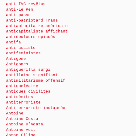
anti-IVG revêtus
anti-Le Pen
anti-passe
anti-patriotard Frans
antiautoritaire américain
anticapitaliste affichant
antidouleurs opiacés
antifa
antifasciste
antiféministes
Antigone
Antigones
antiguérilla surgi
antillaise signifiant
antimilitarisme offensif
antinucléaire
antiques civilités
antisémites
antiterroriste
Antiterroriste instaurée
Antoine
Antoine Costa
Antoine D’Agata
Antoine voit
Anton Ciliga