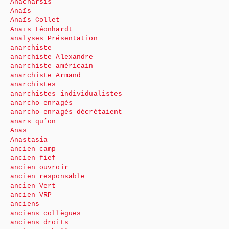
Anacharsis
Anaïs
Anaïs Collet
Anaïs Léonhardt
analyses Présentation
anarchiste
anarchiste Alexandre
anarchiste américain
anarchiste Armand
anarchistes
anarchistes individualistes
anarcho-enragés
anarcho-enragés décrétaient
anars qu’on
Anas
Anastasia
ancien camp
ancien fief
ancien ouvroir
ancien responsable
ancien Vert
ancien VRP
anciens
anciens collègues
anciens droits