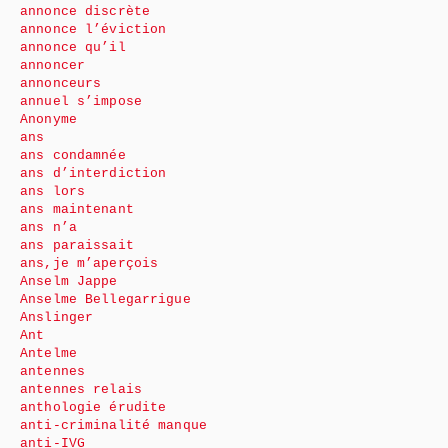
annonce discrète
annonce l’éviction
annonce qu’il
annoncer
annonceurs
annuel s’impose
Anonyme
ans
ans condamnée
ans d’interdiction
ans lors
ans maintenant
ans n’a
ans paraissait
ans,je m’aperçois
Anselm Jappe
Anselme Bellegarrigue
Anslinger
Ant
Antelme
antennes
antennes relais
anthologie érudite
anti-criminalité manque
anti-IVG