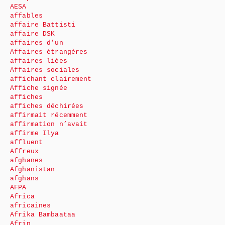
AESA
affables
affaire Battisti
affaire DSK
affaires d’un
Affaires étrangères
affaires liées
Affaires sociales
affichant clairement
Affiche signée
affiches
affiches déchirées
affirmait récemment
affirmation n’avait
affirme Ilya
affluent
Affreux
afghanes
Afghanistan
afghans
AFPA
Africa
africaines
Afrika Bambaataa
Afrin