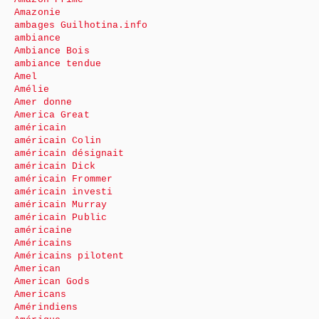
Amazonie
ambages Guilhotina.info
ambiance
Ambiance Bois
ambiance tendue
Amel
Amélie
Amer donne
America Great
américain
américain Colin
américain désignait
américain Dick
américain Frommer
américain investi
américain Murray
américain Public
américaine
Américains
Américains pilotent
American
American Gods
Americans
Amérindiens