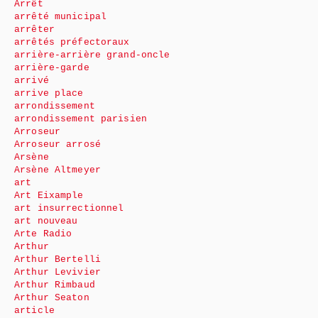
Arrêt
arrêté municipal
arrêter
arrêtés préfectoraux
arrière-arrière grand-oncle
arrière-garde
arrivé
arrive place
arrondissement
arrondissement parisien
Arroseur
Arroseur arrosé
Arsène
Arsène Altmeyer
art
Art Eixample
art insurrectionnel
art nouveau
Arte Radio
Arthur
Arthur Bertelli
Arthur Levivier
Arthur Rimbaud
Arthur Seaton
article