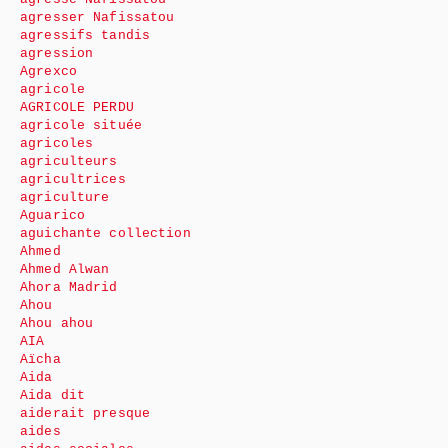
agresser Nafissatou
agressifs tandis
agression
Agrexco
agricole
AGRICOLE PERDU
agricole située
agricoles
agriculteurs
agricultrices
agriculture
Aguarico
aguichante collection
Ahmed
Ahmed Alwan
Ahora Madrid
Ahou
Ahou ahou
AIA
Aïcha
Aida
Aida dit
aiderait presque
aides