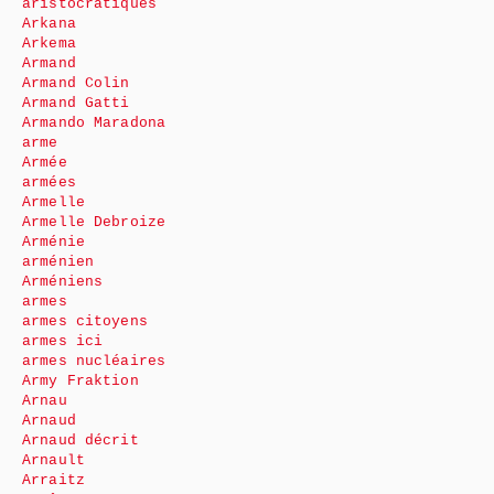
aristocratiques
Arkana
Arkema
Armand
Armand Colin
Armand Gatti
Armando Maradona
arme
Armée
armées
Armelle
Armelle Debroize
Arménie
arménien
Arméniens
armes
armes citoyens
armes ici
armes nucléaires
Army Fraktion
Arnau
Arnaud
Arnaud décrit
Arnault
Arraitz