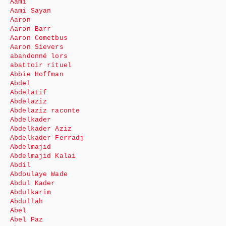
Aami
Aami Sayan
Aaron
Aaron Barr
Aaron Cometbus
Aaron Sievers
abandonné lors
abattoir rituel
Abbie Hoffman
Abdel
Abdelatif
Abdelaziz
Abdelaziz raconte
Abdelkader
Abdelkader Aziz
Abdelkader Ferradj
Abdelmajid
Abdelmajid Kalai
Abdil
Abdoulaye Wade
Abdul Kader
Abdulkarim
Abdullah
Abel
Abel Paz