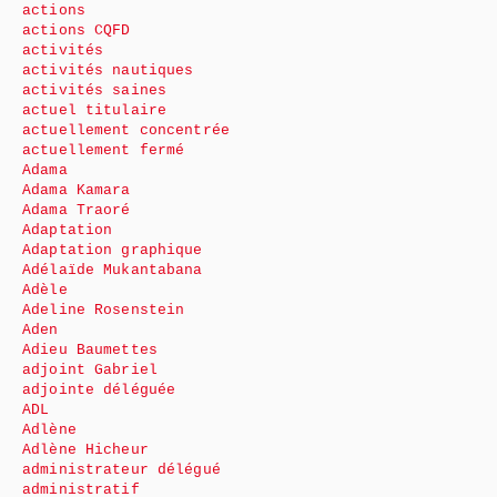
actions
actions CQFD
activités
activités nautiques
activités saines
actuel titulaire
actuellement concentrée
actuellement fermé
Adama
Adama Kamara
Adama Traoré
Adaptation
Adaptation graphique
Adélaïde Mukantabana
Adèle
Adeline Rosenstein
Aden
Adieu Baumettes
adjoint Gabriel
adjointe déléguée
ADL
Adlène
Adlène Hicheur
administrateur délégué
administratif