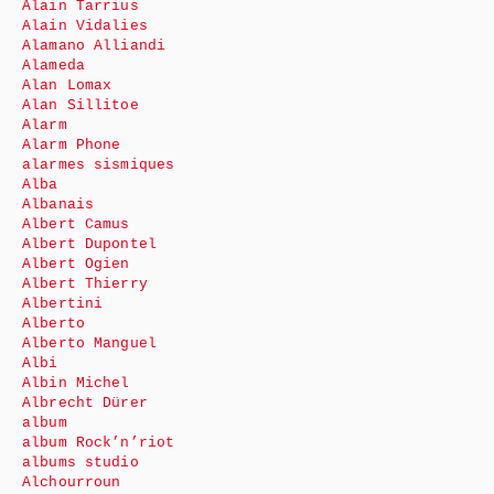
Alain Tarrius
Alain Vidalies
Alamano Alliandi
Alameda
Alan Lomax
Alan Sillitoe
Alarm
Alarm Phone
alarmes sismiques
Alba
Albanais
Albert Camus
Albert Dupontel
Albert Ogien
Albert Thierry
Albertini
Alberto
Alberto Manguel
Albi
Albin Michel
Albrecht Dürer
album
album Rock’n’riot
albums studio
Alchourroun