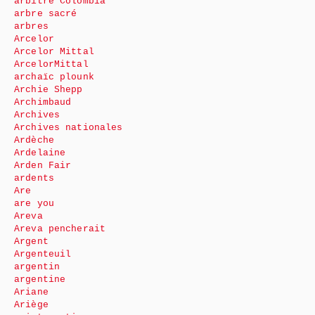
arbitre Colombia
arbre sacré
arbres
Arcelor
Arcelor Mittal
ArcelorMittal
archaïc plounk
Archie Shepp
Archimbaud
Archives
Archives nationales
Ardèche
Ardelaine
Arden Fair
ardents
Are
are you
Areva
Areva pencherait
Argent
Argenteuil
argentin
argentine
Ariane
Ariège