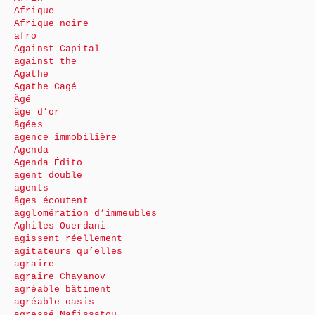
Afrique
Afrique noire
afro
Against Capital
against the
Agathe
Agathe Cagé
Âgé
âge d’or
âgées
agence immobilière
Agenda
Agenda Édito
agent double
agents
âges écoutent
agglomération d’immeubles
Aghiles Ouerdani
agissent réellement
agitateurs qu’elles
agraire
agraire Chayanov
agréable bâtiment
agréable oasis
agressé Nafissatou