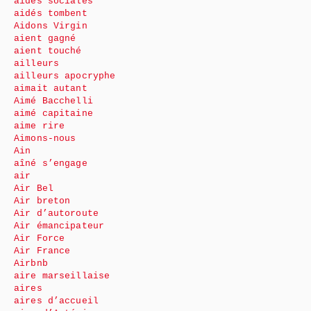
aides sociales
aidés tombent
Aidons Virgin
aient gagné
aient touché
ailleurs
ailleurs apocryphe
aimait autant
Aimé Bacchelli
aimé capitaine
aime rire
Aimons-nous
Ain
aîné s’engage
air
Air Bel
Air breton
Air d’autoroute
Air émancipateur
Air Force
Air France
Airbnb
aire marseillaise
aires
aires d’accueil