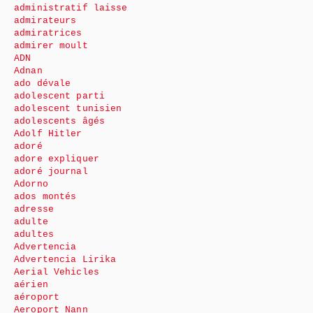
administratif laisse
admirateurs
admiratrices
admirer moult
ADN
Adnan
ado dévale
adolescent parti
adolescent tunisien
adolescents âgés
Adolf Hitler
adoré
adore expliquer
adoré journal
Adorno
ados montés
adresse
adulte
adultes
Advertencia
Advertencia Lirika
Aerial Vehicles
aérien
aéroport
Aeroport Nann