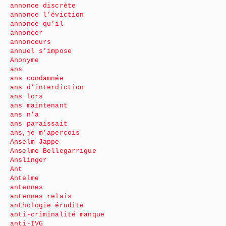
annonce discrète
annonce l’éviction
annonce qu’il
annoncer
annonceurs
annuel s’impose
Anonyme
ans
ans condamnée
ans d’interdiction
ans lors
ans maintenant
ans n’a
ans paraissait
ans,je m’aperçois
Anselm Jappe
Anselme Bellegarrigue
Anslinger
Ant
Antelme
antennes
antennes relais
anthologie érudite
anti-criminalité manque
anti-IVG