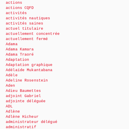
actions
actions CQFD
activités
activités nautiques
activités saines
actuel titulaire
actuellement concentrée
actuellement fermé
Adama
Adama Kamara
Adama Traoré
Adaptation
Adaptation graphique
Adélaïde Mukantabana
Adèle
Adeline Rosenstein
Aden
Adieu Baumettes
adjoint Gabriel
adjointe déléguée
ADL
Adlène
Adlène Hicheur
administrateur délégué
administratif