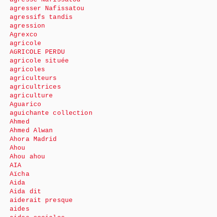
agresser Nafissatou
agressifs tandis
agression
Agrexco
agricole
AGRICOLE PERDU
agricole située
agricoles
agriculteurs
agricultrices
agriculture
Aguarico
aguichante collection
Ahmed
Ahmed Alwan
Ahora Madrid
Ahou
Ahou ahou
AIA
Aïcha
Aida
Aida dit
aiderait presque
aides