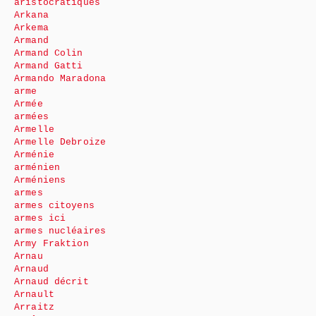
aristocratiques
Arkana
Arkema
Armand
Armand Colin
Armand Gatti
Armando Maradona
arme
Armée
armées
Armelle
Armelle Debroize
Arménie
arménien
Arméniens
armes
armes citoyens
armes ici
armes nucléaires
Army Fraktion
Arnau
Arnaud
Arnaud décrit
Arnault
Arraitz