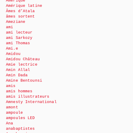
Amérique
Amérique latine
Âmes d’Atala
âmes sortent
Ameziane
ami
ami lecteur
ami Sarkozy
ami Thomas
Ami.e
Amidou
Amidou Château
Amie lectrice
Amin Allal
Amin Dada
Amine Bentounsi
amis
amis hommes
amis illustrateurs
Amnesty International
amont
ampoule
ampoules LED
Ana
anabaptistes