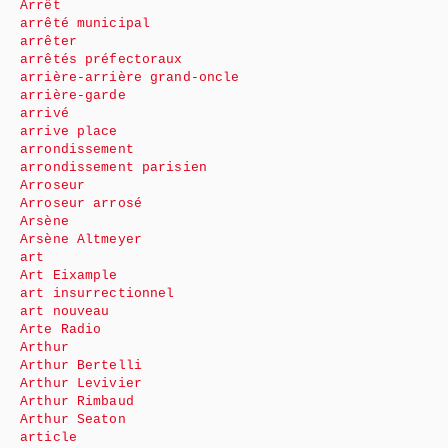
Arrêt
arrêté municipal
arrêter
arrêtés préfectoraux
arrière-arrière grand-oncle
arrière-garde
arrivé
arrive place
arrondissement
arrondissement parisien
Arroseur
Arroseur arrosé
Arsène
Arsène Altmeyer
art
Art Eixample
art insurrectionnel
art nouveau
Arte Radio
Arthur
Arthur Bertelli
Arthur Levivier
Arthur Rimbaud
Arthur Seaton
article