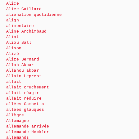
Alice
Alice Gaillard
aliénation quotidienne
align
alimentaire
Aline Archimbaud
Aliot
Aliou Sall
Alison
Alizé
Alizé Bernard
Allah Akbar
Allahou akbar
Allain Leprest
allait
allait cruchement
allait réagir
allait réduire
allées Gambetta
allées glauques
Allègre
Allemagne
allemande arrivée
allemande Heckler
allemands