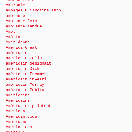
Amazonie
ambages Guilhotina.info
ambiance
Ambiance Bois
ambiance tendue
Amel
Amélie
Amer donne
America Great
américain
américain Colin
américain désignait
américain Dick
américain Frommer
américain investi
américain Murray
américain Public
américaine
Américains
Américains pilotent
American
American Gods
Americans
Amérindiens