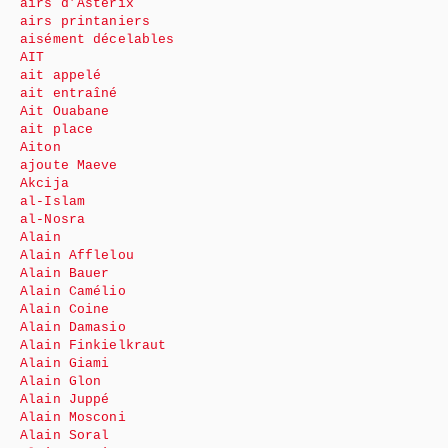
airs d’Astérix
airs printaniers
aisément décelables
AIT
ait appelé
ait entraîné
Ait Ouabane
ait place
Aiton
ajoute Maeve
Akcija
al-Islam
al-Nosra
Alain
Alain Afflelou
Alain Bauer
Alain Camélio
Alain Coine
Alain Damasio
Alain Finkielkraut
Alain Giami
Alain Glon
Alain Juppé
Alain Mosconi
Alain Soral