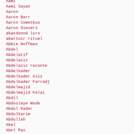
Aami
Aami Sayan
Aaron
Aaron Barr
Aaron Cometbus
Aaron Sievers
abandonné lors
abattoir rituel
Abbie Hoffman
Abdel
Abdelatif
Abdelaziz
Abdelaziz raconte
Abdelkader
Abdelkader Aziz
Abdelkader Ferradj
Abdelmajid
Abdelmajid Kalai
Abdil
Abdoulaye Wade
Abdul Kader
Abdulkarim
Abdullah
Abel
Abel Paz