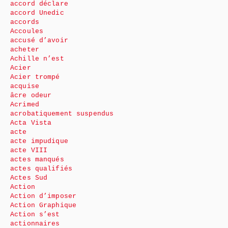
accord déclare
accord Unedic
accords
Accoules
accusé d’avoir
acheter
Achille n’est
Acier
Acier trompé
acquise
âcre odeur
Acrimed
acrobatiquement suspendus
Acta Vista
acte
acte impudique
acte VIII
actes manqués
actes qualifiés
Actes Sud
Action
Action d’imposer
Action Graphique
Action s’est
actionnaires