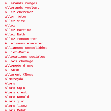
allemands rongés
Allemands veulent
Aller chercher
aller jeter
aller vite
Allez
Allez Martine
Allez Nath
allez rencontrer
Allez-vous exécuter
alliances consolidées
Alliot-Marie
allocations sociales
allocs chômage
allongée d’une
Alloush
allument CNews
Almereyda
Alors
Alors CQFD
Alors c’est
Alors Donald
Alors j’ai
alors lisez
alors Mehdi