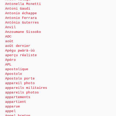
Antonella Monetti
Antoni Gaudi
Antonio échappe
Antonio Ferrara
António Guterres
Anvil
Anzoumane Sissoko
AOC
août
août dernier
Apégu pwärä-ùù
aperçu réaliste
Apéro
APL
apostolique
Apostolo
Apostolo porte
appareil photo
appareils militaires
appareils photos
appartements
appartient
apparue
appel
Appel breton