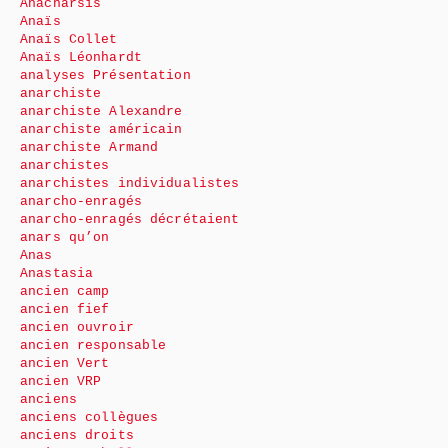
Anacharsis
Anaïs
Anaïs Collet
Anaïs Léonhardt
analyses Présentation
anarchiste
anarchiste Alexandre
anarchiste américain
anarchiste Armand
anarchistes
anarchistes individualistes
anarcho-enragés
anarcho-enragés décrétaient
anars qu’on
Anas
Anastasia
ancien camp
ancien fief
ancien ouvroir
ancien responsable
ancien Vert
ancien VRP
anciens
anciens collègues
anciens droits