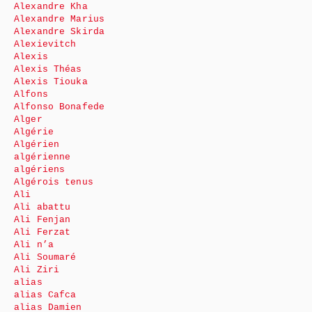
Alexandre Kha
Alexandre Marius
Alexandre Skirda
Alexievitch
Alexis
Alexis Théas
Alexis Tiouka
Alfons
Alfonso Bonafede
Alger
Algérie
Algérien
algérienne
algériens
Algérois tenus
Ali
Ali abattu
Ali Fenjan
Ali Ferzat
Ali n’a
Ali Soumaré
Ali Ziri
alias
alias Cafca
alias Damien