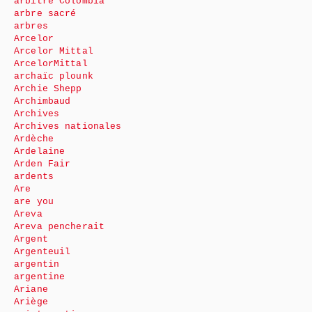
arbitre Colombia
arbre sacré
arbres
Arcelor
Arcelor Mittal
ArcelorMittal
archaïc plounk
Archie Shepp
Archimbaud
Archives
Archives nationales
Ardèche
Ardelaine
Arden Fair
ardents
Are
are you
Areva
Areva pencherait
Argent
Argenteuil
argentin
argentine
Ariane
Ariège