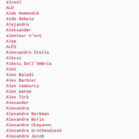
alcool
ALD
Alde Hemendik
Aldo Rebelo
Alejandro
Aleksander
alentour n’ont
Alep
ALÈS
Alessandro Stella
Alèssi
Alèssi Dell’Umbria
Alex
Alex Baladi
Alex Barbier
Alex Cadourcy
Alex pense
Alex Türk
Alexander
Alexandre
Alexandre Berkman
Alexandre Boris
Alexandre Chayanov
Alexandre Grothendieck
Alexandre Jacob