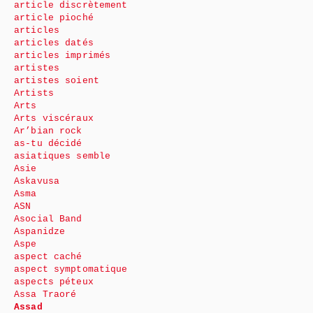
article discrètement
article pioché
articles
articles datés
articles imprimés
artistes
artistes soient
Artists
Arts
Arts viscéraux
Ar’bian rock
as-tu décidé
asiatiques semble
Asie
Askavusa
Asma
ASN
Asocial Band
Aspanidze
Aspe
aspect caché
aspect symptomatique
aspects péteux
Assa Traoré
Assad