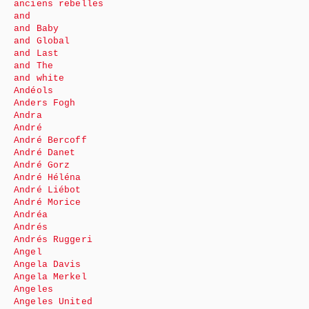
anciens rebelles
and
and Baby
and Global
and Last
and The
and white
Andéols
Anders Fogh
Andra
André
André Bercoff
André Danet
André Gorz
André Héléna
André Liébot
André Morice
Andréa
Andrés
Andrés Ruggeri
Angel
Angela Davis
Angela Merkel
Angeles
Angeles United