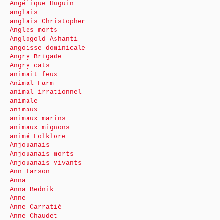
Angélique Huguin
anglais
anglais Christopher
Angles morts
Anglogold Ashanti
angoisse dominicale
Angry Brigade
Angry cats
animait feus
Animal Farm
animal irrationnel
animale
animaux
animaux marins
animaux mignons
animé Folklore
Anjouanais
Anjouanais morts
Anjouanais vivants
Ann Larson
Anna
Anna Bednik
Anne
Anne Carratié
Anne Chaudet