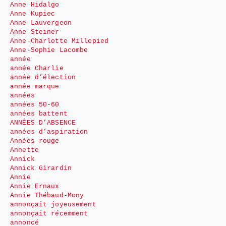
Anne Hidalgo
Anne Kupiec
Anne Lauvergeon
Anne Steiner
Anne-Charlotte Millepied
Anne-Sophie Lacombe
année
année Charlie
année d’élection
année marque
années
années 50-60
années battent
ANNÉES D’ABSENCE
années d’aspiration
Années rouge
Annette
Annick
Annick Girardin
Annie
Annie Ernaux
Annie Thébaud-Mony
annonçait joyeusement
annonçait récemment
annoncé