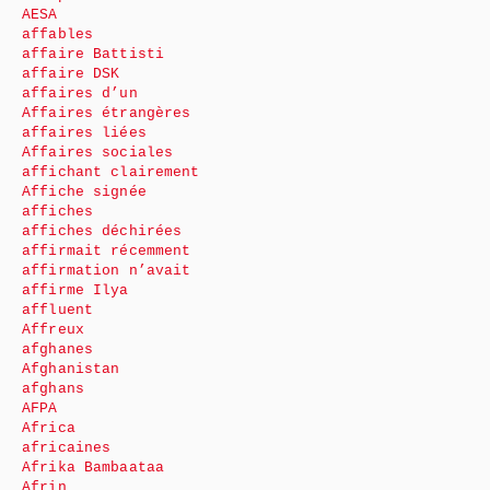
AESA
affables
affaire Battisti
affaire DSK
affaires d’un
Affaires étrangères
affaires liées
Affaires sociales
affichant clairement
Affiche signée
affiches
affiches déchirées
affirmait récemment
affirmation n’avait
affirme Ilya
affluent
Affreux
afghanes
Afghanistan
afghans
AFPA
Africa
africaines
Afrika Bambaataa
Afrin