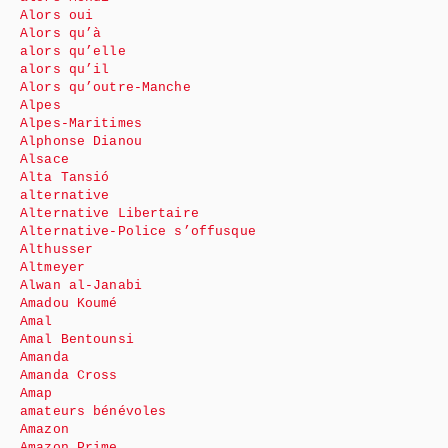
Alors oui
Alors qu’à
alors qu’elle
alors qu’il
Alors qu’outre-Manche
Alpes
Alpes-Maritimes
Alphonse Dianou
Alsace
Alta Tansió
alternative
Alternative Libertaire
Alternative-Police s’offusque
Althusser
Altmeyer
Alwan al-Janabi
Amadou Koumé
Amal
Amal Bentounsi
Amanda
Amanda Cross
Amap
amateurs bénévoles
Amazon
Amazon Prime