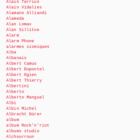
Alain Tarrius
Alain Vidalies
Alamano Alliandi
Alameda
Alan Lomax
Alan Sillitoe
Alarm
Alarm Phone
alarmes sismiques
Alba
Albanais
Albert Camus
Albert Dupontel
Albert Ogien
Albert Thierry
Albertini
Alberto
Alberto Manguel
Albi
Albin Michel
Albrecht Dürer
album
album Rock’n’riot
albums studio
Alchourroun