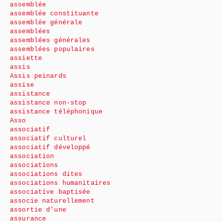
assemblée
assemblée constituante
assemblée générale
assemblées
assemblées générales
assemblées populaires
assiette
assis
Assis peinards
assise
assistance
assistance non-stop
assistance téléphonique
Asso
associatif
associatif culturel
associatif développé
association
associations
associations dites
associations humanitaires
associative baptisée
associe naturellement
assortie d’une
assurance