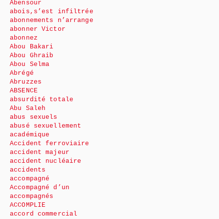
Abensour
abois,s’est infiltrée
abonnements n’arrange
abonner Victor
abonnez
Abou Bakari
Abou Ghraib
Abou Selma
Abrégé
Abruzzes
ABSENCE
absurdité totale
Abu Saleh
abus sexuels
abusé sexuellement
académique
Accident ferroviaire
accident majeur
accident nucléaire
accidents
accompagné
Accompagné d’un
accompagnés
ACCOMPLIE
accord commercial