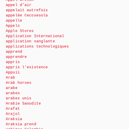
appel d’air
appelait autrefois
appelée Cecosesola
appelle
Appels
Apple Stores
Application International
application sanglante
applications technologiques
apprend
apprendre
appris
appris l’existence
Appuii
Arab
Arab horses
arabe
arabes
arabes unis
Arabie Saoudite
Arafat
Arajol
Araksia
Araksia prend