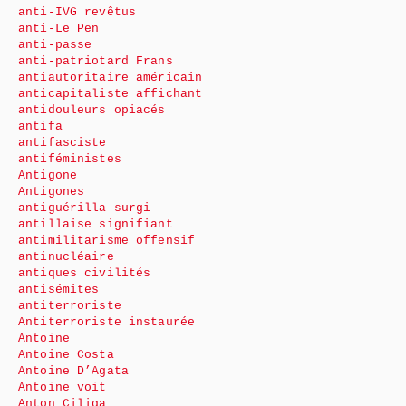
anti-IVG revêtus
anti-Le Pen
anti-passe
anti-patriotard Frans
antiautoritaire américain
anticapitaliste affichant
antidouleurs opiacés
antifa
antifasciste
antiféministes
Antigone
Antigones
antiguérilla surgi
antillaise signifiant
antimilitarisme offensif
antinucléaire
antiques civilités
antisémites
antiterroriste
Antiterroriste instaurée
Antoine
Antoine Costa
Antoine D’Agata
Antoine voit
Anton Ciliga