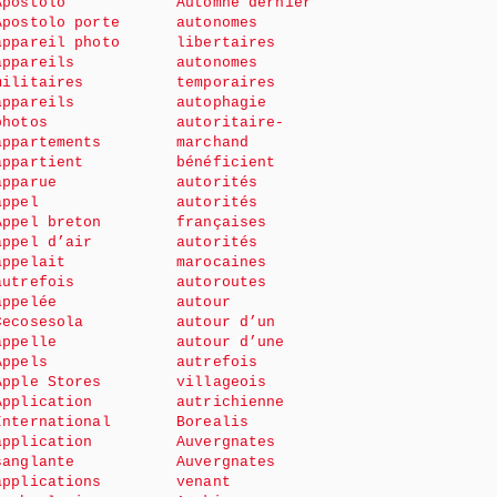
Apostolo
Automne dernier
Apostolo porte
autonomes
appareil photo
libertaires
appareils
autonomes
militaires
temporaires
appareils
autophagie
photos
autoritaire-
appartements
marchand
appartient
bénéficient
apparue
autorités
appel
autorités
Appel breton
françaises
appel d’air
autorités
appelait
marocaines
autrefois
autoroutes
appelée
autour
Cecosesola
autour d’un
appelle
autour d’une
Appels
autrefois
Apple Stores
villageois
Application
autrichienne
International
Borealis
application
Auvergnates
sanglante
Auvergnates
applications
venant