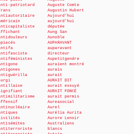
anti-patriotard
Auguste Comte
Frans
Augustin Hubert
antiautoritaire
Aujourd’hui
américain
aujourd’hui
anticapitaliste
députée
affichant
Aung San
antidouleurs
Aunoble
opiacés
AUPARAVANT
antifa
auparavant
antifasciste
directeur
antiféministes
Aupetitgendre
Antigone
auraient montré
Antigones
aurais
antiguérilla
aurait
surgi
AURAIT DIT
antillaise
aurait essuyé
signifiant
AURAIT FONCÉ
antimilitarisme
aurait permis
offensif
Aureasocial
antinucléaire
Aurel
antiques
Aurélia Aurita
civilités
Aurore Lenoir
antisémites
Australiens
antiterroriste
blancs