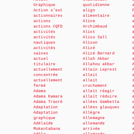
Graphique
quotidienne
Action s’est
align
actionnaires
alimentaire
actions
Aline
actions CQFD
Archimbaud
activités
Aliot
activités
Aliou Sall
nautiques
Alison
activités
Alizé
saines
Alizé Bernard
actuel
Allah Akbar
titulaire
Allahou akbar
actuellement
Allain Leprest
concentrée
allait
actuellement
allait
fermé
cruchement
Adama
allait réagir
Adama Kamara
allait réduire
Adama Traoré
allées Gambetta
Adaptation
allées glauques
Adaptation
Allègre
graphique
Allemagne
Adélaïde
allemande
Mukantabana
arrivée