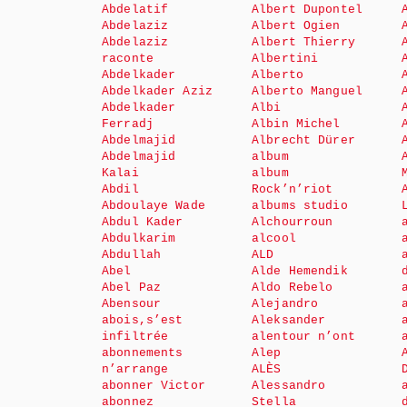
Abdelatif
Albert Dupontel
Abdelaziz
Albert Ogien
Abdelaziz
Albert Thierry
raconte
Albertini
Abdelkader
Alberto
Abdelkader Aziz
Alberto Manguel
Abdelkader
Albi
Ferradj
Albin Michel
Abdelmajid
Albrecht Dürer
Abdelmajid
album
Kalai
album
Abdil
Rock’n’riot
Abdoulaye Wade
albums studio
Abdul Kader
Alchourroun
Abdulkarim
alcool
Abdullah
ALD
Abel
Alde Hemendik
Abel Paz
Aldo Rebelo
Abensour
Alejandro
abois,s’est
Aleksander
infiltrée
alentour n’ont
abonnements
Alep
n’arrange
ALÈS
abonner Victor
Alessandro
abonnez
Stella