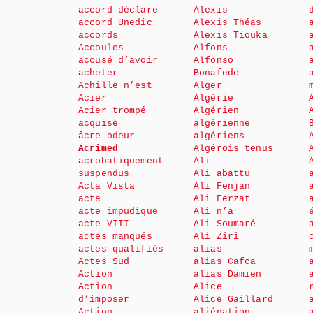
accord déclare
Alexis
accord Unedic
Alexis Théas
accords
Alexis Tiouka
Accoules
Alfons
accusé d’avoir
Alfonso
acheter
Bonafede
Achille n’est
Alger
Acier
Algérie
Acier trompé
Algérien
acquise
algérienne
âcre odeur
algériens
Acrimed
Algérois tenus
acrobatiquement
Ali
suspendus
Ali abattu
Acta Vista
Ali Fenjan
acte
Ali Ferzat
acte impudique
Ali n’a
acte VIII
Ali Soumaré
actes manqués
Ali Ziri
actes qualifiés
alias
Actes Sud
alias Cafca
Action
alias Damien
Action
Alice
d’imposer
Alice Gaillard
Action
aliénation