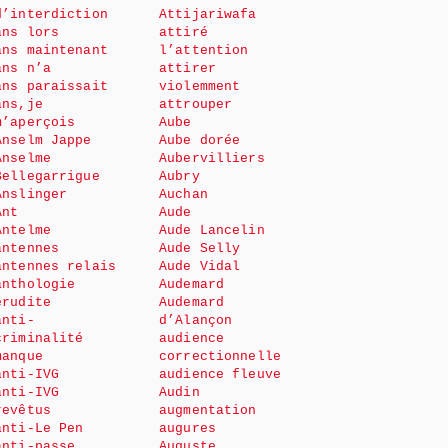
d’interdiction
Attijariwafa
ans lors
attiré
ans maintenant
l’attention
ans n’a
attirer
ans paraissait
violemment
ans,je
attrouper
m’aperçois
Aube
Anselm Jappe
Aube dorée
Anselme
Aubervilliers
Bellegarrigue
Aubry
Anslinger
Auchan
Ant
Aude
Antelme
Aude Lancelin
antennes
Aude Selly
antennes relais
Aude Vidal
anthologie
Audemard
érudite
Audemard
anti-
d’Alançon
criminalité
audience
manque
correctionnelle
anti-IVG
audience fleuve
anti-IVG
Audin
revêtus
augmentation
anti-Le Pen
augures
anti-passe
Auguste