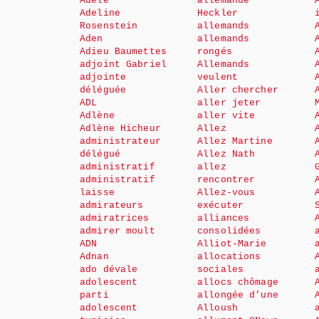
Adèle
allemande
Adeline
Heckler
Rosenstein
allemands
Aden
allemands
Adieu Baumettes
rongés
adjoint Gabriel
Allemands
adjointe
veulent
déléguée
Aller chercher
ADL
aller jeter
Adlène
aller vite
Adlène Hicheur
Allez
administrateur
Allez Martine
délégué
Allez Nath
administratif
allez
administratif
rencontrer
laisse
Allez-vous
admirateurs
exécuter
admiratrices
alliances
admirer moult
consolidées
ADN
Alliot-Marie
Adnan
allocations
ado dévale
sociales
adolescent
allocs chômage
parti
allongée d’une
adolescent
Alloush