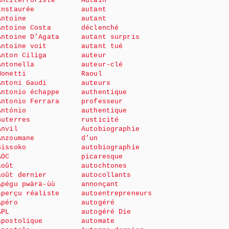
Antiterroriste
Autain
instaurée
autant
Antoine
autant
Antoine Costa
déclenché
Antoine D’Agata
autant surpris
Antoine voit
autant tué
Anton Ciliga
auteur
Antonella
auteur-clé
Monetti
Raoul
Antoni Gaudi
auteurs
Antonio échappe
authentique
Antonio Ferrara
professeur
António
authentique
Guterres
rusticité
Anvil
Autobiographie
Anzoumane
d’un
Sissoko
autobiographie
AOC
picaresque
août
autochtones
août dernier
autocollants
Apégu pwärä-ùù
annonçant
aperçu réaliste
autoentrepreneurs
Apéro
autogéré
APL
autogéré Die
apostolique
automate