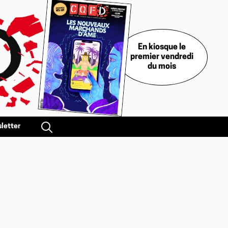
En kiosque le
premier vendredi
du mois
letter