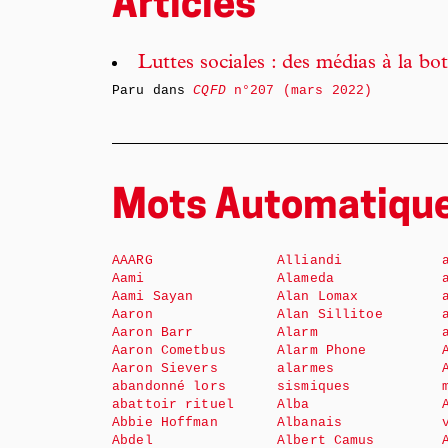
Articles
Luttes sociales : des médias à la bot
Paru dans
CQFD
n°207 (mars 2022)
Mots Automatiqu
AAARG
Alliandi
Aami
Alameda
Aami Sayan
Alan Lomax
Aaron
Alan Sillitoe
Aaron Barr
Alarm
Aaron Cometbus
Alarm Phone
Aaron Sievers
alarmes
abandonné lors
sismiques
abattoir rituel
Alba
Abbie Hoffman
Albanais
Abdel
Albert Camus