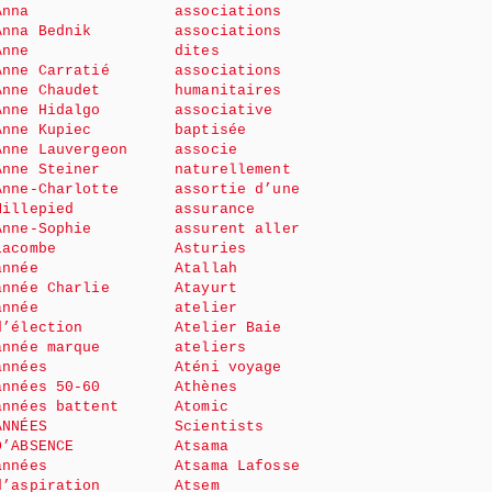
Anna
associations
Anna Bednik
associations
Anne
dites
Anne Carratié
associations
Anne Chaudet
humanitaires
Anne Hidalgo
associative
Anne Kupiec
baptisée
Anne Lauvergeon
associe
Anne Steiner
naturellement
Anne-Charlotte
assortie d’une
Millepied
assurance
Anne-Sophie
assurent aller
Lacombe
Asturies
année
Atallah
année Charlie
Atayurt
année
atelier
d’élection
Atelier Baie
année marque
ateliers
années
Aténi voyage
années 50-60
Athènes
années battent
Atomic
ANNÉES
Scientists
D’ABSENCE
Atsama
années
Atsama Lafosse
d’aspiration
Atsem