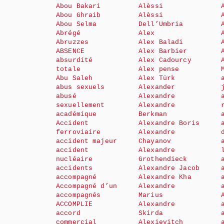
Abou Bakari
Alèssi
Abou Ghraib
Alèssi
Abou Selma
Dell’Umbria
Abrégé
Alex
Abruzzes
Alex Baladi
ABSENCE
Alex Barbier
absurdité
Alex Cadourcy
totale
Alex pense
Abu Saleh
Alex Türk
abus sexuels
Alexander
abusé
Alexandre
sexuellement
Alexandre
académique
Berkman
Accident
Alexandre Boris
ferroviaire
Alexandre
accident majeur
Chayanov
accident
Alexandre
nucléaire
Grothendieck
accidents
Alexandre Jacob
accompagné
Alexandre Kha
Accompagné d’un
Alexandre
accompagnés
Marius
ACCOMPLIE
Alexandre
accord
Skirda
commercial
Alexievitch