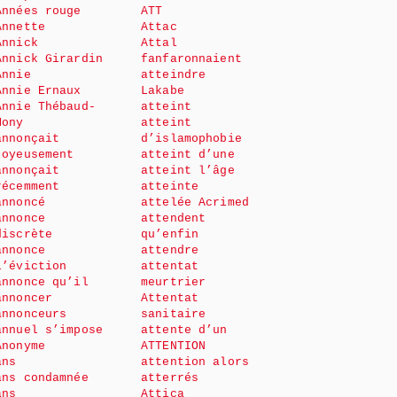
Années rouge
ATT
Annette
Attac
Annick
Attal
Annick Girardin
fanfaronnaient
Annie
atteindre
Annie Ernaux
Lakabe
Annie Thébaud-
atteint
Mony
atteint
annonçait
d’islamophobie
joyeusement
atteint d’une
annonçait
atteint l’âge
récemment
atteinte
annoncé
attelée Acrimed
annonce
attendent
discrète
qu’enfin
annonce
attendre
l’éviction
attentat
annonce qu’il
meurtrier
annoncer
Attentat
annonceurs
sanitaire
annuel s’impose
attente d’un
Anonyme
ATTENTION
ans
attention alors
ans condamnée
atterrés
ans
Attica