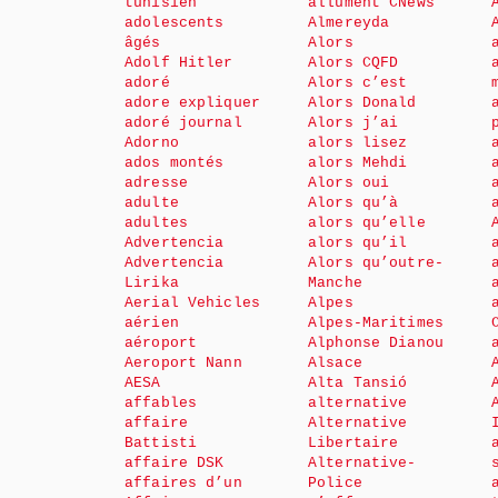
tunisien
allument CNews
adolescents
Almereyda
âgés
Alors
Adolf Hitler
Alors CQFD
adoré
Alors c’est
adore expliquer
Alors Donald
adoré journal
Alors j’ai
Adorno
alors lisez
ados montés
alors Mehdi
adresse
Alors oui
adulte
Alors qu’à
adultes
alors qu’elle
Advertencia
alors qu’il
Advertencia
Alors qu’outre-
Lirika
Manche
Aerial Vehicles
Alpes
aérien
Alpes-Maritimes
aéroport
Alphonse Dianou
Aeroport Nann
Alsace
AESA
Alta Tansió
affables
alternative
affaire
Alternative
Battisti
Libertaire
affaire DSK
Alternative-
affaires d’un
Police