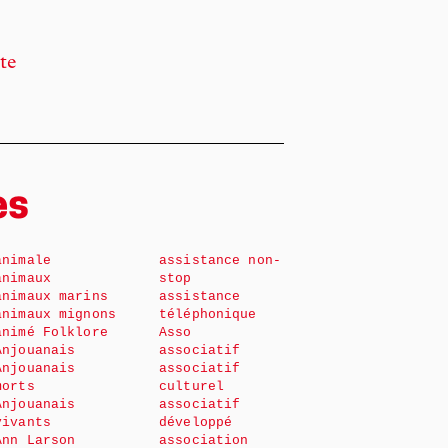
te
es
animale
assistance non-
animaux
stop
animaux marins
assistance
animaux mignons
téléphonique
animé Folklore
Asso
Anjouanais
associatif
Anjouanais
associatif
morts
culturel
Anjouanais
associatif
vivants
développé
Ann Larson
association