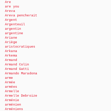
Are
are you
Areva
Areva pencherait
Argent
Argenteuil
argentin
argentine
Ariane
Ariège
aristocratiques
Arkana
Arkema
Armand
Armand Colin
Armand Gatti
Armando Maradona
arme
Armée
armées
Armelle
Armelle Debroize
Arménie
arménien
Arméniens