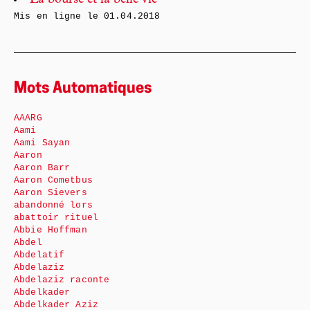
La bourse et la belle vie
Mis en ligne le
01.04.2018
Mots Automatiques
AAARG
Aami
Aami Sayan
Aaron
Aaron Barr
Aaron Cometbus
Aaron Sievers
abandonné lors
abattoir rituel
Abbie Hoffman
Abdel
Abdelatif
Abdelaziz
Abdelaziz raconte
Abdelkader
Abdelkader Aziz