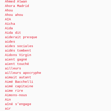
Ahmed Alwan
Ahora Madrid
Ahou
Ahou ahou
AIA
Aïcha
Aida
Aida dit
aiderait presque
aides
aides sociales
aidés tombent
Aidons Virgin
aient gagné
aient touché
ailleurs
ailleurs apocryphe
aimait autant
Aimé Bacchelli
aimé capitaine
aime rire
Aimons-nous
Ain
aîné s’engage
air