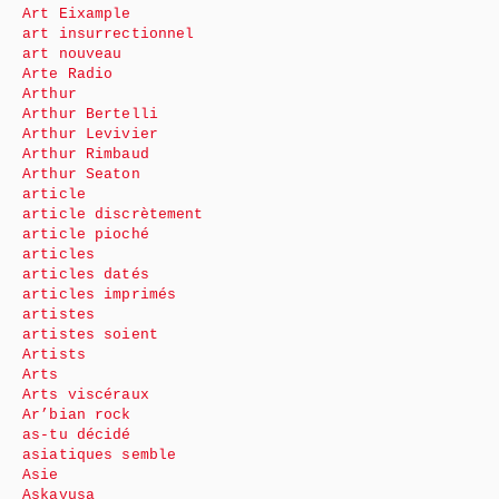
Art Eixample
art insurrectionnel
art nouveau
Arte Radio
Arthur
Arthur Bertelli
Arthur Levivier
Arthur Rimbaud
Arthur Seaton
article
article discrètement
article pioché
articles
articles datés
articles imprimés
artistes
artistes soient
Artists
Arts
Arts viscéraux
Ar’bian rock
as-tu décidé
asiatiques semble
Asie
Askavusa