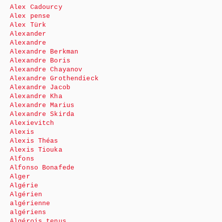
Alex Cadourcy
Alex pense
Alex Türk
Alexander
Alexandre
Alexandre Berkman
Alexandre Boris
Alexandre Chayanov
Alexandre Grothendieck
Alexandre Jacob
Alexandre Kha
Alexandre Marius
Alexandre Skirda
Alexievitch
Alexis
Alexis Théas
Alexis Tiouka
Alfons
Alfonso Bonafede
Alger
Algérie
Algérien
algérienne
algériens
Algérois tenus