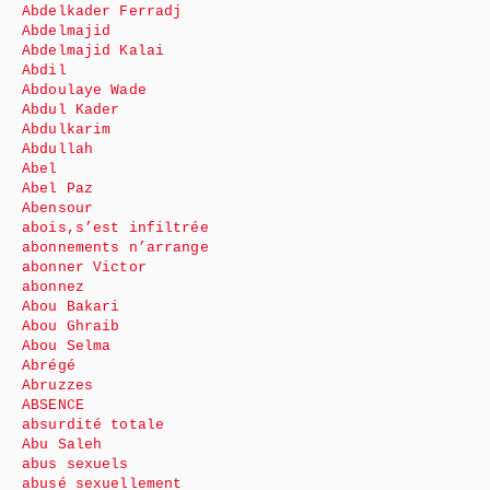
Abdelkader Ferradj
Abdelmajid
Abdelmajid Kalai
Abdil
Abdoulaye Wade
Abdul Kader
Abdulkarim
Abdullah
Abel
Abel Paz
Abensour
abois,s’est infiltrée
abonnements n’arrange
abonner Victor
abonnez
Abou Bakari
Abou Ghraib
Abou Selma
Abrégé
Abruzzes
ABSENCE
absurdité totale
Abu Saleh
abus sexuels
abusé sexuellement