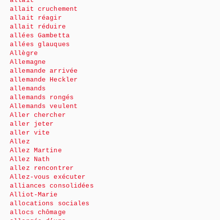
allait
allait cruchement
allait réagir
allait réduire
allées Gambetta
allées glauques
Allègre
Allemagne
allemande arrivée
allemande Heckler
allemands
allemands rongés
Allemands veulent
Aller chercher
aller jeter
aller vite
Allez
Allez Martine
Allez Nath
allez rencontrer
Allez-vous exécuter
alliances consolidées
Alliot-Marie
allocations sociales
allocs chômage