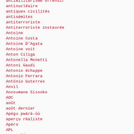
antimilitarisme offensif
antinucléaire
antiques civilités
antisémites
antiterroriste
Antiterroriste instaurée
Antoine
Antoine Costa
Antoine D’Agata
Antoine voit
Anton Ciliga
Antonella Monetti
Antoni Gaudi
Antonio échappe
Antonio Ferrara
António Guterres
Anvil
Anzoumane Sissoko
AOC
août
août dernier
Apégu pwärä-ùù
aperçu réaliste
Apéro
APL