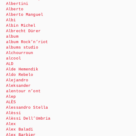
Albertini
Alberto
Alberto Manguel
Albi
Albin Michel
Albrecht Dürer
album
album Rock’n’riot
albums studio
Alchourroun
alcool
ALD
Alde Hemendik
Aldo Rebelo
Alejandro
Aleksander
alentour n’ont
Alep
ALÈS
Alessandro Stella
Alèssi
Alèssi Dell’Umbria
Alex
Alex Baladi
Alex Barbier