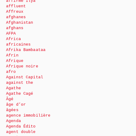
affirme Ilya
affluent
Affreux
afghanes
Afghanistan
afghans
AFPA
Africa
africaines
Afrika Bambaataa
Afrin
Afrique
Afrique noire
afro
Against Capital
against the
Agathe
Agathe Cagé
Âgé
âge d’or
âgées
agence immobilière
Agenda
Agenda Édito
agent double