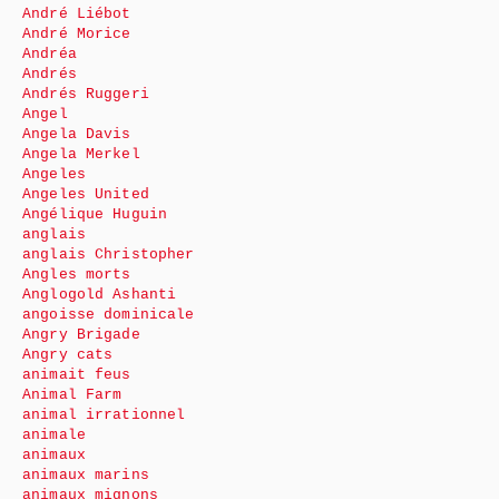
André Liébot
André Morice
Andréa
Andrés
Andrés Ruggeri
Angel
Angela Davis
Angela Merkel
Angeles
Angeles United
Angélique Huguin
anglais
anglais Christopher
Angles morts
Anglogold Ashanti
angoisse dominicale
Angry Brigade
Angry cats
animait feus
Animal Farm
animal irrationnel
animale
animaux
animaux marins
animaux mignons