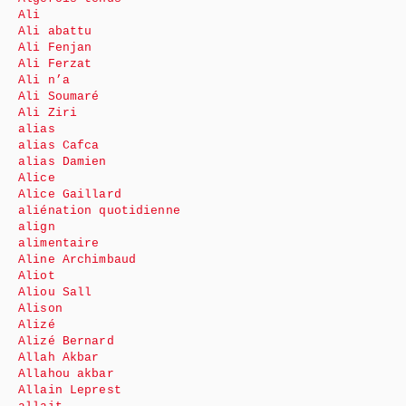
Ali
Ali abattu
Ali Fenjan
Ali Ferzat
Ali n’a
Ali Soumaré
Ali Ziri
alias
alias Cafca
alias Damien
Alice
Alice Gaillard
aliénation quotidienne
align
alimentaire
Aline Archimbaud
Aliot
Aliou Sall
Alison
Alizé
Alizé Bernard
Allah Akbar
Allahou akbar
Allain Leprest