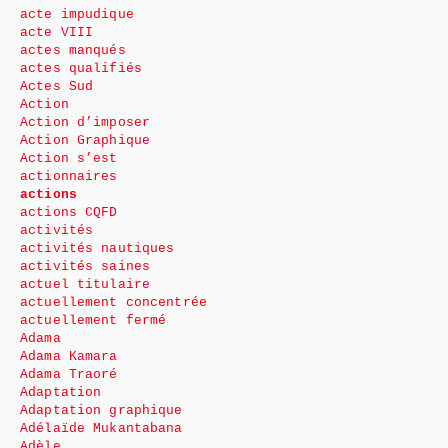
acte impudique
acte VIII
actes manqués
actes qualifiés
Actes Sud
Action
Action d’imposer
Action Graphique
Action s’est
actionnaires
actions
actions CQFD
activités
activités nautiques
activités saines
actuel titulaire
actuellement concentrée
actuellement fermé
Adama
Adama Kamara
Adama Traoré
Adaptation
Adaptation graphique
Adélaïde Mukantabana
Adèle