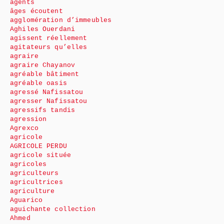
agents
âges écoutent
agglomération d’immeubles
Aghiles Ouerdani
agissent réellement
agitateurs qu’elles
agraire
agraire Chayanov
agréable bâtiment
agréable oasis
agressé Nafissatou
agresser Nafissatou
agressifs tandis
agression
Agrexco
agricole
AGRICOLE PERDU
agricole située
agricoles
agriculteurs
agricultrices
agriculture
Aguarico
aguichante collection
Ahmed