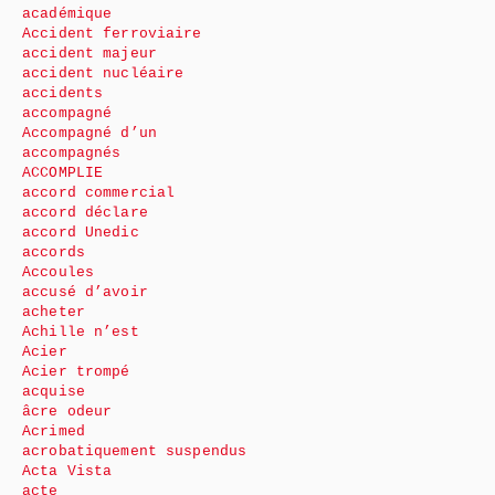
académique
Accident ferroviaire
accident majeur
accident nucléaire
accidents
accompagné
Accompagné d’un
accompagnés
ACCOMPLIE
accord commercial
accord déclare
accord Unedic
accords
Accoules
accusé d’avoir
acheter
Achille n’est
Acier
Acier trompé
acquise
âcre odeur
Acrimed
acrobatiquement suspendus
Acta Vista
acte