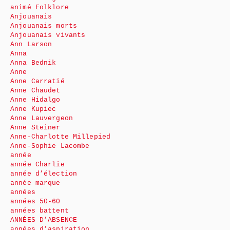
animé Folklore
Anjouanais
Anjouanais morts
Anjouanais vivants
Ann Larson
Anna
Anna Bednik
Anne
Anne Carratié
Anne Chaudet
Anne Hidalgo
Anne Kupiec
Anne Lauvergeon
Anne Steiner
Anne-Charlotte Millepied
Anne-Sophie Lacombe
année
année Charlie
année d’élection
année marque
années
années 50-60
années battent
ANNÉES D’ABSENCE
années d’aspiration