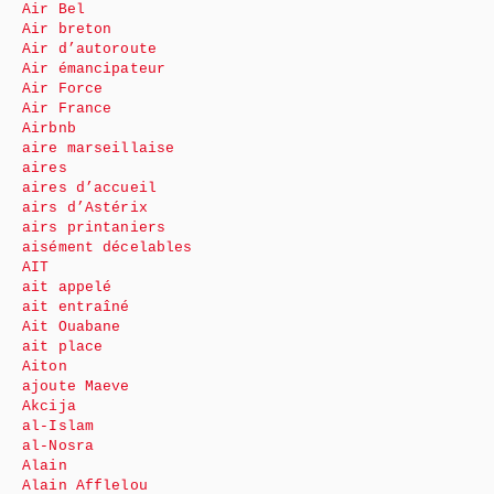
Air Bel
Air breton
Air d’autoroute
Air émancipateur
Air Force
Air France
Airbnb
aire marseillaise
aires
aires d’accueil
airs d’Astérix
airs printaniers
aisément décelables
AIT
ait appelé
ait entraîné
Ait Ouabane
ait place
Aiton
ajoute Maeve
Akcija
al-Islam
al-Nosra
Alain
Alain Afflelou