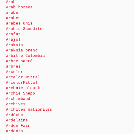
Arab
Arab horses
arabe
arabes
arabes unis
Arabie Saoudite
Arafat
Arajol
Araksia
Araksia prend
arbitre Colombia
arbre sacré
arbres
Arcelor
Arcelor Mittal
ArcelorMittal
archaïc plounk
Archie Shepp
Archimbaud
Archives
Archives nationales
Ardèche
Ardelaine
Arden Fair
ardents