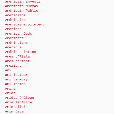
américain investi
américain Murray
américain Public
américaine
Américains
Américains pilotent
American
American Gods
Americans
Amérindiens
Amérique
Amérique latine
Âmes d’Atala
âmes sortent
Ameziane
ami
ami lecteur
ami Sarkozy
ami Thomas
Ami.e
Amidou
Amidou Château
Amie lectrice
Amin Allal
Amin Dada