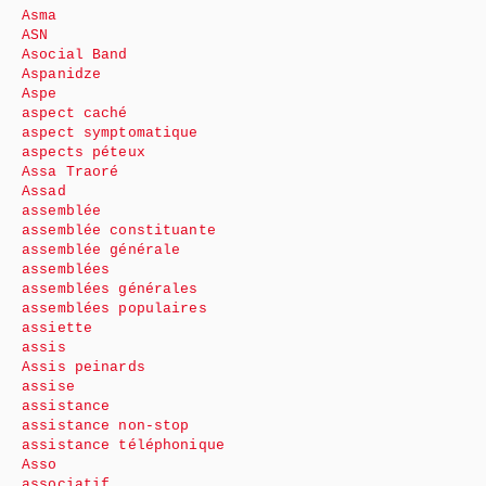
Asma
ASN
Asocial Band
Aspanidze
Aspe
aspect caché
aspect symptomatique
aspects péteux
Assa Traoré
Assad
assemblée
assemblée constituante
assemblée générale
assemblées
assemblées générales
assemblées populaires
assiette
assis
Assis peinards
assise
assistance
assistance non-stop
assistance téléphonique
Asso
associatif