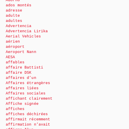
Adorno
ados montés
adresse
adulte
adultes
Advertencia
Advertencia Lirika
Aerial Vehicles
aérien
aéroport
Aeroport Nann
AESA
affables
affaire Battisti
affaire DSK
affaires d’un
Affaires étrangères
affaires liées
Affaires sociales
affichant clairement
Affiche signée
affiches
affiches déchirées
affirmait récemment
affirmation n’avait