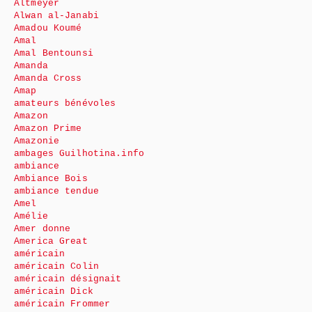
Altmeyer
Alwan al-Janabi
Amadou Koumé
Amal
Amal Bentounsi
Amanda
Amanda Cross
Amap
amateurs bénévoles
Amazon
Amazon Prime
Amazonie
ambages Guilhotina.info
ambiance
Ambiance Bois
ambiance tendue
Amel
Amélie
Amer donne
America Great
américain
américain Colin
américain désignait
américain Dick
américain Frommer