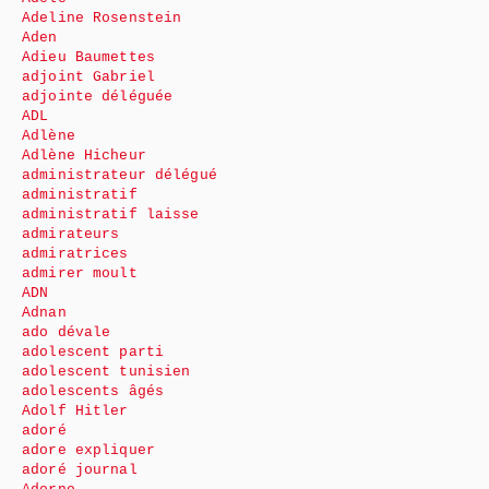
Adeline Rosenstein
Aden
Adieu Baumettes
adjoint Gabriel
adjointe déléguée
ADL
Adlène
Adlène Hicheur
administrateur délégué
administratif
administratif laisse
admirateurs
admiratrices
admirer moult
ADN
Adnan
ado dévale
adolescent parti
adolescent tunisien
adolescents âgés
Adolf Hitler
adoré
adore expliquer
adoré journal