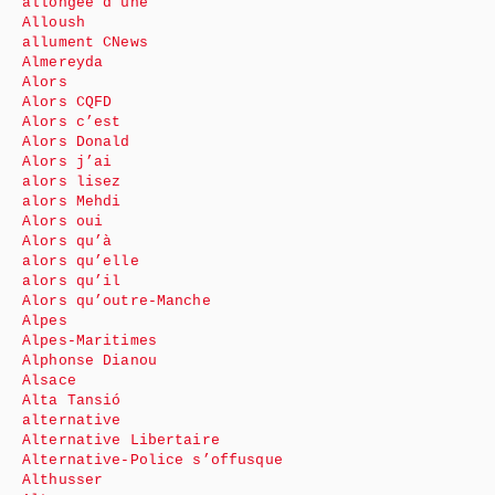
allongée d’une
Alloush
allument CNews
Almereyda
Alors
Alors CQFD
Alors c’est
Alors Donald
Alors j’ai
alors lisez
alors Mehdi
Alors oui
Alors qu’à
alors qu’elle
alors qu’il
Alors qu’outre-Manche
Alpes
Alpes-Maritimes
Alphonse Dianou
Alsace
Alta Tansió
alternative
Alternative Libertaire
Alternative-Police s’offusque
Althusser