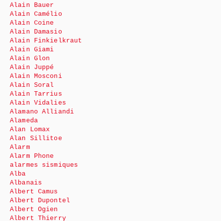
Alain Bauer
Alain Camélio
Alain Coine
Alain Damasio
Alain Finkielkraut
Alain Giami
Alain Glon
Alain Juppé
Alain Mosconi
Alain Soral
Alain Tarrius
Alain Vidalies
Alamano Alliandi
Alameda
Alan Lomax
Alan Sillitoe
Alarm
Alarm Phone
alarmes sismiques
Alba
Albanais
Albert Camus
Albert Dupontel
Albert Ogien
Albert Thierry