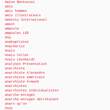
Amine Bentounsi
amis
amis hommes
amis illustrateurs
Amnesty International
amont
ampoule
ampoules LED
Ana
anabaptistes
Anacharsis
Anaïs
Anaïs Collet
Anaïs Léonhardt
analyses Présentation
anarchiste
anarchiste Alexandre
anarchiste américain
anarchiste Armand
anarchistes
anarchistes individualistes
anarcho-enragés
anarcho-enragés décrétaient
anars qu’on
Anas