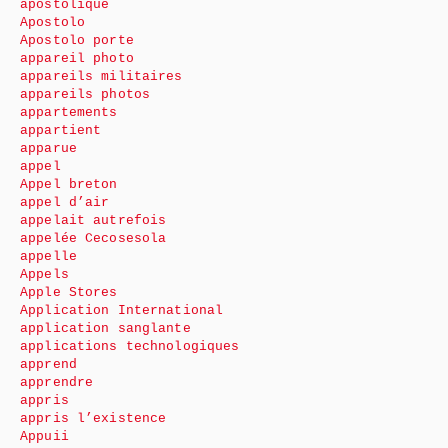
apostolique
Apostolo
Apostolo porte
appareil photo
appareils militaires
appareils photos
appartements
appartient
apparue
appel
Appel breton
appel d’air
appelait autrefois
appelée Cecosesola
appelle
Appels
Apple Stores
Application International
application sanglante
applications technologiques
apprend
apprendre
appris
appris l’existence
Appuii