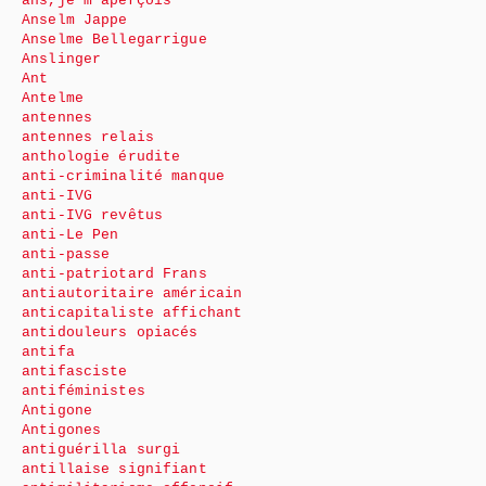
ans,je m’aperçois
Anselm Jappe
Anselme Bellegarrigue
Anslinger
Ant
Antelme
antennes
antennes relais
anthologie érudite
anti-criminalité manque
anti-IVG
anti-IVG revêtus
anti-Le Pen
anti-passe
anti-patriotard Frans
antiautoritaire américain
anticapitaliste affichant
antidouleurs opiacés
antifa
antifasciste
antiféministes
Antigone
Antigones
antiguérilla surgi
antillaise signifiant