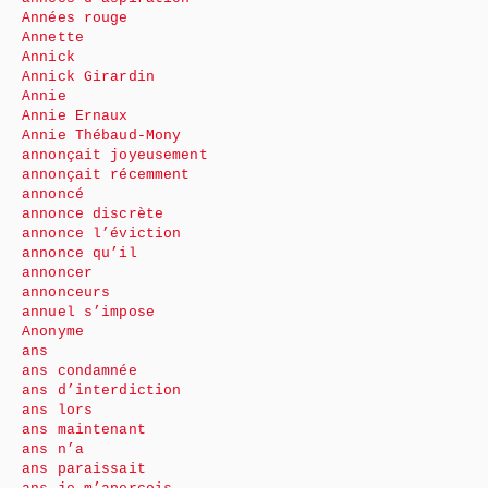
Années rouge
Annette
Annick
Annick Girardin
Annie
Annie Ernaux
Annie Thébaud-Mony
annonçait joyeusement
annonçait récemment
annoncé
annonce discrète
annonce l’éviction
annonce qu’il
annoncer
annonceurs
annuel s’impose
Anonyme
ans
ans condamnée
ans d’interdiction
ans lors
ans maintenant
ans n’a
ans paraissait