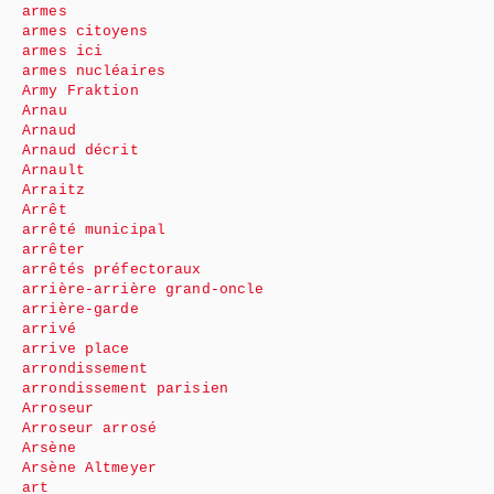
armes
armes citoyens
armes ici
armes nucléaires
Army Fraktion
Arnau
Arnaud
Arnaud décrit
Arnault
Arraitz
Arrêt
arrêté municipal
arrêter
arrêtés préfectoraux
arrière-arrière grand-oncle
arrière-garde
arrivé
arrive place
arrondissement
arrondissement parisien
Arroseur
Arroseur arrosé
Arsène
Arsène Altmeyer
art