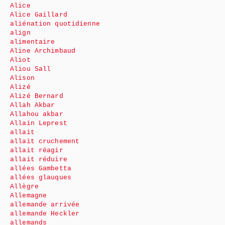
Alice
Alice Gaillard
aliénation quotidienne
align
alimentaire
Aline Archimbaud
Aliot
Aliou Sall
Alison
Alizé
Alizé Bernard
Allah Akbar
Allahou akbar
Allain Leprest
allait
allait cruchement
allait réagir
allait réduire
allées Gambetta
allées glauques
Allègre
Allemagne
allemande arrivée
allemande Heckler
allemands