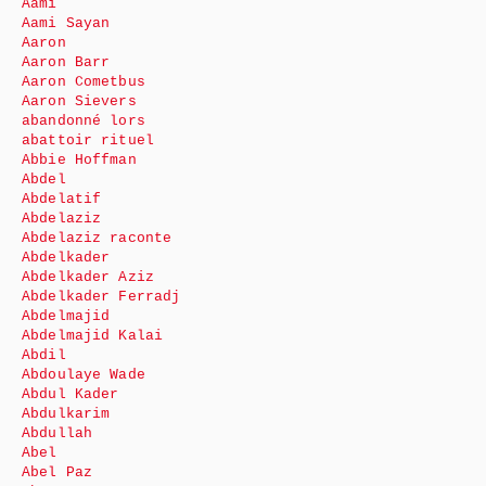
Aami
Aami Sayan
Aaron
Aaron Barr
Aaron Cometbus
Aaron Sievers
abandonné lors
abattoir rituel
Abbie Hoffman
Abdel
Abdelatif
Abdelaziz
Abdelaziz raconte
Abdelkader
Abdelkader Aziz
Abdelkader Ferradj
Abdelmajid
Abdelmajid Kalai
Abdil
Abdoulaye Wade
Abdul Kader
Abdulkarim
Abdullah
Abel
Abel Paz