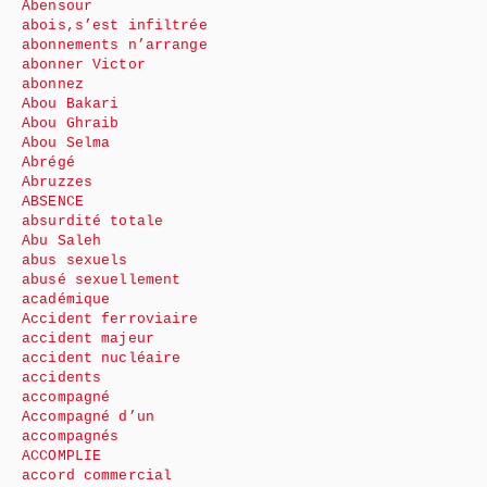
Abensour
abois,s’est infiltrée
abonnements n’arrange
abonner Victor
abonnez
Abou Bakari
Abou Ghraib
Abou Selma
Abrégé
Abruzzes
ABSENCE
absurdité totale
Abu Saleh
abus sexuels
abusé sexuellement
académique
Accident ferroviaire
accident majeur
accident nucléaire
accidents
accompagné
Accompagné d’un
accompagnés
ACCOMPLIE
accord commercial