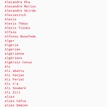
Alexandre Kha
Alexandre Marius
Alexandre Skirda
Alexievitch
Alexis
Alexis Théas
Alexis Tiouka
Alfons
Alfonso Bonafede
Alger
Algérie
Algérien
algérienne
algériens
Algérois tenus
Ali
Ali abattu
Ali Fenjan
Ali Ferzat
Ali n’a
Ali Soumaré
Ali Ziri
alias
alias Cafca
alias Damien