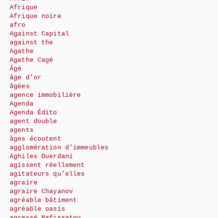
Afrique
Afrique noire
afro
Against Capital
against the
Agathe
Agathe Cagé
Âgé
âge d’or
âgées
agence immobilière
Agenda
Agenda Édito
agent double
agents
âges écoutent
agglomération d’immeubles
Aghiles Ouerdani
agissent réellement
agitateurs qu’elles
agraire
agraire Chayanov
agréable bâtiment
agréable oasis
agressé Nafissatou