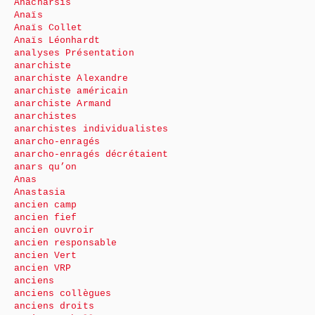
Anacharsis
Anaïs
Anaïs Collet
Anaïs Léonhardt
analyses Présentation
anarchiste
anarchiste Alexandre
anarchiste américain
anarchiste Armand
anarchistes
anarchistes individualistes
anarcho-enragés
anarcho-enragés décrétaient
anars qu’on
Anas
Anastasia
ancien camp
ancien fief
ancien ouvroir
ancien responsable
ancien Vert
ancien VRP
anciens
anciens collègues
anciens droits