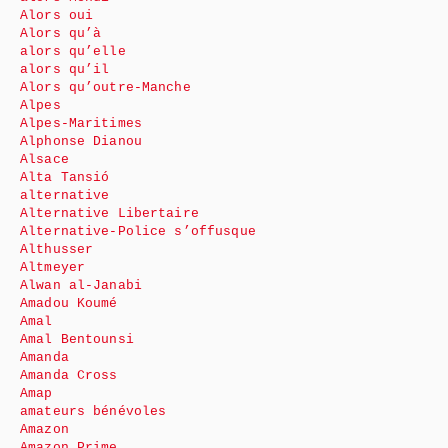
Alors oui
Alors qu’à
alors qu’elle
alors qu’il
Alors qu’outre-Manche
Alpes
Alpes-Maritimes
Alphonse Dianou
Alsace
Alta Tansió
alternative
Alternative Libertaire
Alternative-Police s’offusque
Althusser
Altmeyer
Alwan al-Janabi
Amadou Koumé
Amal
Amal Bentounsi
Amanda
Amanda Cross
Amap
amateurs bénévoles
Amazon
Amazon Prime