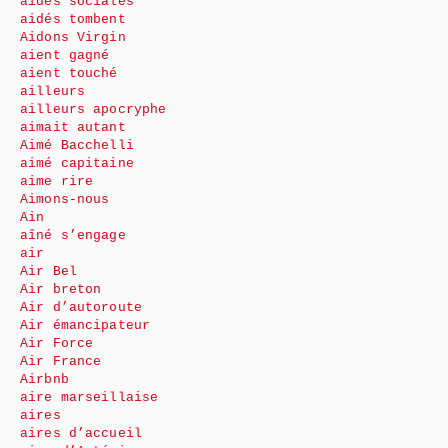
aides sociales
aidés tombent
Aidons Virgin
aient gagné
aient touché
ailleurs
ailleurs apocryphe
aimait autant
Aimé Bacchelli
aimé capitaine
aime rire
Aimons-nous
Ain
aîné s’engage
air
Air Bel
Air breton
Air d’autoroute
Air émancipateur
Air Force
Air France
Airbnb
aire marseillaise
aires
aires d’accueil