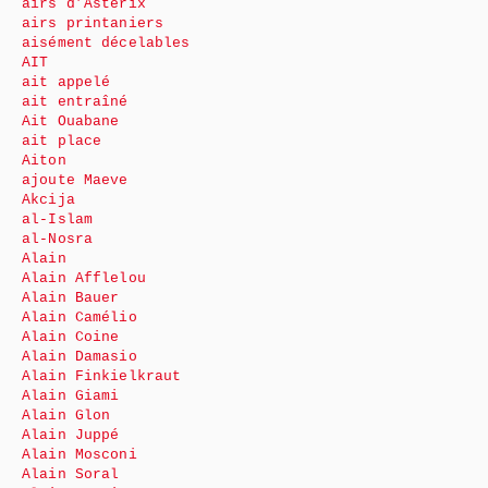
airs d’Astérix
airs printaniers
aisément décelables
AIT
ait appelé
ait entraîné
Ait Ouabane
ait place
Aiton
ajoute Maeve
Akcija
al-Islam
al-Nosra
Alain
Alain Afflelou
Alain Bauer
Alain Camélio
Alain Coine
Alain Damasio
Alain Finkielkraut
Alain Giami
Alain Glon
Alain Juppé
Alain Mosconi
Alain Soral