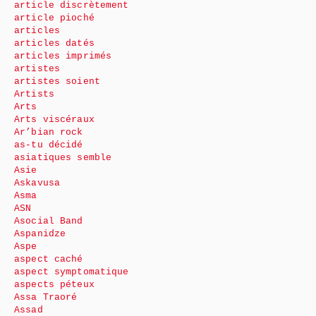
article discrètement
article pioché
articles
articles datés
articles imprimés
artistes
artistes soient
Artists
Arts
Arts viscéraux
Ar’bian rock
as-tu décidé
asiatiques semble
Asie
Askavusa
Asma
ASN
Asocial Band
Aspanidze
Aspe
aspect caché
aspect symptomatique
aspects péteux
Assa Traoré
Assad