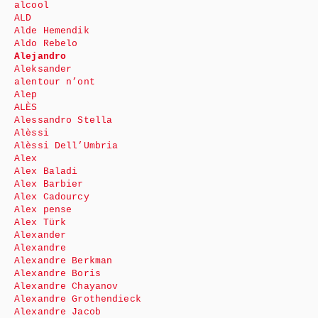
alcool
ALD
Alde Hemendik
Aldo Rebelo
Alejandro
Aleksander
alentour n’ont
Alep
ALÈS
Alessandro Stella
Alèssi
Alèssi Dell’Umbria
Alex
Alex Baladi
Alex Barbier
Alex Cadourcy
Alex pense
Alex Türk
Alexander
Alexandre
Alexandre Berkman
Alexandre Boris
Alexandre Chayanov
Alexandre Grothendieck
Alexandre Jacob