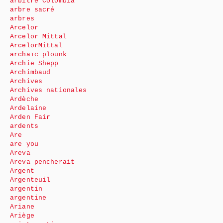
arbitre Colombia
arbre sacré
arbres
Arcelor
Arcelor Mittal
ArcelorMittal
archaïc plounk
Archie Shepp
Archimbaud
Archives
Archives nationales
Ardèche
Ardelaine
Arden Fair
ardents
Are
are you
Areva
Areva pencherait
Argent
Argenteuil
argentin
argentine
Ariane
Ariège