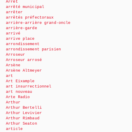
Arrêt
arrêté municipal
arrêter
arrêtés préfectoraux
arrière-arrière grand-oncle
arrière-garde
arrivé
arrive place
arrondissement
arrondissement parisien
Arroseur
Arroseur arrosé
Arsène
Arsène Altmeyer
art
Art Eixample
art insurrectionnel
art nouveau
Arte Radio
Arthur
Arthur Bertelli
Arthur Levivier
Arthur Rimbaud
Arthur Seaton
article