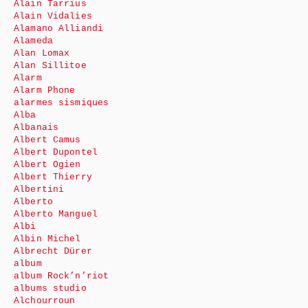
Alain Tarrius
Alain Vidalies
Alamano Alliandi
Alameda
Alan Lomax
Alan Sillitoe
Alarm
Alarm Phone
alarmes sismiques
Alba
Albanais
Albert Camus
Albert Dupontel
Albert Ogien
Albert Thierry
Albertini
Alberto
Alberto Manguel
Albi
Albin Michel
Albrecht Dürer
album
album Rock’n’riot
albums studio
Alchourroun