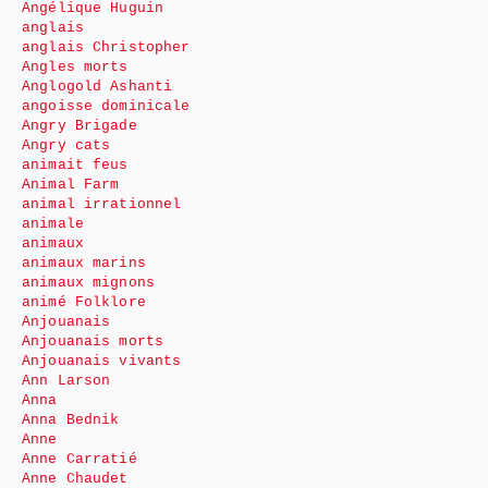
Angélique Huguin
anglais
anglais Christopher
Angles morts
Anglogold Ashanti
angoisse dominicale
Angry Brigade
Angry cats
animait feus
Animal Farm
animal irrationnel
animale
animaux
animaux marins
animaux mignons
animé Folklore
Anjouanais
Anjouanais morts
Anjouanais vivants
Ann Larson
Anna
Anna Bednik
Anne
Anne Carratié
Anne Chaudet