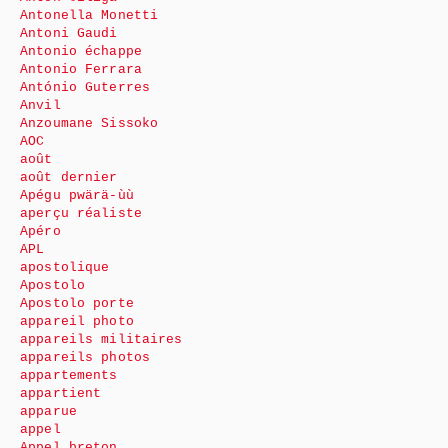
Antonella Monetti
Antoni Gaudi
Antonio échappe
Antonio Ferrara
António Guterres
Anvil
Anzoumane Sissoko
AOC
août
août dernier
Apégu pwärä-ùù
aperçu réaliste
Apéro
APL
apostolique
Apostolo
Apostolo porte
appareil photo
appareils militaires
appareils photos
appartements
appartient
apparue
appel
Appel breton