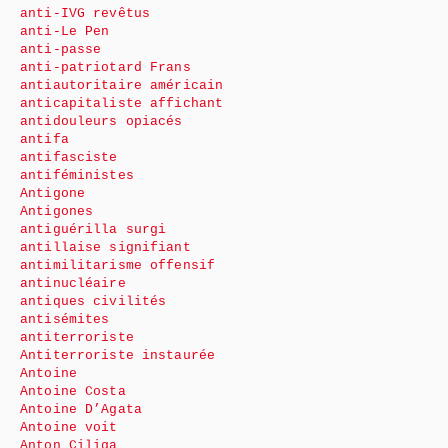
anti-IVG revêtus
anti-Le Pen
anti-passe
anti-patriotard Frans
antiautoritaire américain
anticapitaliste affichant
antidouleurs opiacés
antifa
antifasciste
antiféministes
Antigone
Antigones
antiguérilla surgi
antillaise signifiant
antimilitarisme offensif
antinucléaire
antiques civilités
antisémites
antiterroriste
Antiterroriste instaurée
Antoine
Antoine Costa
Antoine D’Agata
Antoine voit
Anton Ciliga