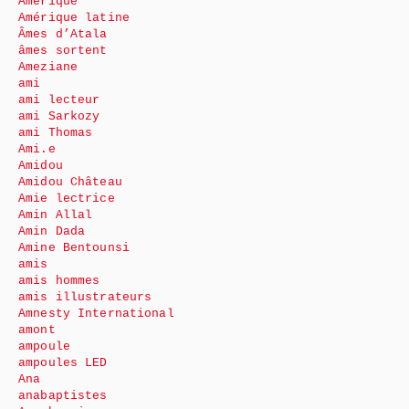
Amérique
Amérique latine
Âmes d’Atala
âmes sortent
Ameziane
ami
ami lecteur
ami Sarkozy
ami Thomas
Ami.e
Amidou
Amidou Château
Amie lectrice
Amin Allal
Amin Dada
Amine Bentounsi
amis
amis hommes
amis illustrateurs
Amnesty International
amont
ampoule
ampoules LED
Ana
anabaptistes