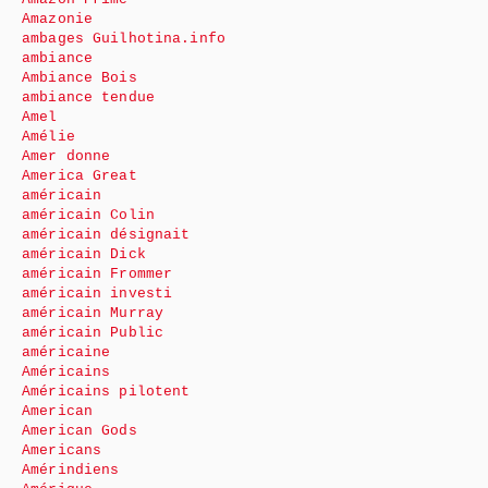
Amazonie
ambages Guilhotina.info
ambiance
Ambiance Bois
ambiance tendue
Amel
Amélie
Amer donne
America Great
américain
américain Colin
américain désignait
américain Dick
américain Frommer
américain investi
américain Murray
américain Public
américaine
Américains
Américains pilotent
American
American Gods
Americans
Amérindiens