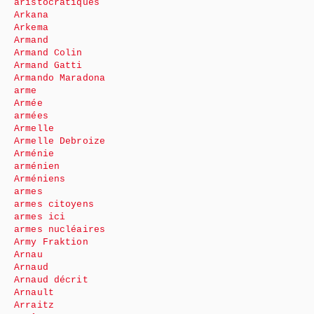
aristocratiques
Arkana
Arkema
Armand
Armand Colin
Armand Gatti
Armando Maradona
arme
Armée
armées
Armelle
Armelle Debroize
Arménie
arménien
Arméniens
armes
armes citoyens
armes ici
armes nucléaires
Army Fraktion
Arnau
Arnaud
Arnaud décrit
Arnault
Arraitz