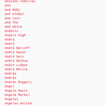
anciens rebelles
and
and Baby
and Global
and Last
and The
and white
Andéols
Anders Fogh
Andra
André
André Bercoff
André Danet
André Gorz
André Héléna
André Liébot
André Morice
Andréa
Andrés
Andrés Ruggeri
Angel
Angela Davis
Angela Merkel
Angeles
Angeles United