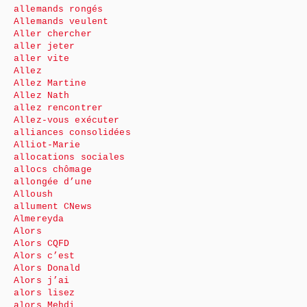
allemands rongés
Allemands veulent
Aller chercher
aller jeter
aller vite
Allez
Allez Martine
Allez Nath
allez rencontrer
Allez-vous exécuter
alliances consolidées
Alliot-Marie
allocations sociales
allocs chômage
allongée d’une
Alloush
allument CNews
Almereyda
Alors
Alors CQFD
Alors c’est
Alors Donald
Alors j’ai
alors lisez
alors Mehdi