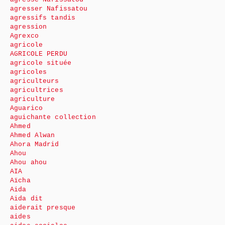
agresser Nafissatou
agressifs tandis
agression
Agrexco
agricole
AGRICOLE PERDU
agricole située
agricoles
agriculteurs
agricultrices
agriculture
Aguarico
aguichante collection
Ahmed
Ahmed Alwan
Ahora Madrid
Ahou
Ahou ahou
AIA
Aïcha
Aida
Aida dit
aiderait presque
aides