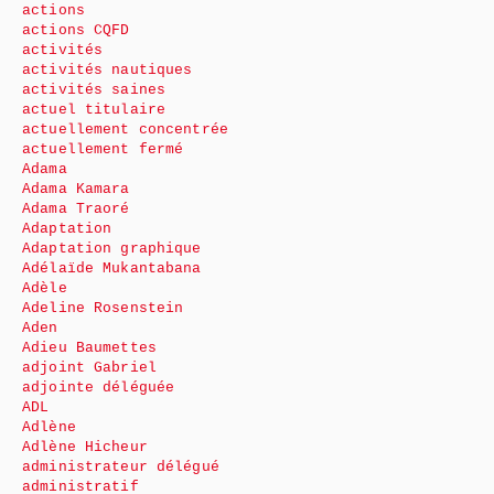
actions
actions CQFD
activités
activités nautiques
activités saines
actuel titulaire
actuellement concentrée
actuellement fermé
Adama
Adama Kamara
Adama Traoré
Adaptation
Adaptation graphique
Adélaïde Mukantabana
Adèle
Adeline Rosenstein
Aden
Adieu Baumettes
adjoint Gabriel
adjointe déléguée
ADL
Adlène
Adlène Hicheur
administrateur délégué
administratif