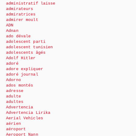
administratif laisse
admirateurs
admiratrices
admirer moult
ADN
Adnan
ado dévale
adolescent parti
adolescent tunisien
adolescents âgés
Adolf Hitler
adoré
adore expliquer
adoré journal
Adorno
ados montés
adresse
adulte
adultes
Advertencia
Advertencia Lirika
Aerial Vehicles
aérien
aéroport
Aeroport Nann