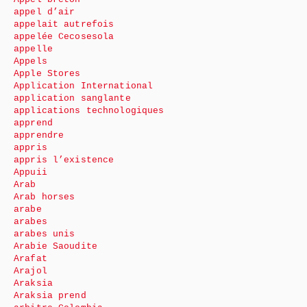
appel d’air
appelait autrefois
appelée Cecosesola
appelle
Appels
Apple Stores
Application International
application sanglante
applications technologiques
apprend
apprendre
appris
appris l’existence
Appuii
Arab
Arab horses
arabe
arabes
arabes unis
Arabie Saoudite
Arafat
Arajol
Araksia
Araksia prend