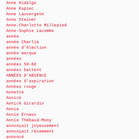
Anne Hidalgo
Anne Kupiec
Anne Lauvergeon
Anne Steiner
Anne-Charlotte Millepied
Anne-Sophie Lacombe
année
année Charlie
année d’élection
année marque
années
années 50-60
années battent
ANNÉES D’ABSENCE
années d’aspiration
Années rouge
Annette
Annick
Annick Girardin
Annie
Annie Ernaux
Annie Thébaud-Mony
annonçait joyeusement
annonçait récemment
annoncé