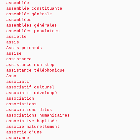
assemblée
assemblée constituante
assemblée générale
assemblées
assemblées générales
assemblées populaires
assiette
assis
Assis peinards
assise
assistance
assistance non-stop
assistance téléphonique
Asso
associatif
associatif culturel
associatif développé
association
associations
associations dites
associations humanitaires
associative baptisée
associe naturellement
assortie d’une
assurance