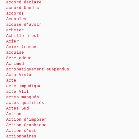
accord déclare
accord Unedic
accords
Accoules
accusé d’avoir
acheter
Achille n’est
Acier
Acier trompé
acquise
âcre odeur
Acrimed
acrobatiquement suspendus
Acta Vista
acte
acte impudique
acte VIII
actes manqués
actes qualifiés
Actes Sud
Action
Action d’imposer
Action Graphique
Action s’est
actionnaires