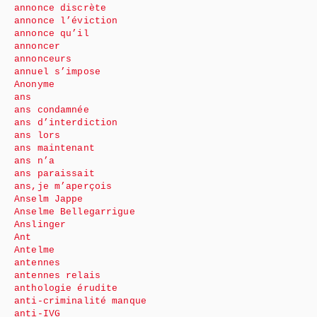
annonce discrète
annonce l’éviction
annonce qu’il
annoncer
annonceurs
annuel s’impose
Anonyme
ans
ans condamnée
ans d’interdiction
ans lors
ans maintenant
ans n’a
ans paraissait
ans,je m’aperçois
Anselm Jappe
Anselme Bellegarrigue
Anslinger
Ant
Antelme
antennes
antennes relais
anthologie érudite
anti-criminalité manque
anti-IVG