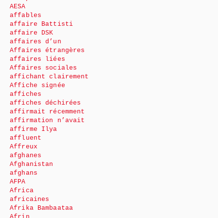
AESA
affables
affaire Battisti
affaire DSK
affaires d’un
Affaires étrangères
affaires liées
Affaires sociales
affichant clairement
Affiche signée
affiches
affiches déchirées
affirmait récemment
affirmation n’avait
affirme Ilya
affluent
Affreux
afghanes
Afghanistan
afghans
AFPA
Africa
africaines
Afrika Bambaataa
Afrin