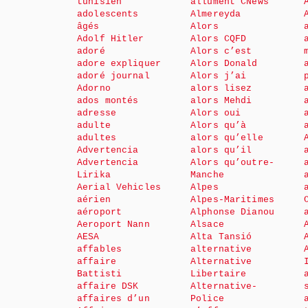
tunisien
allument CNews
adolescents
Almereyda
âgés
Alors
Adolf Hitler
Alors CQFD
adoré
Alors c’est
adore expliquer
Alors Donald
adoré journal
Alors j’ai
Adorno
alors lisez
ados montés
alors Mehdi
adresse
Alors oui
adulte
Alors qu’à
adultes
alors qu’elle
Advertencia
alors qu’il
Advertencia
Alors qu’outre-
Lirika
Manche
Aerial Vehicles
Alpes
aérien
Alpes-Maritimes
aéroport
Alphonse Dianou
Aeroport Nann
Alsace
AESA
Alta Tansió
affables
alternative
affaire
Alternative
Battisti
Libertaire
affaire DSK
Alternative-
affaires d’un
Police