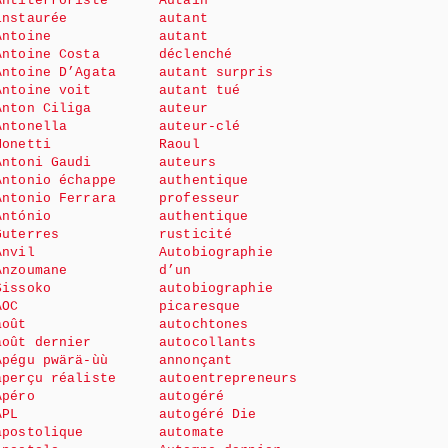
Antiterroriste
Autain
instaurée
autant
Antoine
autant
Antoine Costa
déclenché
Antoine D’Agata
autant surpris
Antoine voit
autant tué
Anton Ciliga
auteur
Antonella
auteur-clé
Monetti
Raoul
Antoni Gaudi
auteurs
Antonio échappe
authentique
Antonio Ferrara
professeur
António
authentique
Guterres
rusticité
Anvil
Autobiographie
Anzoumane
d’un
Sissoko
autobiographie
AOC
picaresque
août
autochtones
août dernier
autocollants
Apégu pwärä-ùù
annonçant
aperçu réaliste
autoentrepreneurs
Apéro
autogéré
APL
autogéré Die
apostolique
automate