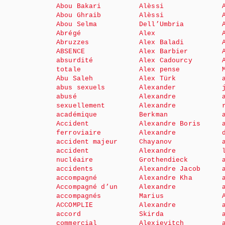
Abou Bakari
Alèssi
Abou Ghraib
Alèssi
Abou Selma
Dell’Umbria
Abrégé
Alex
Abruzzes
Alex Baladi
ABSENCE
Alex Barbier
absurdité
Alex Cadourcy
totale
Alex pense
Abu Saleh
Alex Türk
abus sexuels
Alexander
abusé
Alexandre
sexuellement
Alexandre
académique
Berkman
Accident
Alexandre Boris
ferroviaire
Alexandre
accident majeur
Chayanov
accident
Alexandre
nucléaire
Grothendieck
accidents
Alexandre Jacob
accompagné
Alexandre Kha
Accompagné d’un
Alexandre
accompagnés
Marius
ACCOMPLIE
Alexandre
accord
Skirda
commercial
Alexievitch