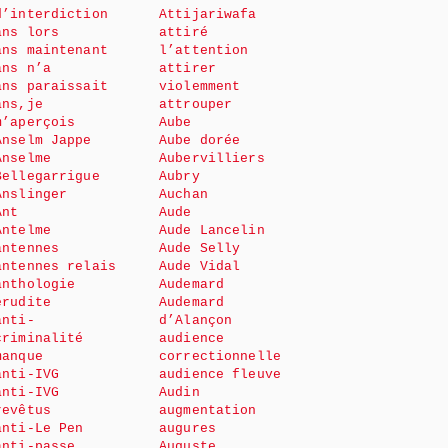
d’interdiction
Attijariwafa
ans lors
attiré
ans maintenant
l’attention
ans n’a
attirer
ans paraissait
violemment
ans,je
attrouper
m’aperçois
Aube
Anselm Jappe
Aube dorée
Anselme
Aubervilliers
Bellegarrigue
Aubry
Anslinger
Auchan
Ant
Aude
Antelme
Aude Lancelin
antennes
Aude Selly
antennes relais
Aude Vidal
anthologie
Audemard
érudite
Audemard
anti-
d’Alançon
criminalité
audience
manque
correctionnelle
anti-IVG
audience fleuve
anti-IVG
Audin
revêtus
augmentation
anti-Le Pen
augures
anti-passe
Auguste