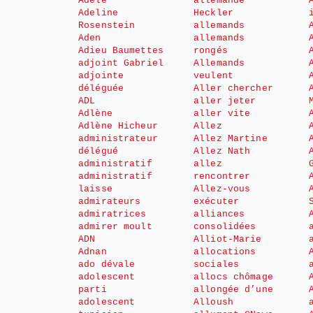
Adèle
allemande
Adeline
Heckler
Rosenstein
allemands
Aden
allemands
Adieu Baumettes
rongés
adjoint Gabriel
Allemands
adjointe
veulent
déléguée
Aller chercher
ADL
aller jeter
Adlène
aller vite
Adlène Hicheur
Allez
administrateur
Allez Martine
délégué
Allez Nath
administratif
allez
administratif
rencontrer
laisse
Allez-vous
admirateurs
exécuter
admiratrices
alliances
admirer moult
consolidées
ADN
Alliot-Marie
Adnan
allocations
ado dévale
sociales
adolescent
allocs chômage
parti
allongée d’une
adolescent
Alloush