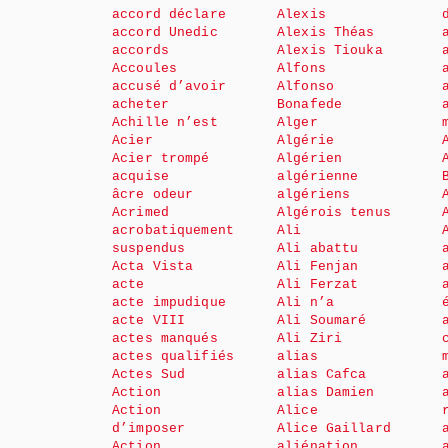
accord déclare
Alexis
accord Unedic
Alexis Théas
accords
Alexis Tiouka
Accoules
Alfons
accusé d’avoir
Alfonso
acheter
Bonafede
Achille n’est
Alger
Acier
Algérie
Acier trompé
Algérien
acquise
algérienne
âcre odeur
algériens
Acrimed
Algérois tenus
acrobatiquement
Ali
suspendus
Ali abattu
Acta Vista
Ali Fenjan
acte
Ali Ferzat
acte impudique
Ali n’a
acte VIII
Ali Soumaré
actes manqués
Ali Ziri
actes qualifiés
alias
Actes Sud
alias Cafca
Action
alias Damien
Action
Alice
d’imposer
Alice Gaillard
Action
aliénation