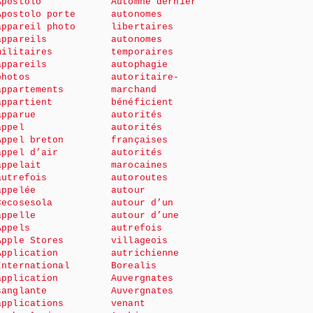
Apostolo
Automne dernier
Apostolo porte
autonomes
appareil photo
libertaires
appareils
autonomes
militaires
temporaires
appareils
autophagie
photos
autoritaire-
appartements
marchand
appartient
bénéficient
apparue
autorités
appel
autorités
Appel breton
françaises
appel d’air
autorités
appelait
marocaines
autrefois
autoroutes
appelée
autour
Cecosesola
autour d’un
appelle
autour d’une
Appels
autrefois
Apple Stores
villageois
Application
autrichienne
International
Borealis
application
Auvergnates
sanglante
Auvergnates
applications
venant