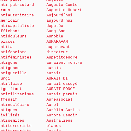
anti-patriotard
Auguste Comte
Frans
Augustin Hubert
antiautoritaire
Aujourd’hui
américain
aujourd’hui
anticapitaliste
députée
affichant
Aung San
antidouleurs
Aunoble
opiacés
AUPARAVANT
antifa
auparavant
antifasciste
directeur
antiféministes
Aupetitgendre
Antigone
auraient montré
Antigones
aurais
antiguérilla
aurait
surgi
AURAIT DIT
antillaise
aurait essuyé
signifiant
AURAIT FONCÉ
antimilitarisme
aurait permis
offensif
Aureasocial
antinucléaire
Aurel
antiques
Aurélia Aurita
civilités
Aurore Lenoir
antisémites
Australiens
antiterroriste
blancs