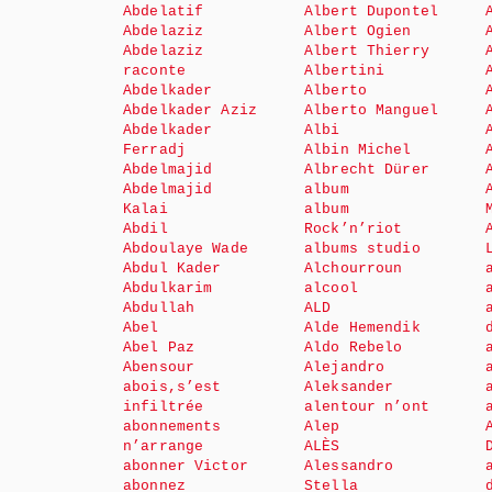
Abdelatif
Albert Dupontel
Abdelaziz
Albert Ogien
Abdelaziz
Albert Thierry
raconte
Albertini
Abdelkader
Alberto
Abdelkader Aziz
Alberto Manguel
Abdelkader
Albi
Ferradj
Albin Michel
Abdelmajid
Albrecht Dürer
Abdelmajid
album
Kalai
album
Abdil
Rock’n’riot
Abdoulaye Wade
albums studio
Abdul Kader
Alchourroun
Abdulkarim
alcool
Abdullah
ALD
Abel
Alde Hemendik
Abel Paz
Aldo Rebelo
Abensour
Alejandro
abois,s’est
Aleksander
infiltrée
alentour n’ont
abonnements
Alep
n’arrange
ALÈS
abonner Victor
Alessandro
abonnez
Stella