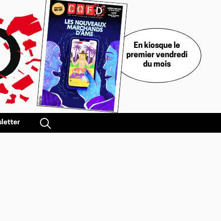
En kiosque le
premier vendredi
du mois
letter