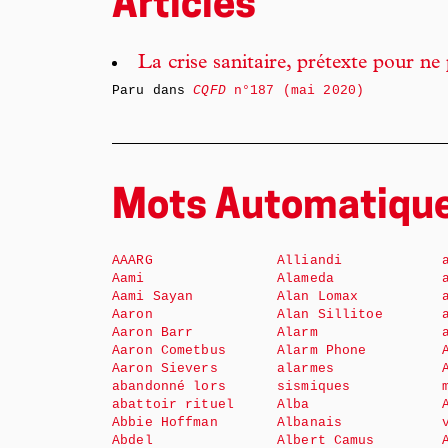
Articles
La crise sanitaire, prétexte pour ne 
Paru dans
CQFD
n°187 (mai 2020)
Mots Automatiqu
AAARG
Alliandi
Aami
Alameda
Aami Sayan
Alan Lomax
Aaron
Alan Sillitoe
Aaron Barr
Alarm
Aaron Cometbus
Alarm Phone
Aaron Sievers
alarmes
abandonné lors
sismiques
abattoir rituel
Alba
Abbie Hoffman
Albanais
Abdel
Albert Camus