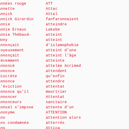
Années rouge
ATT
Annette
Attac
Annick
Attal
Annick Girardin
fanfaronnaient
Annie
atteindre
Annie Ernaux
Lakabe
Annie Thébaud-
atteint
Mony
atteint
annonçait
d’islamophobie
joyeusement
atteint d’une
annonçait
atteint l’âge
récemment
atteinte
annoncé
attelée Acrimed
annonce
attendent
discrète
qu’enfin
annonce
attendre
l’éviction
attentat
annonce qu’il
meurtrier
annoncer
Attentat
annonceurs
sanitaire
annuel s’impose
attente d’un
Anonyme
ATTENTION
ans
attention alors
ans condamnée
atterrés
ans
Attica