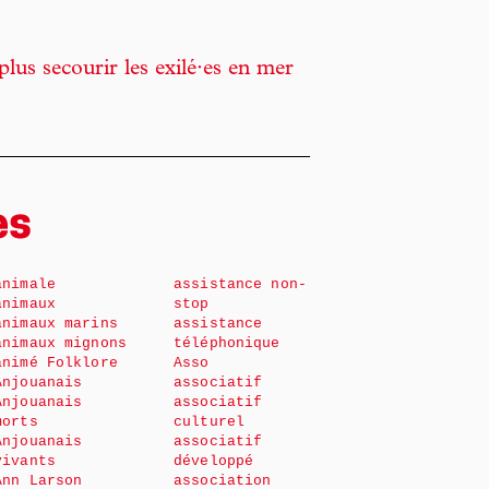
plus secourir les exilé·es en mer
es
animale
assistance non-
animaux
stop
animaux marins
assistance
animaux mignons
téléphonique
animé Folklore
Asso
Anjouanais
associatif
Anjouanais
associatif
morts
culturel
Anjouanais
associatif
vivants
développé
Ann Larson
association