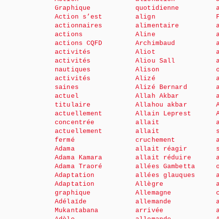
Graphique
quotidienne
Action s’est
align
actionnaires
alimentaire
actions
Aline
actions CQFD
Archimbaud
activités
Aliot
activités
Aliou Sall
nautiques
Alison
activités
Alizé
saines
Alizé Bernard
actuel
Allah Akbar
titulaire
Allahou akbar
actuellement
Allain Leprest
concentrée
allait
actuellement
allait
fermé
cruchement
Adama
allait réagir
Adama Kamara
allait réduire
Adama Traoré
allées Gambetta
Adaptation
allées glauques
Adaptation
Allègre
graphique
Allemagne
Adélaïde
allemande
Mukantabana
arrivée