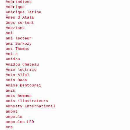
Amérindiens
Amérique
Amérique latine
Âmes d’Atala
âmes sortent
Ameziane
ami
ami lecteur
ami Sarkozy
ami Thomas
Ami.e
Amidou
Amidou Château
Amie lectrice
Amin Allal
Amin Dada
Amine Bentounsi
amis
amis hommes
amis illustrateurs
Amnesty International
amont
ampoule
ampoules LED
Ana