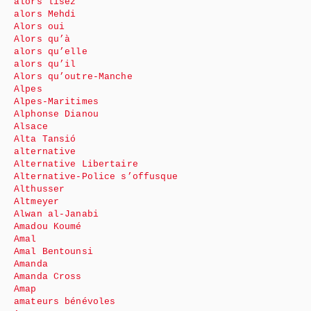
alors lisez
alors Mehdi
Alors oui
Alors qu’à
alors qu’elle
alors qu’il
Alors qu’outre-Manche
Alpes
Alpes-Maritimes
Alphonse Dianou
Alsace
Alta Tansió
alternative
Alternative Libertaire
Alternative-Police s’offusque
Althusser
Altmeyer
Alwan al-Janabi
Amadou Koumé
Amal
Amal Bentounsi
Amanda
Amanda Cross
Amap
amateurs bénévoles