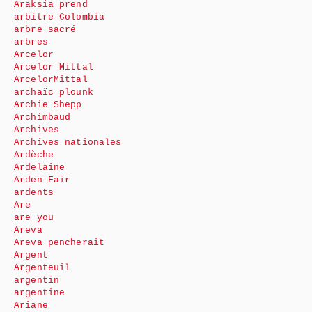
Araksia prend
arbitre Colombia
arbre sacré
arbres
Arcelor
Arcelor Mittal
ArcelorMittal
archaïc plounk
Archie Shepp
Archimbaud
Archives
Archives nationales
Ardèche
Ardelaine
Arden Fair
ardents
Are
are you
Areva
Areva pencherait
Argent
Argenteuil
argentin
argentine
Ariane