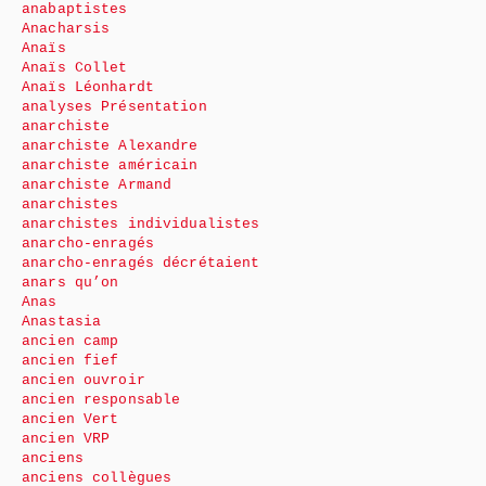
anabaptistes
Anacharsis
Anaïs
Anaïs Collet
Anaïs Léonhardt
analyses Présentation
anarchiste
anarchiste Alexandre
anarchiste américain
anarchiste Armand
anarchistes
anarchistes individualistes
anarcho-enragés
anarcho-enragés décrétaient
anars qu’on
Anas
Anastasia
ancien camp
ancien fief
ancien ouvroir
ancien responsable
ancien Vert
ancien VRP
anciens
anciens collègues