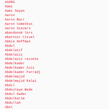
AAARG
Aami
Aami Sayan
Aaron
Aaron Barr
Aaron Cometbus
Aaron Sievers
abandonné lors
abattoir rituel
Abbie Hoffman
Abdel
Abdelatif
Abdelaziz
Abdelaziz raconte
Abdelkader
Abdelkader Aziz
Abdelkader Ferradj
Abdelmajid
Abdelmajid Kalai
Abdil
Abdoulaye Wade
Abdul Kader
Abdulkarim
Abdullah
Abel