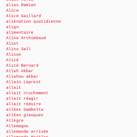
alias Damien
Alice
Alice Gaillard
aliénation quotidienne
align
alimentaire
Aline Archimbaud
Aliot
Aliou Sall
Alison
Alizé
Alizé Bernard
Allah Akbar
Allahou akbar
Allain Leprest
allait
allait cruchement
allait réagir
allait réduire
allées Gambetta
allées glauques
Allègre
Allemagne
allemande arrivée