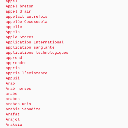
appel
Appel breton
appel d’air
appelait autrefois
appelée Cecosesola
appelle
Appels
Apple Stores
Application International
application sanglante
applications technologiques
apprend
apprendre
appris
appris l’existence
Appuii
Arab
Arab horses
arabe
arabes
arabes unis
Arabie Saoudite
Arafat
Arajol
Araksia