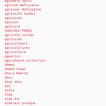
agréable oasis
agressé Nafissatou
agresser Nafissatou
agressifs tandis
agression
Agrexco
agricole
AGRICOLE PERDU
agricole située
agricoles
agriculteurs
agricultrices
agriculture
Aguarico
aguichante collection
Ahmed
Ahmed Alwan
Ahora Madrid
Ahou
Ahou ahou
AIA
Aïcha
Aida
Aida dit
aiderait presque