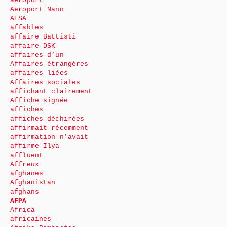
aéroport
Aeroport Nann
AESA
affables
affaire Battisti
affaire DSK
affaires d’un
Affaires étrangères
affaires liées
Affaires sociales
affichant clairement
Affiche signée
affiches
affiches déchirées
affirmait récemment
affirmation n’avait
affirme Ilya
affluent
Affreux
afghanes
Afghanistan
afghans
AFPA
Africa
africaines