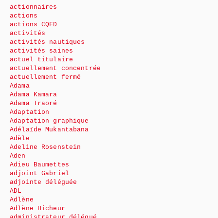
actionnaires
actions
actions CQFD
activités
activités nautiques
activités saines
actuel titulaire
actuellement concentrée
actuellement fermé
Adama
Adama Kamara
Adama Traoré
Adaptation
Adaptation graphique
Adélaïde Mukantabana
Adèle
Adeline Rosenstein
Aden
Adieu Baumettes
adjoint Gabriel
adjointe déléguée
ADL
Adlène
Adlène Hicheur
administrateur délégué