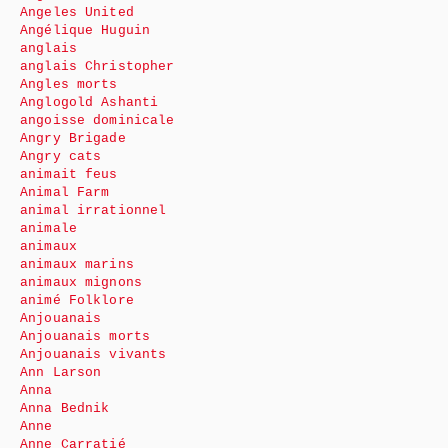
Angeles United
Angélique Huguin
anglais
anglais Christopher
Angles morts
Anglogold Ashanti
angoisse dominicale
Angry Brigade
Angry cats
animait feus
Animal Farm
animal irrationnel
animale
animaux
animaux marins
animaux mignons
animé Folklore
Anjouanais
Anjouanais morts
Anjouanais vivants
Ann Larson
Anna
Anna Bednik
Anne
Anne Carratié