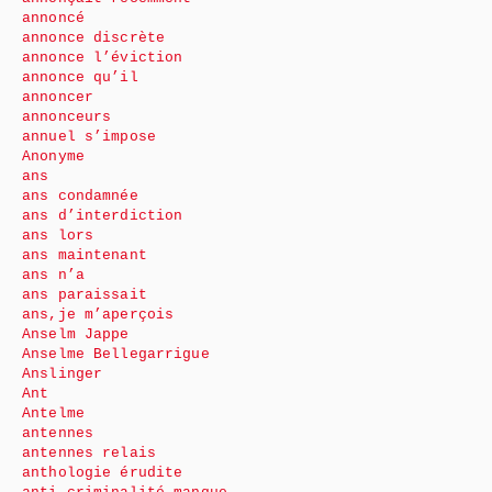
annoncé
annonce discrète
annonce l’éviction
annonce qu’il
annoncer
annonceurs
annuel s’impose
Anonyme
ans
ans condamnée
ans d’interdiction
ans lors
ans maintenant
ans n’a
ans paraissait
ans,je m’aperçois
Anselm Jappe
Anselme Bellegarrigue
Anslinger
Ant
Antelme
antennes
antennes relais
anthologie érudite