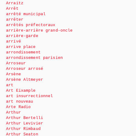
Arraitz
Arrêt
arrêté municipal
arrêter
arrêtés préfectoraux
arrière-arrière grand-oncle
arrière-garde
arrivé
arrive place
arrondissement
arrondissement parisien
Arroseur
Arroseur arrosé
Arsène
Arsène Altmeyer
art
Art Eixample
art insurrectionnel
art nouveau
Arte Radio
Arthur
Arthur Bertelli
Arthur Levivier
Arthur Rimbaud
Arthur Seaton