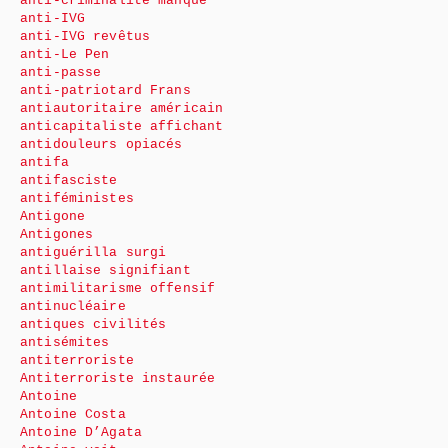
anti-criminalité manque
anti-IVG
anti-IVG revêtus
anti-Le Pen
anti-passe
anti-patriotard Frans
antiautoritaire américain
anticapitaliste affichant
antidouleurs opiacés
antifa
antifasciste
antiféministes
Antigone
Antigones
antiguérilla surgi
antillaise signifiant
antimilitarisme offensif
antinucléaire
antiques civilités
antisémites
antiterroriste
Antiterroriste instaurée
Antoine
Antoine Costa
Antoine D’Agata