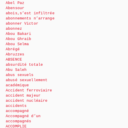
Abel Paz
Abensour
abois,s’est infiltrée
abonnements n’arrange
abonner Victor
abonnez
Abou Bakari
Abou Ghraib
Abou Selma
Abrégé
Abruzzes
ABSENCE
absurdité totale
Abu Saleh
abus sexuels
abusé sexuellement
académique
Accident ferroviaire
accident majeur
accident nucléaire
accidents
accompagné
Accompagné d’un
accompagnés
ACCOMPLIE