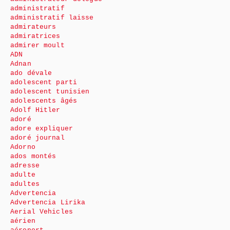
administratif
administratif laisse
admirateurs
admiratrices
admirer moult
ADN
Adnan
ado dévale
adolescent parti
adolescent tunisien
adolescents âgés
Adolf Hitler
adoré
adore expliquer
adoré journal
Adorno
ados montés
adresse
adulte
adultes
Advertencia
Advertencia Lirika
Aerial Vehicles
aérien