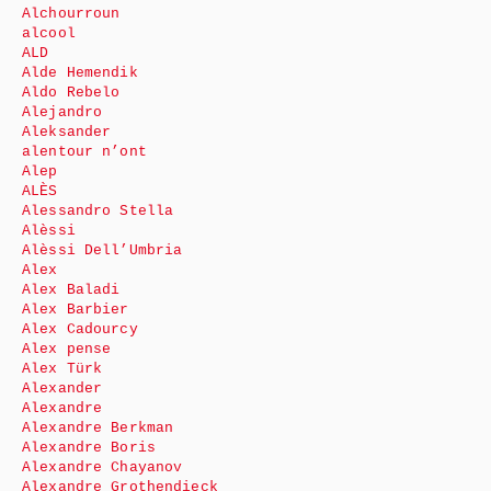
Alchourroun
alcool
ALD
Alde Hemendik
Aldo Rebelo
Alejandro
Aleksander
alentour n’ont
Alep
ALÈS
Alessandro Stella
Alèssi
Alèssi Dell’Umbria
Alex
Alex Baladi
Alex Barbier
Alex Cadourcy
Alex pense
Alex Türk
Alexander
Alexandre
Alexandre Berkman
Alexandre Boris
Alexandre Chayanov
Alexandre Grothendieck