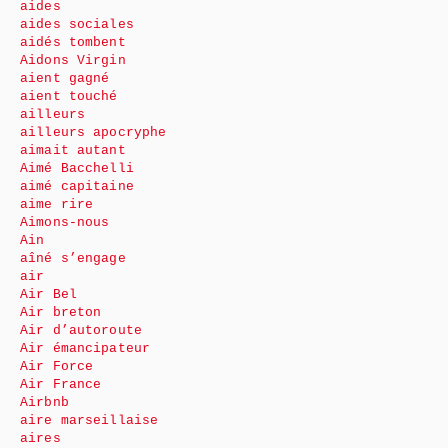
aides
aides sociales
aidés tombent
Aidons Virgin
aient gagné
aient touché
ailleurs
ailleurs apocryphe
aimait autant
Aimé Bacchelli
aimé capitaine
aime rire
Aimons-nous
Ain
aîné s’engage
air
Air Bel
Air breton
Air d’autoroute
Air émancipateur
Air Force
Air France
Airbnb
aire marseillaise
aires