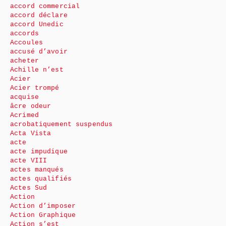
accord commercial
accord déclare
accord Unedic
accords
Accoules
accusé d’avoir
acheter
Achille n’est
Acier
Acier trompé
acquise
âcre odeur
Acrimed
acrobatiquement suspendus
Acta Vista
acte
acte impudique
acte VIII
actes manqués
actes qualifiés
Actes Sud
Action
Action d’imposer
Action Graphique
Action s’est