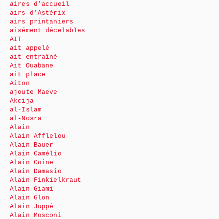
aires d’accueil
airs d’Astérix
airs printaniers
aisément décelables
AIT
ait appelé
ait entraîné
Ait Ouabane
ait place
Aiton
ajoute Maeve
Akcija
al-Islam
al-Nosra
Alain
Alain Afflelou
Alain Bauer
Alain Camélio
Alain Coine
Alain Damasio
Alain Finkielkraut
Alain Giami
Alain Glon
Alain Juppé
Alain Mosconi