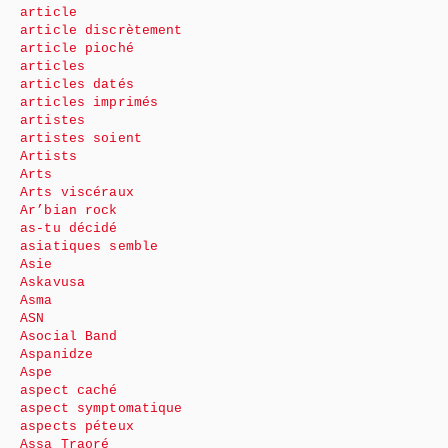
article
article discrètement
article pioché
articles
articles datés
articles imprimés
artistes
artistes soient
Artists
Arts
Arts viscéraux
Ar’bian rock
as-tu décidé
asiatiques semble
Asie
Askavusa
Asma
ASN
Asocial Band
Aspanidze
Aspe
aspect caché
aspect symptomatique
aspects péteux
Assa Traoré