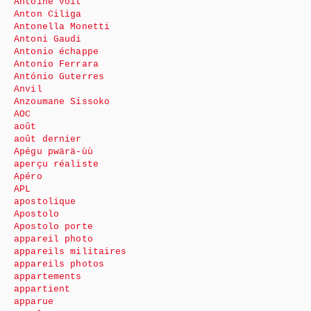
Antoine voit
Anton Ciliga
Antonella Monetti
Antoni Gaudi
Antonio échappe
Antonio Ferrara
António Guterres
Anvil
Anzoumane Sissoko
AOC
août
août dernier
Apégu pwärä-ùù
aperçu réaliste
Apéro
APL
apostolique
Apostolo
Apostolo porte
appareil photo
appareils militaires
appareils photos
appartements
appartient
apparue