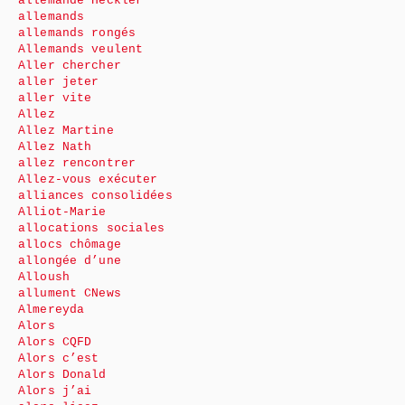
allemande Heckler
allemands
allemands rongés
Allemands veulent
Aller chercher
aller jeter
aller vite
Allez
Allez Martine
Allez Nath
allez rencontrer
Allez-vous exécuter
alliances consolidées
Alliot-Marie
allocations sociales
allocs chômage
allongée d’une
Alloush
allument CNews
Almereyda
Alors
Alors CQFD
Alors c’est
Alors Donald
Alors j’ai