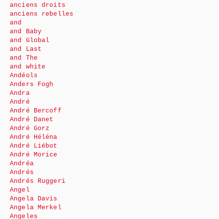
anciens droits
anciens rebelles
and
and Baby
and Global
and Last
and The
and white
Andéols
Anders Fogh
Andra
André
André Bercoff
André Danet
André Gorz
André Héléna
André Liébot
André Morice
Andréa
Andrés
Andrés Ruggeri
Angel
Angela Davis
Angela Merkel
Angeles