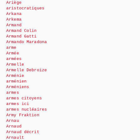
Ariège
aristocratiques
Arkana
Arkema
Armand
Armand Colin
Armand Gatti
Armando Maradona
arme
Armée
armées
Armelle
Armelle Debroize
Arménie
arménien
Arméniens
armes
armes citoyens
armes ici
armes nucléaires
Army Fraktion
Arnau
Arnaud
Arnaud décrit
Arnault