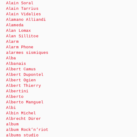
Alain Soral
Alain Tarrius
Alain Vidalies
Alamano Alliandi
Alameda
Alan Lomax
Alan Sillitoe
Alarm
Alarm Phone
alarmes sismiques
Alba
Albanais
Albert Camus
Albert Dupontel
Albert Ogien
Albert Thierry
Albertini
Alberto
Alberto Manguel
Albi
Albin Michel
Albrecht Dürer
album
album Rock’n’riot
albums studio