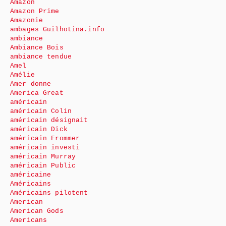
Amazon
Amazon Prime
Amazonie
ambages Guilhotina.info
ambiance
Ambiance Bois
ambiance tendue
Amel
Amélie
Amer donne
America Great
américain
américain Colin
américain désignait
américain Dick
américain Frommer
américain investi
américain Murray
américain Public
américaine
Américains
Américains pilotent
American
American Gods
Americans