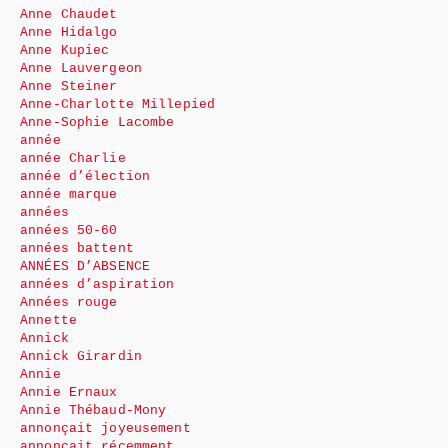
Anne Chaudet
Anne Hidalgo
Anne Kupiec
Anne Lauvergeon
Anne Steiner
Anne-Charlotte Millepied
Anne-Sophie Lacombe
année
année Charlie
année d’élection
année marque
années
années 50-60
années battent
ANNÉES D’ABSENCE
années d’aspiration
Années rouge
Annette
Annick
Annick Girardin
Annie
Annie Ernaux
Annie Thébaud-Mony
annonçait joyeusement
annonçait récemment