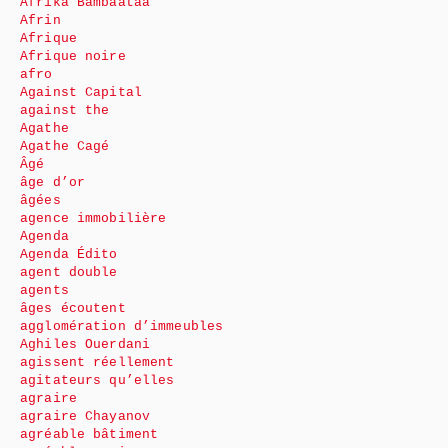
Afrika Bambaataa
Afrin
Afrique
Afrique noire
afro
Against Capital
against the
Agathe
Agathe Cagé
Âgé
âge d’or
âgées
agence immobilière
Agenda
Agenda Édito
agent double
agents
âges écoutent
agglomération d’immeubles
Aghiles Ouerdani
agissent réellement
agitateurs qu’elles
agraire
agraire Chayanov
agréable bâtiment