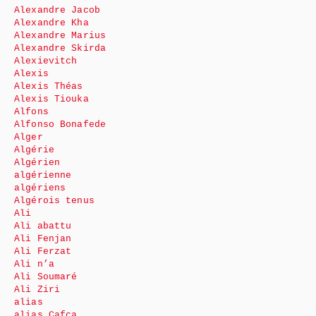
Alexandre Jacob
Alexandre Kha
Alexandre Marius
Alexandre Skirda
Alexievitch
Alexis
Alexis Théas
Alexis Tiouka
Alfons
Alfonso Bonafede
Alger
Algérie
Algérien
algérienne
algériens
Algérois tenus
Ali
Ali abattu
Ali Fenjan
Ali Ferzat
Ali n’a
Ali Soumaré
Ali Ziri
alias
alias Cafca