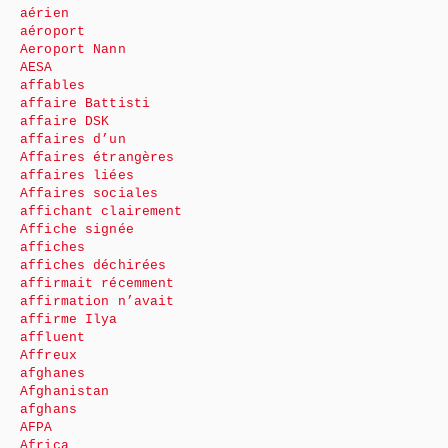
aérien
aéroport
Aeroport Nann
AESA
affables
affaire Battisti
affaire DSK
affaires d’un
Affaires étrangères
affaires liées
Affaires sociales
affichant clairement
Affiche signée
affiches
affiches déchirées
affirmait récemment
affirmation n’avait
affirme Ilya
affluent
Affreux
afghanes
Afghanistan
afghans
AFPA
Africa