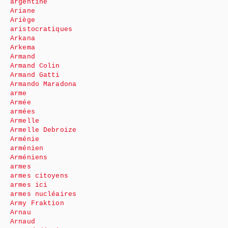
argentine
Ariane
Ariège
aristocratiques
Arkana
Arkema
Armand
Armand Colin
Armand Gatti
Armando Maradona
arme
Armée
armées
Armelle
Armelle Debroize
Arménie
arménien
Arméniens
armes
armes citoyens
armes ici
armes nucléaires
Army Fraktion
Arnau
Arnaud