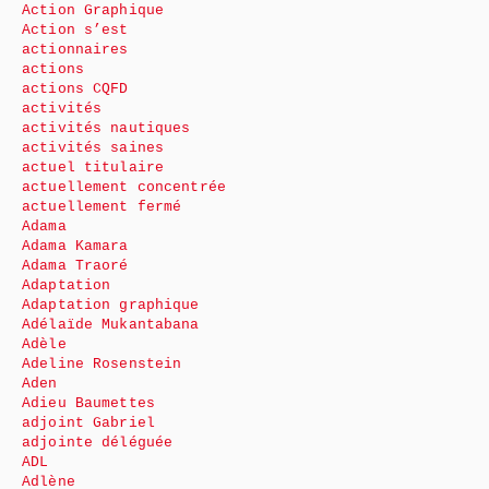
Action Graphique
Action s’est
actionnaires
actions
actions CQFD
activités
activités nautiques
activités saines
actuel titulaire
actuellement concentrée
actuellement fermé
Adama
Adama Kamara
Adama Traoré
Adaptation
Adaptation graphique
Adélaïde Mukantabana
Adèle
Adeline Rosenstein
Aden
Adieu Baumettes
adjoint Gabriel
adjointe déléguée
ADL
Adlène