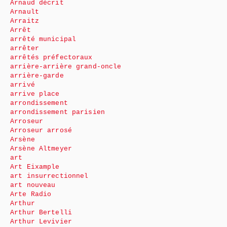
Arnaud décrit
Arnault
Arraitz
Arrêt
arrêté municipal
arrêter
arrêtés préfectoraux
arrière-arrière grand-oncle
arrière-garde
arrivé
arrive place
arrondissement
arrondissement parisien
Arroseur
Arroseur arrosé
Arsène
Arsène Altmeyer
art
Art Eixample
art insurrectionnel
art nouveau
Arte Radio
Arthur
Arthur Bertelli
Arthur Levivier