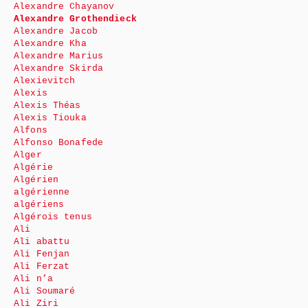
Alexandre Chayanov
Alexandre Grothendieck
Alexandre Jacob
Alexandre Kha
Alexandre Marius
Alexandre Skirda
Alexievitch
Alexis
Alexis Théas
Alexis Tiouka
Alfons
Alfonso Bonafede
Alger
Algérie
Algérien
algérienne
algériens
Algérois tenus
Ali
Ali abattu
Ali Fenjan
Ali Ferzat
Ali n’a
Ali Soumaré
Ali Ziri