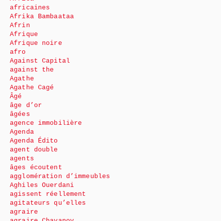
africaines
Afrika Bambaataa
Afrin
Afrique
Afrique noire
afro
Against Capital
against the
Agathe
Agathe Cagé
Âgé
âge d’or
âgées
agence immobilière
Agenda
Agenda Édito
agent double
agents
âges écoutent
agglomération d’immeubles
Aghiles Ouerdani
agissent réellement
agitateurs qu’elles
agraire
agraire Chayanov