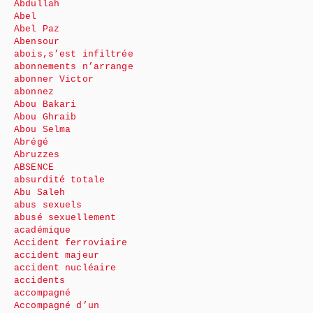
Abdullah
Abel
Abel Paz
Abensour
abois,s’est infiltrée
abonnements n’arrange
abonner Victor
abonnez
Abou Bakari
Abou Ghraib
Abou Selma
Abrégé
Abruzzes
ABSENCE
absurdité totale
Abu Saleh
abus sexuels
abusé sexuellement
académique
Accident ferroviaire
accident majeur
accident nucléaire
accidents
accompagné
Accompagné d’un