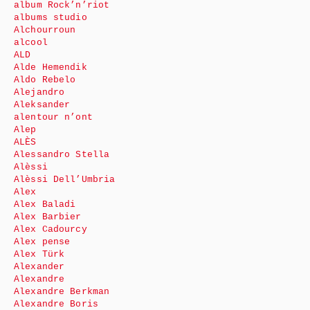
album Rock’n’riot
albums studio
Alchourroun
alcool
ALD
Alde Hemendik
Aldo Rebelo
Alejandro
Aleksander
alentour n’ont
Alep
ALÈS
Alessandro Stella
Alèssi
Alèssi Dell’Umbria
Alex
Alex Baladi
Alex Barbier
Alex Cadourcy
Alex pense
Alex Türk
Alexander
Alexandre
Alexandre Berkman
Alexandre Boris