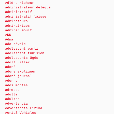
Adlène Hicheur
administrateur délégué
administratif
administratif laisse
admirateurs
admiratrices
admirer moult
ADN
Adnan
ado dévale
adolescent parti
adolescent tunisien
adolescents âgés
Adolf Hitler
adoré
adore expliquer
adoré journal
Adorno
ados montés
adresse
adulte
adultes
Advertencia
Advertencia Lirika
Aerial Vehicles