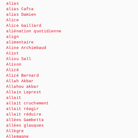
alias
alias Cafca
alias Damien
Alice
Alice Gaillard
aliénation quotidienne
align
alimentaire
Aline Archimbaud
Aliot
Aliou Sall
Alison
Alizé
Alizé Bernard
Allah Akbar
Allahou akbar
Allain Leprest
allait
allait cruchement
allait réagir
allait réduire
allées Gambetta
allées glauques
Allègre
Allemagne