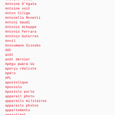
Antoine D’Agata
Antoine voit
Anton Ciliga
Antonella Monetti
Antoni Gaudi
Antonio échappe
Antonio Ferrara
António Guterres
Anvil
Anzoumane Sissoko
AOC
août
août dernier
Apégu pwärä-ùù
aperçu réaliste
Apéro
APL
apostolique
Apostolo
Apostolo porte
appareil photo
appareils militaires
appareils photos
appartements
appartient