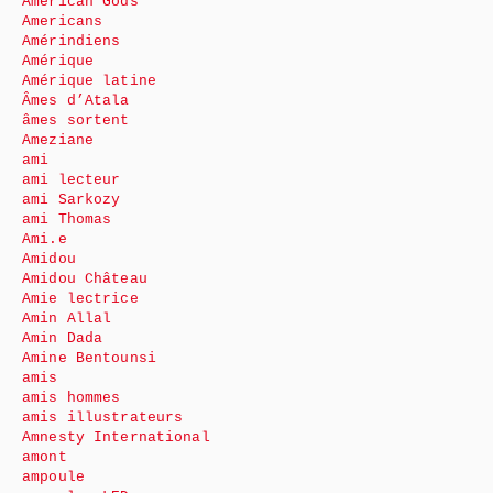
American Gods
Americans
Amérindiens
Amérique
Amérique latine
Âmes d’Atala
âmes sortent
Ameziane
ami
ami lecteur
ami Sarkozy
ami Thomas
Ami.e
Amidou
Amidou Château
Amie lectrice
Amin Allal
Amin Dada
Amine Bentounsi
amis
amis hommes
amis illustrateurs
Amnesty International
amont
ampoule