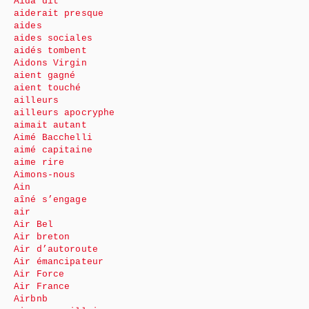
Aida dit
aiderait presque
aides
aides sociales
aidés tombent
Aidons Virgin
aient gagné
aient touché
ailleurs
ailleurs apocryphe
aimait autant
Aimé Bacchelli
aimé capitaine
aime rire
Aimons-nous
Ain
aîné s’engage
air
Air Bel
Air breton
Air d’autoroute
Air émancipateur
Air Force
Air France
Airbnb