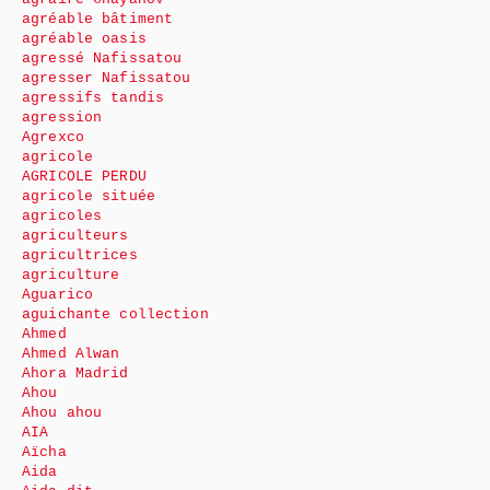
agréable bâtiment
agréable oasis
agressé Nafissatou
agresser Nafissatou
agressifs tandis
agression
Agrexco
agricole
AGRICOLE PERDU
agricole située
agricoles
agriculteurs
agricultrices
agriculture
Aguarico
aguichante collection
Ahmed
Ahmed Alwan
Ahora Madrid
Ahou
Ahou ahou
AIA
Aïcha
Aida