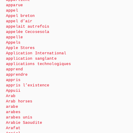
apparue
appel
Appel breton
appel d’air
appelait autrefois
appelée Cecosesola
appelle
Appels
Apple Stores
Application International
application sanglante
applications technologiques
apprend
apprendre
appris
appris l’existence
Appuii
Arab
Arab horses
arabe
arabes
arabes unis
Arabie Saoudite
Arafat