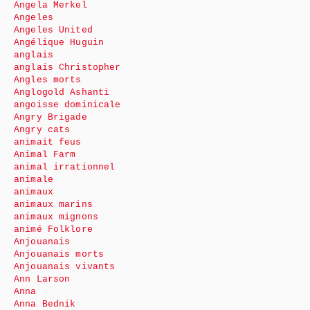
Angela Merkel
Angeles
Angeles United
Angélique Huguin
anglais
anglais Christopher
Angles morts
Anglogold Ashanti
angoisse dominicale
Angry Brigade
Angry cats
animait feus
Animal Farm
animal irrationnel
animale
animaux
animaux marins
animaux mignons
animé Folklore
Anjouanais
Anjouanais morts
Anjouanais vivants
Ann Larson
Anna
Anna Bednik