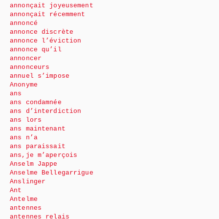
annonçait joyeusement
annonçait récemment
annoncé
annonce discrète
annonce l’éviction
annonce qu’il
annoncer
annonceurs
annuel s’impose
Anonyme
ans
ans condamnée
ans d’interdiction
ans lors
ans maintenant
ans n’a
ans paraissait
ans,je m’aperçois
Anselm Jappe
Anselme Bellegarrigue
Anslinger
Ant
Antelme
antennes
antennes relais