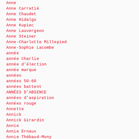
Anne
Anne Carratié
Anne Chaudet
Anne Hidalgo
Anne Kupiec
Anne Lauvergeon
Anne Steiner
Anne-Charlotte Millepied
Anne-Sophie Lacombe
année
année Charlie
année d’élection
année marque
années
années 50-60
années battent
ANNÉES D’ABSENCE
années d’aspiration
Années rouge
Annette
Annick
Annick Girardin
Annie
Annie Ernaux
Annie Thébaud-Mony