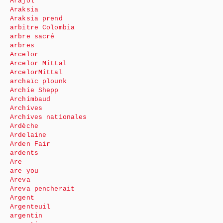
Arajol
Araksia
Araksia prend
arbitre Colombia
arbre sacré
arbres
Arcelor
Arcelor Mittal
ArcelorMittal
archaïc plounk
Archie Shepp
Archimbaud
Archives
Archives nationales
Ardèche
Ardelaine
Arden Fair
ardents
Are
are you
Areva
Areva pencherait
Argent
Argenteuil
argentin