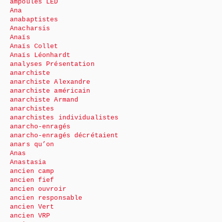
ampoules LED
Ana
anabaptistes
Anacharsis
Anaïs
Anaïs Collet
Anaïs Léonhardt
analyses Présentation
anarchiste
anarchiste Alexandre
anarchiste américain
anarchiste Armand
anarchistes
anarchistes individualistes
anarcho-enragés
anarcho-enragés décrétaient
anars qu’on
Anas
Anastasia
ancien camp
ancien fief
ancien ouvroir
ancien responsable
ancien Vert
ancien VRP