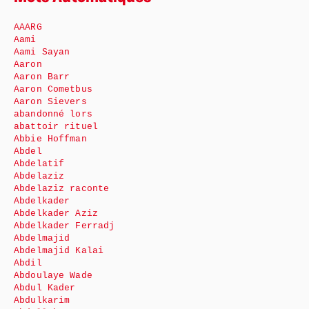
AAARG
Aami
Aami Sayan
Aaron
Aaron Barr
Aaron Cometbus
Aaron Sievers
abandonné lors
abattoir rituel
Abbie Hoffman
Abdel
Abdelatif
Abdelaziz
Abdelaziz raconte
Abdelkader
Abdelkader Aziz
Abdelkader Ferradj
Abdelmajid
Abdelmajid Kalai
Abdil
Abdoulaye Wade
Abdul Kader
Abdulkarim