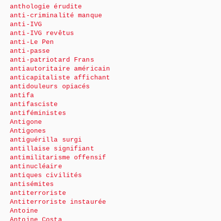
anthologie érudite
anti-criminalité manque
anti-IVG
anti-IVG revêtus
anti-Le Pen
anti-passe
anti-patriotard Frans
antiautoritaire américain
anticapitaliste affichant
antidouleurs opiacés
antifa
antifasciste
antiféministes
Antigone
Antigones
antiguérilla surgi
antillaise signifiant
antimilitarisme offensif
antinucléaire
antiques civilités
antisémites
antiterroriste
Antiterroriste instaurée
Antoine
Antoine Costa