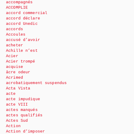
accompagnés
ACCOMPLIE
accord commercial
accord déclare
accord Unedic
accords
Accoules
accusé d’avoir
acheter
Achille n’est
Acier
Acier trompé
acquise
âcre odeur
Acrimed
acrobatiquement suspendus
Acta Vista
acte
acte impudique
acte VIII
actes manqués
actes qualifiés
Actes Sud
Action
Action d’imposer