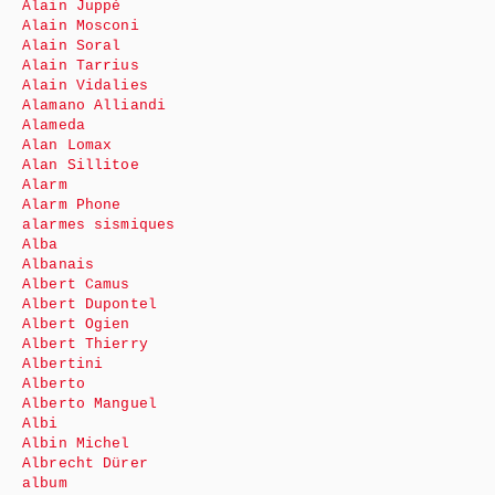
Alain Juppé
Alain Mosconi
Alain Soral
Alain Tarrius
Alain Vidalies
Alamano Alliandi
Alameda
Alan Lomax
Alan Sillitoe
Alarm
Alarm Phone
alarmes sismiques
Alba
Albanais
Albert Camus
Albert Dupontel
Albert Ogien
Albert Thierry
Albertini
Alberto
Alberto Manguel
Albi
Albin Michel
Albrecht Dürer
album