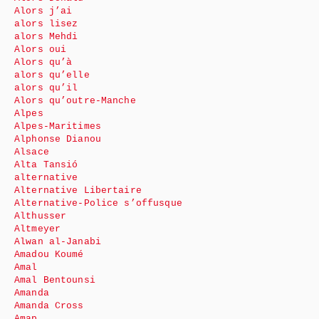
Alors j’ai
alors lisez
alors Mehdi
Alors oui
Alors qu’à
alors qu’elle
alors qu’il
Alors qu’outre-Manche
Alpes
Alpes-Maritimes
Alphonse Dianou
Alsace
Alta Tansió
alternative
Alternative Libertaire
Alternative-Police s’offusque
Althusser
Altmeyer
Alwan al-Janabi
Amadou Koumé
Amal
Amal Bentounsi
Amanda
Amanda Cross
Amap