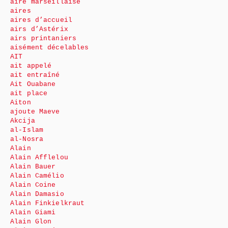
aire marseillaise
aires
aires d’accueil
airs d’Astérix
airs printaniers
aisément décelables
AIT
ait appelé
ait entraîné
Ait Ouabane
ait place
Aiton
ajoute Maeve
Akcija
al-Islam
al-Nosra
Alain
Alain Afflelou
Alain Bauer
Alain Camélio
Alain Coine
Alain Damasio
Alain Finkielkraut
Alain Giami
Alain Glon