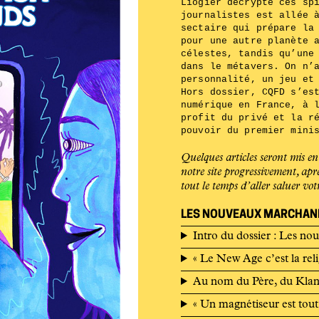
Liogier décrypte ces sp
journalistes est allée 
sectaire qui prépare la
pour une autre planète 
célestes, tandis qu’une
dans le métavers. On n’
personnalité, un jeu et
Hors dossier, CQFD s’es
numérique en France, à 
profit du privé et la r
pouvoir du premier mini
Quelques articles seront mis en
notre site progressivement, ap
tout le temps d’aller saluer
vot
LES NOUVEAUX MARCHAN
Intro du dossier : Les no
« Le New Age c’est la rel
Au nom du Père, du Klan
« Un magnétiseur est tou