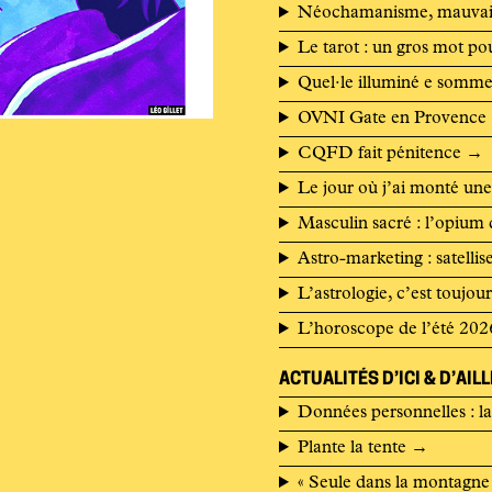
Néochamanisme, mauvais
Le tarot : un gros mot po
Quel·le illuminé e sommeil
OVNI Gate en Provence
CQFD fait pénitence
→
Le jour où j’ai monté une
Masculin sacré : l’opium 
Astro-marketing : satelli
L’astrologie, c’est toujour
L’horoscope de l’été 202
ACTUALITÉS D’ICI & D’AIL
Données personnelles : l
Plante la tente
→
« Seule dans la montagne