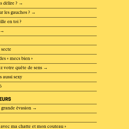
 délire ?
→
ur les gauchos ?
→
le en toi ?
→
 secte
des « mecs bien »
sez votre quête de sens
→
s aussi sexy
6
LEURS
a grande évasion
→
 avec ma chatte et mon couteau »