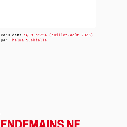
Paru dans
CQFD
n°254 (juillet-août 2026)
par
Thelma Susbielle
e
LENDEMAINS NE