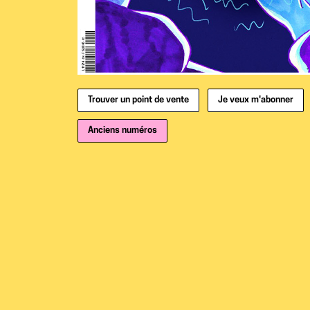
Trouver un point de vente
Je veux m'abonner
Anciens numéros