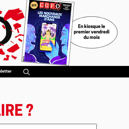
En kiosque le
premier vendredi
du mois
letter
RE ?