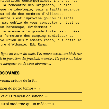
iritualités contemporaines. L’une de nos
à la rencontre des Brigandes, un clan
 guerre idéologie, puis a failli embarquer
aux côtés des membres d’Alliances
 autre s’est improvisé gourou de secte
a pas oublié de vous concocter un test de
 un horoscope, évidemment !
t intéressé à la grande fuite des données
la fermeture des camping municipaux au
évolution des flamants roses, qui défie le
stre d’Albanie, Edi Rama.
 ligne au cours du mois. Les autres seront archivés sur
rès la parution du prochain numéro. Ce qui vous laisse
re kiosquier
ou de
vous abonner
...
DS D’ÂMES
uveaux crédos de la foi
igion de notre temps »
→
 et du Français de souche
→
t aussi moderne qu’un médecin »