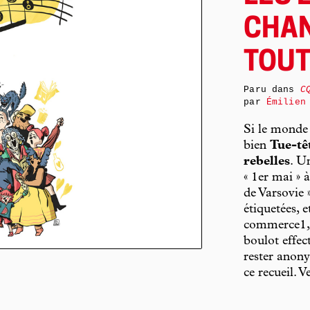
CHAN
TOUT
Paru dans
C
par
Émilien
Si le monde 
bien
Tue-tê
rebelles
. U
« 1er mai » 
de Varsovie 
étiquetées, e
commerce1, c
boulot effec
rester anony
ce recueil. 