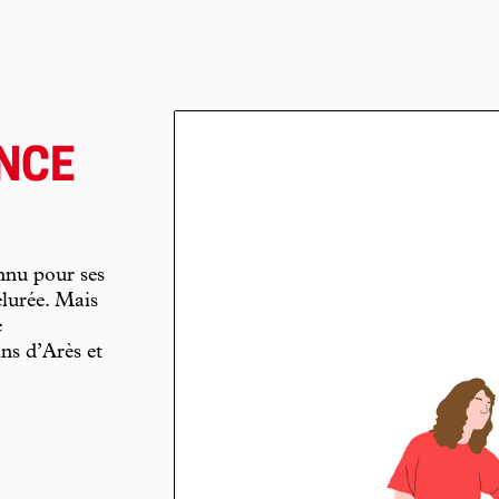
ENCE
onnu pour ses
élurée. Mais
e
ins d’Arès et