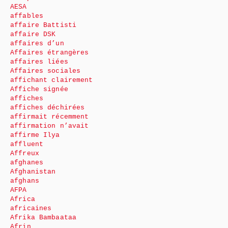
AESA
affables
affaire Battisti
affaire DSK
affaires d’un
Affaires étrangères
affaires liées
Affaires sociales
affichant clairement
Affiche signée
affiches
affiches déchirées
affirmait récemment
affirmation n’avait
affirme Ilya
affluent
Affreux
afghanes
Afghanistan
afghans
AFPA
Africa
africaines
Afrika Bambaataa
Afrin