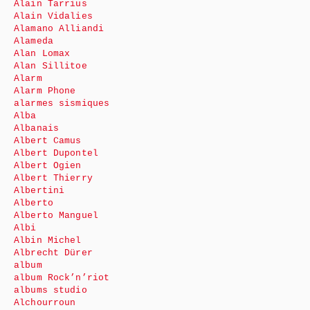
Alain Tarrius
Alain Vidalies
Alamano Alliandi
Alameda
Alan Lomax
Alan Sillitoe
Alarm
Alarm Phone
alarmes sismiques
Alba
Albanais
Albert Camus
Albert Dupontel
Albert Ogien
Albert Thierry
Albertini
Alberto
Alberto Manguel
Albi
Albin Michel
Albrecht Dürer
album
album Rock’n’riot
albums studio
Alchourroun