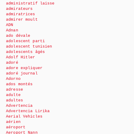
administratif laisse
admirateurs
admiratrices
admirer moult
ADN
Adnan
ado dévale
adolescent parti
adolescent tunisien
adolescents âgés
Adolf Hitler
adoré
adore expliquer
adoré journal
Adorno
ados montés
adresse
adulte
adultes
Advertencia
Advertencia Lirika
Aerial Vehicles
aérien
aéroport
Aeroport Nann