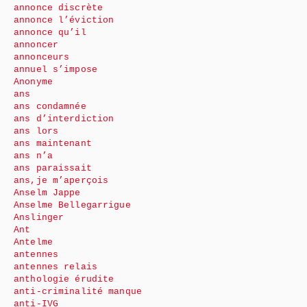
annonce discrète
annonce l’éviction
annonce qu’il
annoncer
annonceurs
annuel s’impose
Anonyme
ans
ans condamnée
ans d’interdiction
ans lors
ans maintenant
ans n’a
ans paraissait
ans,je m’aperçois
Anselm Jappe
Anselme Bellegarrigue
Anslinger
Ant
Antelme
antennes
antennes relais
anthologie érudite
anti-criminalité manque
anti-IVG