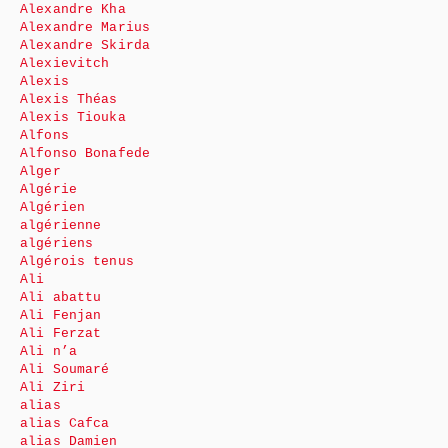
Alexandre Kha
Alexandre Marius
Alexandre Skirda
Alexievitch
Alexis
Alexis Théas
Alexis Tiouka
Alfons
Alfonso Bonafede
Alger
Algérie
Algérien
algérienne
algériens
Algérois tenus
Ali
Ali abattu
Ali Fenjan
Ali Ferzat
Ali n’a
Ali Soumaré
Ali Ziri
alias
alias Cafca
alias Damien