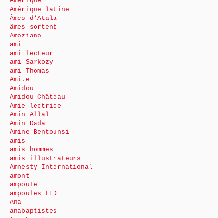
Amérique
Amérique latine
Âmes d’Atala
âmes sortent
Ameziane
ami
ami lecteur
ami Sarkozy
ami Thomas
Ami.e
Amidou
Amidou Château
Amie lectrice
Amin Allal
Amin Dada
Amine Bentounsi
amis
amis hommes
amis illustrateurs
Amnesty International
amont
ampoule
ampoules LED
Ana
anabaptistes