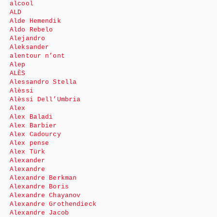
alcool
ALD
Alde Hemendik
Aldo Rebelo
Alejandro
Aleksander
alentour n’ont
Alep
ALÈS
Alessandro Stella
Alèssi
Alèssi Dell’Umbria
Alex
Alex Baladi
Alex Barbier
Alex Cadourcy
Alex pense
Alex Türk
Alexander
Alexandre
Alexandre Berkman
Alexandre Boris
Alexandre Chayanov
Alexandre Grothendieck
Alexandre Jacob