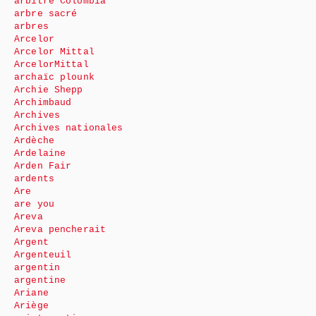
arbitre Colombia
arbre sacré
arbres
Arcelor
Arcelor Mittal
ArcelorMittal
archaïc plounk
Archie Shepp
Archimbaud
Archives
Archives nationales
Ardèche
Ardelaine
Arden Fair
ardents
Are
are you
Areva
Areva pencherait
Argent
Argenteuil
argentin
argentine
Ariane
Ariège