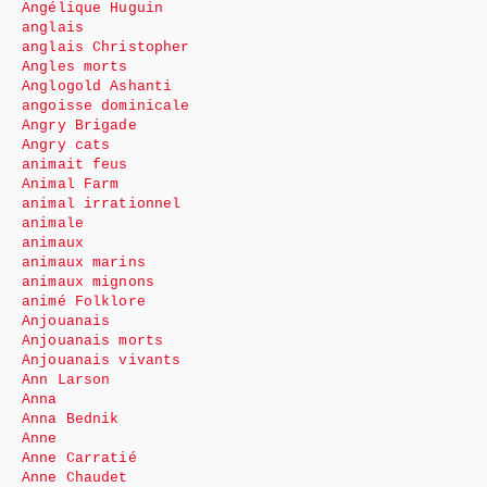
Angélique Huguin
anglais
anglais Christopher
Angles morts
Anglogold Ashanti
angoisse dominicale
Angry Brigade
Angry cats
animait feus
Animal Farm
animal irrationnel
animale
animaux
animaux marins
animaux mignons
animé Folklore
Anjouanais
Anjouanais morts
Anjouanais vivants
Ann Larson
Anna
Anna Bednik
Anne
Anne Carratié
Anne Chaudet