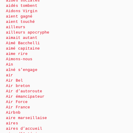
aides sociales
aidés tombent
Aidons Virgin
aient gagné
aient touché
ailleurs
ailleurs apocryphe
aimait autant
Aimé Bacchelli
aimé capitaine
aime rire
Aimons-nous
Ain
aîné s’engage
air
Air Bel
Air breton
Air d’autoroute
Air émancipateur
Air Force
Air France
Airbnb
aire marseillaise
aires
aires d’accueil