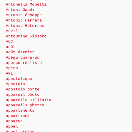
Antonella Monetti
Antoni Gaudi
Antonio échappe
Antonio Ferrara
António Guterres
Anvil
Anzoumane Sissoko
AOC
août
août dernier
Apégu pwärä-ùù
aperçu réaliste
Apéro
APL
apostolique
Apostolo
Apostolo porte
appareil photo
appareils militaires
appareils photos
appartements
appartient
apparue
appel
Appel breton