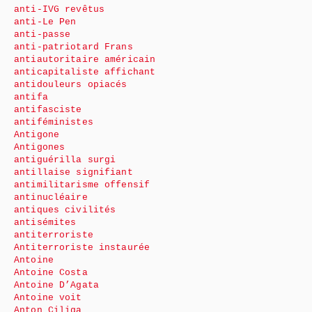
anti-IVG revêtus
anti-Le Pen
anti-passe
anti-patriotard Frans
antiautoritaire américain
anticapitaliste affichant
antidouleurs opiacés
antifa
antifasciste
antiféministes
Antigone
Antigones
antiguérilla surgi
antillaise signifiant
antimilitarisme offensif
antinucléaire
antiques civilités
antisémites
antiterroriste
Antiterroriste instaurée
Antoine
Antoine Costa
Antoine D’Agata
Antoine voit
Anton Ciliga