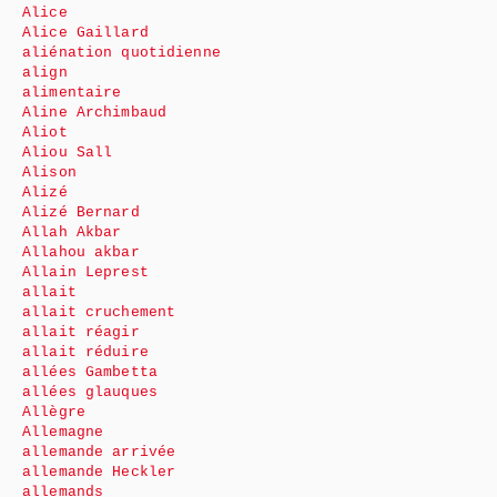
Alice
Alice Gaillard
aliénation quotidienne
align
alimentaire
Aline Archimbaud
Aliot
Aliou Sall
Alison
Alizé
Alizé Bernard
Allah Akbar
Allahou akbar
Allain Leprest
allait
allait cruchement
allait réagir
allait réduire
allées Gambetta
allées glauques
Allègre
Allemagne
allemande arrivée
allemande Heckler
allemands