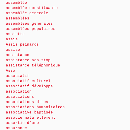
assemblée
assemblée constituante
assemblée générale
assemblées
assemblées générales
assemblées populaires
assiette
assis
Assis peinards
assise
assistance
assistance non-stop
assistance téléphonique
Asso
associatif
associatif culturel
associatif développé
association
associations
associations dites
associations humanitaires
associative baptisée
associe naturellement
assortie d’une
assurance