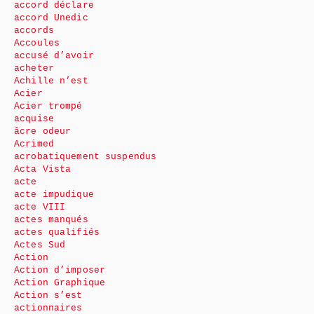
accord déclare
accord Unedic
accords
Accoules
accusé d’avoir
acheter
Achille n’est
Acier
Acier trompé
acquise
âcre odeur
Acrimed
acrobatiquement suspendus
Acta Vista
acte
acte impudique
acte VIII
actes manqués
actes qualifiés
Actes Sud
Action
Action d’imposer
Action Graphique
Action s’est
actionnaires