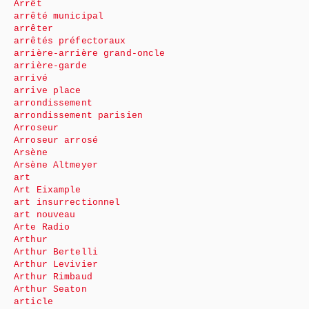
Arrêt
arrêté municipal
arrêter
arrêtés préfectoraux
arrière-arrière grand-oncle
arrière-garde
arrivé
arrive place
arrondissement
arrondissement parisien
Arroseur
Arroseur arrosé
Arsène
Arsène Altmeyer
art
Art Eixample
art insurrectionnel
art nouveau
Arte Radio
Arthur
Arthur Bertelli
Arthur Levivier
Arthur Rimbaud
Arthur Seaton
article