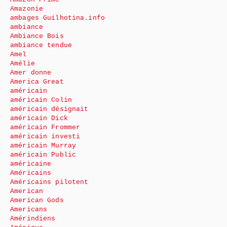
Amazonie
ambages Guilhotina.info
ambiance
Ambiance Bois
ambiance tendue
Amel
Amélie
Amer donne
America Great
américain
américain Colin
américain désignait
américain Dick
américain Frommer
américain investi
américain Murray
américain Public
américaine
Américains
Américains pilotent
American
American Gods
Americans
Amérindiens