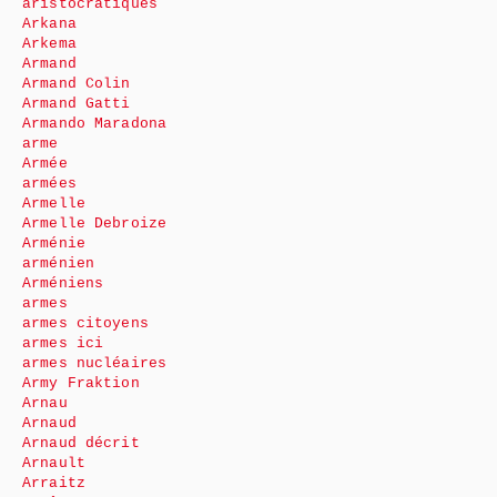
aristocratiques
Arkana
Arkema
Armand
Armand Colin
Armand Gatti
Armando Maradona
arme
Armée
armées
Armelle
Armelle Debroize
Arménie
arménien
Arméniens
armes
armes citoyens
armes ici
armes nucléaires
Army Fraktion
Arnau
Arnaud
Arnaud décrit
Arnault
Arraitz