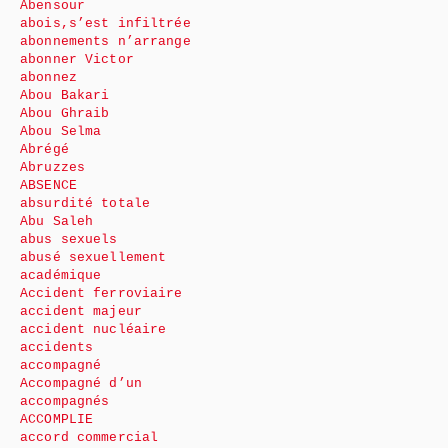
Abensour
abois,s’est infiltrée
abonnements n’arrange
abonner Victor
abonnez
Abou Bakari
Abou Ghraib
Abou Selma
Abrégé
Abruzzes
ABSENCE
absurdité totale
Abu Saleh
abus sexuels
abusé sexuellement
académique
Accident ferroviaire
accident majeur
accident nucléaire
accidents
accompagné
Accompagné d’un
accompagnés
ACCOMPLIE
accord commercial