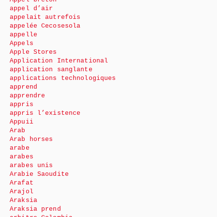
appel d’air
appelait autrefois
appelée Cecosesola
appelle
Appels
Apple Stores
Application International
application sanglante
applications technologiques
apprend
apprendre
appris
appris l’existence
Appuii
Arab
Arab horses
arabe
arabes
arabes unis
Arabie Saoudite
Arafat
Arajol
Araksia
Araksia prend