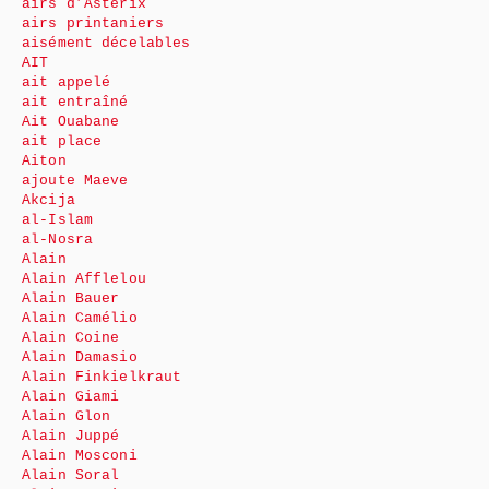
airs d’Astérix
airs printaniers
aisément décelables
AIT
ait appelé
ait entraîné
Ait Ouabane
ait place
Aiton
ajoute Maeve
Akcija
al-Islam
al-Nosra
Alain
Alain Afflelou
Alain Bauer
Alain Camélio
Alain Coine
Alain Damasio
Alain Finkielkraut
Alain Giami
Alain Glon
Alain Juppé
Alain Mosconi
Alain Soral