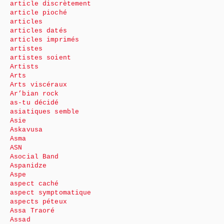
article discrètement
article pioché
articles
articles datés
articles imprimés
artistes
artistes soient
Artists
Arts
Arts viscéraux
Ar’bian rock
as-tu décidé
asiatiques semble
Asie
Askavusa
Asma
ASN
Asocial Band
Aspanidze
Aspe
aspect caché
aspect symptomatique
aspects péteux
Assa Traoré
Assad