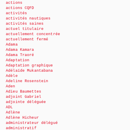
actions
actions CQFD
activités
activités nautiques
activités saines
actuel titulaire
actuellement concentrée
actuellement fermé
Adama
Adama Kamara
Adama Traoré
Adaptation
Adaptation graphique
Adélaïde Mukantabana
Adèle
Adeline Rosenstein
Aden
Adieu Baumettes
adjoint Gabriel
adjointe déléguée
ADL
Adlène
Adlène Hicheur
administrateur délégué
administratif