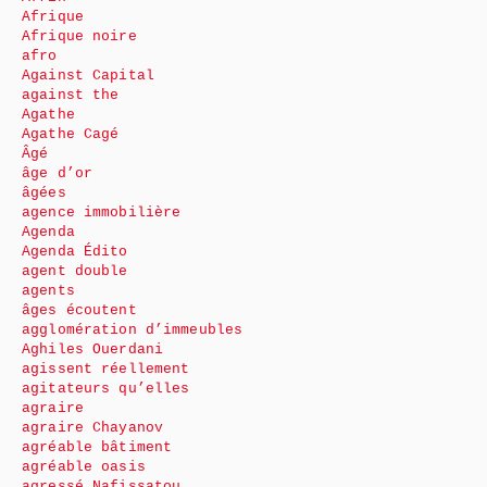
Afrique
Afrique noire
afro
Against Capital
against the
Agathe
Agathe Cagé
Âgé
âge d’or
âgées
agence immobilière
Agenda
Agenda Édito
agent double
agents
âges écoutent
agglomération d’immeubles
Aghiles Ouerdani
agissent réellement
agitateurs qu’elles
agraire
agraire Chayanov
agréable bâtiment
agréable oasis
agressé Nafissatou