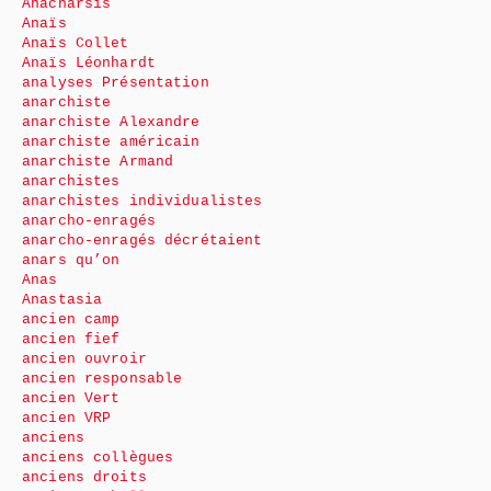
Anacharsis
Anaïs
Anaïs Collet
Anaïs Léonhardt
analyses Présentation
anarchiste
anarchiste Alexandre
anarchiste américain
anarchiste Armand
anarchistes
anarchistes individualistes
anarcho-enragés
anarcho-enragés décrétaient
anars qu’on
Anas
Anastasia
ancien camp
ancien fief
ancien ouvroir
ancien responsable
ancien Vert
ancien VRP
anciens
anciens collègues
anciens droits