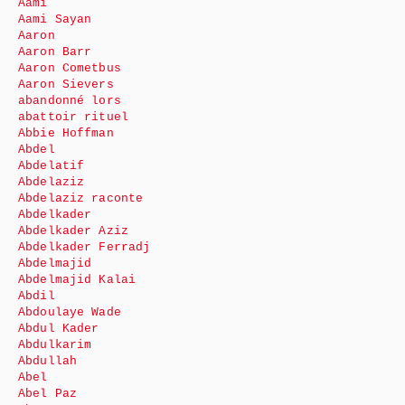
Aami
Aami Sayan
Aaron
Aaron Barr
Aaron Cometbus
Aaron Sievers
abandonné lors
abattoir rituel
Abbie Hoffman
Abdel
Abdelatif
Abdelaziz
Abdelaziz raconte
Abdelkader
Abdelkader Aziz
Abdelkader Ferradj
Abdelmajid
Abdelmajid Kalai
Abdil
Abdoulaye Wade
Abdul Kader
Abdulkarim
Abdullah
Abel
Abel Paz