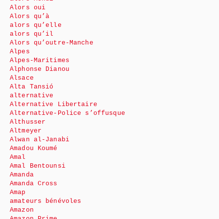
Alors oui
Alors qu’à
alors qu’elle
alors qu’il
Alors qu’outre-Manche
Alpes
Alpes-Maritimes
Alphonse Dianou
Alsace
Alta Tansió
alternative
Alternative Libertaire
Alternative-Police s’offusque
Althusser
Altmeyer
Alwan al-Janabi
Amadou Koumé
Amal
Amal Bentounsi
Amanda
Amanda Cross
Amap
amateurs bénévoles
Amazon
Amazon Prime