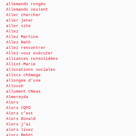
allemands rongés
Allemands veulent
Aller chercher
aller jeter
aller vite
Allez
Allez Martine
Allez Nath
allez rencontrer
Allez-vous exécuter
alliances consolidées
Alliot-Marie
allocations sociales
allocs chômage
allongée d’une
Alloush
allument CNews
Almereyda
Alors
Alors CQFD
Alors c’est
Alors Donald
Alors j’ai
alors lisez
alors Mehdi