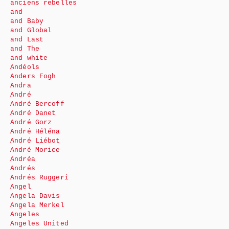
anciens rebelles
and
and Baby
and Global
and Last
and The
and white
Andéols
Anders Fogh
Andra
André
André Bercoff
André Danet
André Gorz
André Héléna
André Liébot
André Morice
Andréa
Andrés
Andrés Ruggeri
Angel
Angela Davis
Angela Merkel
Angeles
Angeles United