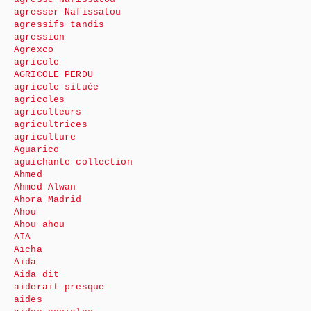
agresser Nafissatou
agressifs tandis
agression
Agrexco
agricole
AGRICOLE PERDU
agricole située
agricoles
agriculteurs
agricultrices
agriculture
Aguarico
aguichante collection
Ahmed
Ahmed Alwan
Ahora Madrid
Ahou
Ahou ahou
AIA
Aïcha
Aida
Aida dit
aiderait presque
aides