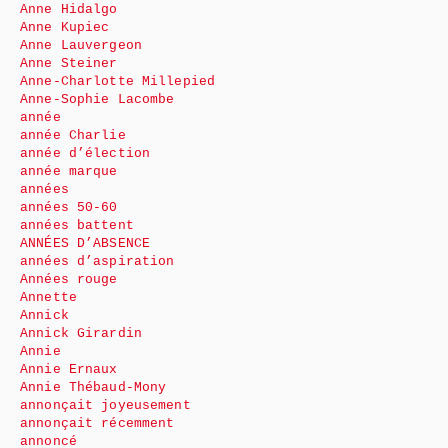
Anne Hidalgo
Anne Kupiec
Anne Lauvergeon
Anne Steiner
Anne-Charlotte Millepied
Anne-Sophie Lacombe
année
année Charlie
année d’élection
année marque
années
années 50-60
années battent
ANNÉES D’ABSENCE
années d’aspiration
Années rouge
Annette
Annick
Annick Girardin
Annie
Annie Ernaux
Annie Thébaud-Mony
annonçait joyeusement
annonçait récemment
annoncé