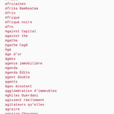
africaines
Afrika Bambaataa
Afrin
Afrique
Afrique noire
afro
Against Capital
against the
Agathe
Agathe Cagé
Âgé
âge d’or
âgées
agence immobilière
Agenda
Agenda Édito
agent double
agents
âges écoutent
agglomération d’immeubles
Aghiles Ouerdani
agissent réellement
agitateurs qu’elles
agraire
agraire Chayanov