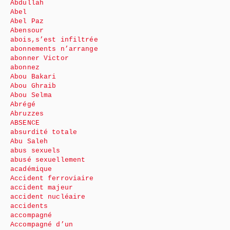
Abdullah
Abel
Abel Paz
Abensour
abois,s’est infiltrée
abonnements n’arrange
abonner Victor
abonnez
Abou Bakari
Abou Ghraib
Abou Selma
Abrégé
Abruzzes
ABSENCE
absurdité totale
Abu Saleh
abus sexuels
abusé sexuellement
académique
Accident ferroviaire
accident majeur
accident nucléaire
accidents
accompagné
Accompagné d’un