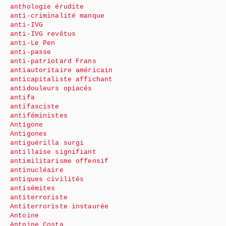
anthologie érudite
anti-criminalité manque
anti-IVG
anti-IVG revêtus
anti-Le Pen
anti-passe
anti-patriotard Frans
antiautoritaire américain
anticapitaliste affichant
antidouleurs opiacés
antifa
antifasciste
antiféministes
Antigone
Antigones
antiguérilla surgi
antillaise signifiant
antimilitarisme offensif
antinucléaire
antiques civilités
antisémites
antiterroriste
Antiterroriste instaurée
Antoine
Antoine Costa