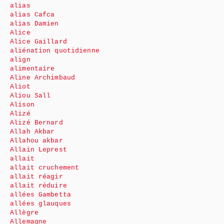
alias
alias Cafca
alias Damien
Alice
Alice Gaillard
aliénation quotidienne
align
alimentaire
Aline Archimbaud
Aliot
Aliou Sall
Alison
Alizé
Alizé Bernard
Allah Akbar
Allahou akbar
Allain Leprest
allait
allait cruchement
allait réagir
allait réduire
allées Gambetta
allées glauques
Allègre
Allemagne