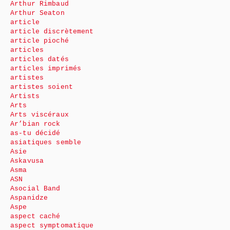
Arthur Rimbaud
Arthur Seaton
article
article discrètement
article pioché
articles
articles datés
articles imprimés
artistes
artistes soient
Artists
Arts
Arts viscéraux
Ar’bian rock
as-tu décidé
asiatiques semble
Asie
Askavusa
Asma
ASN
Asocial Band
Aspanidze
Aspe
aspect caché
aspect symptomatique