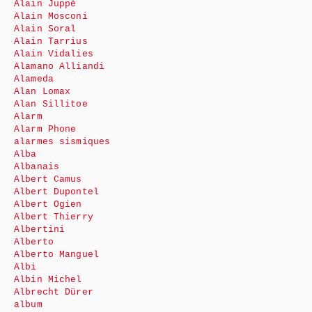
Alain Juppé
Alain Mosconi
Alain Soral
Alain Tarrius
Alain Vidalies
Alamano Alliandi
Alameda
Alan Lomax
Alan Sillitoe
Alarm
Alarm Phone
alarmes sismiques
Alba
Albanais
Albert Camus
Albert Dupontel
Albert Ogien
Albert Thierry
Albertini
Alberto
Alberto Manguel
Albi
Albin Michel
Albrecht Dürer
album