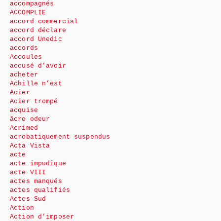
accompagnés
ACCOMPLIE
accord commercial
accord déclare
accord Unedic
accords
Accoules
accusé d’avoir
acheter
Achille n’est
Acier
Acier trompé
acquise
âcre odeur
Acrimed
acrobatiquement suspendus
Acta Vista
acte
acte impudique
acte VIII
actes manqués
actes qualifiés
Actes Sud
Action
Action d’imposer