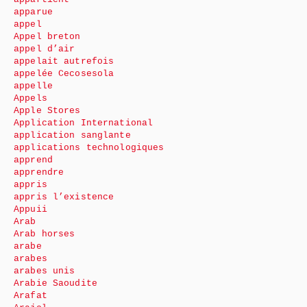
apparue
appel
Appel breton
appel d’air
appelait autrefois
appelée Cecosesola
appelle
Appels
Apple Stores
Application International
application sanglante
applications technologiques
apprend
apprendre
appris
appris l’existence
Appuii
Arab
Arab horses
arabe
arabes
arabes unis
Arabie Saoudite
Arafat