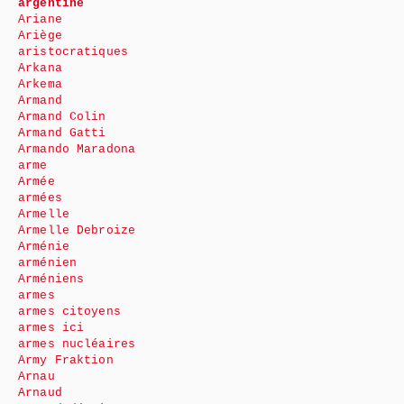
argentine
Ariane
Ariège
aristocratiques
Arkana
Arkema
Armand
Armand Colin
Armand Gatti
Armando Maradona
arme
Armée
armées
Armelle
Armelle Debroize
Arménie
arménien
Arméniens
armes
armes citoyens
armes ici
armes nucléaires
Army Fraktion
Arnau
Arnaud