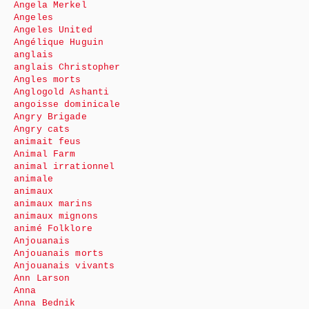
Angela Merkel
Angeles
Angeles United
Angélique Huguin
anglais
anglais Christopher
Angles morts
Anglogold Ashanti
angoisse dominicale
Angry Brigade
Angry cats
animait feus
Animal Farm
animal irrationnel
animale
animaux
animaux marins
animaux mignons
animé Folklore
Anjouanais
Anjouanais morts
Anjouanais vivants
Ann Larson
Anna
Anna Bednik