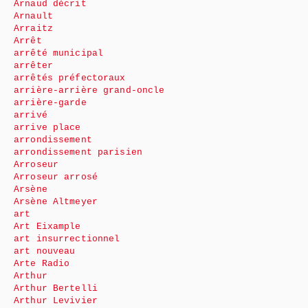
Arnaud décrit
Arnault
Arraitz
Arrêt
arrêté municipal
arrêter
arrêtés préfectoraux
arrière-arrière grand-oncle
arrière-garde
arrivé
arrive place
arrondissement
arrondissement parisien
Arroseur
Arroseur arrosé
Arsène
Arsène Altmeyer
art
Art Eixample
art insurrectionnel
art nouveau
Arte Radio
Arthur
Arthur Bertelli
Arthur Levivier