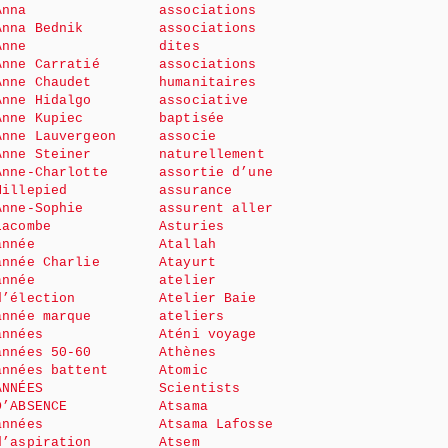
Anna
associations
Anna Bednik
associations
Anne
dites
Anne Carratié
associations
Anne Chaudet
humanitaires
Anne Hidalgo
associative
Anne Kupiec
baptisée
Anne Lauvergeon
associe
Anne Steiner
naturellement
Anne-Charlotte
assortie d’une
Millepied
assurance
Anne-Sophie
assurent aller
Lacombe
Asturies
année
Atallah
année Charlie
Atayurt
année
atelier
d’élection
Atelier Baie
année marque
ateliers
années
Aténi voyage
années 50-60
Athènes
années battent
Atomic
ANNÉES
Scientists
D’ABSENCE
Atsama
années
Atsama Lafosse
d’aspiration
Atsem