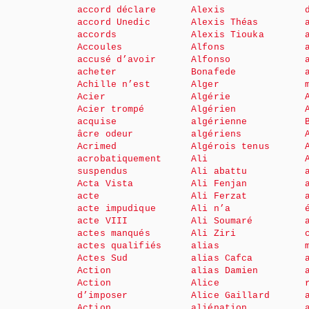
accord déclare
Alexis
accord Unedic
Alexis Théas
accords
Alexis Tiouka
Accoules
Alfons
accusé d’avoir
Alfonso
acheter
Bonafede
Achille n’est
Alger
Acier
Algérie
Acier trompé
Algérien
acquise
algérienne
âcre odeur
algériens
Acrimed
Algérois tenus
acrobatiquement
Ali
suspendus
Ali abattu
Acta Vista
Ali Fenjan
acte
Ali Ferzat
acte impudique
Ali n’a
acte VIII
Ali Soumaré
actes manqués
Ali Ziri
actes qualifiés
alias
Actes Sud
alias Cafca
Action
alias Damien
Action
Alice
d’imposer
Alice Gaillard
Action
aliénation