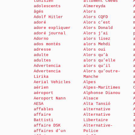
tunisien
allument CNews
adolescents
Almereyda
âgés
Alors
Adolf Hitler
Alors CQFD
adoré
Alors c’est
adore expliquer
Alors Donald
adoré journal
Alors j’ai
Adorno
alors lisez
ados montés
alors Mehdi
adresse
Alors oui
adulte
Alors qu’à
adultes
alors qu’elle
Advertencia
alors qu’il
Advertencia
Alors qu’outre-
Lirika
Manche
Aerial Vehicles
Alpes
aérien
Alpes-Maritimes
aéroport
Alphonse Dianou
Aeroport Nann
Alsace
AESA
Alta Tansió
affables
alternative
affaire
Alternative
Battisti
Libertaire
affaire DSK
Alternative-
affaires d’un
Police