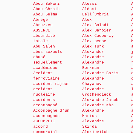
Abou Bakari
Alèssi
Abou Ghraib
Alèssi
Abou Selma
Dell’Umbria
Abrégé
Alex
Abruzzes
Alex Baladi
ABSENCE
Alex Barbier
absurdité
Alex Cadourcy
totale
Alex pense
Abu Saleh
Alex Türk
abus sexuels
Alexander
abusé
Alexandre
sexuellement
Alexandre
académique
Berkman
Accident
Alexandre Boris
ferroviaire
Alexandre
accident majeur
Chayanov
accident
Alexandre
nucléaire
Grothendieck
accidents
Alexandre Jacob
accompagné
Alexandre Kha
Accompagné d’un
Alexandre
accompagnés
Marius
ACCOMPLIE
Alexandre
accord
Skirda
commercial
Alexievitch