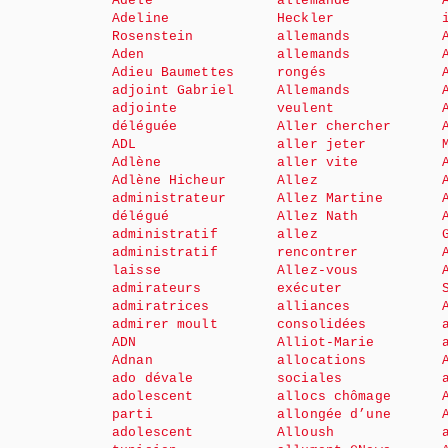
Adèle
allemande
Adeline
Heckler
Rosenstein
allemands
Aden
allemands
Adieu Baumettes
rongés
adjoint Gabriel
Allemands
adjointe
veulent
déléguée
Aller chercher
ADL
aller jeter
Adlène
aller vite
Adlène Hicheur
Allez
administrateur
Allez Martine
délégué
Allez Nath
administratif
allez
administratif
rencontrer
laisse
Allez-vous
admirateurs
exécuter
admiratrices
alliances
admirer moult
consolidées
ADN
Alliot-Marie
Adnan
allocations
ado dévale
sociales
adolescent
allocs chômage
parti
allongée d’une
adolescent
Alloush