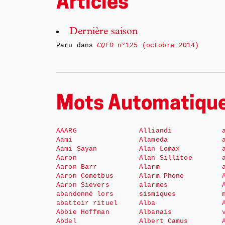
Articles
Dernière saison
Paru dans
CQFD
n°125 (octobre 2014)
Mots Automatiqu
AAARG
Alliandi
Aami
Alameda
Aami Sayan
Alan Lomax
Aaron
Alan Sillitoe
Aaron Barr
Alarm
Aaron Cometbus
Alarm Phone
Aaron Sievers
alarmes
abandonné lors
sismiques
abattoir rituel
Alba
Abbie Hoffman
Albanais
Abdel
Albert Camus