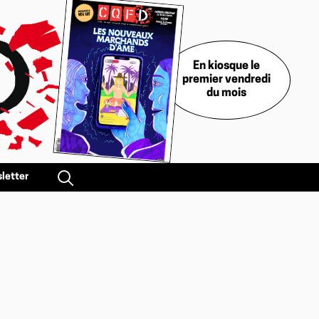
En kiosque le
premier vendredi
du mois
letter