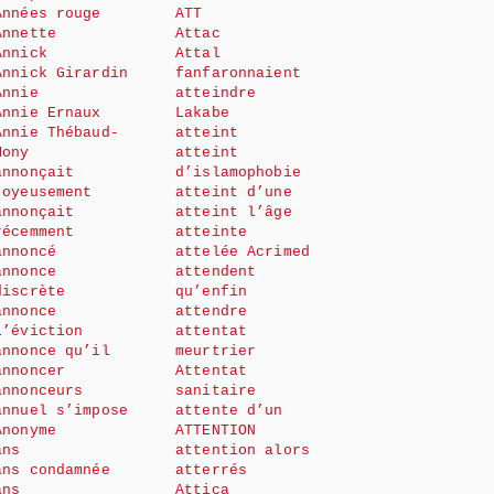
Années rouge
ATT
Annette
Attac
Annick
Attal
Annick Girardin
fanfaronnaient
Annie
atteindre
Annie Ernaux
Lakabe
Annie Thébaud-
atteint
Mony
atteint
annonçait
d’islamophobie
joyeusement
atteint d’une
annonçait
atteint l’âge
récemment
atteinte
annoncé
attelée Acrimed
annonce
attendent
discrète
qu’enfin
annonce
attendre
l’éviction
attentat
annonce qu’il
meurtrier
annoncer
Attentat
annonceurs
sanitaire
annuel s’impose
attente d’un
Anonyme
ATTENTION
ans
attention alors
ans condamnée
atterrés
ans
Attica