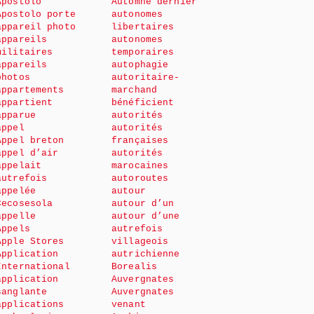
Apostolo
Automne dernier
Apostolo porte
autonomes
appareil photo
libertaires
appareils
autonomes
militaires
temporaires
appareils
autophagie
photos
autoritaire-
appartements
marchand
appartient
bénéficient
apparue
autorités
appel
autorités
Appel breton
françaises
appel d’air
autorités
appelait
marocaines
autrefois
autoroutes
appelée
autour
Cecosesola
autour d’un
appelle
autour d’une
Appels
autrefois
Apple Stores
villageois
Application
autrichienne
International
Borealis
application
Auvergnates
sanglante
Auvergnates
applications
venant