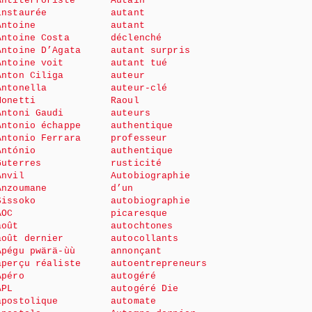
Antiterroriste
Autain
instaurée
autant
Antoine
autant
Antoine Costa
déclenché
Antoine D’Agata
autant surpris
Antoine voit
autant tué
Anton Ciliga
auteur
Antonella
auteur-clé
Monetti
Raoul
Antoni Gaudi
auteurs
Antonio échappe
authentique
Antonio Ferrara
professeur
António
authentique
Guterres
rusticité
Anvil
Autobiographie
Anzoumane
d’un
Sissoko
autobiographie
AOC
picaresque
août
autochtones
août dernier
autocollants
Apégu pwärä-ùù
annonçant
aperçu réaliste
autoentrepreneurs
Apéro
autogéré
APL
autogéré Die
apostolique
automate