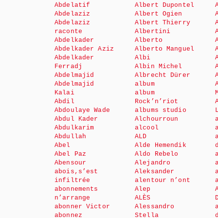
Abdelatif
Albert Dupontel
Abdelaziz
Albert Ogien
Abdelaziz
Albert Thierry
raconte
Albertini
Abdelkader
Alberto
Abdelkader Aziz
Alberto Manguel
Abdelkader
Albi
Ferradj
Albin Michel
Abdelmajid
Albrecht Dürer
Abdelmajid
album
Kalai
album
Abdil
Rock’n’riot
Abdoulaye Wade
albums studio
Abdul Kader
Alchourroun
Abdulkarim
alcool
Abdullah
ALD
Abel
Alde Hemendik
Abel Paz
Aldo Rebelo
Abensour
Alejandro
abois,s’est
Aleksander
infiltrée
alentour n’ont
abonnements
Alep
n’arrange
ALÈS
abonner Victor
Alessandro
abonnez
Stella