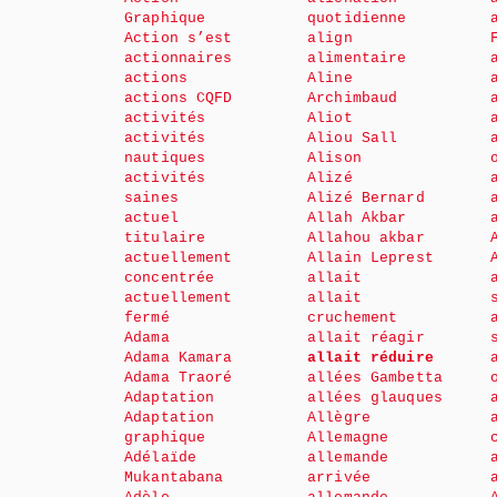
Graphique
quotidienne
Action s’est
align
actionnaires
alimentaire
actions
Aline
actions CQFD
Archimbaud
activités
Aliot
activités
Aliou Sall
nautiques
Alison
activités
Alizé
saines
Alizé Bernard
actuel
Allah Akbar
titulaire
Allahou akbar
actuellement
Allain Leprest
concentrée
allait
actuellement
allait
fermé
cruchement
Adama
allait réagir
Adama Kamara
allait réduire
Adama Traoré
allées Gambetta
Adaptation
allées glauques
Adaptation
Allègre
graphique
Allemagne
Adélaïde
allemande
Mukantabana
arrivée