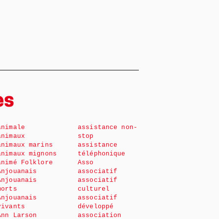
es
animale
assistance non-
animaux
stop
animaux marins
assistance
animaux mignons
téléphonique
animé Folklore
Asso
Anjouanais
associatif
Anjouanais
associatif
morts
culturel
Anjouanais
associatif
vivants
développé
Ann Larson
association