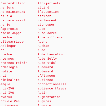
d’interdiction
Attijariwafa
ans lors
attiré
ans maintenant
l’attention
ans n’a
attirer
ans paraissait
violemment
ans,je
attrouper
m’aperçois
Aube
Anselm Jappe
Aube dorée
Anselme
Aubervilliers
Bellegarrigue
Aubry
Anslinger
Auchan
Ant
Aude
Antelme
Aude Lancelin
antennes
Aude Selly
antennes relais
Aude Vidal
anthologie
Audemard
érudite
Audemard
anti-
d’Alançon
criminalité
audience
manque
correctionnelle
anti-IVG
audience fleuve
anti-IVG
Audin
revêtus
augmentation
anti-Le Pen
augures
anti-passe
Auguste