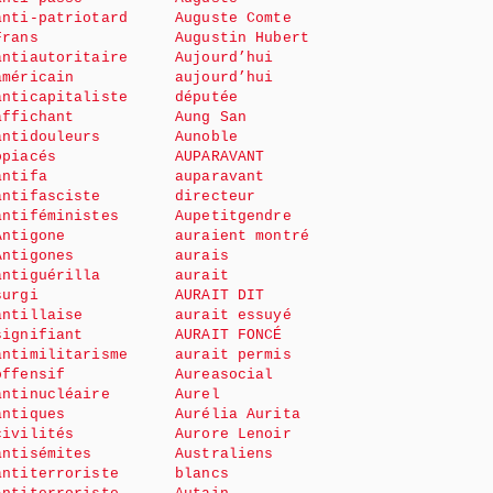
anti-patriotard
Auguste Comte
Frans
Augustin Hubert
antiautoritaire
Aujourd’hui
américain
aujourd’hui
anticapitaliste
députée
affichant
Aung San
antidouleurs
Aunoble
opiacés
AUPARAVANT
antifa
auparavant
antifasciste
directeur
antiféministes
Aupetitgendre
Antigone
auraient montré
Antigones
aurais
antiguérilla
aurait
surgi
AURAIT DIT
antillaise
aurait essuyé
signifiant
AURAIT FONCÉ
antimilitarisme
aurait permis
offensif
Aureasocial
antinucléaire
Aurel
antiques
Aurélia Aurita
civilités
Aurore Lenoir
antisémites
Australiens
antiterroriste
blancs