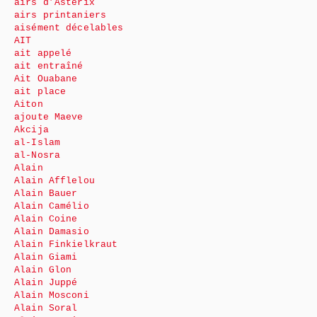
airs d’Astérix
airs printaniers
aisément décelables
AIT
ait appelé
ait entraîné
Ait Ouabane
ait place
Aiton
ajoute Maeve
Akcija
al-Islam
al-Nosra
Alain
Alain Afflelou
Alain Bauer
Alain Camélio
Alain Coine
Alain Damasio
Alain Finkielkraut
Alain Giami
Alain Glon
Alain Juppé
Alain Mosconi
Alain Soral