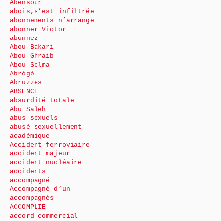
Abensour
abois,s’est infiltrée
abonnements n’arrange
abonner Victor
abonnez
Abou Bakari
Abou Ghraib
Abou Selma
Abrégé
Abruzzes
ABSENCE
absurdité totale
Abu Saleh
abus sexuels
abusé sexuellement
académique
Accident ferroviaire
accident majeur
accident nucléaire
accidents
accompagné
Accompagné d’un
accompagnés
ACCOMPLIE
accord commercial