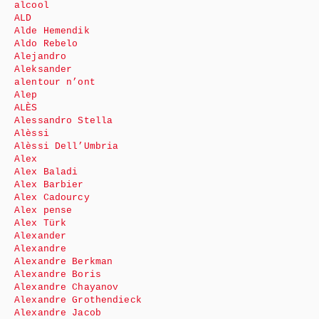
alcool
ALD
Alde Hemendik
Aldo Rebelo
Alejandro
Aleksander
alentour n’ont
Alep
ALÈS
Alessandro Stella
Alèssi
Alèssi Dell’Umbria
Alex
Alex Baladi
Alex Barbier
Alex Cadourcy
Alex pense
Alex Türk
Alexander
Alexandre
Alexandre Berkman
Alexandre Boris
Alexandre Chayanov
Alexandre Grothendieck
Alexandre Jacob