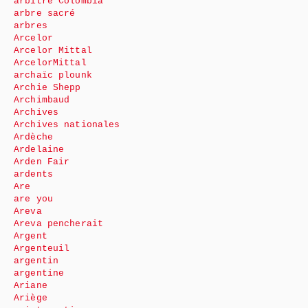
arbitre Colombia
arbre sacré
arbres
Arcelor
Arcelor Mittal
ArcelorMittal
archaïc plounk
Archie Shepp
Archimbaud
Archives
Archives nationales
Ardèche
Ardelaine
Arden Fair
ardents
Are
are you
Areva
Areva pencherait
Argent
Argenteuil
argentin
argentine
Ariane
Ariège