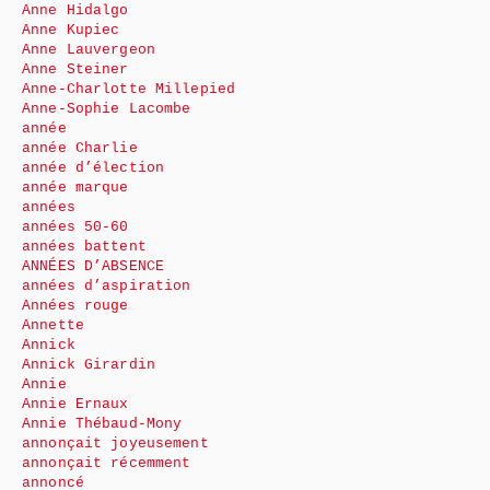
Anne Hidalgo
Anne Kupiec
Anne Lauvergeon
Anne Steiner
Anne-Charlotte Millepied
Anne-Sophie Lacombe
année
année Charlie
année d’élection
année marque
années
années 50-60
années battent
ANNÉES D’ABSENCE
années d’aspiration
Années rouge
Annette
Annick
Annick Girardin
Annie
Annie Ernaux
Annie Thébaud-Mony
annonçait joyeusement
annonçait récemment
annoncé