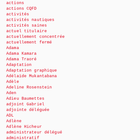
actions
actions CQFD
activités
activités nautiques
activités saines
actuel titulaire
actuellement concentrée
actuellement fermé
Adama
Adama Kamara
Adama Traoré
Adaptation
Adaptation graphique
Adélaïde Mukantabana
Adèle
Adeline Rosenstein
Aden
Adieu Baumettes
adjoint Gabriel
adjointe déléguée
ADL
Adlène
Adlène Hicheur
administrateur délégué
administratif