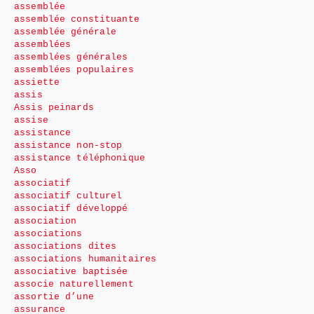
assemblée
assemblée constituante
assemblée générale
assemblées
assemblées générales
assemblées populaires
assiette
assis
Assis peinards
assise
assistance
assistance non-stop
assistance téléphonique
Asso
associatif
associatif culturel
associatif développé
association
associations
associations dites
associations humanitaires
associative baptisée
associe naturellement
assortie d’une
assurance