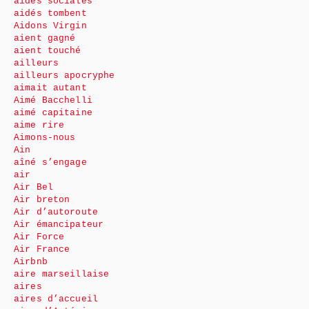
aides sociales
aidés tombent
Aidons Virgin
aient gagné
aient touché
ailleurs
ailleurs apocryphe
aimait autant
Aimé Bacchelli
aimé capitaine
aime rire
Aimons-nous
Ain
aîné s’engage
air
Air Bel
Air breton
Air d’autoroute
Air émancipateur
Air Force
Air France
Airbnb
aire marseillaise
aires
aires d’accueil