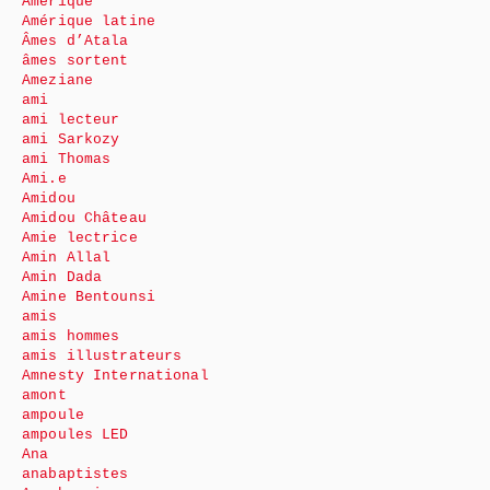
Amérique
Amérique latine
Âmes d’Atala
âmes sortent
Ameziane
ami
ami lecteur
ami Sarkozy
ami Thomas
Ami.e
Amidou
Amidou Château
Amie lectrice
Amin Allal
Amin Dada
Amine Bentounsi
amis
amis hommes
amis illustrateurs
Amnesty International
amont
ampoule
ampoules LED
Ana
anabaptistes