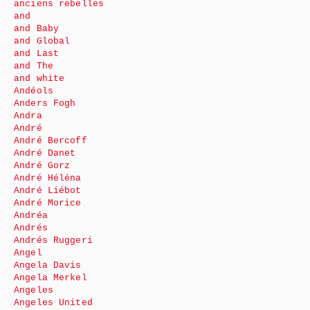
anciens rebelles
and
and Baby
and Global
and Last
and The
and white
Andéols
Anders Fogh
Andra
André
André Bercoff
André Danet
André Gorz
André Héléna
André Liébot
André Morice
Andréa
Andrés
Andrés Ruggeri
Angel
Angela Davis
Angela Merkel
Angeles
Angeles United