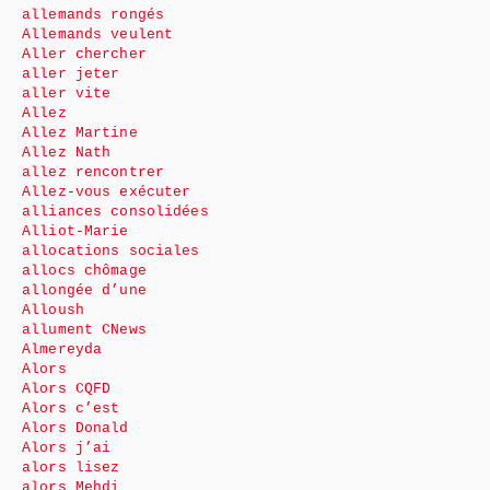
allemands rongés
Allemands veulent
Aller chercher
aller jeter
aller vite
Allez
Allez Martine
Allez Nath
allez rencontrer
Allez-vous exécuter
alliances consolidées
Alliot-Marie
allocations sociales
allocs chômage
allongée d’une
Alloush
allument CNews
Almereyda
Alors
Alors CQFD
Alors c’est
Alors Donald
Alors j’ai
alors lisez
alors Mehdi