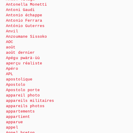
Antonella Monetti
Antoni Gaudi
Antonio échappe
Antonio Ferrara
António Guterres
Anvil
Anzoumane Sissoko
AOC
août
août dernier
Apégu pwärä-ùù
aperçu réaliste
Apéro
APL
apostolique
Apostolo
Apostolo porte
appareil photo
appareils militaires
appareils photos
appartements
appartient
apparue
appel
Appel breton