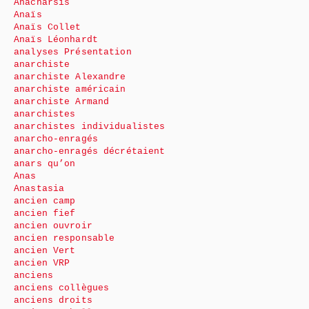
Anacharsis
Anaïs
Anaïs Collet
Anaïs Léonhardt
analyses Présentation
anarchiste
anarchiste Alexandre
anarchiste américain
anarchiste Armand
anarchistes
anarchistes individualistes
anarcho-enragés
anarcho-enragés décrétaient
anars qu’on
Anas
Anastasia
ancien camp
ancien fief
ancien ouvroir
ancien responsable
ancien Vert
ancien VRP
anciens
anciens collègues
anciens droits