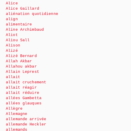
Alice
Alice Gaillard
aliénation quotidienne
align
alimentaire
Aline Archimbaud
Aliot
Aliou Sall
Alison
Alizé
Alizé Bernard
Allah Akbar
Allahou akbar
Allain Leprest
allait
allait cruchement
allait réagir
allait réduire
allées Gambetta
allées glauques
Allègre
Allemagne
allemande arrivée
allemande Heckler
allemands