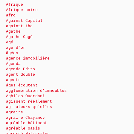
Afrique
Afrique noire
afro
Against Capital
against the
Agathe
Agathe Cagé
Âgé
âge d’or
âgées
agence immobilière
Agenda
Agenda Édito
agent double
agents
âges écoutent
agglomération d’immeubles
Aghiles Ouerdani
agissent réellement
agitateurs qu’elles
agraire
agraire Chayanov
agréable bâtiment
agréable oasis
agressé Nafissatou