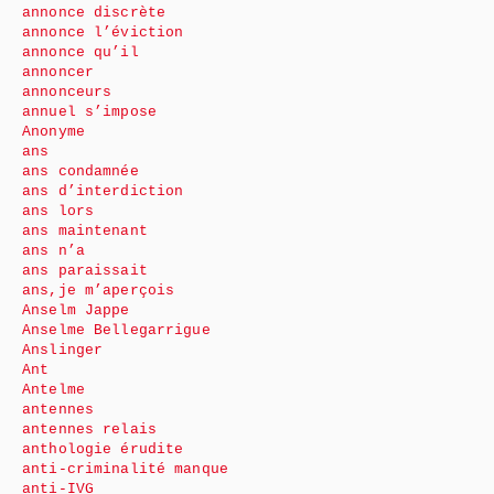
annonce discrète
annonce l’éviction
annonce qu’il
annoncer
annonceurs
annuel s’impose
Anonyme
ans
ans condamnée
ans d’interdiction
ans lors
ans maintenant
ans n’a
ans paraissait
ans,je m’aperçois
Anselm Jappe
Anselme Bellegarrigue
Anslinger
Ant
Antelme
antennes
antennes relais
anthologie érudite
anti-criminalité manque
anti-IVG