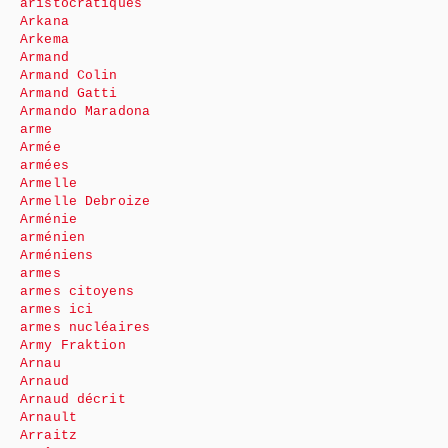
aristocratiques
Arkana
Arkema
Armand
Armand Colin
Armand Gatti
Armando Maradona
arme
Armée
armées
Armelle
Armelle Debroize
Arménie
arménien
Arméniens
armes
armes citoyens
armes ici
armes nucléaires
Army Fraktion
Arnau
Arnaud
Arnaud décrit
Arnault
Arraitz