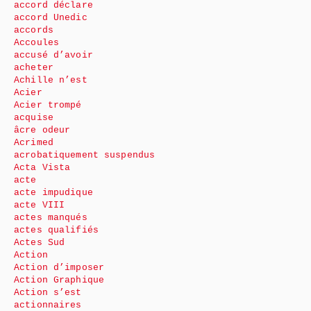
accord déclare
accord Unedic
accords
Accoules
accusé d’avoir
acheter
Achille n’est
Acier
Acier trompé
acquise
âcre odeur
Acrimed
acrobatiquement suspendus
Acta Vista
acte
acte impudique
acte VIII
actes manqués
actes qualifiés
Actes Sud
Action
Action d’imposer
Action Graphique
Action s’est
actionnaires