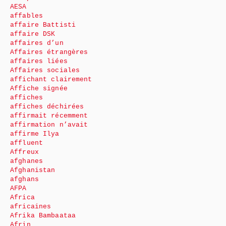
AESA
affables
affaire Battisti
affaire DSK
affaires d’un
Affaires étrangères
affaires liées
Affaires sociales
affichant clairement
Affiche signée
affiches
affiches déchirées
affirmait récemment
affirmation n’avait
affirme Ilya
affluent
Affreux
afghanes
Afghanistan
afghans
AFPA
Africa
africaines
Afrika Bambaataa
Afrin