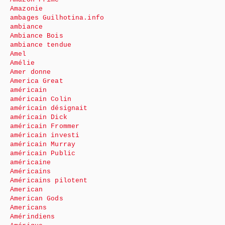
Amazonie
ambages Guilhotina.info
ambiance
Ambiance Bois
ambiance tendue
Amel
Amélie
Amer donne
America Great
américain
américain Colin
américain désignait
américain Dick
américain Frommer
américain investi
américain Murray
américain Public
américaine
Américains
Américains pilotent
American
American Gods
Americans
Amérindiens