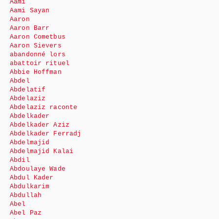
Aami
Aami Sayan
Aaron
Aaron Barr
Aaron Cometbus
Aaron Sievers
abandonné lors
abattoir rituel
Abbie Hoffman
Abdel
Abdelatif
Abdelaziz
Abdelaziz raconte
Abdelkader
Abdelkader Aziz
Abdelkader Ferradj
Abdelmajid
Abdelmajid Kalai
Abdil
Abdoulaye Wade
Abdul Kader
Abdulkarim
Abdullah
Abel
Abel Paz