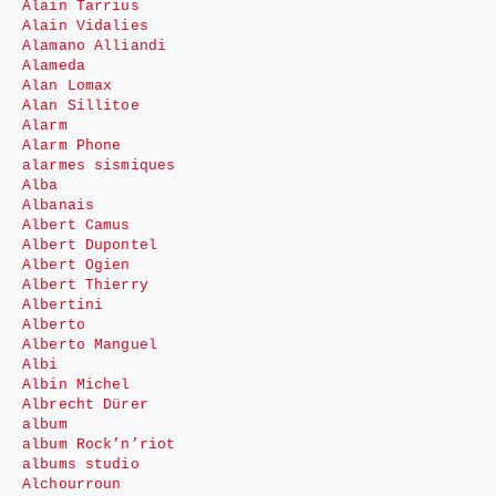
Alain Tarrius
Alain Vidalies
Alamano Alliandi
Alameda
Alan Lomax
Alan Sillitoe
Alarm
Alarm Phone
alarmes sismiques
Alba
Albanais
Albert Camus
Albert Dupontel
Albert Ogien
Albert Thierry
Albertini
Alberto
Alberto Manguel
Albi
Albin Michel
Albrecht Dürer
album
album Rock’n’riot
albums studio
Alchourroun