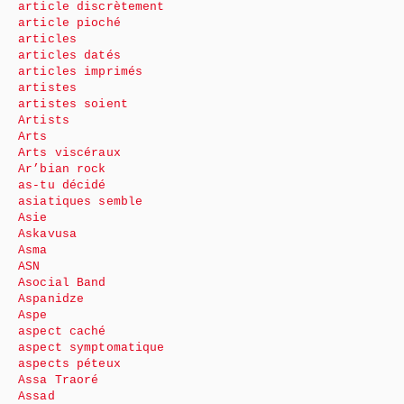
article discrètement
article pioché
articles
articles datés
articles imprimés
artistes
artistes soient
Artists
Arts
Arts viscéraux
Ar’bian rock
as-tu décidé
asiatiques semble
Asie
Askavusa
Asma
ASN
Asocial Band
Aspanidze
Aspe
aspect caché
aspect symptomatique
aspects péteux
Assa Traoré
Assad