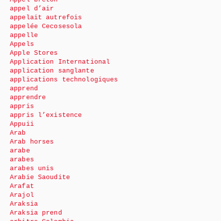
appel d’air
appelait autrefois
appelée Cecosesola
appelle
Appels
Apple Stores
Application International
application sanglante
applications technologiques
apprend
apprendre
appris
appris l’existence
Appuii
Arab
Arab horses
arabe
arabes
arabes unis
Arabie Saoudite
Arafat
Arajol
Araksia
Araksia prend