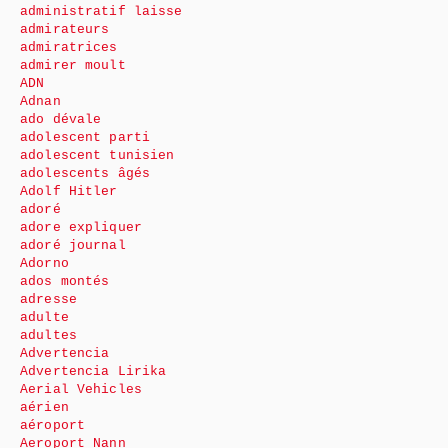
administratif laisse
admirateurs
admiratrices
admirer moult
ADN
Adnan
ado dévale
adolescent parti
adolescent tunisien
adolescents âgés
Adolf Hitler
adoré
adore expliquer
adoré journal
Adorno
ados montés
adresse
adulte
adultes
Advertencia
Advertencia Lirika
Aerial Vehicles
aérien
aéroport
Aeroport Nann