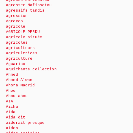
agresser Nafissatou
agressifs tandis
agression
Agrexco
agricole
AGRICOLE PERDU
agricole située
agricoles
agriculteurs
agricultrices
agriculture
Aguarico
aguichante collection
Ahmed
Ahmed Alwan
Ahora Madrid
Ahou
Ahou ahou
AIA
Aïcha
Aida
Aida dit
aiderait presque
aides