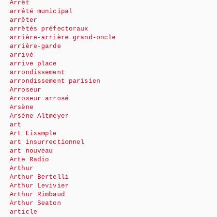
Arrêt
arrêté municipal
arrêter
arrêtés préfectoraux
arrière-arrière grand-oncle
arrière-garde
arrivé
arrive place
arrondissement
arrondissement parisien
Arroseur
Arroseur arrosé
Arsène
Arsène Altmeyer
art
Art Eixample
art insurrectionnel
art nouveau
Arte Radio
Arthur
Arthur Bertelli
Arthur Levivier
Arthur Rimbaud
Arthur Seaton
article