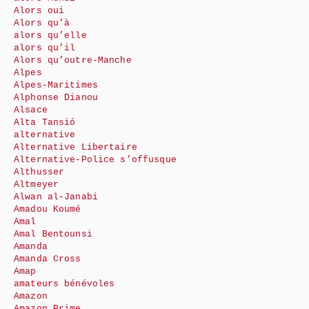
Alors oui
Alors qu’à
alors qu’elle
alors qu’il
Alors qu’outre-Manche
Alpes
Alpes-Maritimes
Alphonse Dianou
Alsace
Alta Tansió
alternative
Alternative Libertaire
Alternative-Police s’offusque
Althusser
Altmeyer
Alwan al-Janabi
Amadou Koumé
Amal
Amal Bentounsi
Amanda
Amanda Cross
Amap
amateurs bénévoles
Amazon
Amazon Prime