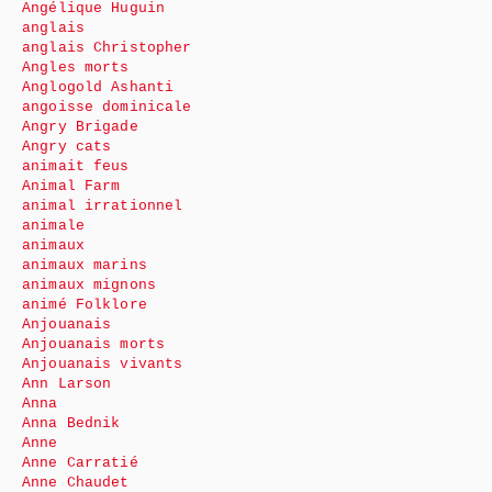
Angélique Huguin
anglais
anglais Christopher
Angles morts
Anglogold Ashanti
angoisse dominicale
Angry Brigade
Angry cats
animait feus
Animal Farm
animal irrationnel
animale
animaux
animaux marins
animaux mignons
animé Folklore
Anjouanais
Anjouanais morts
Anjouanais vivants
Ann Larson
Anna
Anna Bednik
Anne
Anne Carratié
Anne Chaudet