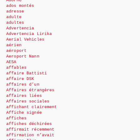
Adorno
ados montés
adresse
adulte
adultes
Advertencia
Advertencia Lirika
Aerial Vehicles
aérien
aéroport
Aeroport Nann
AESA
affables
affaire Battisti
affaire DSK
affaires d’un
Affaires étrangères
affaires liées
Affaires sociales
affichant clairement
Affiche signée
affiches
affiches déchirées
affirmait récemment
affirmation n’avait