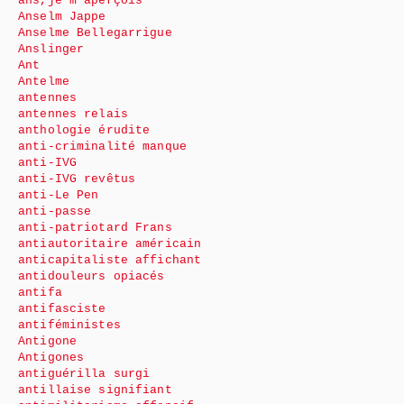
ans,je m’aperçois
Anselm Jappe
Anselme Bellegarrigue
Anslinger
Ant
Antelme
antennes
antennes relais
anthologie érudite
anti-criminalité manque
anti-IVG
anti-IVG revêtus
anti-Le Pen
anti-passe
anti-patriotard Frans
antiautoritaire américain
anticapitaliste affichant
antidouleurs opiacés
antifa
antifasciste
antiféministes
Antigone
Antigones
antiguérilla surgi
antillaise signifiant