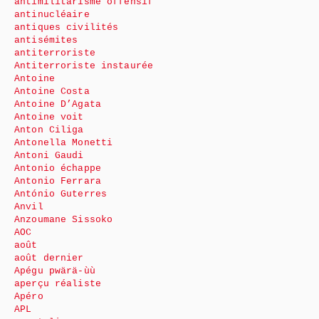
antimilitarisme offensif
antinucléaire
antiques civilités
antisémites
antiterroriste
Antiterroriste instaurée
Antoine
Antoine Costa
Antoine D’Agata
Antoine voit
Anton Ciliga
Antonella Monetti
Antoni Gaudi
Antonio échappe
Antonio Ferrara
António Guterres
Anvil
Anzoumane Sissoko
AOC
août
août dernier
Apégu pwärä-ùù
aperçu réaliste
Apéro
APL