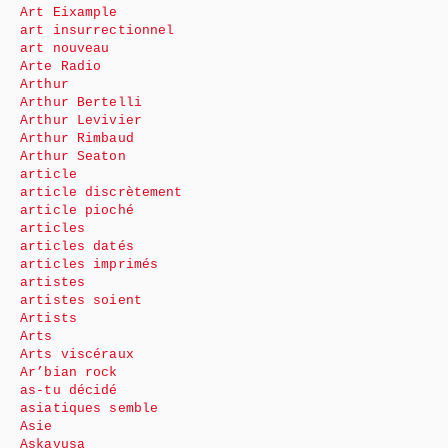
Art Eixample
art insurrectionnel
art nouveau
Arte Radio
Arthur
Arthur Bertelli
Arthur Levivier
Arthur Rimbaud
Arthur Seaton
article
article discrètement
article pioché
articles
articles datés
articles imprimés
artistes
artistes soient
Artists
Arts
Arts viscéraux
Ar’bian rock
as-tu décidé
asiatiques semble
Asie
Askavusa