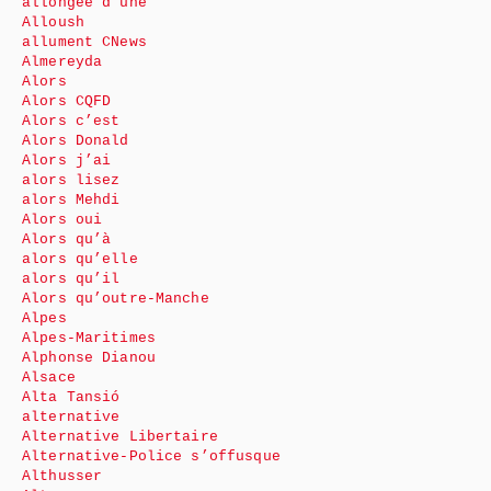
allongée d’une
Alloush
allument CNews
Almereyda
Alors
Alors CQFD
Alors c’est
Alors Donald
Alors j’ai
alors lisez
alors Mehdi
Alors oui
Alors qu’à
alors qu’elle
alors qu’il
Alors qu’outre-Manche
Alpes
Alpes-Maritimes
Alphonse Dianou
Alsace
Alta Tansió
alternative
Alternative Libertaire
Alternative-Police s’offusque
Althusser