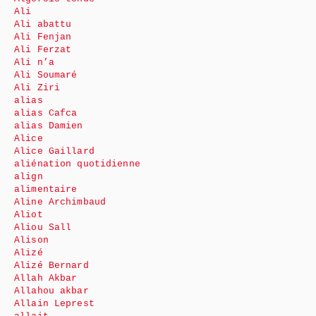
Ali
Ali abattu
Ali Fenjan
Ali Ferzat
Ali n’a
Ali Soumaré
Ali Ziri
alias
alias Cafca
alias Damien
Alice
Alice Gaillard
aliénation quotidienne
align
alimentaire
Aline Archimbaud
Aliot
Aliou Sall
Alison
Alizé
Alizé Bernard
Allah Akbar
Allahou akbar
Allain Leprest