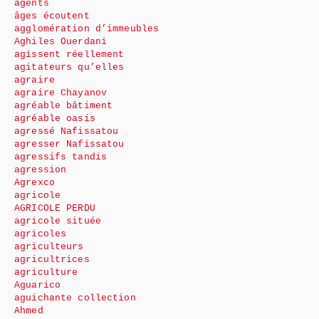
agents
âges écoutent
agglomération d’immeubles
Aghiles Ouerdani
agissent réellement
agitateurs qu’elles
agraire
agraire Chayanov
agréable bâtiment
agréable oasis
agressé Nafissatou
agresser Nafissatou
agressifs tandis
agression
Agrexco
agricole
AGRICOLE PERDU
agricole située
agricoles
agriculteurs
agricultrices
agriculture
Aguarico
aguichante collection
Ahmed