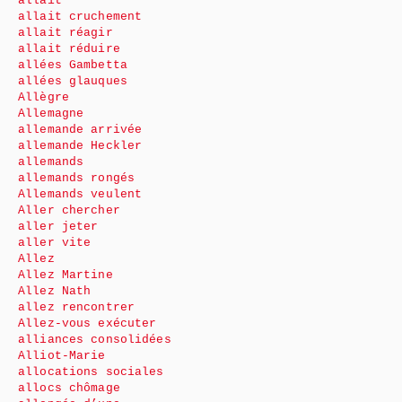
allait
allait cruchement
allait réagir
allait réduire
allées Gambetta
allées glauques
Allègre
Allemagne
allemande arrivée
allemande Heckler
allemands
allemands rongés
Allemands veulent
Aller chercher
aller jeter
aller vite
Allez
Allez Martine
Allez Nath
allez rencontrer
Allez-vous exécuter
alliances consolidées
Alliot-Marie
allocations sociales
allocs chômage