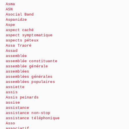
Asma
ASN
Asocial Band
Aspanidze
Aspe
aspect caché
aspect symptomatique
aspects péteux
Assa Traoré
Assad
assemblée
assemblée constituante
assemblée générale
assemblées
assemblées générales
assemblées populaires
assiette
assis
Assis peinards
assise
assistance
assistance non-stop
assistance téléphonique
Asso
associatif