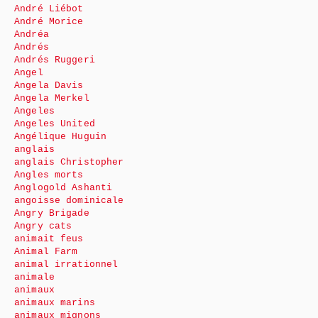
André Liébot
André Morice
Andréa
Andrés
Andrés Ruggeri
Angel
Angela Davis
Angela Merkel
Angeles
Angeles United
Angélique Huguin
anglais
anglais Christopher
Angles morts
Anglogold Ashanti
angoisse dominicale
Angry Brigade
Angry cats
animait feus
Animal Farm
animal irrationnel
animale
animaux
animaux marins
animaux mignons