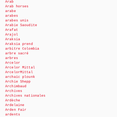
Arab
Arab horses
arabe
arabes
arabes unis
Arabie Saoudite
Arafat
Arajol
Araksia
Araksia prend
arbitre Colombia
arbre sacré
arbres
Arcelor
Arcelor Mittal
ArcelorMittal
archaïc plounk
Archie Shepp
Archimbaud
Archives
Archives nationales
Ardèche
Ardelaine
Arden Fair
ardents