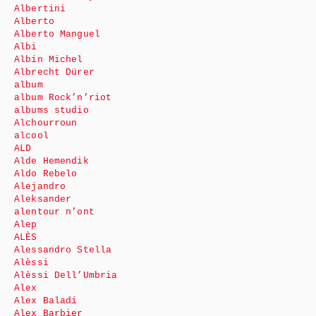
Albertini
Alberto
Alberto Manguel
Albi
Albin Michel
Albrecht Dürer
album
album Rock’n’riot
albums studio
Alchourroun
alcool
ALD
Alde Hemendik
Aldo Rebelo
Alejandro
Aleksander
alentour n’ont
Alep
ALÈS
Alessandro Stella
Alèssi
Alèssi Dell’Umbria
Alex
Alex Baladi
Alex Barbier