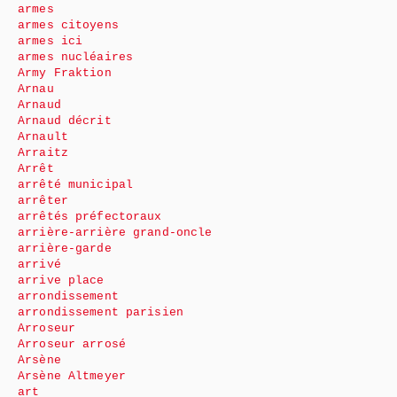
armes
armes citoyens
armes ici
armes nucléaires
Army Fraktion
Arnau
Arnaud
Arnaud décrit
Arnault
Arraitz
Arrêt
arrêté municipal
arrêter
arrêtés préfectoraux
arrière-arrière grand-oncle
arrière-garde
arrivé
arrive place
arrondissement
arrondissement parisien
Arroseur
Arroseur arrosé
Arsène
Arsène Altmeyer
art