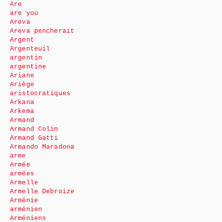
Are
are you
Areva
Areva pencherait
Argent
Argenteuil
argentin
argentine
Ariane
Ariège
aristocratiques
Arkana
Arkema
Armand
Armand Colin
Armand Gatti
Armando Maradona
arme
Armée
armées
Armelle
Armelle Debroize
Arménie
arménien
Arméniens