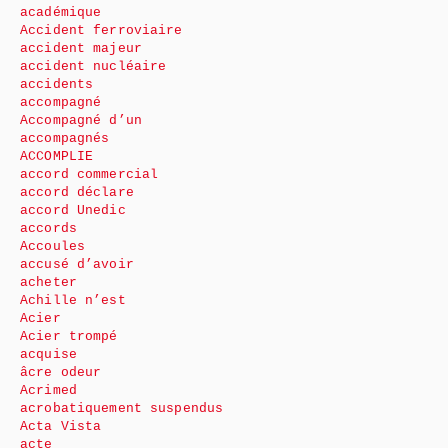
académique
Accident ferroviaire
accident majeur
accident nucléaire
accidents
accompagné
Accompagné d’un
accompagnés
ACCOMPLIE
accord commercial
accord déclare
accord Unedic
accords
Accoules
accusé d’avoir
acheter
Achille n’est
Acier
Acier trompé
acquise
âcre odeur
Acrimed
acrobatiquement suspendus
Acta Vista
acte