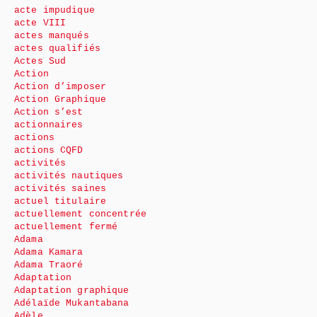
acte impudique
acte VIII
actes manqués
actes qualifiés
Actes Sud
Action
Action d’imposer
Action Graphique
Action s’est
actionnaires
actions
actions CQFD
activités
activités nautiques
activités saines
actuel titulaire
actuellement concentrée
actuellement fermé
Adama
Adama Kamara
Adama Traoré
Adaptation
Adaptation graphique
Adélaïde Mukantabana
Adèle