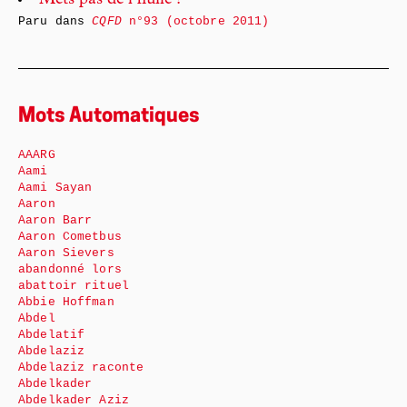
Mets pas de l’huile !
Paru dans
CQFD
n°93 (octobre 2011)
Mots Automatiques
AAARG
Aami
Aami Sayan
Aaron
Aaron Barr
Aaron Cometbus
Aaron Sievers
abandonné lors
abattoir rituel
Abbie Hoffman
Abdel
Abdelatif
Abdelaziz
Abdelaziz raconte
Abdelkader
Abdelkader Aziz