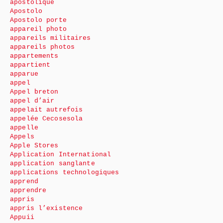
apostolique
Apostolo
Apostolo porte
appareil photo
appareils militaires
appareils photos
appartements
appartient
apparue
appel
Appel breton
appel d’air
appelait autrefois
appelée Cecosesola
appelle
Appels
Apple Stores
Application International
application sanglante
applications technologiques
apprend
apprendre
appris
appris l’existence
Appuii