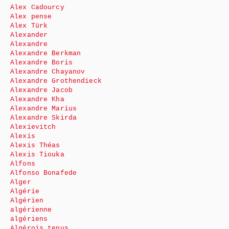
Alex Cadourcy
Alex pense
Alex Türk
Alexander
Alexandre
Alexandre Berkman
Alexandre Boris
Alexandre Chayanov
Alexandre Grothendieck
Alexandre Jacob
Alexandre Kha
Alexandre Marius
Alexandre Skirda
Alexievitch
Alexis
Alexis Théas
Alexis Tiouka
Alfons
Alfonso Bonafede
Alger
Algérie
Algérien
algérienne
algériens
Algérois tenus