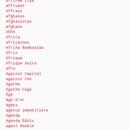
affirme Ilya
affluent
Affreux
afghanes
Afghanistan
afghans
AFPA
Africa
africaines
Afrika Bambaataa
Afrin
Afrique
Afrique noire
afro
Against Capital
against the
Agathe
Agathe Cagé
Âgé
âge d’or
âgées
agence immobilière
Agenda
Agenda Édito
agent double