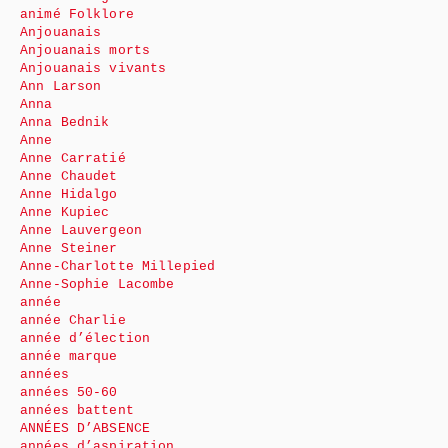
animé Folklore
Anjouanais
Anjouanais morts
Anjouanais vivants
Ann Larson
Anna
Anna Bednik
Anne
Anne Carratié
Anne Chaudet
Anne Hidalgo
Anne Kupiec
Anne Lauvergeon
Anne Steiner
Anne-Charlotte Millepied
Anne-Sophie Lacombe
année
année Charlie
année d’élection
année marque
années
années 50-60
années battent
ANNÉES D’ABSENCE
années d’aspiration