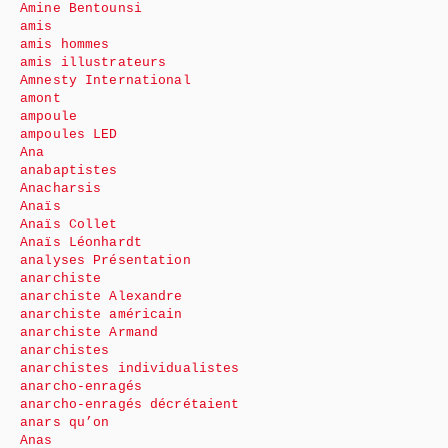
Amine Bentounsi
amis
amis hommes
amis illustrateurs
Amnesty International
amont
ampoule
ampoules LED
Ana
anabaptistes
Anacharsis
Anaïs
Anaïs Collet
Anaïs Léonhardt
analyses Présentation
anarchiste
anarchiste Alexandre
anarchiste américain
anarchiste Armand
anarchistes
anarchistes individualistes
anarcho-enragés
anarcho-enragés décrétaient
anars qu’on
Anas