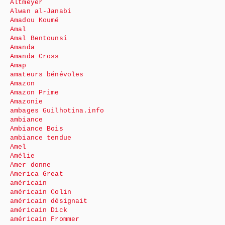
Altmeyer
Alwan al-Janabi
Amadou Koumé
Amal
Amal Bentounsi
Amanda
Amanda Cross
Amap
amateurs bénévoles
Amazon
Amazon Prime
Amazonie
ambages Guilhotina.info
ambiance
Ambiance Bois
ambiance tendue
Amel
Amélie
Amer donne
America Great
américain
américain Colin
américain désignait
américain Dick
américain Frommer