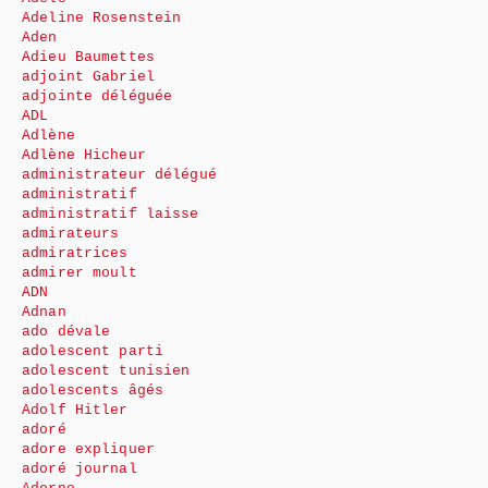
Adeline Rosenstein
Aden
Adieu Baumettes
adjoint Gabriel
adjointe déléguée
ADL
Adlène
Adlène Hicheur
administrateur délégué
administratif
administratif laisse
admirateurs
admiratrices
admirer moult
ADN
Adnan
ado dévale
adolescent parti
adolescent tunisien
adolescents âgés
Adolf Hitler
adoré
adore expliquer
adoré journal