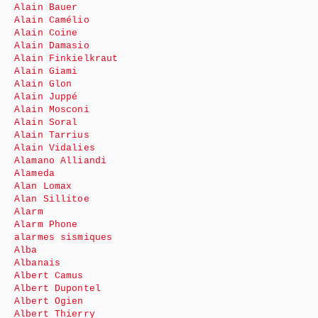
Alain Bauer
Alain Camélio
Alain Coine
Alain Damasio
Alain Finkielkraut
Alain Giami
Alain Glon
Alain Juppé
Alain Mosconi
Alain Soral
Alain Tarrius
Alain Vidalies
Alamano Alliandi
Alameda
Alan Lomax
Alan Sillitoe
Alarm
Alarm Phone
alarmes sismiques
Alba
Albanais
Albert Camus
Albert Dupontel
Albert Ogien
Albert Thierry