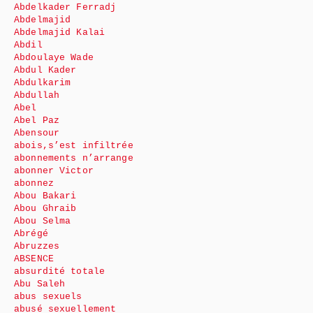
Abdelkader Ferradj
Abdelmajid
Abdelmajid Kalai
Abdil
Abdoulaye Wade
Abdul Kader
Abdulkarim
Abdullah
Abel
Abel Paz
Abensour
abois,s’est infiltrée
abonnements n’arrange
abonner Victor
abonnez
Abou Bakari
Abou Ghraib
Abou Selma
Abrégé
Abruzzes
ABSENCE
absurdité totale
Abu Saleh
abus sexuels
abusé sexuellement