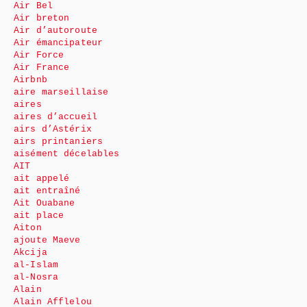
Air Bel
Air breton
Air d’autoroute
Air émancipateur
Air Force
Air France
Airbnb
aire marseillaise
aires
aires d’accueil
airs d’Astérix
airs printaniers
aisément décelables
AIT
ait appelé
ait entraîné
Ait Ouabane
ait place
Aiton
ajoute Maeve
Akcija
al-Islam
al-Nosra
Alain
Alain Afflelou