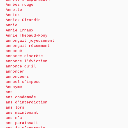
Années rouge
Annette
Annick
Annick Girardin
Annie
Annie Ernaux
Annie Thébaud-Mony
annonçait joyeusement
annonçait récemment
annoncé
annonce discrète
annonce l’éviction
annonce qu’il
annoncer
annonceurs
annuel s’impose
Anonyme
ans
ans condamnée
ans d’interdiction
ans lors
ans maintenant
ans n’a
ans paraissait