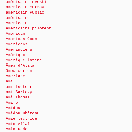
américain investi
américain Murray
américain Public
américaine
Américains
Américains pilotent
American
American Gods
Americans
Amérindiens
Amérique
Amérique latine
Âmes d’Atala
âmes sortent
Ameziane
ami
ami lecteur
ami Sarkozy
ami Thomas
Ami.e
Amidou
Amidou Château
Amie lectrice
Amin Allal
Amin Dada