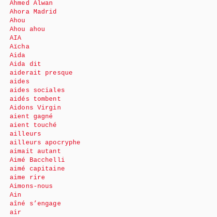
Ahmed Alwan
Ahora Madrid
Ahou
Ahou ahou
AIA
Aïcha
Aida
Aida dit
aiderait presque
aides
aides sociales
aidés tombent
Aidons Virgin
aient gagné
aient touché
ailleurs
ailleurs apocryphe
aimait autant
Aimé Bacchelli
aimé capitaine
aime rire
Aimons-nous
Ain
aîné s’engage
air