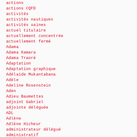
actions
actions CQFD
activités
activités nautiques
activités saines
actuel titulaire
actuellement concentrée
actuellement fermé
Adama
Adama Kamara
Adama Traoré
Adaptation
Adaptation graphique
Adélaïde Mukantabana
Adèle
Adeline Rosenstein
Aden
Adieu Baumettes
adjoint Gabriel
adjointe déléguée
ADL
Adlène
Adlène Hicheur
administrateur délégué
administratif