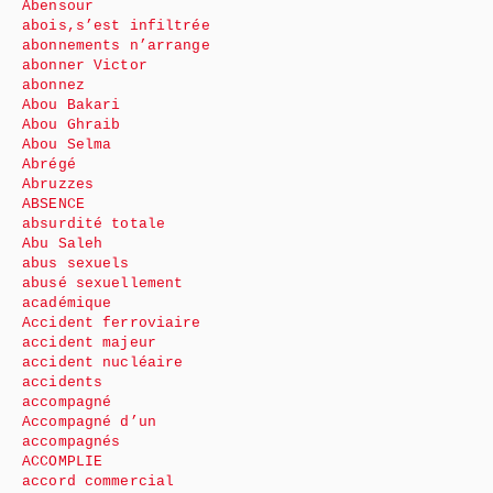
Abensour
abois,s’est infiltrée
abonnements n’arrange
abonner Victor
abonnez
Abou Bakari
Abou Ghraib
Abou Selma
Abrégé
Abruzzes
ABSENCE
absurdité totale
Abu Saleh
abus sexuels
abusé sexuellement
académique
Accident ferroviaire
accident majeur
accident nucléaire
accidents
accompagné
Accompagné d’un
accompagnés
ACCOMPLIE
accord commercial