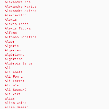
Alexandre Kha
Alexandre Marius
Alexandre Skirda
Alexievitch
Alexis
Alexis Théas
Alexis Tiouka
Alfons
Alfonso Bonafede
Alger
Algérie
Algérien
algérienne
algériens
Algérois tenus
Ali
Ali abattu
Ali Fenjan
Ali Ferzat
Ali n’a
Ali Soumaré
Ali Ziri
alias
alias Cafca
alias Damien