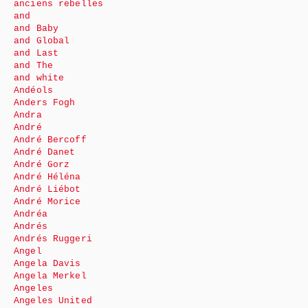
anciens rebelles
and
and Baby
and Global
and Last
and The
and white
Andéols
Anders Fogh
Andra
André
André Bercoff
André Danet
André Gorz
André Héléna
André Liébot
André Morice
Andréa
Andrés
Andrés Ruggeri
Angel
Angela Davis
Angela Merkel
Angeles
Angeles United