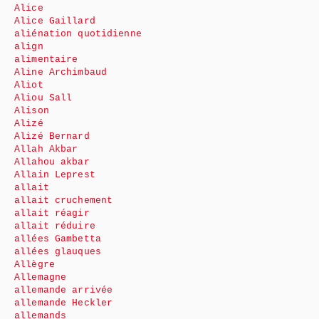
Alice
Alice Gaillard
aliénation quotidienne
align
alimentaire
Aline Archimbaud
Aliot
Aliou Sall
Alison
Alizé
Alizé Bernard
Allah Akbar
Allahou akbar
Allain Leprest
allait
allait cruchement
allait réagir
allait réduire
allées Gambetta
allées glauques
Allègre
Allemagne
allemande arrivée
allemande Heckler
allemands