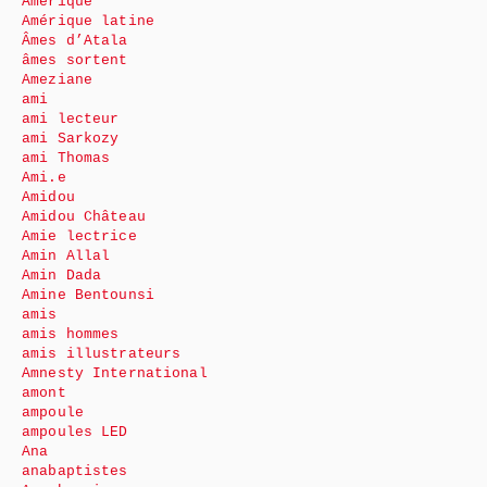
Amérique
Amérique latine
Âmes d’Atala
âmes sortent
Ameziane
ami
ami lecteur
ami Sarkozy
ami Thomas
Ami.e
Amidou
Amidou Château
Amie lectrice
Amin Allal
Amin Dada
Amine Bentounsi
amis
amis hommes
amis illustrateurs
Amnesty International
amont
ampoule
ampoules LED
Ana
anabaptistes