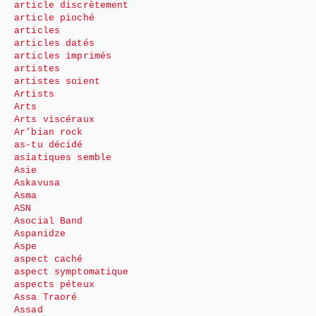
article discrètement
article pioché
articles
articles datés
articles imprimés
artistes
artistes soient
Artists
Arts
Arts viscéraux
Ar’bian rock
as-tu décidé
asiatiques semble
Asie
Askavusa
Asma
ASN
Asocial Band
Aspanidze
Aspe
aspect caché
aspect symptomatique
aspects péteux
Assa Traoré
Assad