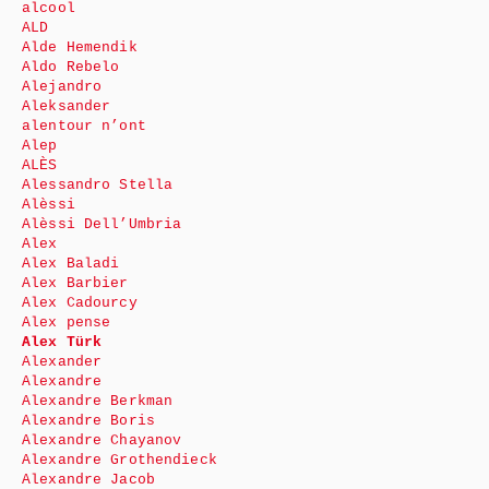
alcool
ALD
Alde Hemendik
Aldo Rebelo
Alejandro
Aleksander
alentour n’ont
Alep
ALÈS
Alessandro Stella
Alèssi
Alèssi Dell’Umbria
Alex
Alex Baladi
Alex Barbier
Alex Cadourcy
Alex pense
Alex Türk
Alexander
Alexandre
Alexandre Berkman
Alexandre Boris
Alexandre Chayanov
Alexandre Grothendieck
Alexandre Jacob