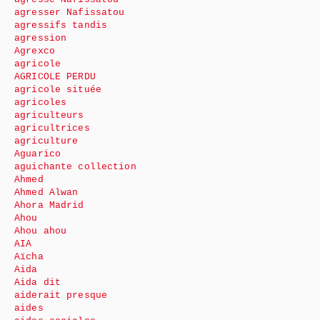
agresser Nafissatou
agressifs tandis
agression
Agrexco
agricole
AGRICOLE PERDU
agricole située
agricoles
agriculteurs
agricultrices
agriculture
Aguarico
aguichante collection
Ahmed
Ahmed Alwan
Ahora Madrid
Ahou
Ahou ahou
AIA
Aïcha
Aida
Aida dit
aiderait presque
aides