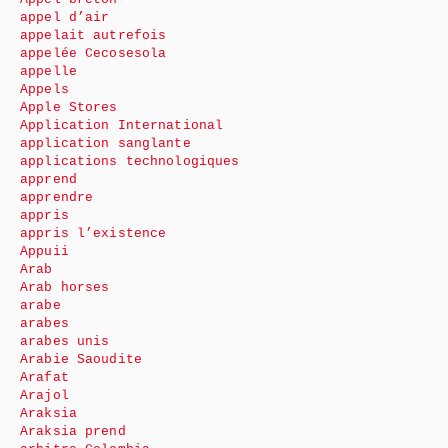
appel d’air
appelait autrefois
appelée Cecosesola
appelle
Appels
Apple Stores
Application International
application sanglante
applications technologiques
apprend
apprendre
appris
appris l’existence
Appuii
Arab
Arab horses
arabe
arabes
arabes unis
Arabie Saoudite
Arafat
Arajol
Araksia
Araksia prend