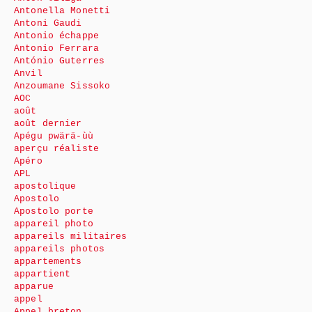
Antonella Monetti
Antoni Gaudi
Antonio échappe
Antonio Ferrara
António Guterres
Anvil
Anzoumane Sissoko
AOC
août
août dernier
Apégu pwärä-ùù
aperçu réaliste
Apéro
APL
apostolique
Apostolo
Apostolo porte
appareil photo
appareils militaires
appareils photos
appartements
appartient
apparue
appel
Appel breton