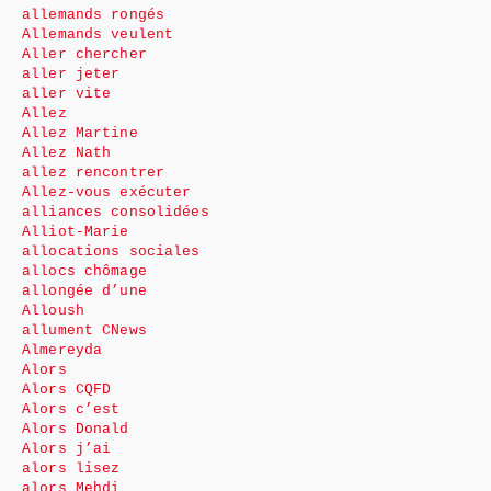
allemands rongés
Allemands veulent
Aller chercher
aller jeter
aller vite
Allez
Allez Martine
Allez Nath
allez rencontrer
Allez-vous exécuter
alliances consolidées
Alliot-Marie
allocations sociales
allocs chômage
allongée d’une
Alloush
allument CNews
Almereyda
Alors
Alors CQFD
Alors c’est
Alors Donald
Alors j’ai
alors lisez
alors Mehdi