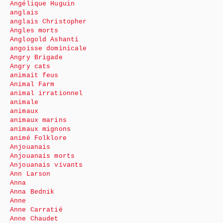
Angélique Huguin
anglais
anglais Christopher
Angles morts
Anglogold Ashanti
angoisse dominicale
Angry Brigade
Angry cats
animait feus
Animal Farm
animal irrationnel
animale
animaux
animaux marins
animaux mignons
animé Folklore
Anjouanais
Anjouanais morts
Anjouanais vivants
Ann Larson
Anna
Anna Bednik
Anne
Anne Carratié
Anne Chaudet