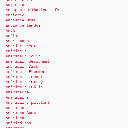
Amazonie
ambages Guilhotina.info
ambiance
Ambiance Bois
ambiance tendue
Amel
Amélie
Amer donne
America Great
américain
américain Colin
américain désignait
américain Dick
américain Frommer
américain investi
américain Murray
américain Public
américaine
Américains
Américains pilotent
American
American Gods
Americans
Amérindiens