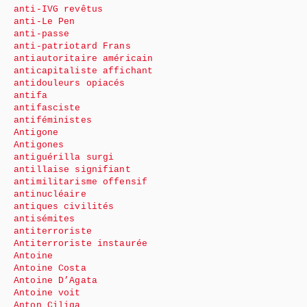
anti-IVG revêtus
anti-Le Pen
anti-passe
anti-patriotard Frans
antiautoritaire américain
anticapitaliste affichant
antidouleurs opiacés
antifa
antifasciste
antiféministes
Antigone
Antigones
antiguérilla surgi
antillaise signifiant
antimilitarisme offensif
antinucléaire
antiques civilités
antisémites
antiterroriste
Antiterroriste instaurée
Antoine
Antoine Costa
Antoine D’Agata
Antoine voit
Anton Ciliga