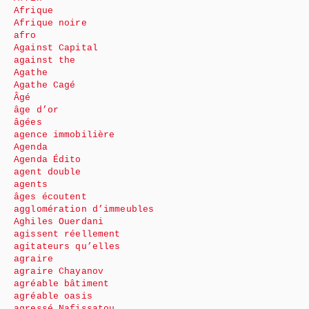
Afrique
Afrique noire
afro
Against Capital
against the
Agathe
Agathe Cagé
Âgé
âge d’or
âgées
agence immobilière
Agenda
Agenda Édito
agent double
agents
âges écoutent
agglomération d’immeubles
Aghiles Ouerdani
agissent réellement
agitateurs qu’elles
agraire
agraire Chayanov
agréable bâtiment
agréable oasis
agressé Nafissatou