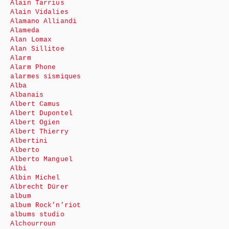
Alain Tarrius
Alain Vidalies
Alamano Alliandi
Alameda
Alan Lomax
Alan Sillitoe
Alarm
Alarm Phone
alarmes sismiques
Alba
Albanais
Albert Camus
Albert Dupontel
Albert Ogien
Albert Thierry
Albertini
Alberto
Alberto Manguel
Albi
Albin Michel
Albrecht Dürer
album
album Rock’n’riot
albums studio
Alchourroun