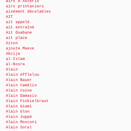
airs d’Astérix
airs printaniers
aisément décelables
AIT
ait appelé
ait entraîné
Ait Ouabane
ait place
Aiton
ajoute Maeve
Akcija
al-Islam
al-Nosra
Alain
Alain Afflelou
Alain Bauer
Alain Camélio
Alain Coine
Alain Damasio
Alain Finkielkraut
Alain Giami
Alain Glon
Alain Juppé
Alain Mosconi
Alain Soral