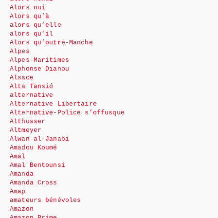
Alors oui
Alors qu’à
alors qu’elle
alors qu’il
Alors qu’outre-Manche
Alpes
Alpes-Maritimes
Alphonse Dianou
Alsace
Alta Tansió
alternative
Alternative Libertaire
Alternative-Police s’offusque
Althusser
Altmeyer
Alwan al-Janabi
Amadou Koumé
Amal
Amal Bentounsi
Amanda
Amanda Cross
Amap
amateurs bénévoles
Amazon
Amazon Prime