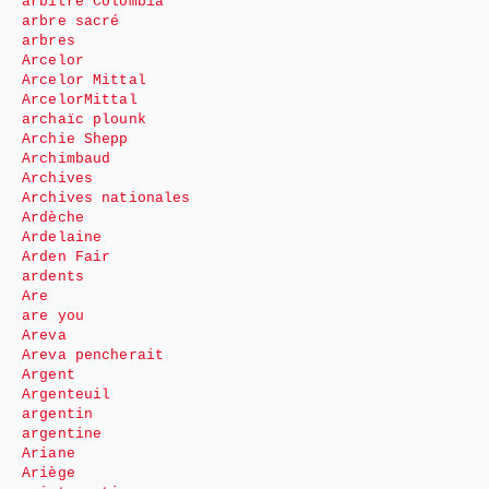
arbitre Colombia
arbre sacré
arbres
Arcelor
Arcelor Mittal
ArcelorMittal
archaïc plounk
Archie Shepp
Archimbaud
Archives
Archives nationales
Ardèche
Ardelaine
Arden Fair
ardents
Are
are you
Areva
Areva pencherait
Argent
Argenteuil
argentin
argentine
Ariane
Ariège