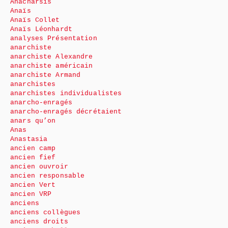
Anacharsis
Anaïs
Anaïs Collet
Anaïs Léonhardt
analyses Présentation
anarchiste
anarchiste Alexandre
anarchiste américain
anarchiste Armand
anarchistes
anarchistes individualistes
anarcho-enragés
anarcho-enragés décrétaient
anars qu’on
Anas
Anastasia
ancien camp
ancien fief
ancien ouvroir
ancien responsable
ancien Vert
ancien VRP
anciens
anciens collègues
anciens droits