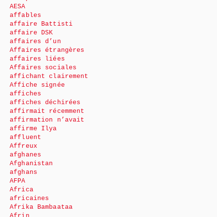
AESA
affables
affaire Battisti
affaire DSK
affaires d’un
Affaires étrangères
affaires liées
Affaires sociales
affichant clairement
Affiche signée
affiches
affiches déchirées
affirmait récemment
affirmation n’avait
affirme Ilya
affluent
Affreux
afghanes
Afghanistan
afghans
AFPA
Africa
africaines
Afrika Bambaataa
Afrin