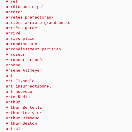
Arrêt
arrêté municipal
arrêter
arrêtés préfectoraux
arrière-arrière grand-oncle
arrière-garde
arrivé
arrive place
arrondissement
arrondissement parisien
Arroseur
Arroseur arrosé
Arsène
Arsène Altmeyer
art
Art Eixample
art insurrectionnel
art nouveau
Arte Radio
Arthur
Arthur Bertelli
Arthur Levivier
Arthur Rimbaud
Arthur Seaton
article