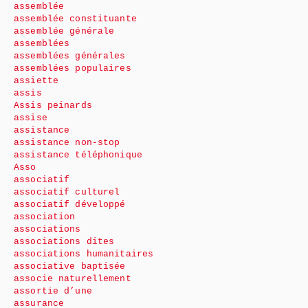
assemblée
assemblée constituante
assemblée générale
assemblées
assemblées générales
assemblées populaires
assiette
assis
Assis peinards
assise
assistance
assistance non-stop
assistance téléphonique
Asso
associatif
associatif culturel
associatif développé
association
associations
associations dites
associations humanitaires
associative baptisée
associe naturellement
assortie d’une
assurance