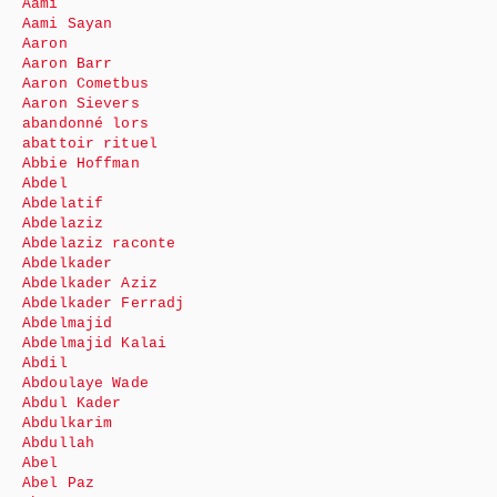
Aami
Aami Sayan
Aaron
Aaron Barr
Aaron Cometbus
Aaron Sievers
abandonné lors
abattoir rituel
Abbie Hoffman
Abdel
Abdelatif
Abdelaziz
Abdelaziz raconte
Abdelkader
Abdelkader Aziz
Abdelkader Ferradj
Abdelmajid
Abdelmajid Kalai
Abdil
Abdoulaye Wade
Abdul Kader
Abdulkarim
Abdullah
Abel
Abel Paz