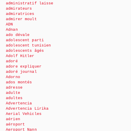
administratif laisse
admirateurs
admiratrices
admirer moult
ADN
Adnan
ado dévale
adolescent parti
adolescent tunisien
adolescents âgés
Adolf Hitler
adoré
adore expliquer
adoré journal
Adorno
ados montés
adresse
adulte
adultes
Advertencia
Advertencia Lirika
Aerial Vehicles
aérien
aéroport
Aeroport Nann