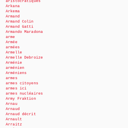
aristocratiques
Arkana
Arkema
Armand
Armand Colin
Armand Gatti
Armando Maradona
arme
Armée
armées
Armelle
Armelle Debroize
Arménie
arménien
Arméniens
armes
armes citoyens
armes ici
armes nucléaires
Army Fraktion
Arnau
Arnaud
Arnaud décrit
Arnault
Arraitz