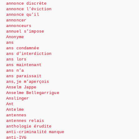
annonce discrète
annonce l’éviction
annonce qu’il
annoncer
annonceurs
annuel s’impose
Anonyme
ans
ans condamnée
ans d’interdiction
ans lors
ans maintenant
ans n’a
ans paraissait
ans,je m’aperçois
Anselm Jappe
Anselme Bellegarrigue
Anslinger
Ant
Antelme
antennes
antennes relais
anthologie érudite
anti-criminalité manque
anti-IVG