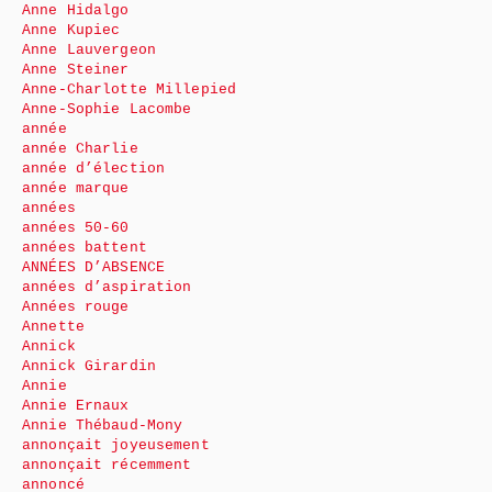
Anne Hidalgo
Anne Kupiec
Anne Lauvergeon
Anne Steiner
Anne-Charlotte Millepied
Anne-Sophie Lacombe
année
année Charlie
année d’élection
année marque
années
années 50-60
années battent
ANNÉES D’ABSENCE
années d’aspiration
Années rouge
Annette
Annick
Annick Girardin
Annie
Annie Ernaux
Annie Thébaud-Mony
annonçait joyeusement
annonçait récemment
annoncé