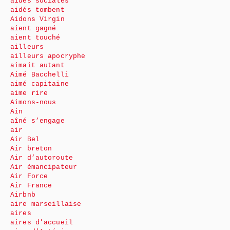
aides sociales
aidés tombent
Aidons Virgin
aient gagné
aient touché
ailleurs
ailleurs apocryphe
aimait autant
Aimé Bacchelli
aimé capitaine
aime rire
Aimons-nous
Ain
aîné s’engage
air
Air Bel
Air breton
Air d’autoroute
Air émancipateur
Air Force
Air France
Airbnb
aire marseillaise
aires
aires d’accueil