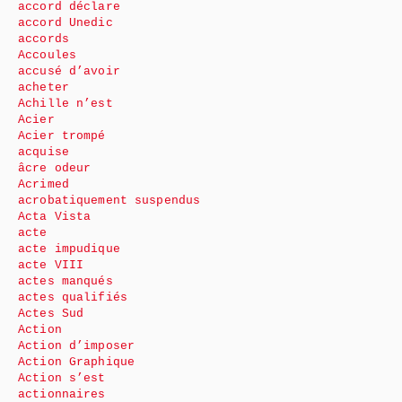
accord déclare
accord Unedic
accords
Accoules
accusé d’avoir
acheter
Achille n’est
Acier
Acier trompé
acquise
âcre odeur
Acrimed
acrobatiquement suspendus
Acta Vista
acte
acte impudique
acte VIII
actes manqués
actes qualifiés
Actes Sud
Action
Action d’imposer
Action Graphique
Action s’est
actionnaires