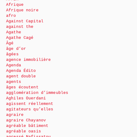
Afrique
Afrique noire
afro
Against Capital
against the
Agathe
Agathe Cagé
Âgé
âge d’or
âgées
agence immobilière
Agenda
Agenda Édito
agent double
agents
âges écoutent
agglomération d’immeubles
Aghiles Ouerdani
agissent réellement
agitateurs qu’elles
agraire
agraire Chayanov
agréable bâtiment
agréable oasis
agressé Nafissatou