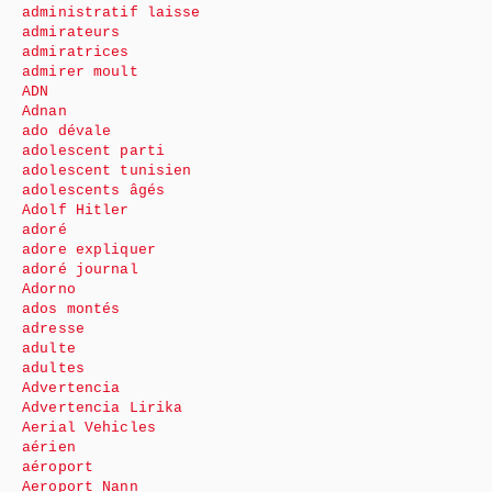
administratif laisse
admirateurs
admiratrices
admirer moult
ADN
Adnan
ado dévale
adolescent parti
adolescent tunisien
adolescents âgés
Adolf Hitler
adoré
adore expliquer
adoré journal
Adorno
ados montés
adresse
adulte
adultes
Advertencia
Advertencia Lirika
Aerial Vehicles
aérien
aéroport
Aeroport Nann