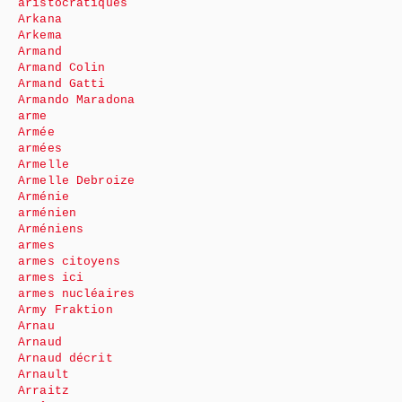
aristocratiques
Arkana
Arkema
Armand
Armand Colin
Armand Gatti
Armando Maradona
arme
Armée
armées
Armelle
Armelle Debroize
Arménie
arménien
Arméniens
armes
armes citoyens
armes ici
armes nucléaires
Army Fraktion
Arnau
Arnaud
Arnaud décrit
Arnault
Arraitz