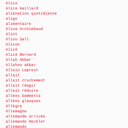
Alice
Alice Gaillard
aliénation quotidienne
align
alimentaire
Aline Archimbaud
Aliot
Aliou Sall
Alison
Alizé
Alizé Bernard
Allah Akbar
Allahou akbar
Allain Leprest
allait
allait cruchement
allait réagir
allait réduire
allées Gambetta
allées glauques
Allègre
Allemagne
allemande arrivée
allemande Heckler
allemands