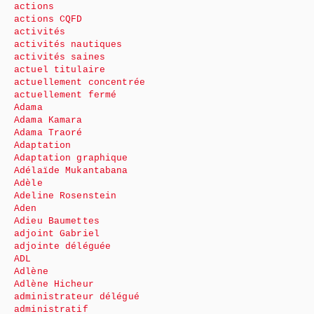
actions
actions CQFD
activités
activités nautiques
activités saines
actuel titulaire
actuellement concentrée
actuellement fermé
Adama
Adama Kamara
Adama Traoré
Adaptation
Adaptation graphique
Adélaïde Mukantabana
Adèle
Adeline Rosenstein
Aden
Adieu Baumettes
adjoint Gabriel
adjointe déléguée
ADL
Adlène
Adlène Hicheur
administrateur délégué
administratif