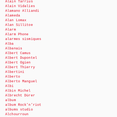
Alain Tarrius
Alain Vidalies
Alamano Alliandi
Alameda
Alan Lomax
Alan Sillitoe
Alarm
Alarm Phone
alarmes sismiques
Alba
Albanais
Albert Camus
Albert Dupontel
Albert Ogien
Albert Thierry
Albertini
Alberto
Alberto Manguel
Albi
Albin Michel
Albrecht Dürer
album
album Rock’n’riot
albums studio
Alchourroun