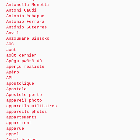
Antonella Monetti
Antoni Gaudi
Antonio échappe
Antonio Ferrara
António Guterres
Anvil
Anzoumane Sissoko
AOC
août
août dernier
Apégu pwärä-ùù
aperçu réaliste
Apéro
APL
apostolique
Apostolo
Apostolo porte
appareil photo
appareils militaires
appareils photos
appartements
appartient
apparue
appel
Appel breton