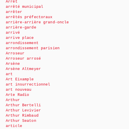
Arrêt
arrêté municipal
arrêter
arrêtés préfectoraux
arrière-arrière grand-oncle
arrière-garde
arrivé
arrive place
arrondissement
arrondissement parisien
Arroseur
Arroseur arrosé
Arsène
Arsène Altmeyer
art
Art Eixample
art insurrectionnel
art nouveau
Arte Radio
Arthur
Arthur Bertelli
Arthur Levivier
Arthur Rimbaud
Arthur Seaton
article