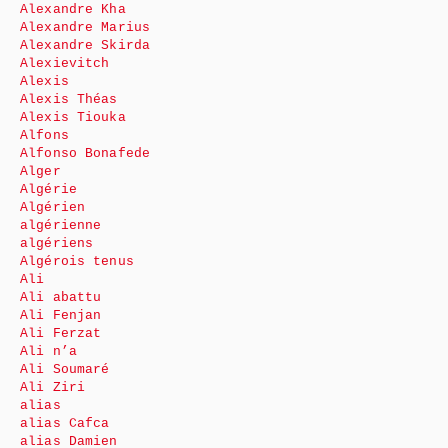
Alexandre Kha
Alexandre Marius
Alexandre Skirda
Alexievitch
Alexis
Alexis Théas
Alexis Tiouka
Alfons
Alfonso Bonafede
Alger
Algérie
Algérien
algérienne
algériens
Algérois tenus
Ali
Ali abattu
Ali Fenjan
Ali Ferzat
Ali n’a
Ali Soumaré
Ali Ziri
alias
alias Cafca
alias Damien