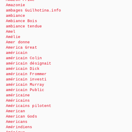
Amazonie
ambages Guilhotina.info
ambiance
Ambiance Bois
ambiance tendue
Amel
Amélie
Amer donne
America Great
américain
américain Colin
américain désignait
américain Dick
américain Frommer
américain investi
américain Murray
américain Public
américaine
Américains
Américains pilotent
American
American Gods
Americans
Amérindiens