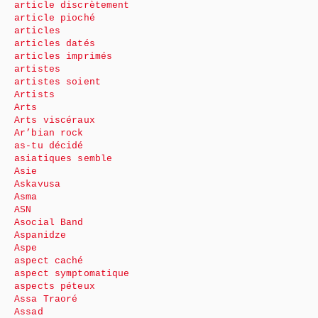
article discrètement
article pioché
articles
articles datés
articles imprimés
artistes
artistes soient
Artists
Arts
Arts viscéraux
Ar’bian rock
as-tu décidé
asiatiques semble
Asie
Askavusa
Asma
ASN
Asocial Band
Aspanidze
Aspe
aspect caché
aspect symptomatique
aspects péteux
Assa Traoré
Assad