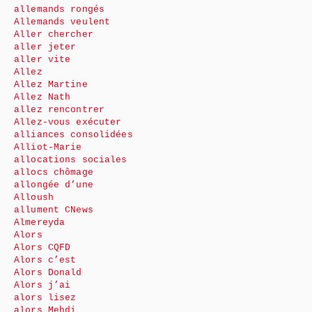
allemands rongés
Allemands veulent
Aller chercher
aller jeter
aller vite
Allez
Allez Martine
Allez Nath
allez rencontrer
Allez-vous exécuter
alliances consolidées
Alliot-Marie
allocations sociales
allocs chômage
allongée d’une
Alloush
allument CNews
Almereyda
Alors
Alors CQFD
Alors c’est
Alors Donald
Alors j’ai
alors lisez
alors Mehdi