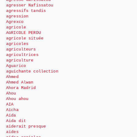
agresser Nafissatou
agressifs tandis
agression
Agrexco
agricole
AGRICOLE PERDU
agricole située
agricoles
agriculteurs
agricultrices
agriculture
Aguarico
aguichante collection
Ahmed
Ahmed Alwan
Ahora Madrid
Ahou
Ahou ahou
AIA
Aïcha
Aida
Aida dit
aiderait presque
aides