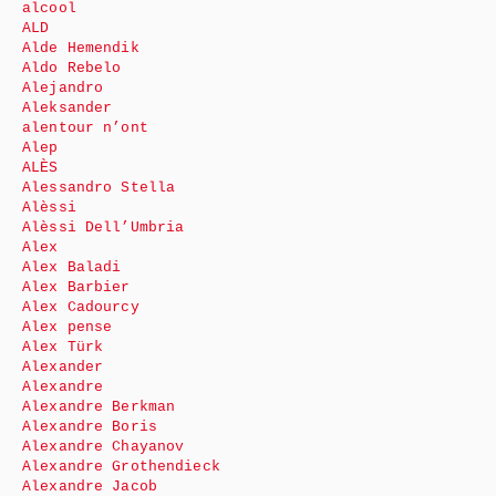
alcool
ALD
Alde Hemendik
Aldo Rebelo
Alejandro
Aleksander
alentour n’ont
Alep
ALÈS
Alessandro Stella
Alèssi
Alèssi Dell’Umbria
Alex
Alex Baladi
Alex Barbier
Alex Cadourcy
Alex pense
Alex Türk
Alexander
Alexandre
Alexandre Berkman
Alexandre Boris
Alexandre Chayanov
Alexandre Grothendieck
Alexandre Jacob