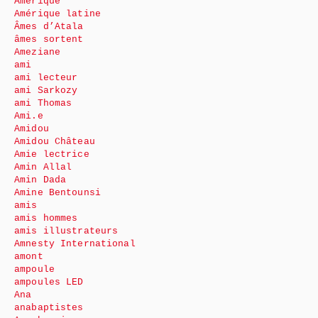
Amérique
Amérique latine
Âmes d’Atala
âmes sortent
Ameziane
ami
ami lecteur
ami Sarkozy
ami Thomas
Ami.e
Amidou
Amidou Château
Amie lectrice
Amin Allal
Amin Dada
Amine Bentounsi
amis
amis hommes
amis illustrateurs
Amnesty International
amont
ampoule
ampoules LED
Ana
anabaptistes