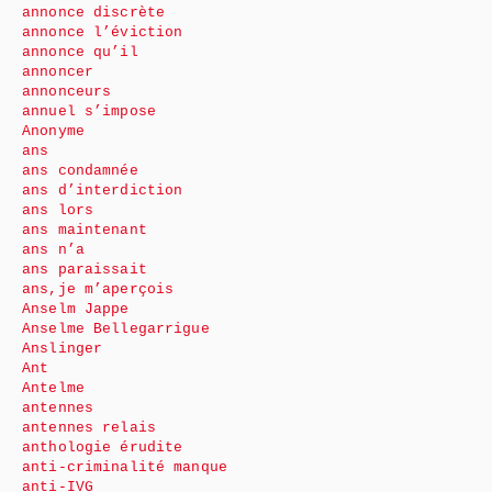
annonce discrète
annonce l’éviction
annonce qu’il
annoncer
annonceurs
annuel s’impose
Anonyme
ans
ans condamnée
ans d’interdiction
ans lors
ans maintenant
ans n’a
ans paraissait
ans,je m’aperçois
Anselm Jappe
Anselme Bellegarrigue
Anslinger
Ant
Antelme
antennes
antennes relais
anthologie érudite
anti-criminalité manque
anti-IVG