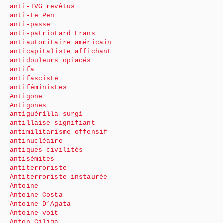
anti-IVG revêtus
anti-Le Pen
anti-passe
anti-patriotard Frans
antiautoritaire américain
anticapitaliste affichant
antidouleurs opiacés
antifa
antifasciste
antiféministes
Antigone
Antigones
antiguérilla surgi
antillaise signifiant
antimilitarisme offensif
antinucléaire
antiques civilités
antisémites
antiterroriste
Antiterroriste instaurée
Antoine
Antoine Costa
Antoine D’Agata
Antoine voit
Anton Ciliga