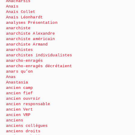
Anacharsis
Anaïs
Anaïs Collet
Anaïs Léonhardt
analyses Présentation
anarchiste
anarchiste Alexandre
anarchiste américain
anarchiste Armand
anarchistes
anarchistes individualistes
anarcho-enragés
anarcho-enragés décrétaient
anars qu’on
Anas
Anastasia
ancien camp
ancien fief
ancien ouvroir
ancien responsable
ancien Vert
ancien VRP
anciens
anciens collègues
anciens droits