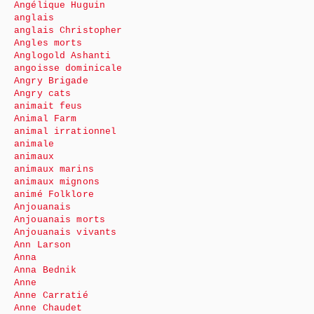
Angélique Huguin
anglais
anglais Christopher
Angles morts
Anglogold Ashanti
angoisse dominicale
Angry Brigade
Angry cats
animait feus
Animal Farm
animal irrationnel
animale
animaux
animaux marins
animaux mignons
animé Folklore
Anjouanais
Anjouanais morts
Anjouanais vivants
Ann Larson
Anna
Anna Bednik
Anne
Anne Carratié
Anne Chaudet