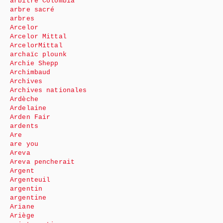
arbitre Colombia
arbre sacré
arbres
Arcelor
Arcelor Mittal
ArcelorMittal
archaïc plounk
Archie Shepp
Archimbaud
Archives
Archives nationales
Ardèche
Ardelaine
Arden Fair
ardents
Are
are you
Areva
Areva pencherait
Argent
Argenteuil
argentin
argentine
Ariane
Ariège