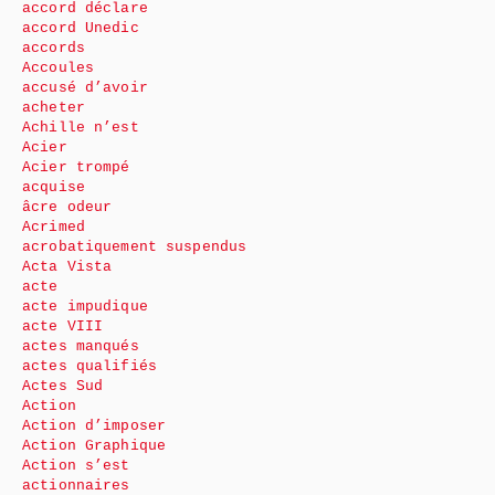
accord déclare
accord Unedic
accords
Accoules
accusé d’avoir
acheter
Achille n’est
Acier
Acier trompé
acquise
âcre odeur
Acrimed
acrobatiquement suspendus
Acta Vista
acte
acte impudique
acte VIII
actes manqués
actes qualifiés
Actes Sud
Action
Action d’imposer
Action Graphique
Action s’est
actionnaires