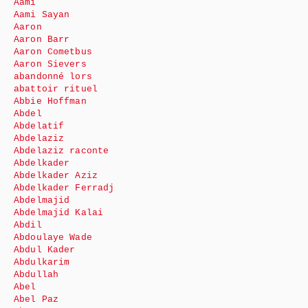
Aami
Aami Sayan
Aaron
Aaron Barr
Aaron Cometbus
Aaron Sievers
abandonné lors
abattoir rituel
Abbie Hoffman
Abdel
Abdelatif
Abdelaziz
Abdelaziz raconte
Abdelkader
Abdelkader Aziz
Abdelkader Ferradj
Abdelmajid
Abdelmajid Kalai
Abdil
Abdoulaye Wade
Abdul Kader
Abdulkarim
Abdullah
Abel
Abel Paz