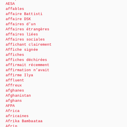
AESA
affables
affaire Battisti
affaire DSK
affaires d’un
Affaires étrangères
affaires liées
Affaires sociales
affichant clairement
Affiche signée
affiches
affiches déchirées
affirmait récemment
affirmation n’avait
affirme Ilya
affluent
Affreux
afghanes
Afghanistan
afghans
AFPA
Africa
africaines
Afrika Bambaataa
Afrin