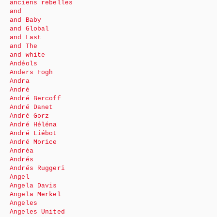
anciens rebelles
and
and Baby
and Global
and Last
and The
and white
Andéols
Anders Fogh
Andra
André
André Bercoff
André Danet
André Gorz
André Héléna
André Liébot
André Morice
Andréa
Andrés
Andrés Ruggeri
Angel
Angela Davis
Angela Merkel
Angeles
Angeles United