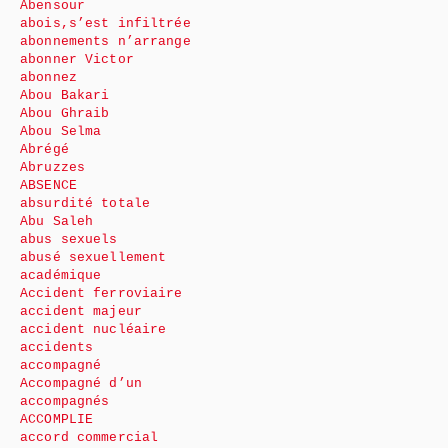
Abensour
abois,s’est infiltrée
abonnements n’arrange
abonner Victor
abonnez
Abou Bakari
Abou Ghraib
Abou Selma
Abrégé
Abruzzes
ABSENCE
absurdité totale
Abu Saleh
abus sexuels
abusé sexuellement
académique
Accident ferroviaire
accident majeur
accident nucléaire
accidents
accompagné
Accompagné d’un
accompagnés
ACCOMPLIE
accord commercial