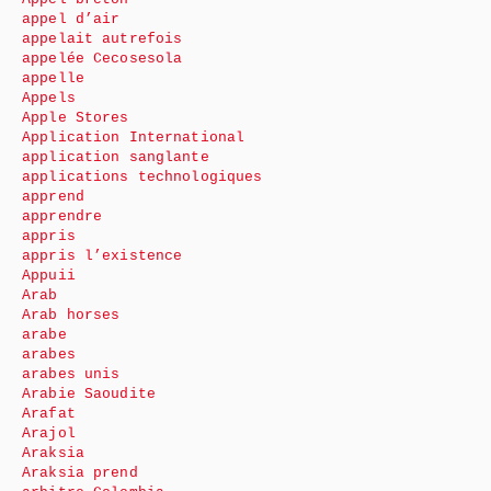
appel d’air
appelait autrefois
appelée Cecosesola
appelle
Appels
Apple Stores
Application International
application sanglante
applications technologiques
apprend
apprendre
appris
appris l’existence
Appuii
Arab
Arab horses
arabe
arabes
arabes unis
Arabie Saoudite
Arafat
Arajol
Araksia
Araksia prend