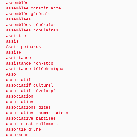
assemblée
assemblée constituante
assemblée générale
assemblées
assemblées générales
assemblées populaires
assiette
assis
Assis peinards
assise
assistance
assistance non-stop
assistance téléphonique
Asso
associatif
associatif culturel
associatif développé
association
associations
associations dites
associations humanitaires
associative baptisée
associe naturellement
assortie d’une
assurance