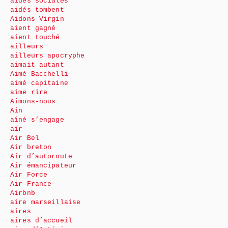
aides sociales
aidés tombent
Aidons Virgin
aient gagné
aient touché
ailleurs
ailleurs apocryphe
aimait autant
Aimé Bacchelli
aimé capitaine
aime rire
Aimons-nous
Ain
aîné s’engage
air
Air Bel
Air breton
Air d’autoroute
Air émancipateur
Air Force
Air France
Airbnb
aire marseillaise
aires
aires d’accueil