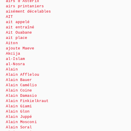
airs d’Astérix
airs printaniers
aisément décelables
AIT
ait appelé
ait entraîné
Ait Ouabane
ait place
Aiton
ajoute Maeve
Akcija
al-Islam
al-Nosra
Alain
Alain Afflelou
Alain Bauer
Alain Camélio
Alain Coine
Alain Damasio
Alain Finkielkraut
Alain Giami
Alain Glon
Alain Juppé
Alain Mosconi
Alain Soral