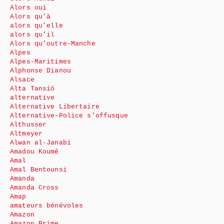
Alors oui
Alors qu’à
alors qu’elle
alors qu’il
Alors qu’outre-Manche
Alpes
Alpes-Maritimes
Alphonse Dianou
Alsace
Alta Tansió
alternative
Alternative Libertaire
Alternative-Police s’offusque
Althusser
Altmeyer
Alwan al-Janabi
Amadou Koumé
Amal
Amal Bentounsi
Amanda
Amanda Cross
Amap
amateurs bénévoles
Amazon
Amazon Prime