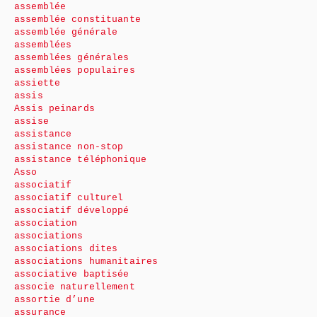
assemblée
assemblée constituante
assemblée générale
assemblées
assemblées générales
assemblées populaires
assiette
assis
Assis peinards
assise
assistance
assistance non-stop
assistance téléphonique
Asso
associatif
associatif culturel
associatif développé
association
associations
associations dites
associations humanitaires
associative baptisée
associe naturellement
assortie d’une
assurance