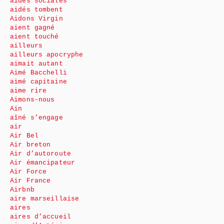
aides sociales
aidés tombent
Aidons Virgin
aient gagné
aient touché
ailleurs
ailleurs apocryphe
aimait autant
Aimé Bacchelli
aimé capitaine
aime rire
Aimons-nous
Ain
aîné s’engage
air
Air Bel
Air breton
Air d’autoroute
Air émancipateur
Air Force
Air France
Airbnb
aire marseillaise
aires
aires d’accueil