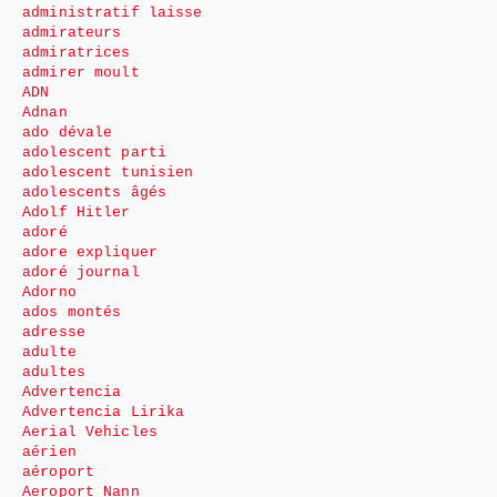
administratif laisse
admirateurs
admiratrices
admirer moult
ADN
Adnan
ado dévale
adolescent parti
adolescent tunisien
adolescents âgés
Adolf Hitler
adoré
adore expliquer
adoré journal
Adorno
ados montés
adresse
adulte
adultes
Advertencia
Advertencia Lirika
Aerial Vehicles
aérien
aéroport
Aeroport Nann