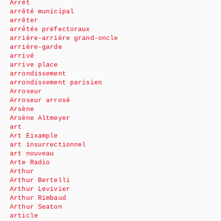
Arrêt
arrêté municipal
arrêter
arrêtés préfectoraux
arrière-arrière grand-oncle
arrière-garde
arrivé
arrive place
arrondissement
arrondissement parisien
Arroseur
Arroseur arrosé
Arsène
Arsène Altmeyer
art
Art Eixample
art insurrectionnel
art nouveau
Arte Radio
Arthur
Arthur Bertelli
Arthur Levivier
Arthur Rimbaud
Arthur Seaton
article