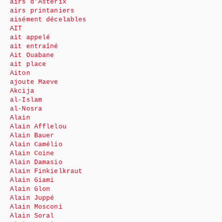
airs d’Astérix
airs printaniers
aisément décelables
AIT
ait appelé
ait entraîné
Ait Ouabane
ait place
Aiton
ajoute Maeve
Akcija
al-Islam
al-Nosra
Alain
Alain Afflelou
Alain Bauer
Alain Camélio
Alain Coine
Alain Damasio
Alain Finkielkraut
Alain Giami
Alain Glon
Alain Juppé
Alain Mosconi
Alain Soral