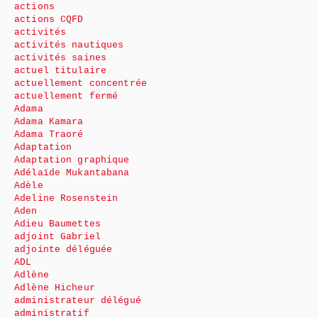
actions
actions CQFD
activités
activités nautiques
activités saines
actuel titulaire
actuellement concentrée
actuellement fermé
Adama
Adama Kamara
Adama Traoré
Adaptation
Adaptation graphique
Adélaïde Mukantabana
Adèle
Adeline Rosenstein
Aden
Adieu Baumettes
adjoint Gabriel
adjointe déléguée
ADL
Adlène
Adlène Hicheur
administrateur délégué
administratif