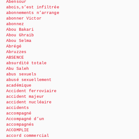
Abensour
abois,s’est infiltrée
abonnements n’arrange
abonner Victor
abonnez
Abou Bakari
Abou Ghraib
Abou Selma
Abrégé
Abruzzes
ABSENCE
absurdité totale
Abu Saleh
abus sexuels
abusé sexuellement
académique
Accident ferroviaire
accident majeur
accident nucléaire
accidents
accompagné
Accompagné d’un
accompagnés
ACCOMPLIE
accord commercial