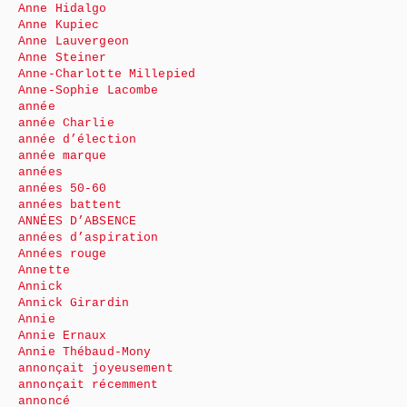
Anne Hidalgo
Anne Kupiec
Anne Lauvergeon
Anne Steiner
Anne-Charlotte Millepied
Anne-Sophie Lacombe
année
année Charlie
année d’élection
année marque
années
années 50-60
années battent
ANNÉES D’ABSENCE
années d’aspiration
Années rouge
Annette
Annick
Annick Girardin
Annie
Annie Ernaux
Annie Thébaud-Mony
annonçait joyeusement
annonçait récemment
annoncé