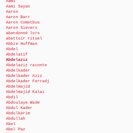
Aami
Aami Sayan
Aaron
Aaron Barr
Aaron Cometbus
Aaron Sievers
abandonné lors
abattoir rituel
Abbie Hoffman
Abdel
Abdelatif
Abdelaziz
Abdelaziz raconte
Abdelkader
Abdelkader Aziz
Abdelkader Ferradj
Abdelmajid
Abdelmajid Kalai
Abdil
Abdoulaye Wade
Abdul Kader
Abdulkarim
Abdullah
Abel
Abel Paz