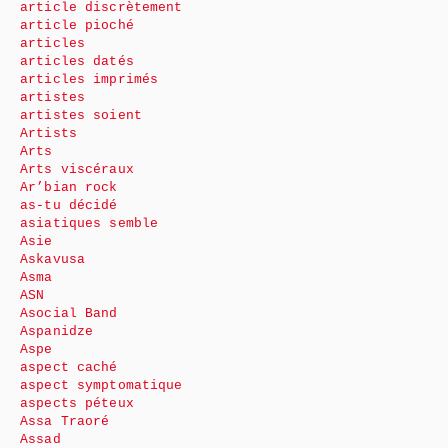
article discrètement
article pioché
articles
articles datés
articles imprimés
artistes
artistes soient
Artists
Arts
Arts viscéraux
Ar’bian rock
as-tu décidé
asiatiques semble
Asie
Askavusa
Asma
ASN
Asocial Band
Aspanidze
Aspe
aspect caché
aspect symptomatique
aspects péteux
Assa Traoré
Assad