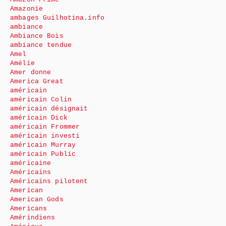
Amazonie
ambages Guilhotina.info
ambiance
Ambiance Bois
ambiance tendue
Amel
Amélie
Amer donne
America Great
américain
américain Colin
américain désignait
américain Dick
américain Frommer
américain investi
américain Murray
américain Public
américaine
Américains
Américains pilotent
American
American Gods
Americans
Amérindiens