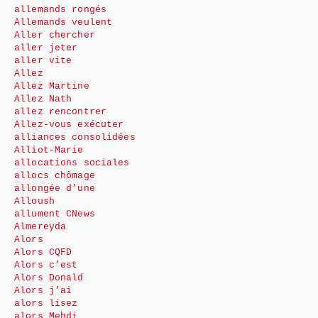
allemands rongés
Allemands veulent
Aller chercher
aller jeter
aller vite
Allez
Allez Martine
Allez Nath
allez rencontrer
Allez-vous exécuter
alliances consolidées
Alliot-Marie
allocations sociales
allocs chômage
allongée d’une
Alloush
allument CNews
Almereyda
Alors
Alors CQFD
Alors c’est
Alors Donald
Alors j’ai
alors lisez
alors Mehdi