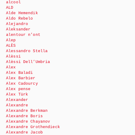
alcool
ALD
Alde Hemendik
Aldo Rebelo
Alejandro
Aleksander
alentour n’ont
Alep
ALÈS
Alessandro Stella
Alèssi
Alèssi Dell’Umbria
Alex
Alex Baladi
Alex Barbier
Alex Cadourcy
Alex pense
Alex Türk
Alexander
Alexandre
Alexandre Berkman
Alexandre Boris
Alexandre Chayanov
Alexandre Grothendieck
Alexandre Jacob