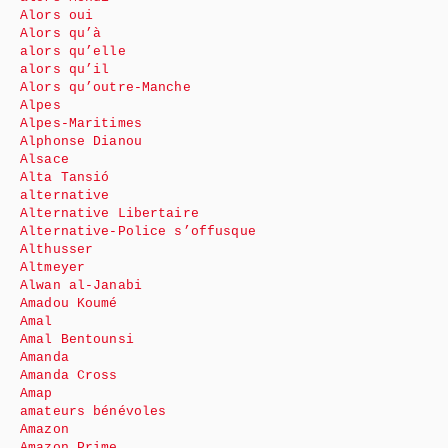
Alors oui
Alors qu’à
alors qu’elle
alors qu’il
Alors qu’outre-Manche
Alpes
Alpes-Maritimes
Alphonse Dianou
Alsace
Alta Tansió
alternative
Alternative Libertaire
Alternative-Police s’offusque
Althusser
Altmeyer
Alwan al-Janabi
Amadou Koumé
Amal
Amal Bentounsi
Amanda
Amanda Cross
Amap
amateurs bénévoles
Amazon
Amazon Prime