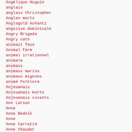
Angélique Huguin
anglais
anglais Christopher
Angles morts
Anglogold Ashanti
angoisse dominicale
Angry Brigade
Angry cats
animait feus
Animal Farm
animal irrationnel
animale
animaux
animaux marins
animaux mignons
animé Folklore
Anjouanais
Anjouanais morts
Anjouanais vivants
Ann Larson
Anna
Anna Bednik
Anne
Anne Carratié
Anne Chaudet