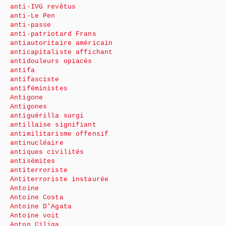
anti-IVG revêtus
anti-Le Pen
anti-passe
anti-patriotard Frans
antiautoritaire américain
anticapitaliste affichant
antidouleurs opiacés
antifa
antifasciste
antiféministes
Antigone
Antigones
antiguérilla surgi
antillaise signifiant
antimilitarisme offensif
antinucléaire
antiques civilités
antisémites
antiterroriste
Antiterroriste instaurée
Antoine
Antoine Costa
Antoine D’Agata
Antoine voit
Anton Ciliga