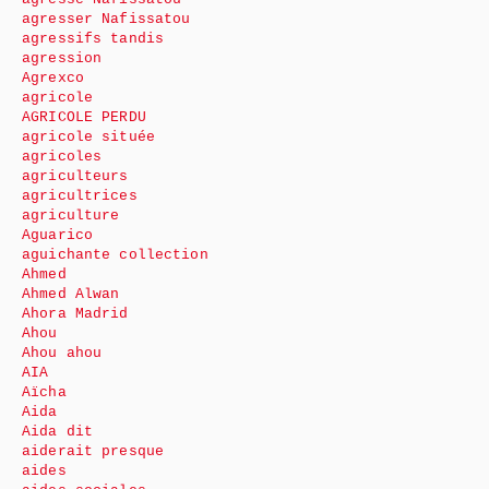
agresser Nafissatou
agressifs tandis
agression
Agrexco
agricole
AGRICOLE PERDU
agricole située
agricoles
agriculteurs
agricultrices
agriculture
Aguarico
aguichante collection
Ahmed
Ahmed Alwan
Ahora Madrid
Ahou
Ahou ahou
AIA
Aïcha
Aida
Aida dit
aiderait presque
aides