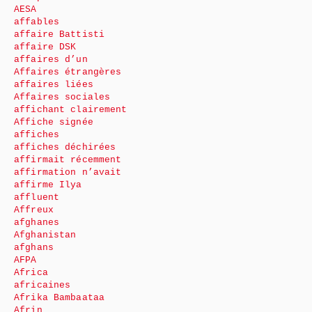
AESA
affables
affaire Battisti
affaire DSK
affaires d’un
Affaires étrangères
affaires liées
Affaires sociales
affichant clairement
Affiche signée
affiches
affiches déchirées
affirmait récemment
affirmation n’avait
affirme Ilya
affluent
Affreux
afghanes
Afghanistan
afghans
AFPA
Africa
africaines
Afrika Bambaataa
Afrin