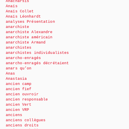
Anacharsis
Anaïs
Anaïs Collet
Anaïs Léonhardt
analyses Présentation
anarchiste
anarchiste Alexandre
anarchiste américain
anarchiste Armand
anarchistes
anarchistes individualistes
anarcho-enragés
anarcho-enragés décrétaient
anars qu’on
Anas
Anastasia
ancien camp
ancien fief
ancien ouvroir
ancien responsable
ancien Vert
ancien VRP
anciens
anciens collègues
anciens droits