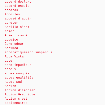
accord déclare
accord Unedic
accords
Accoules
accusé d’avoir
acheter
Achille n’est
Acier
Acier trompé
acquise
âcre odeur
Acrimed
acrobatiquement suspendus
Acta Vista
acte
acte impudique
acte VIII
actes manqués
actes qualifiés
Actes Sud
Action
Action d’imposer
Action Graphique
Action s’est
actionnaires