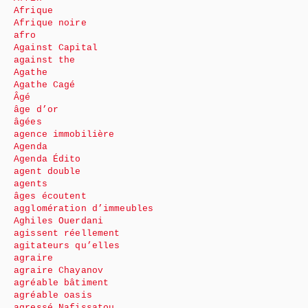
Afrique
Afrique noire
afro
Against Capital
against the
Agathe
Agathe Cagé
Âgé
âge d’or
âgées
agence immobilière
Agenda
Agenda Édito
agent double
agents
âges écoutent
agglomération d’immeubles
Aghiles Ouerdani
agissent réellement
agitateurs qu’elles
agraire
agraire Chayanov
agréable bâtiment
agréable oasis
agressé Nafissatou