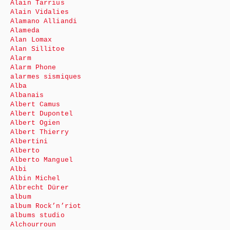
Alain Tarrius
Alain Vidalies
Alamano Alliandi
Alameda
Alan Lomax
Alan Sillitoe
Alarm
Alarm Phone
alarmes sismiques
Alba
Albanais
Albert Camus
Albert Dupontel
Albert Ogien
Albert Thierry
Albertini
Alberto
Alberto Manguel
Albi
Albin Michel
Albrecht Dürer
album
album Rock’n’riot
albums studio
Alchourroun