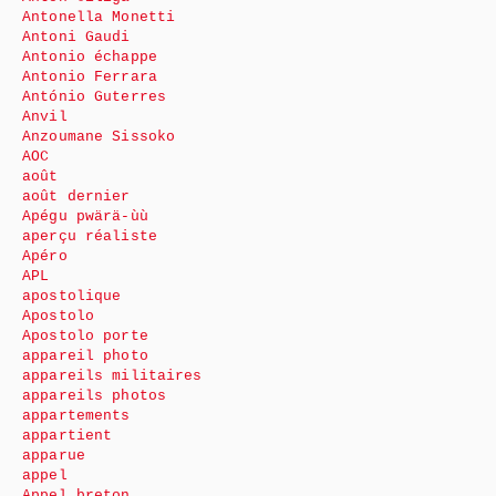
Antonella Monetti
Antoni Gaudi
Antonio échappe
Antonio Ferrara
António Guterres
Anvil
Anzoumane Sissoko
AOC
août
août dernier
Apégu pwärä-ùù
aperçu réaliste
Apéro
APL
apostolique
Apostolo
Apostolo porte
appareil photo
appareils militaires
appareils photos
appartements
appartient
apparue
appel
Appel breton