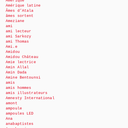
Amérique
Amérique latine
Âmes d’Atala
âmes sortent
Ameziane
ami
ami lecteur
ami Sarkozy
ami Thomas
Ami.e
Amidou
Amidou Château
Amie lectrice
Amin Allal
Amin Dada
Amine Bentounsi
amis
amis hommes
amis illustrateurs
Amnesty International
amont
ampoule
ampoules LED
Ana
anabaptistes