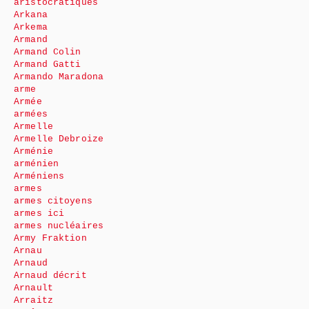
aristocratiques
Arkana
Arkema
Armand
Armand Colin
Armand Gatti
Armando Maradona
arme
Armée
armées
Armelle
Armelle Debroize
Arménie
arménien
Arméniens
armes
armes citoyens
armes ici
armes nucléaires
Army Fraktion
Arnau
Arnaud
Arnaud décrit
Arnault
Arraitz