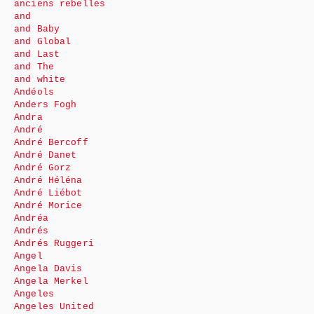
anciens rebelles
and
and Baby
and Global
and Last
and The
and white
Andéols
Anders Fogh
Andra
André
André Bercoff
André Danet
André Gorz
André Héléna
André Liébot
André Morice
Andréa
Andrés
Andrés Ruggeri
Angel
Angela Davis
Angela Merkel
Angeles
Angeles United