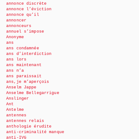
annonce discrète
annonce l’éviction
annonce qu’il
annoncer
annonceurs
annuel s’impose
Anonyme
ans
ans condamnée
ans d’interdiction
ans lors
ans maintenant
ans n’a
ans paraissait
ans,je m’aperçois
Anselm Jappe
Anselme Bellegarrigue
Anslinger
Ant
Antelme
antennes
antennes relais
anthologie érudite
anti-criminalité manque
anti-IVG