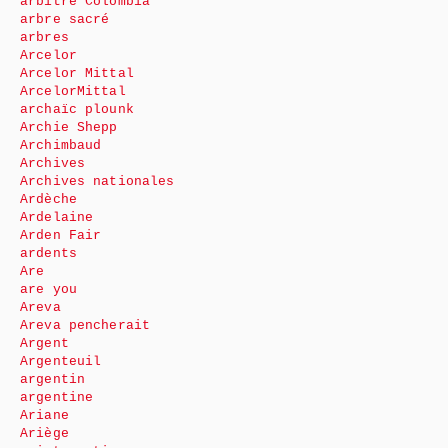
arbitre Colombia
arbre sacré
arbres
Arcelor
Arcelor Mittal
ArcelorMittal
archaïc plounk
Archie Shepp
Archimbaud
Archives
Archives nationales
Ardèche
Ardelaine
Arden Fair
ardents
Are
are you
Areva
Areva pencherait
Argent
Argenteuil
argentin
argentine
Ariane
Ariège