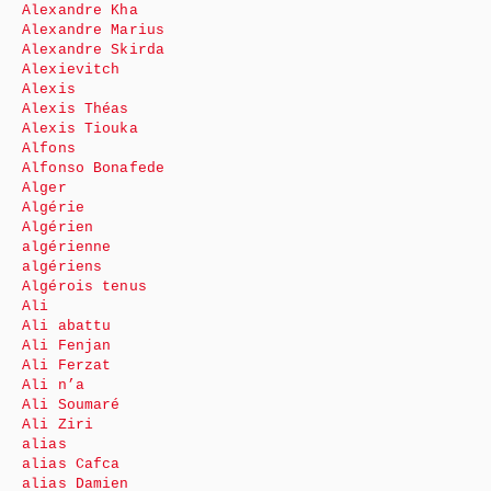
Alexandre Kha
Alexandre Marius
Alexandre Skirda
Alexievitch
Alexis
Alexis Théas
Alexis Tiouka
Alfons
Alfonso Bonafede
Alger
Algérie
Algérien
algérienne
algériens
Algérois tenus
Ali
Ali abattu
Ali Fenjan
Ali Ferzat
Ali n’a
Ali Soumaré
Ali Ziri
alias
alias Cafca
alias Damien