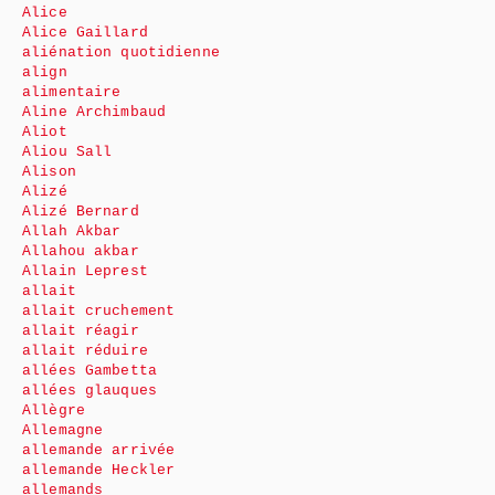
Alice
Alice Gaillard
aliénation quotidienne
align
alimentaire
Aline Archimbaud
Aliot
Aliou Sall
Alison
Alizé
Alizé Bernard
Allah Akbar
Allahou akbar
Allain Leprest
allait
allait cruchement
allait réagir
allait réduire
allées Gambetta
allées glauques
Allègre
Allemagne
allemande arrivée
allemande Heckler
allemands