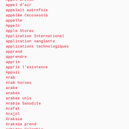
appel d’air
appelait autrefois
appelée Cecosesola
appelle
Appels
Apple Stores
Application International
application sanglante
applications technologiques
apprend
apprendre
appris
appris l’existence
Appuii
Arab
Arab horses
arabe
arabes
arabes unis
Arabie Saoudite
Arafat
Arajol
Araksia
Araksia prend