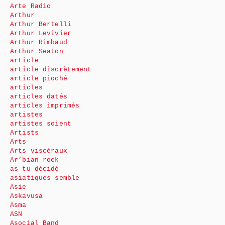
Arte Radio
Arthur
Arthur Bertelli
Arthur Levivier
Arthur Rimbaud
Arthur Seaton
article
article discrètement
article pioché
articles
articles datés
articles imprimés
artistes
artistes soient
Artists
Arts
Arts viscéraux
Ar’bian rock
as-tu décidé
asiatiques semble
Asie
Askavusa
Asma
ASN
Asocial Band