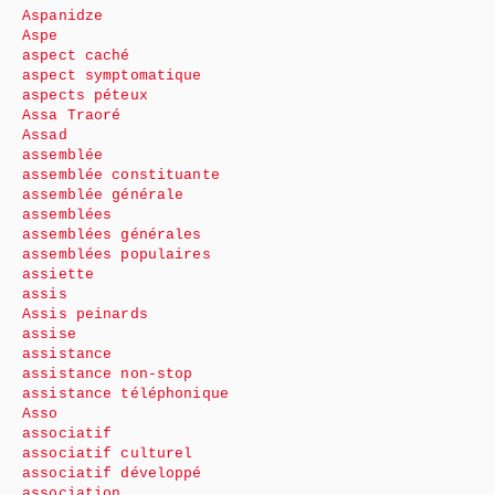
Aspanidze
Aspe
aspect caché
aspect symptomatique
aspects péteux
Assa Traoré
Assad
assemblée
assemblée constituante
assemblée générale
assemblées
assemblées générales
assemblées populaires
assiette
assis
Assis peinards
assise
assistance
assistance non-stop
assistance téléphonique
Asso
associatif
associatif culturel
associatif développé
association