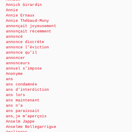
Annick Girardin
Annie
Annie Ernaux
Annie Thébaud-Mony
annonçait joyeusement
annonçait récemment
annoncé
annonce discrète
annonce l’éviction
annonce qu’il
annoncer
annonceurs
annuel s’impose
Anonyme
ans
ans condamnée
ans d’interdiction
ans lors
ans maintenant
ans n’a
ans paraissait
ans,je m’aperçois
Anselm Jappe
Anselme Bellegarrigue