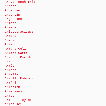
Areva pencherait
Argent
Argenteuil
argentin
argentine
Ariane
Ariège
aristocratiques
Arkana
Arkema
Armand
Armand Colin
Armand Gatti
Armando Maradona
arme
Armée
armées
Armelle
Armelle Debroize
Arménie
arménien
Arméniens
armes
armes citoyens
armes ici