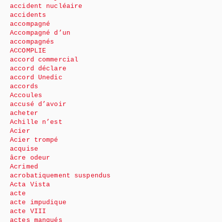
accident nucléaire
accidents
accompagné
Accompagné d’un
accompagnés
ACCOMPLIE
accord commercial
accord déclare
accord Unedic
accords
Accoules
accusé d’avoir
acheter
Achille n’est
Acier
Acier trompé
acquise
âcre odeur
Acrimed
acrobatiquement suspendus
Acta Vista
acte
acte impudique
acte VIII
actes manqués