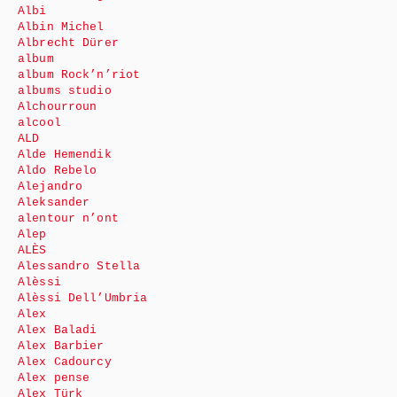
Albi
Albin Michel
Albrecht Dürer
album
album Rock’n’riot
albums studio
Alchourroun
alcool
ALD
Alde Hemendik
Aldo Rebelo
Alejandro
Aleksander
alentour n’ont
Alep
ALÈS
Alessandro Stella
Alèssi
Alèssi Dell’Umbria
Alex
Alex Baladi
Alex Barbier
Alex Cadourcy
Alex pense
Alex Türk