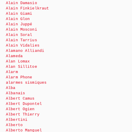
Alain Damasio
Alain Finkielkraut
Alain Giami
Alain Glon
Alain Juppé
Alain Mosconi
Alain Soral
Alain Tarrius
Alain Vidalies
Alamano Alliandi
Alameda
Alan Lomax
Alan Sillitoe
Alarm
Alarm Phone
alarmes sismiques
Alba
Albanais
Albert Camus
Albert Dupontel
Albert Ogien
Albert Thierry
Albertini
Alberto
Alberto Manguel