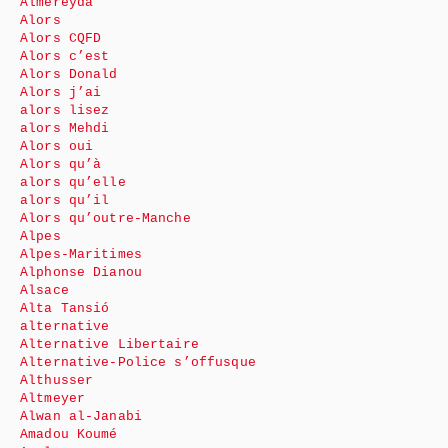
Almereyda
Alors
Alors CQFD
Alors c’est
Alors Donald
Alors j’ai
alors lisez
alors Mehdi
Alors oui
Alors qu’à
alors qu’elle
alors qu’il
Alors qu’outre-Manche
Alpes
Alpes-Maritimes
Alphonse Dianou
Alsace
Alta Tansió
alternative
Alternative Libertaire
Alternative-Police s’offusque
Althusser
Altmeyer
Alwan al-Janabi
Amadou Koumé