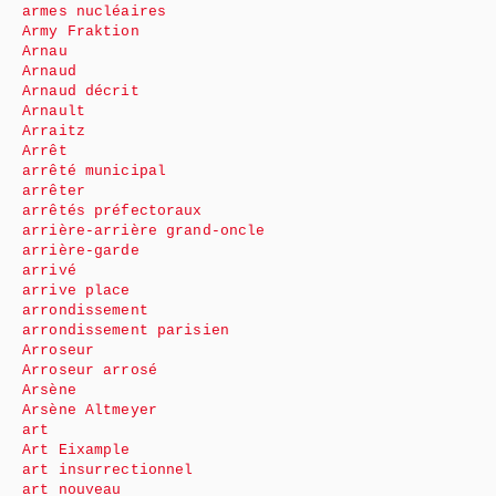
armes nucléaires
Army Fraktion
Arnau
Arnaud
Arnaud décrit
Arnault
Arraitz
Arrêt
arrêté municipal
arrêter
arrêtés préfectoraux
arrière-arrière grand-oncle
arrière-garde
arrivé
arrive place
arrondissement
arrondissement parisien
Arroseur
Arroseur arrosé
Arsène
Arsène Altmeyer
art
Art Eixample
art insurrectionnel
art nouveau