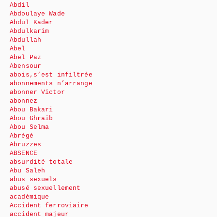
Abdil
Abdoulaye Wade
Abdul Kader
Abdulkarim
Abdullah
Abel
Abel Paz
Abensour
abois,s’est infiltrée
abonnements n’arrange
abonner Victor
abonnez
Abou Bakari
Abou Ghraib
Abou Selma
Abrégé
Abruzzes
ABSENCE
absurdité totale
Abu Saleh
abus sexuels
abusé sexuellement
académique
Accident ferroviaire
accident majeur