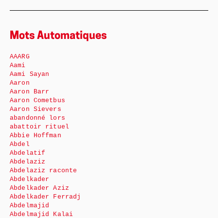
Mots Automatiques
AAARG
Aami
Aami Sayan
Aaron
Aaron Barr
Aaron Cometbus
Aaron Sievers
abandonné lors
abattoir rituel
Abbie Hoffman
Abdel
Abdelatif
Abdelaziz
Abdelaziz raconte
Abdelkader
Abdelkader Aziz
Abdelkader Ferradj
Abdelmajid
Abdelmajid Kalai