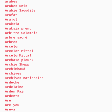
arabes
arabes unis
Arabie Saoudite
Arafat
Arajol
Araksia
Araksia prend
arbitre Colombia
arbre sacré
arbres
Arcelor
Arcelor Mittal
ArcelorMittal
archaïc plounk
Archie Shepp
Archimbaud
Archives
Archives nationales
Ardèche
Ardelaine
Arden Fair
ardents
Are
are you
Areva