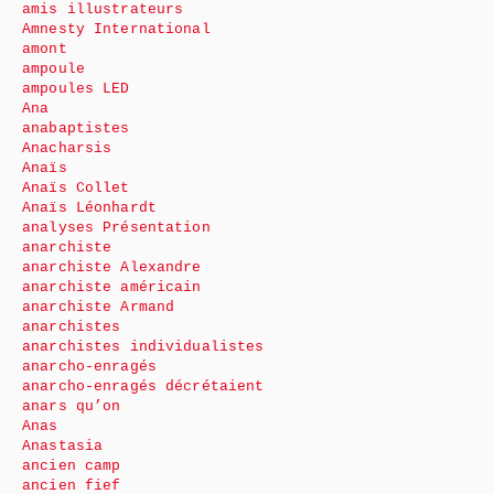
amis illustrateurs
Amnesty International
amont
ampoule
ampoules LED
Ana
anabaptistes
Anacharsis
Anaïs
Anaïs Collet
Anaïs Léonhardt
analyses Présentation
anarchiste
anarchiste Alexandre
anarchiste américain
anarchiste Armand
anarchistes
anarchistes individualistes
anarcho-enragés
anarcho-enragés décrétaient
anars qu’on
Anas
Anastasia
ancien camp
ancien fief