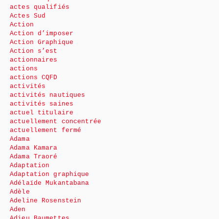
actes qualifiés
Actes Sud
Action
Action d’imposer
Action Graphique
Action s’est
actionnaires
actions
actions CQFD
activités
activités nautiques
activités saines
actuel titulaire
actuellement concentrée
actuellement fermé
Adama
Adama Kamara
Adama Traoré
Adaptation
Adaptation graphique
Adélaïde Mukantabana
Adèle
Adeline Rosenstein
Aden
Adieu Baumettes