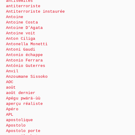
antisémites
antiterroriste
Antiterroriste instaurée
Antoine
Antoine Costa
Antoine D’Agata
Antoine voit
Anton Ciliga
Antonella Monetti
Antoni Gaudi
Antonio échappe
Antonio Ferrara
António Guterres
Anvil
Anzoumane Sissoko
AOC
août
août dernier
Apégu pwärä-ùù
aperçu réaliste
Apéro
APL
apostolique
Apostolo
Apostolo porte