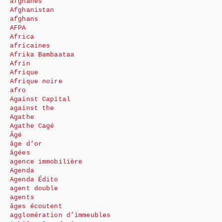
afghanes
Afghanistan
afghans
AFPA
Africa
africaines
Afrika Bambaataa
Afrin
Afrique
Afrique noire
afro
Against Capital
against the
Agathe
Agathe Cagé
Âgé
âge d’or
âgées
agence immobilière
Agenda
Agenda Édito
agent double
agents
âges écoutent
agglomération d’immeubles