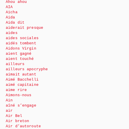
Ahou ahou
AIA
Aïcha
Aida
Aida dit
aiderait presque
aides
aides sociales
aidés tombent
Aidons Virgin
aient gagné
aient touché
ailleurs
ailleurs apocryphe
aimait autant
Aimé Bacchelli
aimé capitaine
aime rire
Aimons-nous
Ain
aîné s’engage
air
Air Bel
Air breton
Air d’autoroute