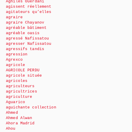
Aghiles Ouerdani
agissent réellement
agitateurs qu’elles
agraire
agraire Chayanov
agréable bâtiment
agréable oasis
agressé Nafissatou
agresser Nafissatou
agressifs tandis
agression
Agrexco
agricole
AGRICOLE PERDU
agricole située
agricoles
agriculteurs
agricultrices
agriculture
Aguarico
aguichante collection
Ahmed
Ahmed Alwan
Ahora Madrid
Ahou