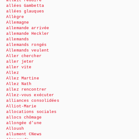
allait réduire
allées Gambetta
allées glauques
Allègre
Allemagne
allemande arrivée
allemande Heckler
allemands
allemands rongés
Allemands veulent
Aller chercher
aller jeter
aller vite
Allez
Allez Martine
Allez Nath
allez rencontrer
Allez-vous exécuter
alliances consolidées
Alliot-Marie
allocations sociales
allocs chômage
allongée d’une
Alloush
allument CNews