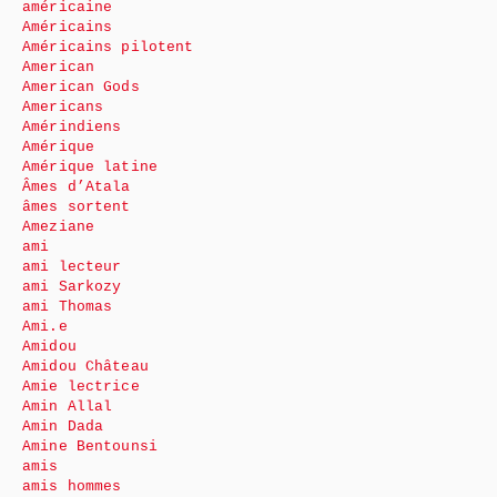
américaine
Américains
Américains pilotent
American
American Gods
Americans
Amérindiens
Amérique
Amérique latine
Âmes d’Atala
âmes sortent
Ameziane
ami
ami lecteur
ami Sarkozy
ami Thomas
Ami.e
Amidou
Amidou Château
Amie lectrice
Amin Allal
Amin Dada
Amine Bentounsi
amis
amis hommes