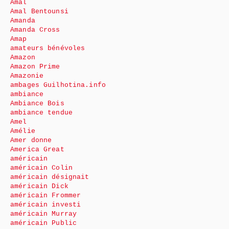
Amal
Amal Bentounsi
Amanda
Amanda Cross
Amap
amateurs bénévoles
Amazon
Amazon Prime
Amazonie
ambages Guilhotina.info
ambiance
Ambiance Bois
ambiance tendue
Amel
Amélie
Amer donne
America Great
américain
américain Colin
américain désignait
américain Dick
américain Frommer
américain investi
américain Murray
américain Public