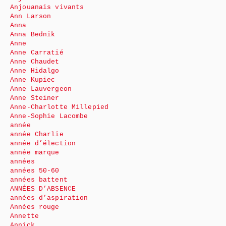
Anjouanais vivants
Ann Larson
Anna
Anna Bednik
Anne
Anne Carratié
Anne Chaudet
Anne Hidalgo
Anne Kupiec
Anne Lauvergeon
Anne Steiner
Anne-Charlotte Millepied
Anne-Sophie Lacombe
année
année Charlie
année d’élection
année marque
années
années 50-60
années battent
ANNÉES D’ABSENCE
années d’aspiration
Années rouge
Annette
Annick