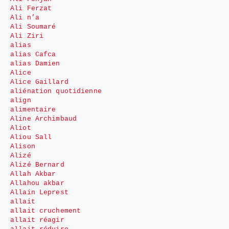
Ali Ferzat
Ali n’a
Ali Soumaré
Ali Ziri
alias
alias Cafca
alias Damien
Alice
Alice Gaillard
aliénation quotidienne
align
alimentaire
Aline Archimbaud
Aliot
Aliou Sall
Alison
Alizé
Alizé Bernard
Allah Akbar
Allahou akbar
Allain Leprest
allait
allait cruchement
allait réagir