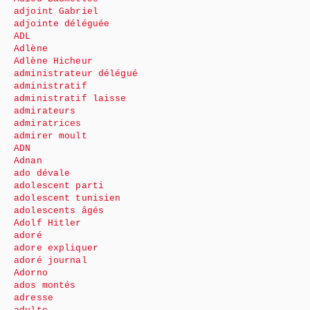
adjoint Gabriel
adjointe déléguée
ADL
Adlène
Adlène Hicheur
administrateur délégué
administratif
administratif laisse
admirateurs
admiratrices
admirer moult
ADN
Adnan
ado dévale
adolescent parti
adolescent tunisien
adolescents âgés
Adolf Hitler
adoré
adore expliquer
adoré journal
Adorno
ados montés
adresse