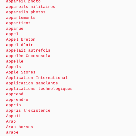
appareil photo
appareils militaires
appareils photos
appartements
appartient
apparue
appel
Appel breton
appel d’air
appelait autrefois
appelée Cecosesola
appelle
Appels
Apple Stores
Application International
application sanglante
applications technologiques
apprend
apprendre
appris
appris l’existence
Appuii
Arab
Arab horses
arabe