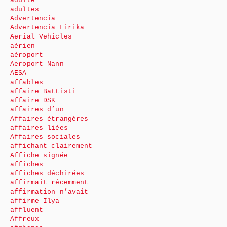
adulte
adultes
Advertencia
Advertencia Lirika
Aerial Vehicles
aérien
aéroport
Aeroport Nann
AESA
affables
affaire Battisti
affaire DSK
affaires d’un
Affaires étrangères
affaires liées
Affaires sociales
affichant clairement
Affiche signée
affiches
affiches déchirées
affirmait récemment
affirmation n’avait
affirme Ilya
affluent
Affreux