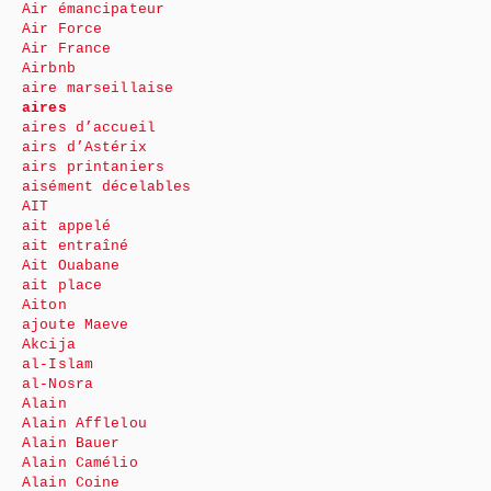
Air émancipateur
Air Force
Air France
Airbnb
aire marseillaise
aires
aires d’accueil
airs d’Astérix
airs printaniers
aisément décelables
AIT
ait appelé
ait entraîné
Ait Ouabane
ait place
Aiton
ajoute Maeve
Akcija
al-Islam
al-Nosra
Alain
Alain Afflelou
Alain Bauer
Alain Camélio
Alain Coine