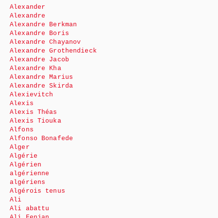
Alexander
Alexandre
Alexandre Berkman
Alexandre Boris
Alexandre Chayanov
Alexandre Grothendieck
Alexandre Jacob
Alexandre Kha
Alexandre Marius
Alexandre Skirda
Alexievitch
Alexis
Alexis Théas
Alexis Tiouka
Alfons
Alfonso Bonafede
Alger
Algérie
Algérien
algérienne
algériens
Algérois tenus
Ali
Ali abattu
Ali Fenjan