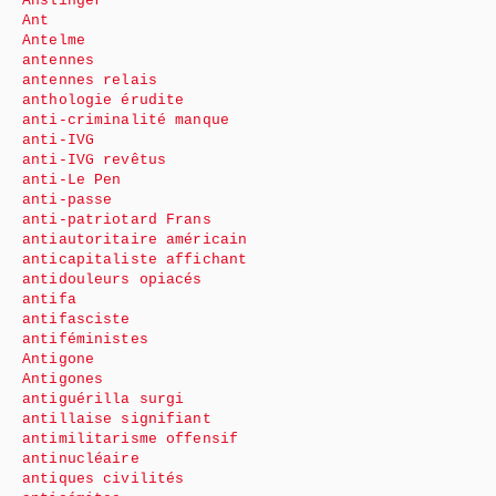
Anslinger
Ant
Antelme
antennes
antennes relais
anthologie érudite
anti-criminalité manque
anti-IVG
anti-IVG revêtus
anti-Le Pen
anti-passe
anti-patriotard Frans
antiautoritaire américain
anticapitaliste affichant
antidouleurs opiacés
antifa
antifasciste
antiféministes
Antigone
Antigones
antiguérilla surgi
antillaise signifiant
antimilitarisme offensif
antinucléaire
antiques civilités