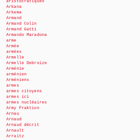
aristocratiques
Arkana
Arkema
Armand
Armand Colin
Armand Gatti
Armando Maradona
arme
Armée
armées
Armelle
Armelle Debroize
Arménie
arménien
Arméniens
armes
armes citoyens
armes ici
armes nucléaires
Army Fraktion
Arnau
Arnaud
Arnaud décrit
Arnault
Arraitz