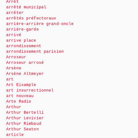
Arrêt
arrêté municipal
arrêter
arrêtés préfectoraux
arrière-arrière grand-oncle
arrière-garde
arrivé
arrive place
arrondissement
arrondissement parisien
Arroseur
Arroseur arrosé
Arsène
Arsène Altmeyer
art
Art Eixample
art insurrectionnel
art nouveau
Arte Radio
Arthur
Arthur Bertelli
Arthur Levivier
Arthur Rimbaud
Arthur Seaton
article