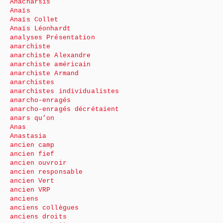
Anacharsis
Anaïs
Anaïs Collet
Anaïs Léonhardt
analyses Présentation
anarchiste
anarchiste Alexandre
anarchiste américain
anarchiste Armand
anarchistes
anarchistes individualistes
anarcho-enragés
anarcho-enragés décrétaient
anars qu’on
Anas
Anastasia
ancien camp
ancien fief
ancien ouvroir
ancien responsable
ancien Vert
ancien VRP
anciens
anciens collègues
anciens droits