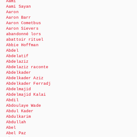
Aami
Aami Sayan
Aaron
Aaron Barr
Aaron Cometbus
Aaron Sievers
abandonné lors
abattoir rituel
Abbie Hoffman
Abdel
Abdelatif
Abdelaziz
Abdelaziz raconte
Abdelkader
Abdelkader Aziz
Abdelkader Ferradj
Abdelmajid
Abdelmajid Kalai
Abdil
Abdoulaye Wade
Abdul Kader
Abdulkarim
Abdullah
Abel
Abel Paz