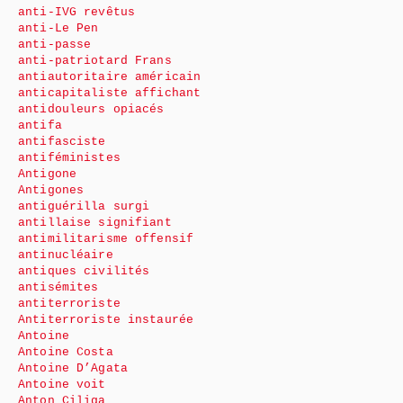
anti-IVG revêtus
anti-Le Pen
anti-passe
anti-patriotard Frans
antiautoritaire américain
anticapitaliste affichant
antidouleurs opiacés
antifa
antifasciste
antiféministes
Antigone
Antigones
antiguérilla surgi
antillaise signifiant
antimilitarisme offensif
antinucléaire
antiques civilités
antisémites
antiterroriste
Antiterroriste instaurée
Antoine
Antoine Costa
Antoine D’Agata
Antoine voit
Anton Ciliga