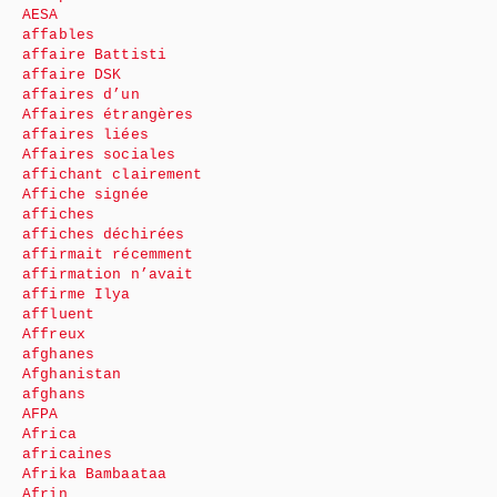
AESA
affables
affaire Battisti
affaire DSK
affaires d’un
Affaires étrangères
affaires liées
Affaires sociales
affichant clairement
Affiche signée
affiches
affiches déchirées
affirmait récemment
affirmation n’avait
affirme Ilya
affluent
Affreux
afghanes
Afghanistan
afghans
AFPA
Africa
africaines
Afrika Bambaataa
Afrin