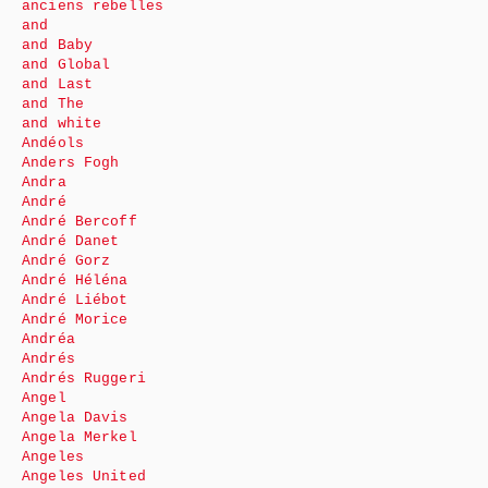
anciens rebelles
and
and Baby
and Global
and Last
and The
and white
Andéols
Anders Fogh
Andra
André
André Bercoff
André Danet
André Gorz
André Héléna
André Liébot
André Morice
Andréa
Andrés
Andrés Ruggeri
Angel
Angela Davis
Angela Merkel
Angeles
Angeles United