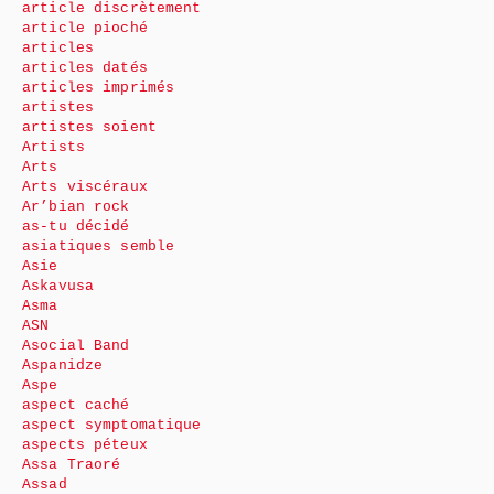
article discrètement
article pioché
articles
articles datés
articles imprimés
artistes
artistes soient
Artists
Arts
Arts viscéraux
Ar’bian rock
as-tu décidé
asiatiques semble
Asie
Askavusa
Asma
ASN
Asocial Band
Aspanidze
Aspe
aspect caché
aspect symptomatique
aspects péteux
Assa Traoré
Assad