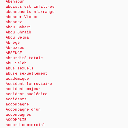
Abensour
abois,s’est infiltrée
abonnements n’arrange
abonner Victor
abonnez
Abou Bakari
Abou Ghraib
Abou Selma
Abrégé
Abruzzes
ABSENCE
absurdité totale
Abu Saleh
abus sexuels
abusé sexuellement
académique
Accident ferroviaire
accident majeur
accident nucléaire
accidents
accompagné
Accompagné d’un
accompagnés
ACCOMPLIE
accord commercial