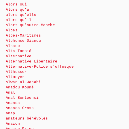
Alors oui
Alors qu’à
alors qu’elle
alors qu’il
Alors qu’outre-Manche
Alpes
Alpes-Maritimes
Alphonse Dianou
Alsace
Alta Tansió
alternative
Alternative Libertaire
Alternative-Police s’offusque
Althusser
Altmeyer
Alwan al-Janabi
Amadou Koumé
Amal
Amal Bentounsi
Amanda
Amanda Cross
Amap
amateurs bénévoles
Amazon
Amazon Prime