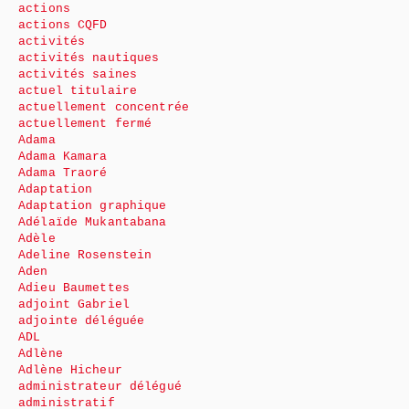
actions
actions CQFD
activités
activités nautiques
activités saines
actuel titulaire
actuellement concentrée
actuellement fermé
Adama
Adama Kamara
Adama Traoré
Adaptation
Adaptation graphique
Adélaïde Mukantabana
Adèle
Adeline Rosenstein
Aden
Adieu Baumettes
adjoint Gabriel
adjointe déléguée
ADL
Adlène
Adlène Hicheur
administrateur délégué
administratif