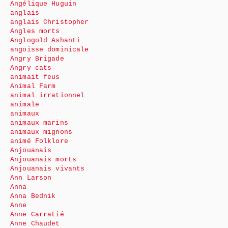
Angélique Huguin
anglais
anglais Christopher
Angles morts
Anglogold Ashanti
angoisse dominicale
Angry Brigade
Angry cats
animait feus
Animal Farm
animal irrationnel
animale
animaux
animaux marins
animaux mignons
animé Folklore
Anjouanais
Anjouanais morts
Anjouanais vivants
Ann Larson
Anna
Anna Bednik
Anne
Anne Carratié
Anne Chaudet