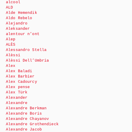
alcool
ALD
Alde Hemendik
Aldo Rebelo
Alejandro
Aleksander
alentour n’ont
Alep
ALÈS
Alessandro Stella
Alèssi
Alèssi Dell’Umbria
Alex
Alex Baladi
Alex Barbier
Alex Cadourcy
Alex pense
Alex Türk
Alexander
Alexandre
Alexandre Berkman
Alexandre Boris
Alexandre Chayanov
Alexandre Grothendieck
Alexandre Jacob