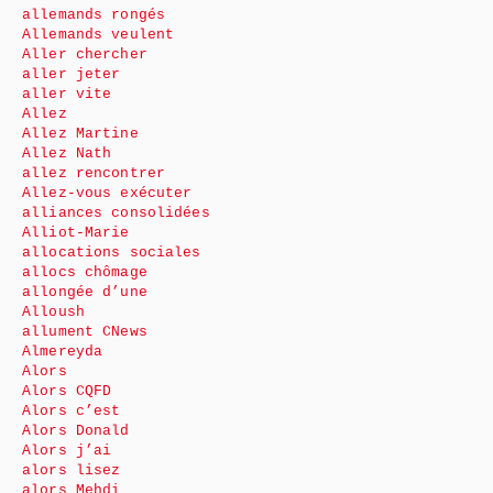
allemands rongés
Allemands veulent
Aller chercher
aller jeter
aller vite
Allez
Allez Martine
Allez Nath
allez rencontrer
Allez-vous exécuter
alliances consolidées
Alliot-Marie
allocations sociales
allocs chômage
allongée d’une
Alloush
allument CNews
Almereyda
Alors
Alors CQFD
Alors c’est
Alors Donald
Alors j’ai
alors lisez
alors Mehdi