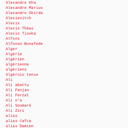
Alexandre Kha
Alexandre Marius
Alexandre Skirda
Alexievitch
Alexis
Alexis Théas
Alexis Tiouka
Alfons
Alfonso Bonafede
Alger
Algérie
Algérien
algérienne
algériens
Algérois tenus
Ali
Ali abattu
Ali Fenjan
Ali Ferzat
Ali n’a
Ali Soumaré
Ali Ziri
alias
alias Cafca
alias Damien