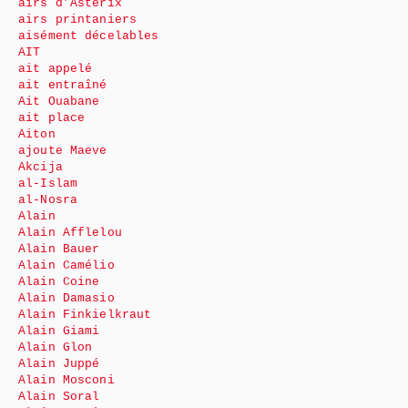
airs d’Astérix
airs printaniers
aisément décelables
AIT
ait appelé
ait entraîné
Ait Ouabane
ait place
Aiton
ajoute Maeve
Akcija
al-Islam
al-Nosra
Alain
Alain Afflelou
Alain Bauer
Alain Camélio
Alain Coine
Alain Damasio
Alain Finkielkraut
Alain Giami
Alain Glon
Alain Juppé
Alain Mosconi
Alain Soral