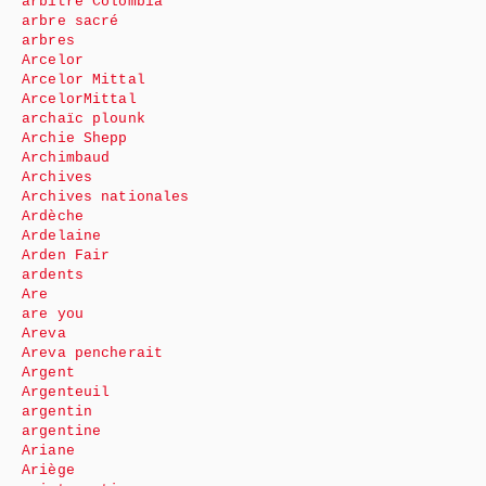
arbitre Colombia
arbre sacré
arbres
Arcelor
Arcelor Mittal
ArcelorMittal
archaïc plounk
Archie Shepp
Archimbaud
Archives
Archives nationales
Ardèche
Ardelaine
Arden Fair
ardents
Are
are you
Areva
Areva pencherait
Argent
Argenteuil
argentin
argentine
Ariane
Ariège