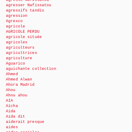
agresser Nafissatou
agressifs tandis
agression
Agrexco
agricole
AGRICOLE PERDU
agricole située
agricoles
agriculteurs
agricultrices
agriculture
Aguarico
aguichante collection
Ahmed
Ahmed Alwan
Ahora Madrid
Ahou
Ahou ahou
AIA
Aïcha
Aida
Aida dit
aiderait presque
aides