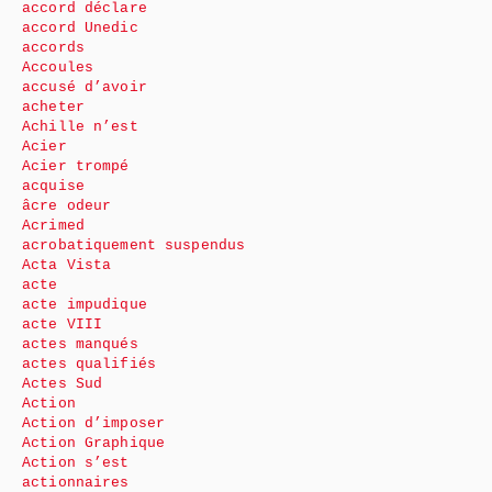
accord déclare
accord Unedic
accords
Accoules
accusé d’avoir
acheter
Achille n’est
Acier
Acier trompé
acquise
âcre odeur
Acrimed
acrobatiquement suspendus
Acta Vista
acte
acte impudique
acte VIII
actes manqués
actes qualifiés
Actes Sud
Action
Action d’imposer
Action Graphique
Action s’est
actionnaires