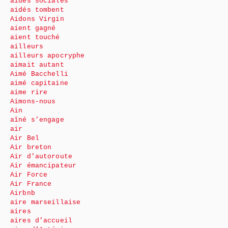
aides sociales
aidés tombent
Aidons Virgin
aient gagné
aient touché
ailleurs
ailleurs apocryphe
aimait autant
Aimé Bacchelli
aimé capitaine
aime rire
Aimons-nous
Ain
aîné s’engage
air
Air Bel
Air breton
Air d’autoroute
Air émancipateur
Air Force
Air France
Airbnb
aire marseillaise
aires
aires d’accueil