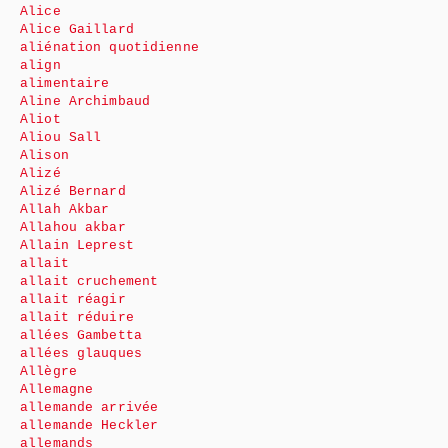
Alice
Alice Gaillard
aliénation quotidienne
align
alimentaire
Aline Archimbaud
Aliot
Aliou Sall
Alison
Alizé
Alizé Bernard
Allah Akbar
Allahou akbar
Allain Leprest
allait
allait cruchement
allait réagir
allait réduire
allées Gambetta
allées glauques
Allègre
Allemagne
allemande arrivée
allemande Heckler
allemands