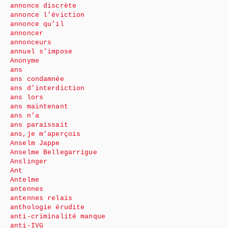
annonce discrète
annonce l’éviction
annonce qu’il
annoncer
annonceurs
annuel s’impose
Anonyme
ans
ans condamnée
ans d’interdiction
ans lors
ans maintenant
ans n’a
ans paraissait
ans,je m’aperçois
Anselm Jappe
Anselme Bellegarrigue
Anslinger
Ant
Antelme
antennes
antennes relais
anthologie érudite
anti-criminalité manque
anti-IVG