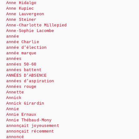
Anne Hidalgo
Anne Kupiec
Anne Lauvergeon
Anne Steiner
Anne-Charlotte Millepied
Anne-Sophie Lacombe
année
année Charlie
année d’élection
année marque
années
années 50-60
années battent
ANNÉES D’ABSENCE
années d’aspiration
Années rouge
Annette
Annick
Annick Girardin
Annie
Annie Ernaux
Annie Thébaud-Mony
annonçait joyeusement
annonçait récemment
annoncé