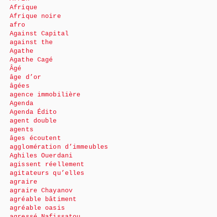
Afrique
Afrique noire
afro
Against Capital
against the
Agathe
Agathe Cagé
Âgé
âge d’or
âgées
agence immobilière
Agenda
Agenda Édito
agent double
agents
âges écoutent
agglomération d’immeubles
Aghiles Ouerdani
agissent réellement
agitateurs qu’elles
agraire
agraire Chayanov
agréable bâtiment
agréable oasis
agressé Nafissatou