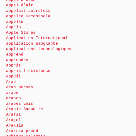
appel d’air
appelait autrefois
appelée Cecosesola
appelle
Appels
Apple Stores
Application International
application sanglante
applications technologiques
apprend
apprendre
appris
appris l’existence
Appuii
Arab
Arab horses
arabe
arabes
arabes unis
Arabie Saoudite
Arafat
Arajol
Araksia
Araksia prend