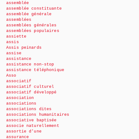
assemblée
assemblée constituante
assemblée générale
assemblées
assemblées générales
assemblées populaires
assiette
assis
Assis peinards
assise
assistance
assistance non-stop
assistance téléphonique
Asso
associatif
associatif culturel
associatif développé
association
associations
associations dites
associations humanitaires
associative baptisée
associe naturellement
assortie d’une
assurance