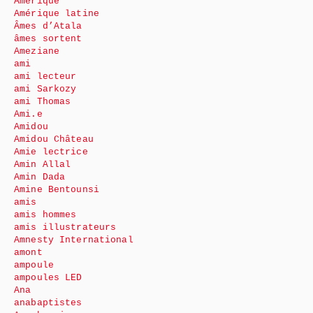
Amérique
Amérique latine
Âmes d’Atala
âmes sortent
Ameziane
ami
ami lecteur
ami Sarkozy
ami Thomas
Ami.e
Amidou
Amidou Château
Amie lectrice
Amin Allal
Amin Dada
Amine Bentounsi
amis
amis hommes
amis illustrateurs
Amnesty International
amont
ampoule
ampoules LED
Ana
anabaptistes