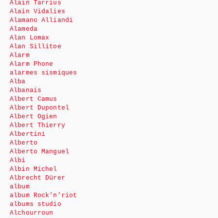
Alain Tarrius
Alain Vidalies
Alamano Alliandi
Alameda
Alan Lomax
Alan Sillitoe
Alarm
Alarm Phone
alarmes sismiques
Alba
Albanais
Albert Camus
Albert Dupontel
Albert Ogien
Albert Thierry
Albertini
Alberto
Alberto Manguel
Albi
Albin Michel
Albrecht Dürer
album
album Rock’n’riot
albums studio
Alchourroun