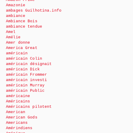
Amazonie
ambages Guilhotina.info
ambiance
Ambiance Bois
ambiance tendue
Amel
Amélie
Amer donne
America Great
américain
américain Colin
américain désignait
américain Dick
américain Frommer
américain investi
américain Murray
américain Public
américaine
Américains
Américains pilotent
American
American Gods
Americans
Amérindiens