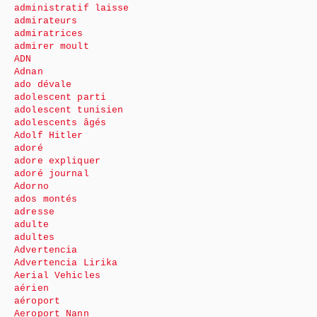
administratif laisse
admirateurs
admiratrices
admirer moult
ADN
Adnan
ado dévale
adolescent parti
adolescent tunisien
adolescents âgés
Adolf Hitler
adoré
adore expliquer
adoré journal
Adorno
ados montés
adresse
adulte
adultes
Advertencia
Advertencia Lirika
Aerial Vehicles
aérien
aéroport
Aeroport Nann