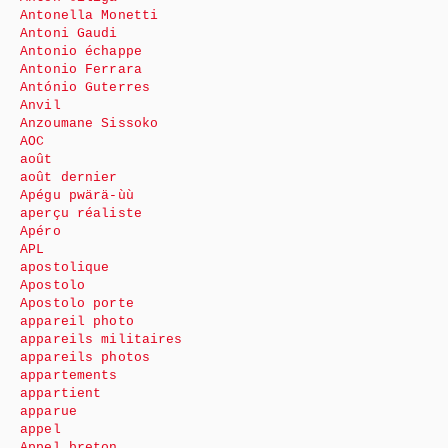
Antonella Monetti
Antoni Gaudi
Antonio échappe
Antonio Ferrara
António Guterres
Anvil
Anzoumane Sissoko
AOC
août
août dernier
Apégu pwärä-ùù
aperçu réaliste
Apéro
APL
apostolique
Apostolo
Apostolo porte
appareil photo
appareils militaires
appareils photos
appartements
appartient
apparue
appel
Appel breton