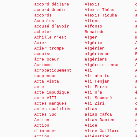
accord déclare
Alexis
accord Unedic
Alexis Théas
accords
Alexis Tiouka
Accoules
Alfons
accusé d’avoir
Alfonso
acheter
Bonafede
Achille n’est
Alger
Acier
Algérie
Acier trompé
Algérien
acquise
algérienne
âcre odeur
algériens
Acrimed
Algérois tenus
acrobatiquement
Ali
suspendus
Ali abattu
Acta Vista
Ali Fenjan
acte
Ali Ferzat
acte impudique
Ali n’a
acte VIII
Ali Soumaré
actes manqués
Ali Ziri
actes qualifiés
alias
Actes Sud
alias Cafca
Action
alias Damien
Action
Alice
d’imposer
Alice Gaillard
Action
aliénation