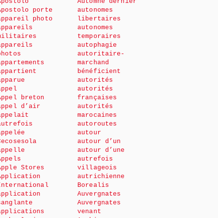
Apostolo
Automne dernier
Apostolo porte
autonomes
appareil photo
libertaires
appareils
autonomes
militaires
temporaires
appareils
autophagie
photos
autoritaire-
appartements
marchand
appartient
bénéficient
apparue
autorités
appel
autorités
Appel breton
françaises
appel d’air
autorités
appelait
marocaines
autrefois
autoroutes
appelée
autour
Cecosesola
autour d’un
appelle
autour d’une
Appels
autrefois
Apple Stores
villageois
Application
autrichienne
International
Borealis
application
Auvergnates
sanglante
Auvergnates
applications
venant