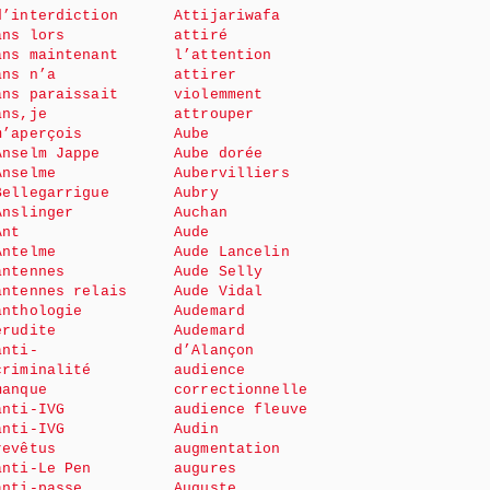
d’interdiction
Attijariwafa
ans lors
attiré
ans maintenant
l’attention
ans n’a
attirer
ans paraissait
violemment
ans,je
attrouper
m’aperçois
Aube
Anselm Jappe
Aube dorée
Anselme
Aubervilliers
Bellegarrigue
Aubry
Anslinger
Auchan
Ant
Aude
Antelme
Aude Lancelin
antennes
Aude Selly
antennes relais
Aude Vidal
anthologie
Audemard
érudite
Audemard
anti-
d’Alançon
criminalité
audience
manque
correctionnelle
anti-IVG
audience fleuve
anti-IVG
Audin
revêtus
augmentation
anti-Le Pen
augures
anti-passe
Auguste