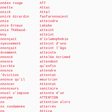
Années rouge
ATT
Annette
Attac
Annick
Attal
Annick Girardin
fanfaronnaient
Annie
atteindre
Annie Ernaux
Lakabe
Annie Thébaud-
atteint
Mony
atteint
annonçait
d’islamophobie
joyeusement
atteint d’une
annonçait
atteint l’âge
récemment
atteinte
annoncé
attelée Acrimed
annonce
attendent
discrète
qu’enfin
annonce
attendre
l’éviction
attentat
annonce qu’il
meurtrier
annoncer
Attentat
annonceurs
sanitaire
annuel s’impose
attente d’un
Anonyme
ATTENTION
ans
attention alors
ans condamnée
atterrés
ans
Attica