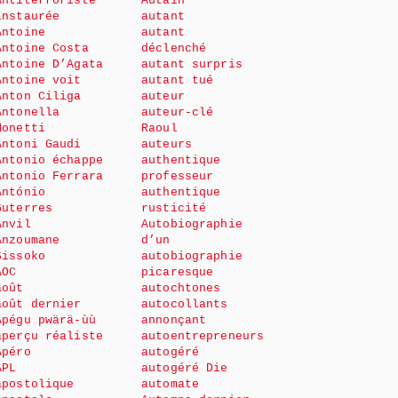
Antiterroriste
Autain
instaurée
autant
Antoine
autant
Antoine Costa
déclenché
Antoine D’Agata
autant surpris
Antoine voit
autant tué
Anton Ciliga
auteur
Antonella
auteur-clé
Monetti
Raoul
Antoni Gaudi
auteurs
Antonio échappe
authentique
Antonio Ferrara
professeur
António
authentique
Guterres
rusticité
Anvil
Autobiographie
Anzoumane
d’un
Sissoko
autobiographie
AOC
picaresque
août
autochtones
août dernier
autocollants
Apégu pwärä-ùù
annonçant
aperçu réaliste
autoentrepreneurs
Apéro
autogéré
APL
autogéré Die
apostolique
automate