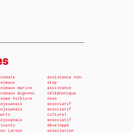
es
animale
assistance non-
animaux
stop
animaux marins
assistance
animaux mignons
téléphonique
animé Folklore
Asso
Anjouanais
associatif
Anjouanais
associatif
morts
culturel
Anjouanais
associatif
vivants
développé
Ann Larson
association