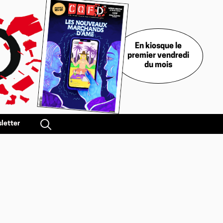
En kiosque le
premier vendredi
du mois
letter