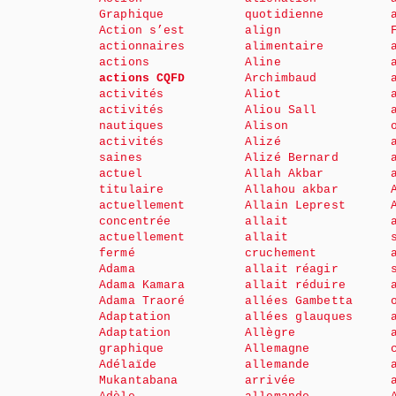
Graphique
quotidienne
Action s’est
align
actionnaires
alimentaire
actions
Aline
actions CQFD
Archimbaud
activités
Aliot
activités
Aliou Sall
nautiques
Alison
activités
Alizé
saines
Alizé Bernard
actuel
Allah Akbar
titulaire
Allahou akbar
actuellement
Allain Leprest
concentrée
allait
actuellement
allait
fermé
cruchement
Adama
allait réagir
Adama Kamara
allait réduire
Adama Traoré
allées Gambetta
Adaptation
allées glauques
Adaptation
Allègre
graphique
Allemagne
Adélaïde
allemande
Mukantabana
arrivée