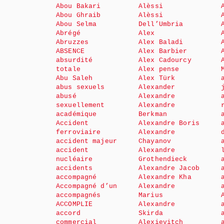
Abou Bakari
Alèssi
Abou Ghraib
Alèssi
Abou Selma
Dell’Umbria
Abrégé
Alex
Abruzzes
Alex Baladi
ABSENCE
Alex Barbier
absurdité
Alex Cadourcy
totale
Alex pense
Abu Saleh
Alex Türk
abus sexuels
Alexander
abusé
Alexandre
sexuellement
Alexandre
académique
Berkman
Accident
Alexandre Boris
ferroviaire
Alexandre
accident majeur
Chayanov
accident
Alexandre
nucléaire
Grothendieck
accidents
Alexandre Jacob
accompagné
Alexandre Kha
Accompagné d’un
Alexandre
accompagnés
Marius
ACCOMPLIE
Alexandre
accord
Skirda
commercial
Alexievitch