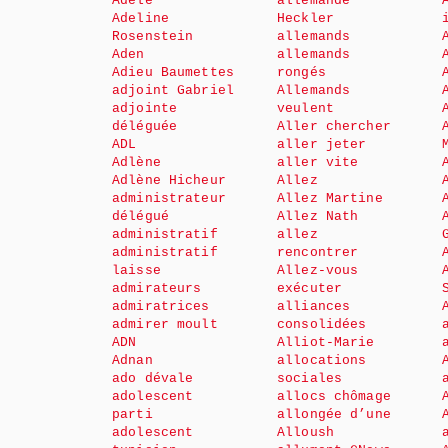
Adèle
allemande
Adeline
Heckler
Rosenstein
allemands
Aden
allemands
Adieu Baumettes
rongés
adjoint Gabriel
Allemands
adjointe
veulent
déléguée
Aller chercher
ADL
aller jeter
Adlène
aller vite
Adlène Hicheur
Allez
administrateur
Allez Martine
délégué
Allez Nath
administratif
allez
administratif
rencontrer
laisse
Allez-vous
admirateurs
exécuter
admiratrices
alliances
admirer moult
consolidées
ADN
Alliot-Marie
Adnan
allocations
ado dévale
sociales
adolescent
allocs chômage
parti
allongée d’une
adolescent
Alloush