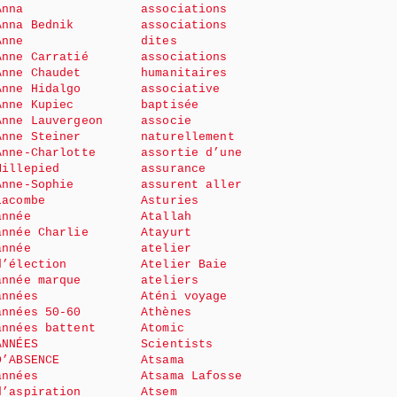
Anna
associations
Anna Bednik
associations
Anne
dites
Anne Carratié
associations
Anne Chaudet
humanitaires
Anne Hidalgo
associative
Anne Kupiec
baptisée
Anne Lauvergeon
associe
Anne Steiner
naturellement
Anne-Charlotte
assortie d’une
Millepied
assurance
Anne-Sophie
assurent aller
Lacombe
Asturies
année
Atallah
année Charlie
Atayurt
année
atelier
d’élection
Atelier Baie
année marque
ateliers
années
Aténi voyage
années 50-60
Athènes
années battent
Atomic
ANNÉES
Scientists
D’ABSENCE
Atsama
années
Atsama Lafosse
d’aspiration
Atsem