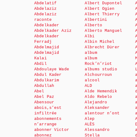
Abdelatif
Albert Dupontel
Abdelaziz
Albert Ogien
Abdelaziz
Albert Thierry
raconte
Albertini
Abdelkader
Alberto
Abdelkader Aziz
Alberto Manguel
Abdelkader
Albi
Ferradj
Albin Michel
Abdelmajid
Albrecht Dürer
Abdelmajid
album
Kalai
album
Abdil
Rock’n’riot
Abdoulaye Wade
albums studio
Abdul Kader
Alchourroun
Abdulkarim
alcool
Abdullah
ALD
Abel
Alde Hemendik
Abel Paz
Aldo Rebelo
Abensour
Alejandro
abois,s’est
Aleksander
infiltrée
alentour n’ont
abonnements
Alep
n’arrange
ALÈS
abonner Victor
Alessandro
abonnez
Stella