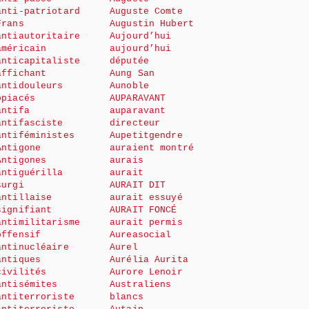
anti-patriotard
Auguste Comte
Frans
Augustin Hubert
antiautoritaire
Aujourd’hui
américain
aujourd’hui
anticapitaliste
députée
affichant
Aung San
antidouleurs
Aunoble
opiacés
AUPARAVANT
antifa
auparavant
antifasciste
directeur
antiféministes
Aupetitgendre
Antigone
auraient montré
Antigones
aurais
antiguérilla
aurait
surgi
AURAIT DIT
antillaise
aurait essuyé
signifiant
AURAIT FONCÉ
antimilitarisme
aurait permis
offensif
Aureasocial
antinucléaire
Aurel
antiques
Aurélia Aurita
civilités
Aurore Lenoir
antisémites
Australiens
antiterroriste
blancs