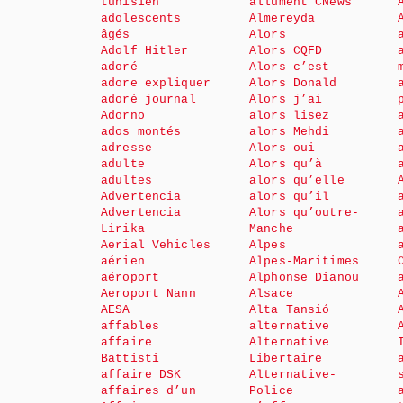
tunisien
allument CNews
adolescents
Almereyda
âgés
Alors
Adolf Hitler
Alors CQFD
adoré
Alors c’est
adore expliquer
Alors Donald
adoré journal
Alors j’ai
Adorno
alors lisez
ados montés
alors Mehdi
adresse
Alors oui
adulte
Alors qu’à
adultes
alors qu’elle
Advertencia
alors qu’il
Advertencia
Alors qu’outre-
Lirika
Manche
Aerial Vehicles
Alpes
aérien
Alpes-Maritimes
aéroport
Alphonse Dianou
Aeroport Nann
Alsace
AESA
Alta Tansió
affables
alternative
affaire
Alternative
Battisti
Libertaire
affaire DSK
Alternative-
affaires d’un
Police