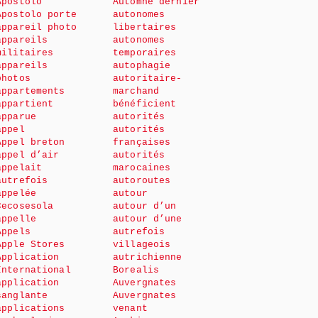
Apostolo
Automne dernier
Apostolo porte
autonomes
appareil photo
libertaires
appareils
autonomes
militaires
temporaires
appareils
autophagie
photos
autoritaire-
appartements
marchand
appartient
bénéficient
apparue
autorités
appel
autorités
Appel breton
françaises
appel d’air
autorités
appelait
marocaines
autrefois
autoroutes
appelée
autour
Cecosesola
autour d’un
appelle
autour d’une
Appels
autrefois
Apple Stores
villageois
Application
autrichienne
International
Borealis
application
Auvergnates
sanglante
Auvergnates
applications
venant