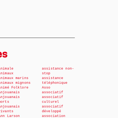
es
animale
assistance non-
animaux
stop
animaux marins
assistance
animaux mignons
téléphonique
animé Folklore
Asso
Anjouanais
associatif
Anjouanais
associatif
morts
culturel
Anjouanais
associatif
vivants
développé
Ann Larson
association