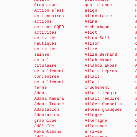
Graphique
quotidienne
Action s’est
align
actionnaires
alimentaire
actions
Aline
actions CQFD
Archimbaud
activités
Aliot
activités
Aliou Sall
nautiques
Alison
activités
Alizé
saines
Alizé Bernard
actuel
Allah Akbar
titulaire
Allahou akbar
actuellement
Allain Leprest
concentrée
allait
actuellement
allait
fermé
cruchement
Adama
allait réagir
Adama Kamara
allait réduire
Adama Traoré
allées Gambetta
Adaptation
allées glauques
Adaptation
Allègre
graphique
Allemagne
Adélaïde
allemande
Mukantabana
arrivée