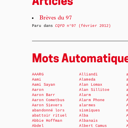
Articles
Brèves du 97
Paru dans
CQFD
n°97 (février 2012)
Mots Automatiqu
AAARG
Alliandi
Aami
Alameda
Aami Sayan
Alan Lomax
Aaron
Alan Sillitoe
Aaron Barr
Alarm
Aaron Cometbus
Alarm Phone
Aaron Sievers
alarmes
abandonné lors
sismiques
abattoir rituel
Alba
Abbie Hoffman
Albanais
Abdel
Albert Camus