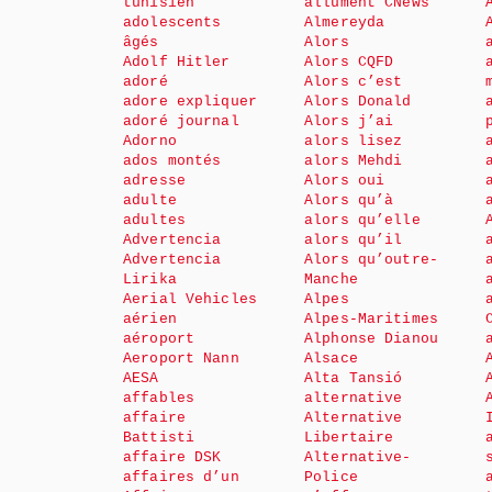
tunisien
allument CNews
adolescents
Almereyda
âgés
Alors
Adolf Hitler
Alors CQFD
adoré
Alors c’est
adore expliquer
Alors Donald
adoré journal
Alors j’ai
Adorno
alors lisez
ados montés
alors Mehdi
adresse
Alors oui
adulte
Alors qu’à
adultes
alors qu’elle
Advertencia
alors qu’il
Advertencia
Alors qu’outre-
Lirika
Manche
Aerial Vehicles
Alpes
aérien
Alpes-Maritimes
aéroport
Alphonse Dianou
Aeroport Nann
Alsace
AESA
Alta Tansió
affables
alternative
affaire
Alternative
Battisti
Libertaire
affaire DSK
Alternative-
affaires d’un
Police