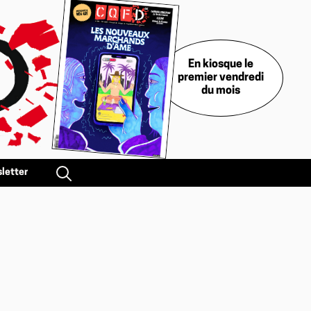
En kiosque le
premier vendredi
du mois
letter