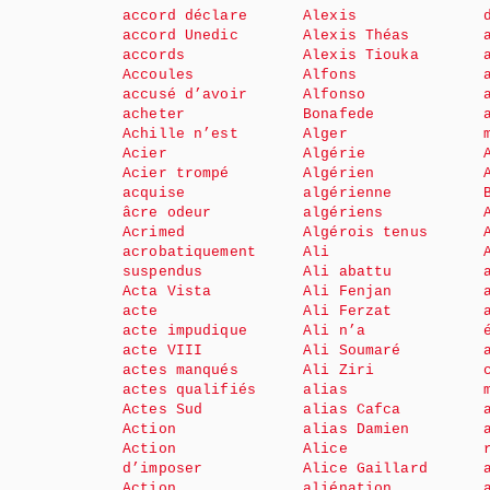
accord déclare
Alexis
accord Unedic
Alexis Théas
accords
Alexis Tiouka
Accoules
Alfons
accusé d’avoir
Alfonso
acheter
Bonafede
Achille n’est
Alger
Acier
Algérie
Acier trompé
Algérien
acquise
algérienne
âcre odeur
algériens
Acrimed
Algérois tenus
acrobatiquement
Ali
suspendus
Ali abattu
Acta Vista
Ali Fenjan
acte
Ali Ferzat
acte impudique
Ali n’a
acte VIII
Ali Soumaré
actes manqués
Ali Ziri
actes qualifiés
alias
Actes Sud
alias Cafca
Action
alias Damien
Action
Alice
d’imposer
Alice Gaillard
Action
aliénation