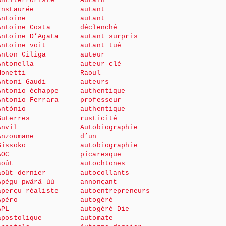
Antiterroriste
Autain
instaurée
autant
Antoine
autant
Antoine Costa
déclenché
Antoine D’Agata
autant surpris
Antoine voit
autant tué
Anton Ciliga
auteur
Antonella
auteur-clé
Monetti
Raoul
Antoni Gaudi
auteurs
Antonio échappe
authentique
Antonio Ferrara
professeur
António
authentique
Guterres
rusticité
Anvil
Autobiographie
Anzoumane
d’un
Sissoko
autobiographie
AOC
picaresque
août
autochtones
août dernier
autocollants
Apégu pwärä-ùù
annonçant
aperçu réaliste
autoentrepreneurs
Apéro
autogéré
APL
autogéré Die
apostolique
automate