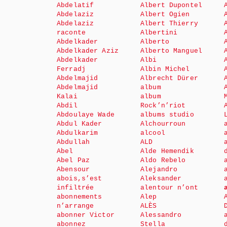
Abdelatif
Albert Dupontel
Abdelaziz
Albert Ogien
Abdelaziz
Albert Thierry
raconte
Albertini
Abdelkader
Alberto
Abdelkader Aziz
Alberto Manguel
Abdelkader
Albi
Ferradj
Albin Michel
Abdelmajid
Albrecht Dürer
Abdelmajid
album
Kalai
album
Abdil
Rock’n’riot
Abdoulaye Wade
albums studio
Abdul Kader
Alchourroun
Abdulkarim
alcool
Abdullah
ALD
Abel
Alde Hemendik
Abel Paz
Aldo Rebelo
Abensour
Alejandro
abois,s’est
Aleksander
infiltrée
alentour n’ont
abonnements
Alep
n’arrange
ALÈS
abonner Victor
Alessandro
abonnez
Stella