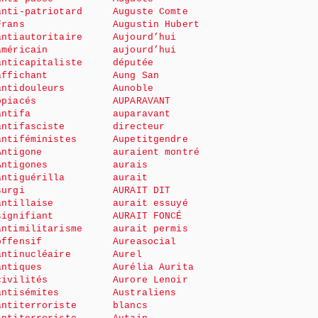
anti-patriotard
Auguste Comte
Frans
Augustin Hubert
antiautoritaire
Aujourd’hui
américain
aujourd’hui
anticapitaliste
députée
affichant
Aung San
antidouleurs
Aunoble
opiacés
AUPARAVANT
antifa
auparavant
antifasciste
directeur
antiféministes
Aupetitgendre
Antigone
auraient montré
Antigones
aurais
antiguérilla
aurait
surgi
AURAIT DIT
antillaise
aurait essuyé
signifiant
AURAIT FONCÉ
antimilitarisme
aurait permis
offensif
Aureasocial
antinucléaire
Aurel
antiques
Aurélia Aurita
civilités
Aurore Lenoir
antisémites
Australiens
antiterroriste
blancs