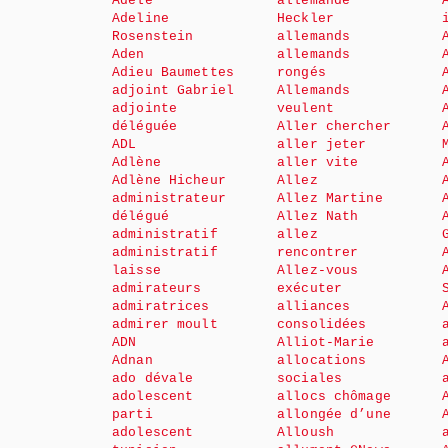
Adèle
allemande
Adeline
Heckler
Rosenstein
allemands
Aden
allemands
Adieu Baumettes
rongés
adjoint Gabriel
Allemands
adjointe
veulent
déléguée
Aller chercher
ADL
aller jeter
Adlène
aller vite
Adlène Hicheur
Allez
administrateur
Allez Martine
délégué
Allez Nath
administratif
allez
administratif
rencontrer
laisse
Allez-vous
admirateurs
exécuter
admiratrices
alliances
admirer moult
consolidées
ADN
Alliot-Marie
Adnan
allocations
ado dévale
sociales
adolescent
allocs chômage
parti
allongée d’une
adolescent
Alloush