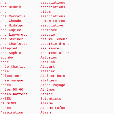
Anna
associations
Anna Bednik
associations
Anne
dites
Anne Carratié
associations
Anne Chaudet
humanitaires
Anne Hidalgo
associative
Anne Kupiec
baptisée
Anne Lauvergeon
associe
Anne Steiner
naturellement
Anne-Charlotte
assortie d’une
Millepied
assurance
Anne-Sophie
assurent aller
Lacombe
Asturies
année
Atallah
année Charlie
Atayurt
année
atelier
d’élection
Atelier Baie
année marque
ateliers
années
Aténi voyage
années 50-60
Athènes
années battent
Atomic
ANNÉES
Scientists
D’ABSENCE
Atsama
années
Atsama Lafosse
d’aspiration
Atsem