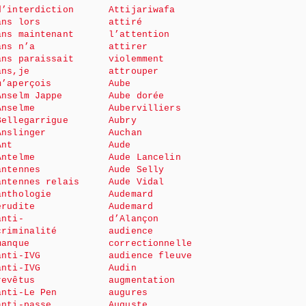
d’interdiction
Attijariwafa
ans lors
attiré
ans maintenant
l’attention
ans n’a
attirer
ans paraissait
violemment
ans,je
attrouper
m’aperçois
Aube
Anselm Jappe
Aube dorée
Anselme
Aubervilliers
Bellegarrigue
Aubry
Anslinger
Auchan
Ant
Aude
Antelme
Aude Lancelin
antennes
Aude Selly
antennes relais
Aude Vidal
anthologie
Audemard
érudite
Audemard
anti-
d’Alançon
criminalité
audience
manque
correctionnelle
anti-IVG
audience fleuve
anti-IVG
Audin
revêtus
augmentation
anti-Le Pen
augures
anti-passe
Auguste