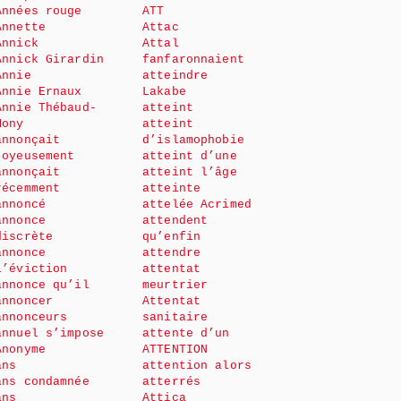
Années rouge
ATT
Annette
Attac
Annick
Attal
Annick Girardin
fanfaronnaient
Annie
atteindre
Annie Ernaux
Lakabe
Annie Thébaud-
atteint
Mony
atteint
annonçait
d’islamophobie
joyeusement
atteint d’une
annonçait
atteint l’âge
récemment
atteinte
annoncé
attelée Acrimed
annonce
attendent
discrète
qu’enfin
annonce
attendre
l’éviction
attentat
annonce qu’il
meurtrier
annoncer
Attentat
annonceurs
sanitaire
annuel s’impose
attente d’un
Anonyme
ATTENTION
ans
attention alors
ans condamnée
atterrés
ans
Attica