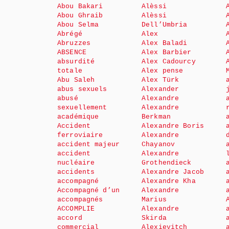
Abou Bakari
Alèssi
Abou Ghraib
Alèssi
Abou Selma
Dell’Umbria
Abrégé
Alex
Abruzzes
Alex Baladi
ABSENCE
Alex Barbier
absurdité
Alex Cadourcy
totale
Alex pense
Abu Saleh
Alex Türk
abus sexuels
Alexander
abusé
Alexandre
sexuellement
Alexandre
académique
Berkman
Accident
Alexandre Boris
ferroviaire
Alexandre
accident majeur
Chayanov
accident
Alexandre
nucléaire
Grothendieck
accidents
Alexandre Jacob
accompagné
Alexandre Kha
Accompagné d’un
Alexandre
accompagnés
Marius
ACCOMPLIE
Alexandre
accord
Skirda
commercial
Alexievitch