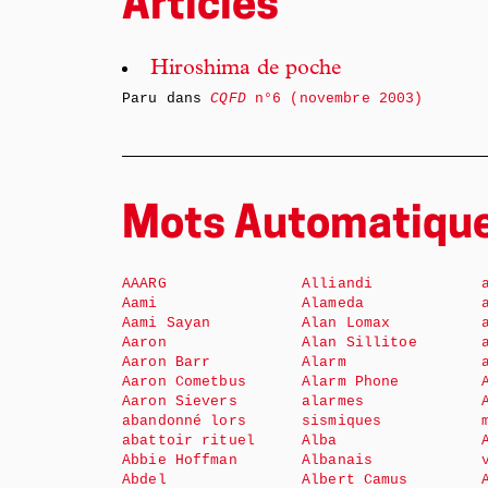
Articles
Hiroshima de poche
Paru dans
CQFD
n°6 (novembre 2003)
Mots Automatiqu
AAARG
Alliandi
Aami
Alameda
Aami Sayan
Alan Lomax
Aaron
Alan Sillitoe
Aaron Barr
Alarm
Aaron Cometbus
Alarm Phone
Aaron Sievers
alarmes
abandonné lors
sismiques
abattoir rituel
Alba
Abbie Hoffman
Albanais
Abdel
Albert Camus