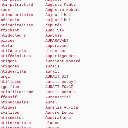
anti-patriotard
Auguste Comte
Frans
Augustin Hubert
antiautoritaire
Aujourd’hui
américain
aujourd’hui
anticapitaliste
députée
affichant
Aung San
antidouleurs
Aunoble
opiacés
AUPARAVANT
antifa
auparavant
antifasciste
directeur
antiféministes
Aupetitgendre
Antigone
auraient montré
Antigones
aurais
antiguérilla
aurait
surgi
AURAIT DIT
antillaise
aurait essuyé
signifiant
AURAIT FONCÉ
antimilitarisme
aurait permis
offensif
Aureasocial
antinucléaire
Aurel
antiques
Aurélia Aurita
civilités
Aurore Lenoir
antisémites
Australiens
antiterroriste
blancs