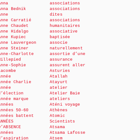
Anna
associations
Anna Bednik
associations
Anne
dites
Anne Carratié
associations
Anne Chaudet
humanitaires
Anne Hidalgo
associative
Anne Kupiec
baptisée
Anne Lauvergeon
associe
Anne Steiner
naturellement
Anne-Charlotte
assortie d’une
Millepied
assurance
Anne-Sophie
assurent aller
Lacombe
Asturies
année
Atallah
année Charlie
Atayurt
année
atelier
d’élection
Atelier Baie
année marque
ateliers
années
Aténi voyage
années 50-60
Athènes
années battent
Atomic
ANNÉES
Scientists
D’ABSENCE
Atsama
années
Atsama Lafosse
d’aspiration
Atsem