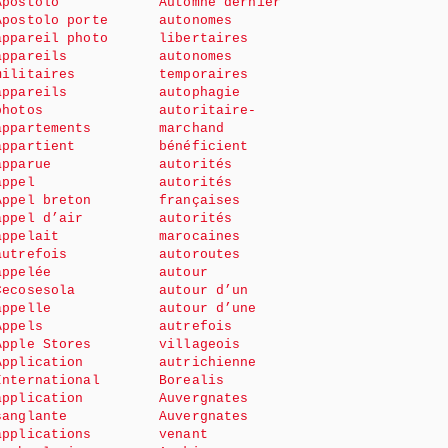
Apostolo
Automne dernier
Apostolo porte
autonomes
appareil photo
libertaires
appareils
autonomes
militaires
temporaires
appareils
autophagie
photos
autoritaire-
appartements
marchand
appartient
bénéficient
apparue
autorités
appel
autorités
Appel breton
françaises
appel d’air
autorités
appelait
marocaines
autrefois
autoroutes
appelée
autour
Cecosesola
autour d’un
appelle
autour d’une
Appels
autrefois
Apple Stores
villageois
Application
autrichienne
International
Borealis
application
Auvergnates
sanglante
Auvergnates
applications
venant