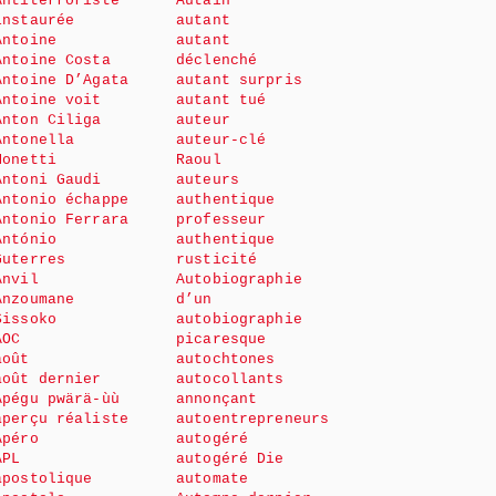
Antiterroriste
Autain
instaurée
autant
Antoine
autant
Antoine Costa
déclenché
Antoine D’Agata
autant surpris
Antoine voit
autant tué
Anton Ciliga
auteur
Antonella
auteur-clé
Monetti
Raoul
Antoni Gaudi
auteurs
Antonio échappe
authentique
Antonio Ferrara
professeur
António
authentique
Guterres
rusticité
Anvil
Autobiographie
Anzoumane
d’un
Sissoko
autobiographie
AOC
picaresque
août
autochtones
août dernier
autocollants
Apégu pwärä-ùù
annonçant
aperçu réaliste
autoentrepreneurs
Apéro
autogéré
APL
autogéré Die
apostolique
automate