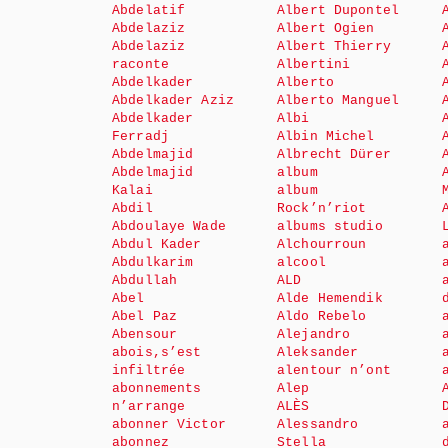
Abdelatif
Albert Dupontel
Abdelaziz
Albert Ogien
Abdelaziz
Albert Thierry
raconte
Albertini
Abdelkader
Alberto
Abdelkader Aziz
Alberto Manguel
Abdelkader
Albi
Ferradj
Albin Michel
Abdelmajid
Albrecht Dürer
Abdelmajid
album
Kalai
album
Abdil
Rock’n’riot
Abdoulaye Wade
albums studio
Abdul Kader
Alchourroun
Abdulkarim
alcool
Abdullah
ALD
Abel
Alde Hemendik
Abel Paz
Aldo Rebelo
Abensour
Alejandro
abois,s’est
Aleksander
infiltrée
alentour n’ont
abonnements
Alep
n’arrange
ALÈS
abonner Victor
Alessandro
abonnez
Stella