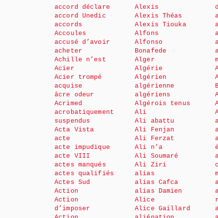
accord déclare
Alexis
accord Unedic
Alexis Théas
accords
Alexis Tiouka
Accoules
Alfons
accusé d’avoir
Alfonso
acheter
Bonafede
Achille n’est
Alger
Acier
Algérie
Acier trompé
Algérien
acquise
algérienne
âcre odeur
algériens
Acrimed
Algérois tenus
acrobatiquement
Ali
suspendus
Ali abattu
Acta Vista
Ali Fenjan
acte
Ali Ferzat
acte impudique
Ali n’a
acte VIII
Ali Soumaré
actes manqués
Ali Ziri
actes qualifiés
alias
Actes Sud
alias Cafca
Action
alias Damien
Action
Alice
d’imposer
Alice Gaillard
Action
aliénation