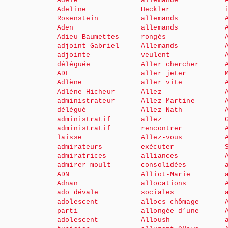
Adèle
allemande
Adeline
Heckler
Rosenstein
allemands
Aden
allemands
Adieu Baumettes
rongés
adjoint Gabriel
Allemands
adjointe
veulent
déléguée
Aller chercher
ADL
aller jeter
Adlène
aller vite
Adlène Hicheur
Allez
administrateur
Allez Martine
délégué
Allez Nath
administratif
allez
administratif
rencontrer
laisse
Allez-vous
admirateurs
exécuter
admiratrices
alliances
admirer moult
consolidées
ADN
Alliot-Marie
Adnan
allocations
ado dévale
sociales
adolescent
allocs chômage
parti
allongée d’une
adolescent
Alloush