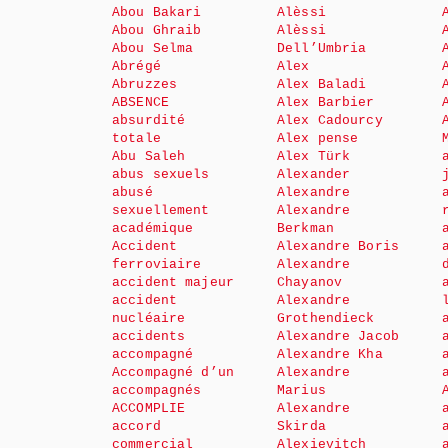
Abou Bakari
Alèssi
Abou Ghraib
Alèssi
Abou Selma
Dell’Umbria
Abrégé
Alex
Abruzzes
Alex Baladi
ABSENCE
Alex Barbier
absurdité
Alex Cadourcy
totale
Alex pense
Abu Saleh
Alex Türk
abus sexuels
Alexander
abusé
Alexandre
sexuellement
Alexandre
académique
Berkman
Accident
Alexandre Boris
ferroviaire
Alexandre
accident majeur
Chayanov
accident
Alexandre
nucléaire
Grothendieck
accidents
Alexandre Jacob
accompagné
Alexandre Kha
Accompagné d’un
Alexandre
accompagnés
Marius
ACCOMPLIE
Alexandre
accord
Skirda
commercial
Alexievitch