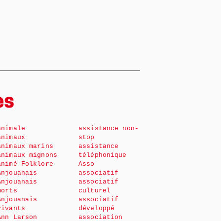
es
animale
assistance non-
animaux
stop
animaux marins
assistance
animaux mignons
téléphonique
animé Folklore
Asso
Anjouanais
associatif
Anjouanais
associatif
morts
culturel
Anjouanais
associatif
vivants
développé
Ann Larson
association