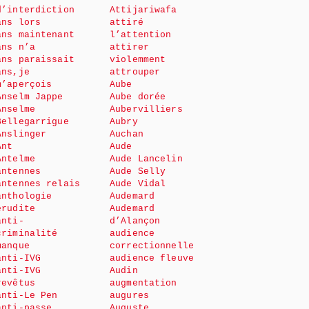
d’interdiction
Attijariwafa
ans lors
attiré
ans maintenant
l’attention
ans n’a
attirer
ans paraissait
violemment
ans,je
attrouper
m’aperçois
Aube
Anselm Jappe
Aube dorée
Anselme
Aubervilliers
Bellegarrigue
Aubry
Anslinger
Auchan
Ant
Aude
Antelme
Aude Lancelin
antennes
Aude Selly
antennes relais
Aude Vidal
anthologie
Audemard
érudite
Audemard
anti-
d’Alançon
criminalité
audience
manque
correctionnelle
anti-IVG
audience fleuve
anti-IVG
Audin
revêtus
augmentation
anti-Le Pen
augures
anti-passe
Auguste