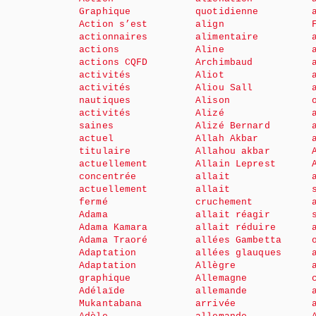
Graphique
quotidienne
Action s’est
align
actionnaires
alimentaire
actions
Aline
actions CQFD
Archimbaud
activités
Aliot
activités
Aliou Sall
nautiques
Alison
activités
Alizé
saines
Alizé Bernard
actuel
Allah Akbar
titulaire
Allahou akbar
actuellement
Allain Leprest
concentrée
allait
actuellement
allait
fermé
cruchement
Adama
allait réagir
Adama Kamara
allait réduire
Adama Traoré
allées Gambetta
Adaptation
allées glauques
Adaptation
Allègre
graphique
Allemagne
Adélaïde
allemande
Mukantabana
arrivée