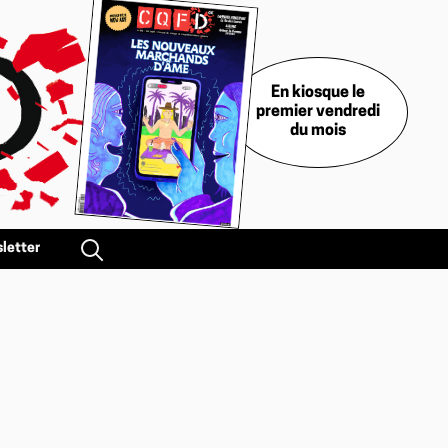
En kiosque le
premier vendredi
du mois
letter