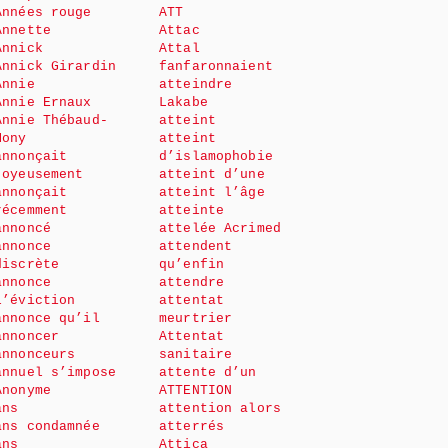
Années rouge
ATT
Annette
Attac
Annick
Attal
Annick Girardin
fanfaronnaient
Annie
atteindre
Annie Ernaux
Lakabe
Annie Thébaud-
atteint
Mony
atteint
annonçait
d’islamophobie
joyeusement
atteint d’une
annonçait
atteint l’âge
récemment
atteinte
annoncé
attelée Acrimed
annonce
attendent
discrète
qu’enfin
annonce
attendre
l’éviction
attentat
annonce qu’il
meurtrier
annoncer
Attentat
annonceurs
sanitaire
annuel s’impose
attente d’un
Anonyme
ATTENTION
ans
attention alors
ans condamnée
atterrés
ans
Attica