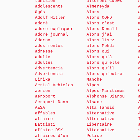
tunisien
allument CNews
adolescents
Almereyda
âgés
Alors
Adolf Hitler
Alors CQFD
adoré
Alors c’est
adore expliquer
Alors Donald
adoré journal
Alors j’ai
Adorno
alors lisez
ados montés
alors Mehdi
adresse
Alors oui
adulte
Alors qu’à
adultes
alors qu’elle
Advertencia
alors qu’il
Advertencia
Alors qu’outre-
Lirika
Manche
Aerial Vehicles
Alpes
aérien
Alpes-Maritimes
aéroport
Alphonse Dianou
Aeroport Nann
Alsace
AESA
Alta Tansió
affables
alternative
affaire
Alternative
Battisti
Libertaire
affaire DSK
Alternative-
affaires d’un
Police