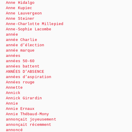
Anne Hidalgo
Anne Kupiec
Anne Lauvergeon
Anne Steiner
Anne-Charlotte Millepied
Anne-Sophie Lacombe
année
année Charlie
année d’élection
année marque
années
années 50-60
années battent
ANNÉES D’ABSENCE
années d’aspiration
Années rouge
Annette
Annick
Annick Girardin
Annie
Annie Ernaux
Annie Thébaud-Mony
annonçait joyeusement
annonçait récemment
annoncé