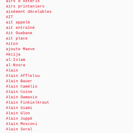
airs d’Astérix
airs printaniers
aisément décelables
AIT
ait appelé
ait entraîné
Ait Ouabane
ait place
Aiton
ajoute Maeve
Akcija
al-Islam
al-Nosra
Alain
Alain Afflelou
Alain Bauer
Alain Camélio
Alain Coine
Alain Damasio
Alain Finkielkraut
Alain Giami
Alain Glon
Alain Juppé
Alain Mosconi
Alain Soral