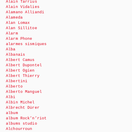
Alain Tarrius
Alain Vidalies
Alamano Alliandi
Alameda
Alan Lomax
Alan Sillitoe
Alarm
Alarm Phone
alarmes sismiques
Alba
Albanais
Albert Camus
Albert Dupontel
Albert Ogien
Albert Thierry
Albertini
Alberto
Alberto Manguel
Albi
Albin Michel
Albrecht Dürer
album
album Rock’n’riot
albums studio
Alchourroun