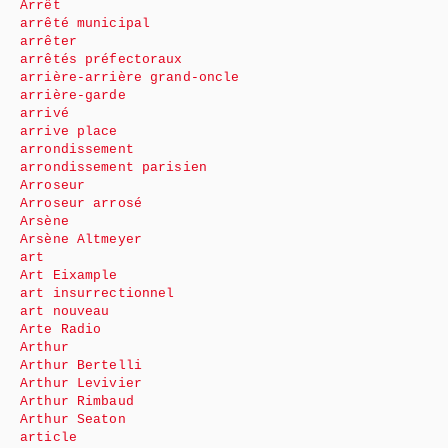
Arrêt
arrêté municipal
arrêter
arrêtés préfectoraux
arrière-arrière grand-oncle
arrière-garde
arrivé
arrive place
arrondissement
arrondissement parisien
Arroseur
Arroseur arrosé
Arsène
Arsène Altmeyer
art
Art Eixample
art insurrectionnel
art nouveau
Arte Radio
Arthur
Arthur Bertelli
Arthur Levivier
Arthur Rimbaud
Arthur Seaton
article