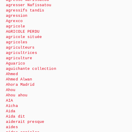
agresser Nafissatou
agressifs tandis
agression
Agrexco
agricole
AGRICOLE PERDU
agricole située
agricoles
agriculteurs
agricultrices
agriculture
Aguarico
aguichante collection
Ahmed
Ahmed Alwan
Ahora Madrid
Ahou
Ahou ahou
AIA
Aïcha
Aida
Aida dit
aiderait presque
aides