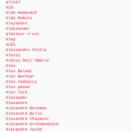
alcool
ALD
Alde Hemendik
Aldo Rebelo
Alejandro
Aleksander
alentour n’ont
Alep
ALÈS
Alessandro Stella
Alèssi
Alèssi Dell’Umbria
Alex
Alex Baladi
Alex Barbier
Alex Cadourcy
Alex pense
Alex Türk
Alexander
Alexandre
Alexandre Berkman
Alexandre Boris
Alexandre Chayanov
Alexandre Grothendieck
Alexandre Jacob