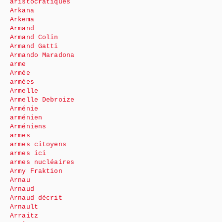
aristocratiques
Arkana
Arkema
Armand
Armand Colin
Armand Gatti
Armando Maradona
arme
Armée
armées
Armelle
Armelle Debroize
Arménie
arménien
Arméniens
armes
armes citoyens
armes ici
armes nucléaires
Army Fraktion
Arnau
Arnaud
Arnaud décrit
Arnault
Arraitz