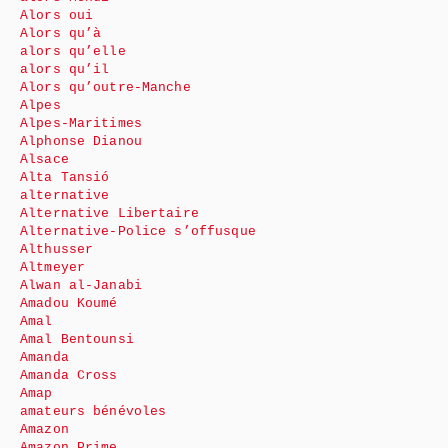
Alors oui
Alors qu’à
alors qu’elle
alors qu’il
Alors qu’outre-Manche
Alpes
Alpes-Maritimes
Alphonse Dianou
Alsace
Alta Tansió
alternative
Alternative Libertaire
Alternative-Police s’offusque
Althusser
Altmeyer
Alwan al-Janabi
Amadou Koumé
Amal
Amal Bentounsi
Amanda
Amanda Cross
Amap
amateurs bénévoles
Amazon
Amazon Prime