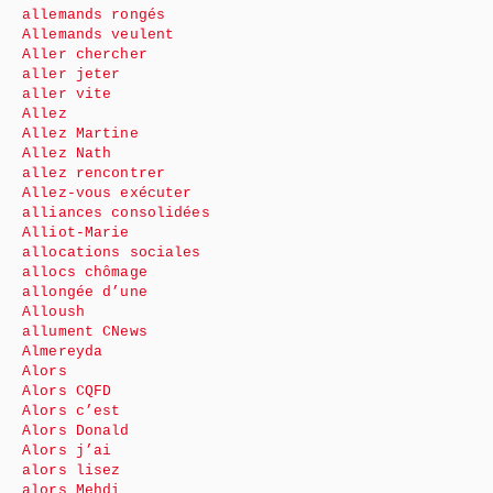
allemands rongés
Allemands veulent
Aller chercher
aller jeter
aller vite
Allez
Allez Martine
Allez Nath
allez rencontrer
Allez-vous exécuter
alliances consolidées
Alliot-Marie
allocations sociales
allocs chômage
allongée d’une
Alloush
allument CNews
Almereyda
Alors
Alors CQFD
Alors c’est
Alors Donald
Alors j’ai
alors lisez
alors Mehdi