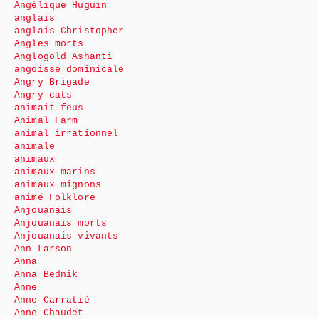
Angélique Huguin
anglais
anglais Christopher
Angles morts
Anglogold Ashanti
angoisse dominicale
Angry Brigade
Angry cats
animait feus
Animal Farm
animal irrationnel
animale
animaux
animaux marins
animaux mignons
animé Folklore
Anjouanais
Anjouanais morts
Anjouanais vivants
Ann Larson
Anna
Anna Bednik
Anne
Anne Carratié
Anne Chaudet