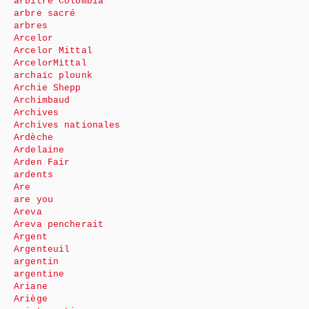
arbitre Colombia
arbre sacré
arbres
Arcelor
Arcelor Mittal
ArcelorMittal
archaïc plounk
Archie Shepp
Archimbaud
Archives
Archives nationales
Ardèche
Ardelaine
Arden Fair
ardents
Are
are you
Areva
Areva pencherait
Argent
Argenteuil
argentin
argentine
Ariane
Ariège