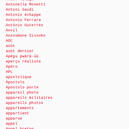
Antonella Monetti
Antoni Gaudi
Antonio échappe
Antonio Ferrara
António Guterres
Anvil
Anzoumane Sissoko
AOC
août
août dernier
Apégu pwärä-ùù
aperçu réaliste
Apéro
APL
apostolique
Apostolo
Apostolo porte
appareil photo
appareils militaires
appareils photos
appartements
appartient
apparue
appel
Appel breton