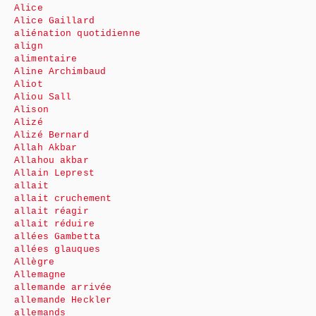
Alice
Alice Gaillard
aliénation quotidienne
align
alimentaire
Aline Archimbaud
Aliot
Aliou Sall
Alison
Alizé
Alizé Bernard
Allah Akbar
Allahou akbar
Allain Leprest
allait
allait cruchement
allait réagir
allait réduire
allées Gambetta
allées glauques
Allègre
Allemagne
allemande arrivée
allemande Heckler
allemands