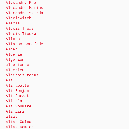
Alexandre Kha
Alexandre Marius
Alexandre Skirda
Alexievitch
Alexis
Alexis Théas
Alexis Tiouka
Alfons
Alfonso Bonafede
Alger
Algérie
Algérien
algérienne
algériens
Algérois tenus
Ali
Ali abattu
Ali Fenjan
Ali Ferzat
Ali n’a
Ali Soumaré
Ali Ziri
alias
alias Cafca
alias Damien