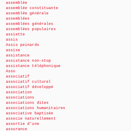
assemblée
assemblée constituante
assemblée générale
assemblées
assemblées générales
assemblées populaires
assiette
assis
Assis peinards
assise
assistance
assistance non-stop
assistance téléphonique
Asso
associatif
associatif culturel
associatif développé
association
associations
associations dites
associations humanitaires
associative baptisée
associe naturellement
assortie d’une
assurance