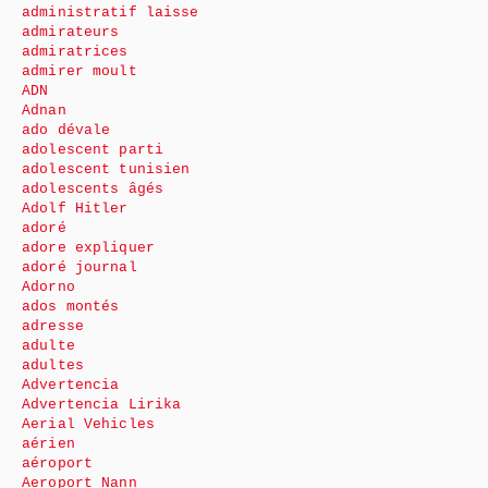
administratif laisse
admirateurs
admiratrices
admirer moult
ADN
Adnan
ado dévale
adolescent parti
adolescent tunisien
adolescents âgés
Adolf Hitler
adoré
adore expliquer
adoré journal
Adorno
ados montés
adresse
adulte
adultes
Advertencia
Advertencia Lirika
Aerial Vehicles
aérien
aéroport
Aeroport Nann