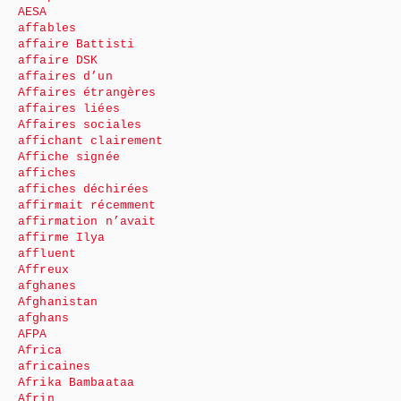
AESA
affables
affaire Battisti
affaire DSK
affaires d’un
Affaires étrangères
affaires liées
Affaires sociales
affichant clairement
Affiche signée
affiches
affiches déchirées
affirmait récemment
affirmation n’avait
affirme Ilya
affluent
Affreux
afghanes
Afghanistan
afghans
AFPA
Africa
africaines
Afrika Bambaataa
Afrin