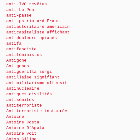
anti-IVG revêtus
anti-Le Pen
anti-passe
anti-patriotard Frans
antiautoritaire américain
anticapitaliste affichant
antidouleurs opiacés
antifa
antifasciste
antiféministes
Antigone
Antigones
antiguérilla surgi
antillaise signifiant
antimilitarisme offensif
antinucléaire
antiques civilités
antisémites
antiterroriste
Antiterroriste instaurée
Antoine
Antoine Costa
Antoine D’Agata
Antoine voit
Anton Ciliga