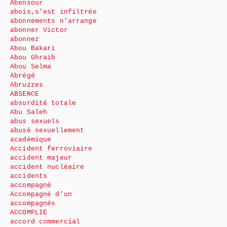
Abensour
abois,s’est infiltrée
abonnements n’arrange
abonner Victor
abonnez
Abou Bakari
Abou Ghraib
Abou Selma
Abrégé
Abruzzes
ABSENCE
absurdité totale
Abu Saleh
abus sexuels
abusé sexuellement
académique
Accident ferroviaire
accident majeur
accident nucléaire
accidents
accompagné
Accompagné d’un
accompagnés
ACCOMPLIE
accord commercial