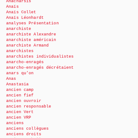
Anacharsis
Anaïs
Anaïs Collet
Anaïs Léonhardt
analyses Présentation
anarchiste
anarchiste Alexandre
anarchiste américain
anarchiste Armand
anarchistes
anarchistes individualistes
anarcho-enragés
anarcho-enragés décrétaient
anars qu’on
Anas
Anastasia
ancien camp
ancien fief
ancien ouvroir
ancien responsable
ancien Vert
ancien VRP
anciens
anciens collègues
anciens droits