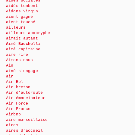
aides sociales
aidés tombent
Aidons Virgin
aient gagné
aient touché
ailleurs
ailleurs apocryphe
aimait autant
Aimé Bacchelli
aimé capitaine
aime rire
Aimons-nous
Ain
aîné s’engage
air
Air Bel
Air breton
Air d’autoroute
Air émancipateur
Air Force
Air France
Airbnb
aire marseillaise
aires
aires d’accueil