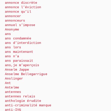
annonce discrète
annonce l’éviction
annonce qu’il
annoncer
annonceurs
annuel s’impose
Anonyme
ans
ans condamnée
ans d’interdiction
ans lors
ans maintenant
ans n’a
ans paraissait
ans,je m’aperçois
Anselm Jappe
Anselme Bellegarrigue
Anslinger
Ant
Antelme
antennes
antennes relais
anthologie érudite
anti-criminalité manque
anti-IVG