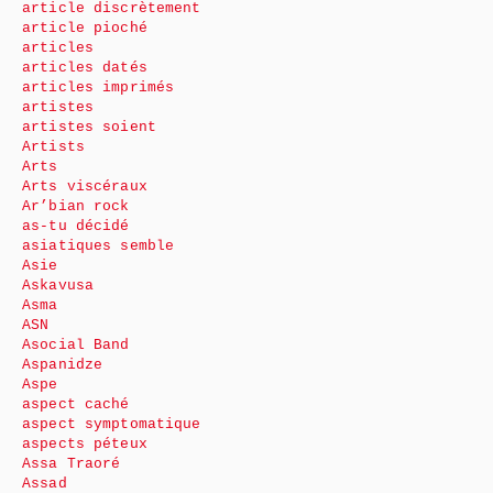
article discrètement
article pioché
articles
articles datés
articles imprimés
artistes
artistes soient
Artists
Arts
Arts viscéraux
Ar’bian rock
as-tu décidé
asiatiques semble
Asie
Askavusa
Asma
ASN
Asocial Band
Aspanidze
Aspe
aspect caché
aspect symptomatique
aspects péteux
Assa Traoré
Assad