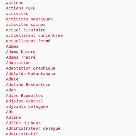
actions
actions CQFD
activités
activités nautiques
activités saines
actuel titulaire
actuellement concentrée
actuellement fermé
Adama
Adama Kamara
Adama Traoré
Adaptation
Adaptation graphique
Adélaïde Mukantabana
Adèle
Adeline Rosenstein
Aden
Adieu Baumettes
adjoint Gabriel
adjointe déléguée
ADL
Adlène
Adlène Hicheur
administrateur délégué
administratif