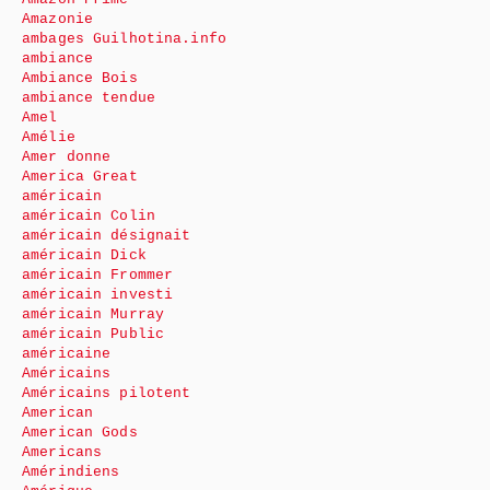
Amazonie
ambages Guilhotina.info
ambiance
Ambiance Bois
ambiance tendue
Amel
Amélie
Amer donne
America Great
américain
américain Colin
américain désignait
américain Dick
américain Frommer
américain investi
américain Murray
américain Public
américaine
Américains
Américains pilotent
American
American Gods
Americans
Amérindiens