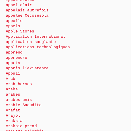
appel d’air
appelait autrefois
appelée Cecosesola
appelle
Appels
Apple Stores
Application International
application sanglante
applications technologiques
apprend
apprendre
appris
appris l’existence
Appuii
Arab
Arab horses
arabe
arabes
arabes unis
Arabie Saoudite
Arafat
Arajol
Araksia
Araksia prend