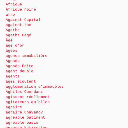
Afrique
Afrique noire
afro
Against Capital
against the
Agathe
Agathe Cagé
Âgé
âge d’or
âgées
agence immobilière
Agenda
Agenda Édito
agent double
agents
âges écoutent
agglomération d’immeubles
Aghiles Ouerdani
agissent réellement
agitateurs qu’elles
agraire
agraire Chayanov
agréable bâtiment
agréable oasis
agressé Nafissatou