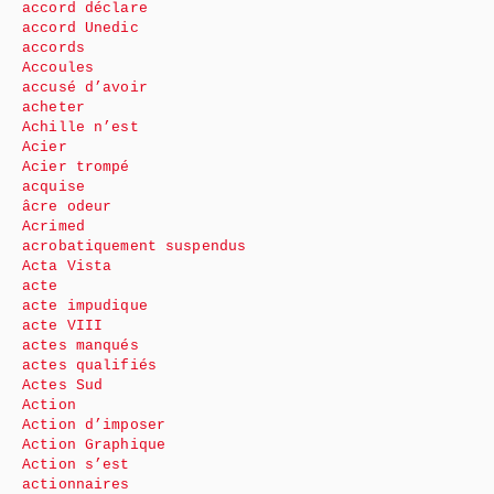
accord déclare
accord Unedic
accords
Accoules
accusé d’avoir
acheter
Achille n’est
Acier
Acier trompé
acquise
âcre odeur
Acrimed
acrobatiquement suspendus
Acta Vista
acte
acte impudique
acte VIII
actes manqués
actes qualifiés
Actes Sud
Action
Action d’imposer
Action Graphique
Action s’est
actionnaires