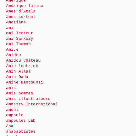
Amérique
Amérique latine
Âmes d’Atala
âmes sortent
Ameziane
ami
ami lecteur
ami Sarkozy
ami Thomas
Ami.e
Amidou
Amidou Château
Amie lectrice
Amin Allal
Amin Dada
Amine Bentounsi
amis
amis hommes
amis illustrateurs
Amnesty International
amont
ampoule
ampoules LED
Ana
anabaptistes