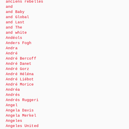
anciens rebelles
and
and Baby
and Global
and Last
and The
and white
Andéols
Anders Fogh
Andra
André
André Bercoff
André Danet
André Gorz
André Héléna
André Liébot
André Morice
Andréa
Andrés
Andrés Ruggeri
Angel
Angela Davis
Angela Merkel
Angeles
Angeles United