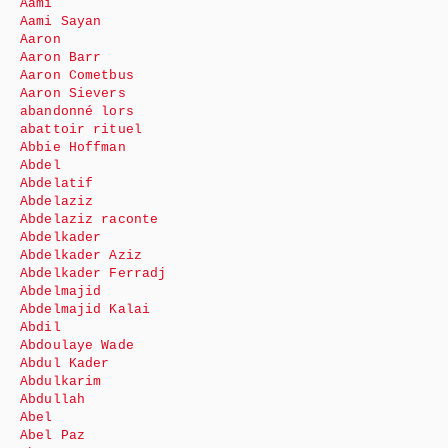
Aami
Aami Sayan
Aaron
Aaron Barr
Aaron Cometbus
Aaron Sievers
abandonné lors
abattoir rituel
Abbie Hoffman
Abdel
Abdelatif
Abdelaziz
Abdelaziz raconte
Abdelkader
Abdelkader Aziz
Abdelkader Ferradj
Abdelmajid
Abdelmajid Kalai
Abdil
Abdoulaye Wade
Abdul Kader
Abdulkarim
Abdullah
Abel
Abel Paz