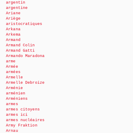
argentin
argentine
Ariane
Ariège
aristocratiques
Arkana
Arkema
Armand
Armand Colin
Armand Gatti
Armando Maradona
arme
Armée
armées
Armelle
Armelle Debroize
Arménie
arménien
Arméniens
armes
armes citoyens
armes ici
armes nucléaires
Army Fraktion
Arnau