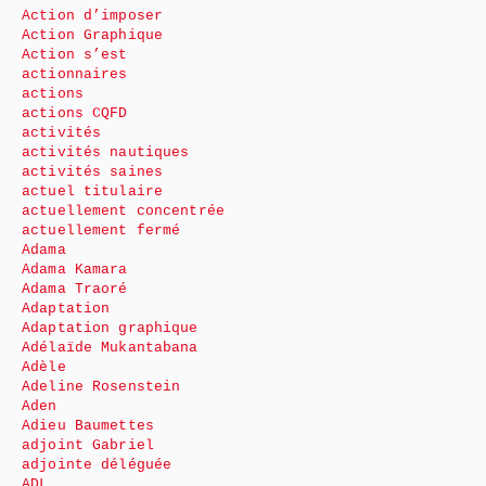
Action d’imposer
Action Graphique
Action s’est
actionnaires
actions
actions CQFD
activités
activités nautiques
activités saines
actuel titulaire
actuellement concentrée
actuellement fermé
Adama
Adama Kamara
Adama Traoré
Adaptation
Adaptation graphique
Adélaïde Mukantabana
Adèle
Adeline Rosenstein
Aden
Adieu Baumettes
adjoint Gabriel
adjointe déléguée
ADL