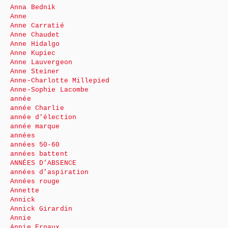
Anna Bednik
Anne
Anne Carratié
Anne Chaudet
Anne Hidalgo
Anne Kupiec
Anne Lauvergeon
Anne Steiner
Anne-Charlotte Millepied
Anne-Sophie Lacombe
année
année Charlie
année d’élection
année marque
années
années 50-60
années battent
ANNÉES D’ABSENCE
années d’aspiration
Années rouge
Annette
Annick
Annick Girardin
Annie
Annie Ernaux