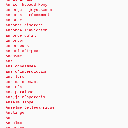
Annie Thébaud-Mony
annonçait joyeusement
annonçait récemment
annoncé
annonce discrète
annonce l’éviction
annonce qu’il
annoncer
annonceurs
annuel s’impose
Anonyme
ans
ans condamnée
ans d’interdiction
ans lors
ans maintenant
ans n’a
ans paraissait
ans,je m’aperçois
Anselm Jappe
Anselme Bellegarrigue
Anslinger
Ant
Antelme