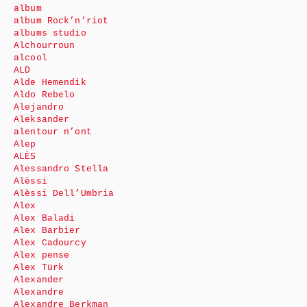
album
album Rock’n’riot
albums studio
Alchourroun
alcool
ALD
Alde Hemendik
Aldo Rebelo
Alejandro
Aleksander
alentour n’ont
Alep
ALÈS
Alessandro Stella
Alèssi
Alèssi Dell’Umbria
Alex
Alex Baladi
Alex Barbier
Alex Cadourcy
Alex pense
Alex Türk
Alexander
Alexandre
Alexandre Berkman