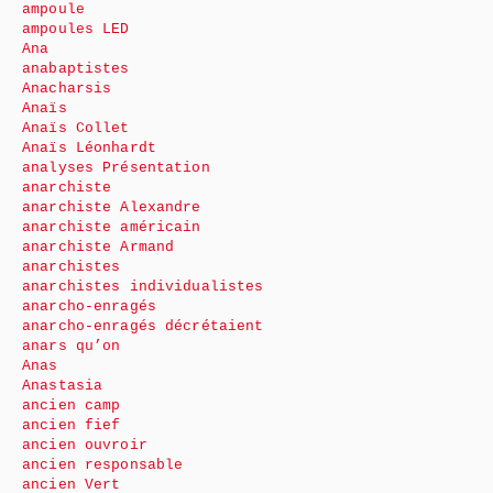
ampoule
ampoules LED
Ana
anabaptistes
Anacharsis
Anaïs
Anaïs Collet
Anaïs Léonhardt
analyses Présentation
anarchiste
anarchiste Alexandre
anarchiste américain
anarchiste Armand
anarchistes
anarchistes individualistes
anarcho-enragés
anarcho-enragés décrétaient
anars qu’on
Anas
Anastasia
ancien camp
ancien fief
ancien ouvroir
ancien responsable
ancien Vert