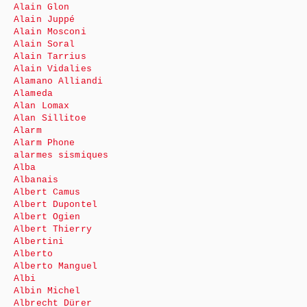
Alain Glon
Alain Juppé
Alain Mosconi
Alain Soral
Alain Tarrius
Alain Vidalies
Alamano Alliandi
Alameda
Alan Lomax
Alan Sillitoe
Alarm
Alarm Phone
alarmes sismiques
Alba
Albanais
Albert Camus
Albert Dupontel
Albert Ogien
Albert Thierry
Albertini
Alberto
Alberto Manguel
Albi
Albin Michel
Albrecht Dürer