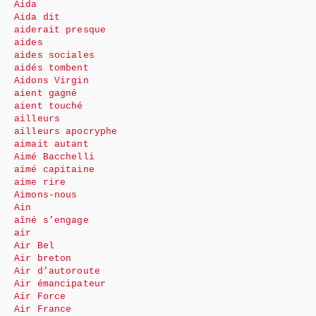
Aida
Aida dit
aiderait presque
aides
aides sociales
aidés tombent
Aidons Virgin
aient gagné
aient touché
ailleurs
ailleurs apocryphe
aimait autant
Aimé Bacchelli
aimé capitaine
aime rire
Aimons-nous
Ain
aîné s’engage
air
Air Bel
Air breton
Air d’autoroute
Air émancipateur
Air Force
Air France