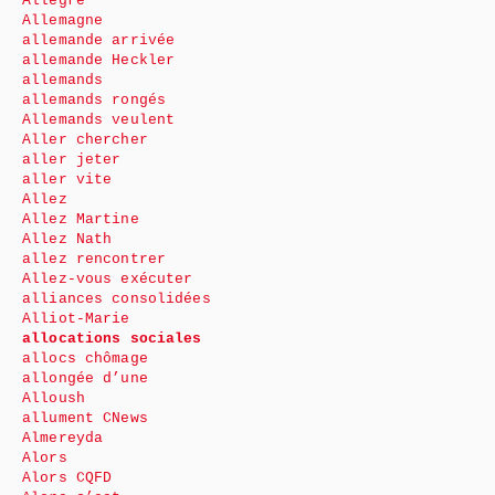
Allègre
Allemagne
allemande arrivée
allemande Heckler
allemands
allemands rongés
Allemands veulent
Aller chercher
aller jeter
aller vite
Allez
Allez Martine
Allez Nath
allez rencontrer
Allez-vous exécuter
alliances consolidées
Alliot-Marie
allocations sociales
allocs chômage
allongée d’une
Alloush
allument CNews
Almereyda
Alors
Alors CQFD