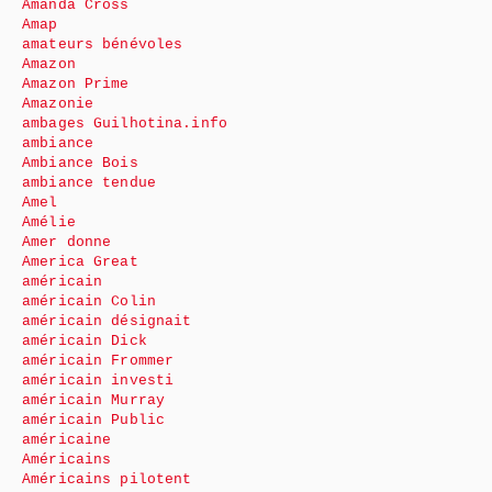
Amanda Cross
Amap
amateurs bénévoles
Amazon
Amazon Prime
Amazonie
ambages Guilhotina.info
ambiance
Ambiance Bois
ambiance tendue
Amel
Amélie
Amer donne
America Great
américain
américain Colin
américain désignait
américain Dick
américain Frommer
américain investi
américain Murray
américain Public
américaine
Américains
Américains pilotent