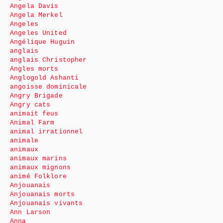
Angela Davis
Angela Merkel
Angeles
Angeles United
Angélique Huguin
anglais
anglais Christopher
Angles morts
Anglogold Ashanti
angoisse dominicale
Angry Brigade
Angry cats
animait feus
Animal Farm
animal irrationnel
animale
animaux
animaux marins
animaux mignons
animé Folklore
Anjouanais
Anjouanais morts
Anjouanais vivants
Ann Larson
Anna