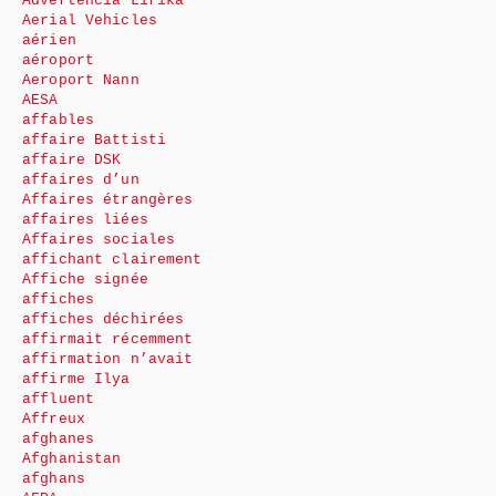
Advertencia Lirika
Aerial Vehicles
aérien
aéroport
Aeroport Nann
AESA
affables
affaire Battisti
affaire DSK
affaires d’un
Affaires étrangères
affaires liées
Affaires sociales
affichant clairement
Affiche signée
affiches
affiches déchirées
affirmait récemment
affirmation n’avait
affirme Ilya
affluent
Affreux
afghanes
Afghanistan
afghans