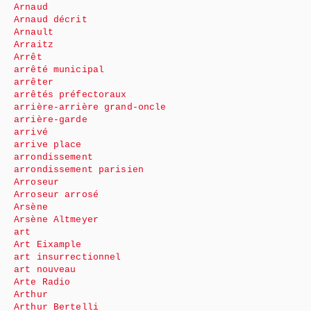
Arnaud
Arnaud décrit
Arnault
Arraitz
Arrêt
arrêté municipal
arrêter
arrêtés préfectoraux
arrière-arrière grand-oncle
arrière-garde
arrivé
arrive place
arrondissement
arrondissement parisien
Arroseur
Arroseur arrosé
Arsène
Arsène Altmeyer
art
Art Eixample
art insurrectionnel
art nouveau
Arte Radio
Arthur
Arthur Bertelli