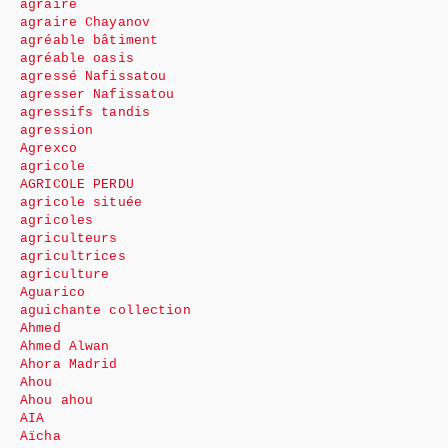
agraire
agraire Chayanov
agréable bâtiment
agréable oasis
agressé Nafissatou
agresser Nafissatou
agressifs tandis
agression
Agrexco
agricole
AGRICOLE PERDU
agricole située
agricoles
agriculteurs
agricultrices
agriculture
Aguarico
aguichante collection
Ahmed
Ahmed Alwan
Ahora Madrid
Ahou
Ahou ahou
AIA
Aïcha