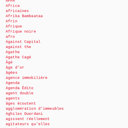
AFPA
Africa
africaines
Afrika Bambaataa
Afrin
Afrique
Afrique noire
afro
Against Capital
against the
Agathe
Agathe Cagé
Âgé
âge d’or
âgées
agence immobilière
Agenda
Agenda Édito
agent double
agents
âges écoutent
agglomération d’immeubles
Aghiles Ouerdani
agissent réellement
agitateurs qu’elles