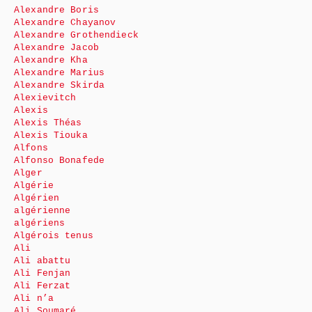
Alexandre Boris
Alexandre Chayanov
Alexandre Grothendieck
Alexandre Jacob
Alexandre Kha
Alexandre Marius
Alexandre Skirda
Alexievitch
Alexis
Alexis Théas
Alexis Tiouka
Alfons
Alfonso Bonafede
Alger
Algérie
Algérien
algérienne
algériens
Algérois tenus
Ali
Ali abattu
Ali Fenjan
Ali Ferzat
Ali n’a
Ali Soumaré