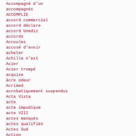
Accompagné d’un
accompagnés
ACCOMPLIE
accord commercial
accord déclare
accord Unedic
accords
Accoules
accusé d’avoir
acheter
Achille n’est
Acier
Acier trompé
acquise
âcre odeur
Acrimed
acrobatiquement suspendus
Acta Vista
acte
acte impudique
acte VIII
actes manqués
actes qualifiés
Actes Sud
Action