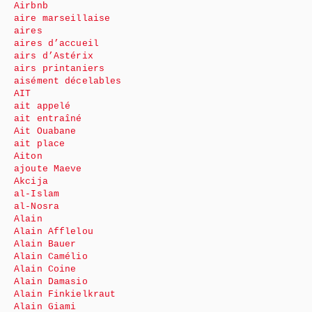
Airbnb
aire marseillaise
aires
aires d’accueil
airs d’Astérix
airs printaniers
aisément décelables
AIT
ait appelé
ait entraîné
Ait Ouabane
ait place
Aiton
ajoute Maeve
Akcija
al-Islam
al-Nosra
Alain
Alain Afflelou
Alain Bauer
Alain Camélio
Alain Coine
Alain Damasio
Alain Finkielkraut
Alain Giami