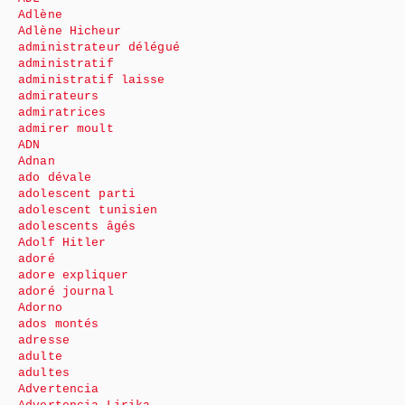
Adlène
Adlène Hicheur
administrateur délégué
administratif
administratif laisse
admirateurs
admiratrices
admirer moult
ADN
Adnan
ado dévale
adolescent parti
adolescent tunisien
adolescents âgés
Adolf Hitler
adoré
adore expliquer
adoré journal
Adorno
ados montés
adresse
adulte
adultes
Advertencia