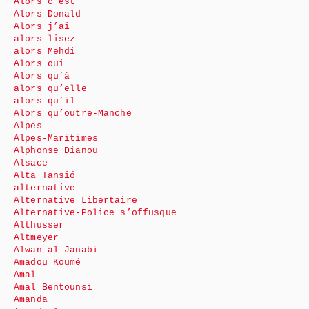
Alors c’est
Alors Donald
Alors j’ai
alors lisez
alors Mehdi
Alors oui
Alors qu’à
alors qu’elle
alors qu’il
Alors qu’outre-Manche
Alpes
Alpes-Maritimes
Alphonse Dianou
Alsace
Alta Tansió
alternative
Alternative Libertaire
Alternative-Police s’offusque
Althusser
Altmeyer
Alwan al-Janabi
Amadou Koumé
Amal
Amal Bentounsi
Amanda