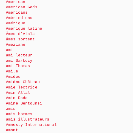
American
American Gods
Americans
Amérindiens
Amérique
Amérique latine
Âmes d’Atala
âmes sortent
Ameziane
ami
ami lecteur
ami Sarkozy
ami Thomas
Ami.e
Amidou
Amidou Château
Amie lectrice
Amin Allal
Amin Dada
Amine Bentounsi
amis
amis hommes
amis illustrateurs
Amnesty International
amont