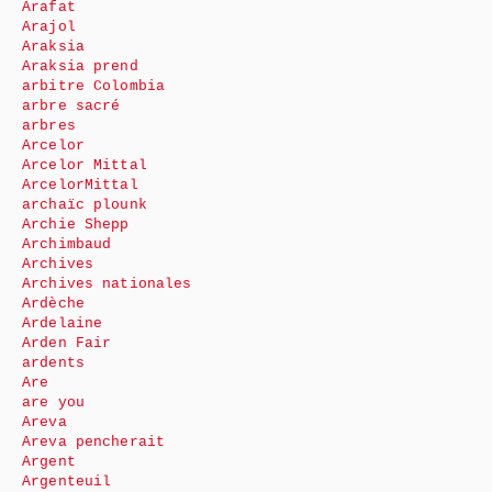
Arafat
Arajol
Araksia
Araksia prend
arbitre Colombia
arbre sacré
arbres
Arcelor
Arcelor Mittal
ArcelorMittal
archaïc plounk
Archie Shepp
Archimbaud
Archives
Archives nationales
Ardèche
Ardelaine
Arden Fair
ardents
Are
are you
Areva
Areva pencherait
Argent
Argenteuil