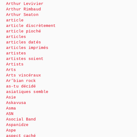
Arthur Levivier
Arthur Rimbaud
Arthur Seaton
article
article discrètement
article pioché
articles
articles datés
articles imprimés
artistes
artistes soient
Artists
Arts
Arts viscéraux
Ar’bian rock
as-tu décidé
asiatiques semble
Asie
Askavusa
Asma
ASN
Asocial Band
Aspanidze
Aspe
aspect caché