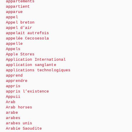
appartements
appartient
apparue
appel
Appel breton
appel d’air
appelait autrefois
appelée Cecosesola
appelle
Appels
Apple Stores
Application International
application sanglante
applications technologiques
apprend
apprendre
appris
appris l’existence
Appuii
Arab
Arab horses
arabe
arabes
arabes unis
Arabie Saoudite