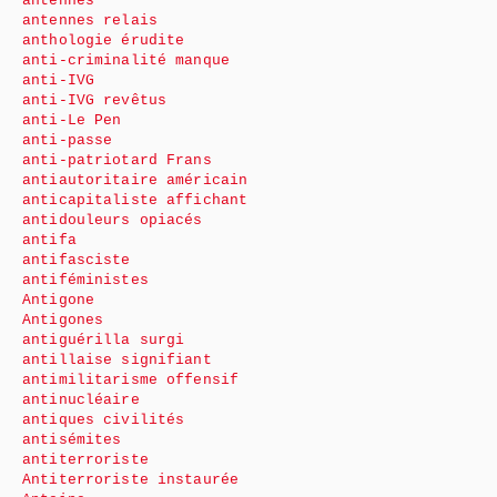
antennes
antennes relais
anthologie érudite
anti-criminalité manque
anti-IVG
anti-IVG revêtus
anti-Le Pen
anti-passe
anti-patriotard Frans
antiautoritaire américain
anticapitaliste affichant
antidouleurs opiacés
antifa
antifasciste
antiféministes
Antigone
Antigones
antiguérilla surgi
antillaise signifiant
antimilitarisme offensif
antinucléaire
antiques civilités
antisémites
antiterroriste
Antiterroriste instaurée