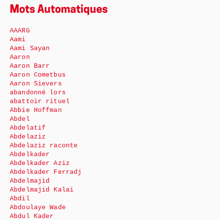
Mots Automatiques
AAARG
Aami
Aami Sayan
Aaron
Aaron Barr
Aaron Cometbus
Aaron Sievers
abandonné lors
abattoir rituel
Abbie Hoffman
Abdel
Abdelatif
Abdelaziz
Abdelaziz raconte
Abdelkader
Abdelkader Aziz
Abdelkader Ferradj
Abdelmajid
Abdelmajid Kalai
Abdil
Abdoulaye Wade
Abdul Kader