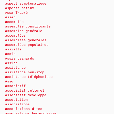
aspect symptomatique
aspects péteux
Assa Traoré
Assad
assemblée
assemblée constituante
assemblée générale
assemblées
assemblées générales
assemblées populaires
assiette
assis
Assis peinards
assise
assistance
assistance non-stop
assistance téléphonique
Asso
associatif
associatif culturel
associatif développé
association
associations
associations dites
associations humanitaires