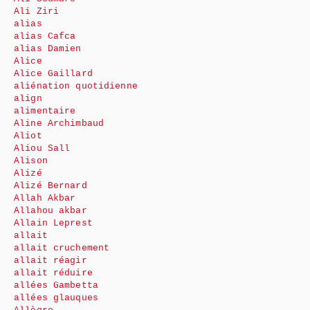
Ali Ziri
alias
alias Cafca
alias Damien
Alice
Alice Gaillard
aliénation quotidienne
align
alimentaire
Aline Archimbaud
Aliot
Aliou Sall
Alison
Alizé
Alizé Bernard
Allah Akbar
Allahou akbar
Allain Leprest
allait
allait cruchement
allait réagir
allait réduire
allées Gambetta
allées glauques