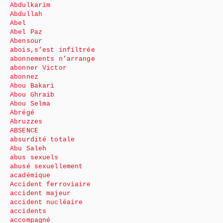
Abdulkarim
Abdullah
Abel
Abel Paz
Abensour
abois,s’est infiltrée
abonnements n’arrange
abonner Victor
abonnez
Abou Bakari
Abou Ghraib
Abou Selma
Abrégé
Abruzzes
ABSENCE
absurdité totale
Abu Saleh
abus sexuels
abusé sexuellement
académique
Accident ferroviaire
accident majeur
accident nucléaire
accidents
accompagné