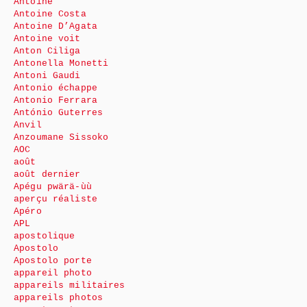
Antoine
Antoine Costa
Antoine D’Agata
Antoine voit
Anton Ciliga
Antonella Monetti
Antoni Gaudi
Antonio échappe
Antonio Ferrara
António Guterres
Anvil
Anzoumane Sissoko
AOC
août
août dernier
Apégu pwärä-ùù
aperçu réaliste
Apéro
APL
apostolique
Apostolo
Apostolo porte
appareil photo
appareils militaires
appareils photos