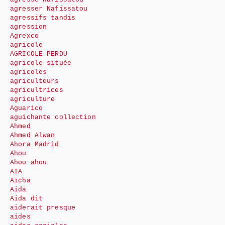
agresser Nafissatou
agressifs tandis
agression
Agrexco
agricole
AGRICOLE PERDU
agricole située
agricoles
agriculteurs
agricultrices
agriculture
Aguarico
aguichante collection
Ahmed
Ahmed Alwan
Ahora Madrid
Ahou
Ahou ahou
AIA
Aïcha
Aida
Aida dit
aiderait presque
aides