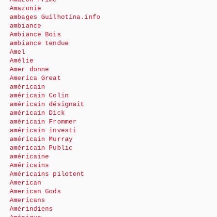
Amazonie
ambages Guilhotina.info
ambiance
Ambiance Bois
ambiance tendue
Amel
Amélie
Amer donne
America Great
américain
américain Colin
américain désignait
américain Dick
américain Frommer
américain investi
américain Murray
américain Public
américaine
Américains
Américains pilotent
American
American Gods
Americans
Amérindiens