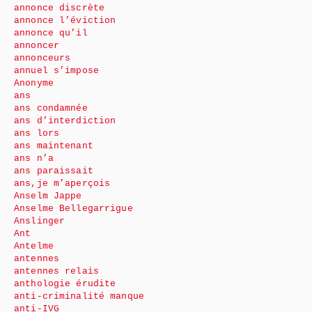
annonce discrète
annonce l’éviction
annonce qu’il
annoncer
annonceurs
annuel s’impose
Anonyme
ans
ans condamnée
ans d’interdiction
ans lors
ans maintenant
ans n’a
ans paraissait
ans,je m’aperçois
Anselm Jappe
Anselme Bellegarrigue
Anslinger
Ant
Antelme
antennes
antennes relais
anthologie érudite
anti-criminalité manque
anti-IVG