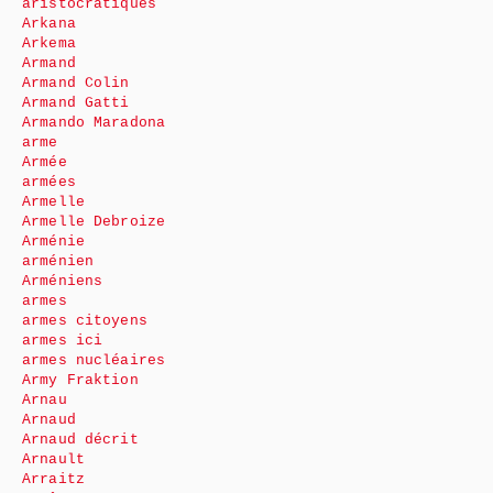
aristocratiques
Arkana
Arkema
Armand
Armand Colin
Armand Gatti
Armando Maradona
arme
Armée
armées
Armelle
Armelle Debroize
Arménie
arménien
Arméniens
armes
armes citoyens
armes ici
armes nucléaires
Army Fraktion
Arnau
Arnaud
Arnaud décrit
Arnault
Arraitz