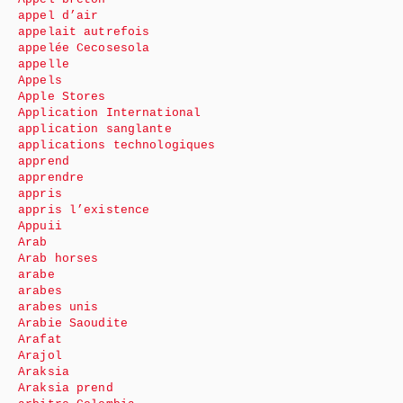
appel d’air
appelait autrefois
appelée Cecosesola
appelle
Appels
Apple Stores
Application International
application sanglante
applications technologiques
apprend
apprendre
appris
appris l’existence
Appuii
Arab
Arab horses
arabe
arabes
arabes unis
Arabie Saoudite
Arafat
Arajol
Araksia
Araksia prend