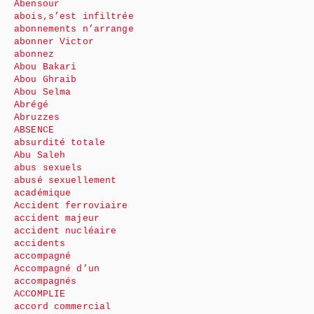
Abensour
abois,s’est infiltrée
abonnements n’arrange
abonner Victor
abonnez
Abou Bakari
Abou Ghraib
Abou Selma
Abrégé
Abruzzes
ABSENCE
absurdité totale
Abu Saleh
abus sexuels
abusé sexuellement
académique
Accident ferroviaire
accident majeur
accident nucléaire
accidents
accompagné
Accompagné d’un
accompagnés
ACCOMPLIE
accord commercial