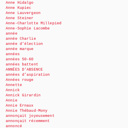
Anne Hidalgo
Anne Kupiec
Anne Lauvergeon
Anne Steiner
Anne-Charlotte Millepied
Anne-Sophie Lacombe
année
année Charlie
année d’élection
année marque
années
années 50-60
années battent
ANNÉES D’ABSENCE
années d’aspiration
Années rouge
Annette
Annick
Annick Girardin
Annie
Annie Ernaux
Annie Thébaud-Mony
annonçait joyeusement
annonçait récemment
annoncé