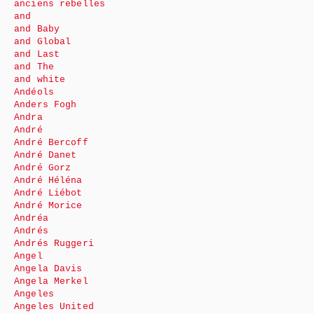
anciens rebelles
and
and Baby
and Global
and Last
and The
and white
Andéols
Anders Fogh
Andra
André
André Bercoff
André Danet
André Gorz
André Héléna
André Liébot
André Morice
Andréa
Andrés
Andrés Ruggeri
Angel
Angela Davis
Angela Merkel
Angeles
Angeles United