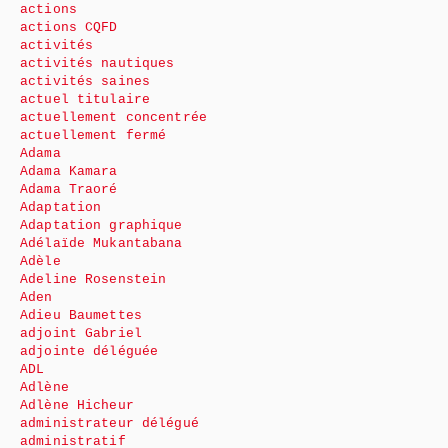
actions
actions CQFD
activités
activités nautiques
activités saines
actuel titulaire
actuellement concentrée
actuellement fermé
Adama
Adama Kamara
Adama Traoré
Adaptation
Adaptation graphique
Adélaïde Mukantabana
Adèle
Adeline Rosenstein
Aden
Adieu Baumettes
adjoint Gabriel
adjointe déléguée
ADL
Adlène
Adlène Hicheur
administrateur délégué
administratif