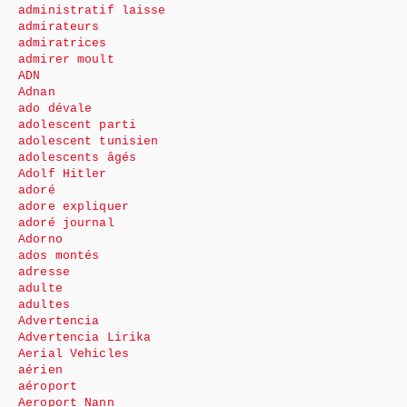
administratif laisse
admirateurs
admiratrices
admirer moult
ADN
Adnan
ado dévale
adolescent parti
adolescent tunisien
adolescents âgés
Adolf Hitler
adoré
adore expliquer
adoré journal
Adorno
ados montés
adresse
adulte
adultes
Advertencia
Advertencia Lirika
Aerial Vehicles
aérien
aéroport
Aeroport Nann