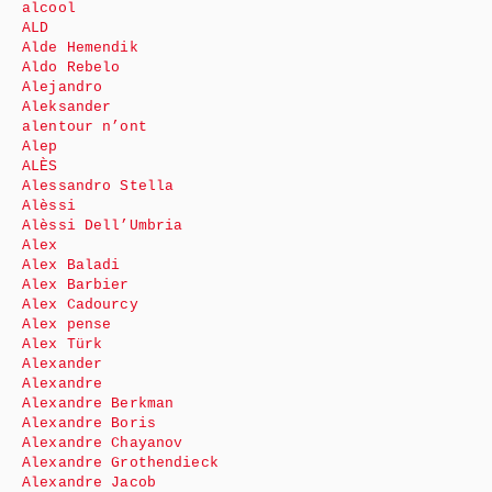
alcool
ALD
Alde Hemendik
Aldo Rebelo
Alejandro
Aleksander
alentour n’ont
Alep
ALÈS
Alessandro Stella
Alèssi
Alèssi Dell’Umbria
Alex
Alex Baladi
Alex Barbier
Alex Cadourcy
Alex pense
Alex Türk
Alexander
Alexandre
Alexandre Berkman
Alexandre Boris
Alexandre Chayanov
Alexandre Grothendieck
Alexandre Jacob