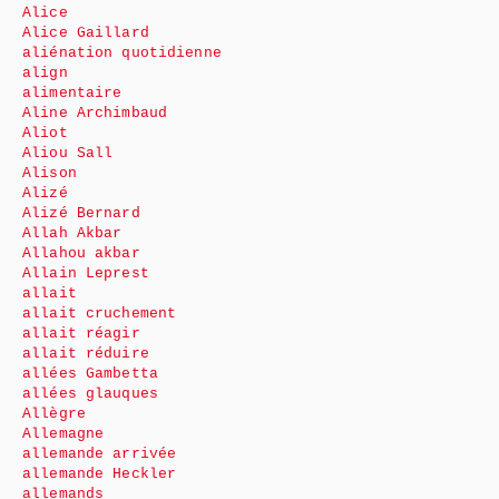
Alice
Alice Gaillard
aliénation quotidienne
align
alimentaire
Aline Archimbaud
Aliot
Aliou Sall
Alison
Alizé
Alizé Bernard
Allah Akbar
Allahou akbar
Allain Leprest
allait
allait cruchement
allait réagir
allait réduire
allées Gambetta
allées glauques
Allègre
Allemagne
allemande arrivée
allemande Heckler
allemands