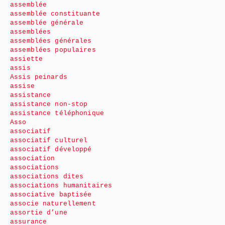
assemblée
assemblée constituante
assemblée générale
assemblées
assemblées générales
assemblées populaires
assiette
assis
Assis peinards
assise
assistance
assistance non-stop
assistance téléphonique
Asso
associatif
associatif culturel
associatif développé
association
associations
associations dites
associations humanitaires
associative baptisée
associe naturellement
assortie d’une
assurance