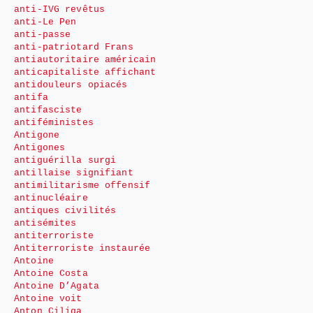
anti-IVG revêtus
anti-Le Pen
anti-passe
anti-patriotard Frans
antiautoritaire américain
anticapitaliste affichant
antidouleurs opiacés
antifa
antifasciste
antiféministes
Antigone
Antigones
antiguérilla surgi
antillaise signifiant
antimilitarisme offensif
antinucléaire
antiques civilités
antisémites
antiterroriste
Antiterroriste instaurée
Antoine
Antoine Costa
Antoine D’Agata
Antoine voit
Anton Ciliga