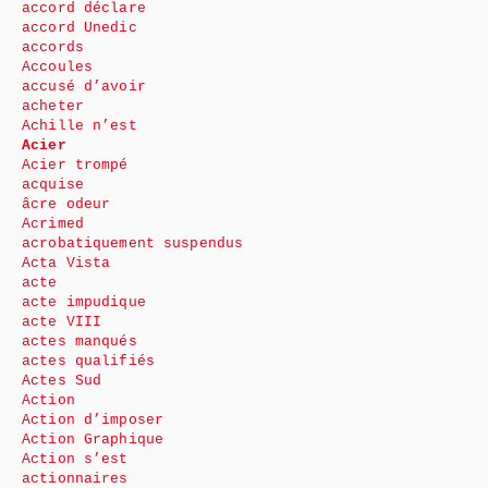
accord déclare
accord Unedic
accords
Accoules
accusé d’avoir
acheter
Achille n’est
Acier
Acier trompé
acquise
âcre odeur
Acrimed
acrobatiquement suspendus
Acta Vista
acte
acte impudique
acte VIII
actes manqués
actes qualifiés
Actes Sud
Action
Action d’imposer
Action Graphique
Action s’est
actionnaires