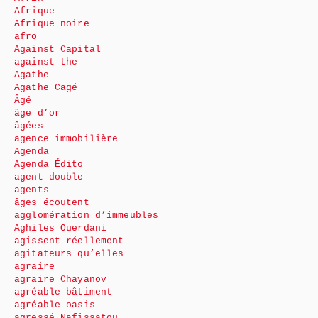
Afrique
Afrique noire
afro
Against Capital
against the
Agathe
Agathe Cagé
Âgé
âge d’or
âgées
agence immobilière
Agenda
Agenda Édito
agent double
agents
âges écoutent
agglomération d’immeubles
Aghiles Ouerdani
agissent réellement
agitateurs qu’elles
agraire
agraire Chayanov
agréable bâtiment
agréable oasis
agressé Nafissatou