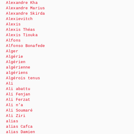
Alexandre Kha
Alexandre Marius
Alexandre Skirda
Alexievitch
Alexis
Alexis Théas
Alexis Tiouka
Alfons
Alfonso Bonafede
Alger
Algérie
Algérien
algérienne
algériens
Algérois tenus
Ali
Ali abattu
Ali Fenjan
Ali Ferzat
Ali n’a
Ali Soumaré
Ali Ziri
alias
alias Cafca
alias Damien