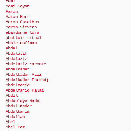
Aami
Aami Sayan
Aaron
Aaron Barr
Aaron Cometbus
Aaron Sievers
abandonné lors
abattoir rituel
Abbie Hoffman
Abdel
Abdelatif
Abdelaziz
Abdelaziz raconte
Abdelkader
Abdelkader Aziz
Abdelkader Ferradj
Abdelmajid
Abdelmajid Kalai
Abdil
Abdoulaye Wade
Abdul Kader
Abdulkarim
Abdullah
Abel
Abel Paz