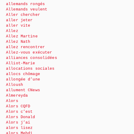
allemands rongés
Allemands veulent
Aller chercher
aller jeter
aller vite
Allez
Allez Martine
Allez Nath
allez rencontrer
Allez-vous exécuter
alliances consolidées
Alliot-Marie
allocations sociales
allocs chômage
allongée d’une
Alloush
allument CNews
Almereyda
Alors
Alors CQFD
Alors c’est
Alors Donald
Alors j’ai
alors lisez
alors Mehdi