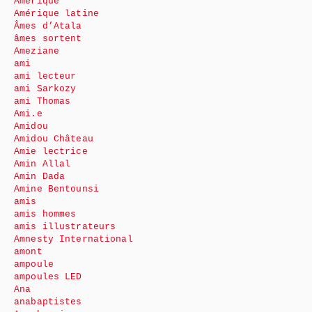
Amérique
Amérique latine
Âmes d’Atala
âmes sortent
Ameziane
ami
ami lecteur
ami Sarkozy
ami Thomas
Ami.e
Amidou
Amidou Château
Amie lectrice
Amin Allal
Amin Dada
Amine Bentounsi
amis
amis hommes
amis illustrateurs
Amnesty International
amont
ampoule
ampoules LED
Ana
anabaptistes