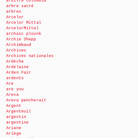
arbitre Colombia
arbre sacré
arbres
Arcelor
Arcelor Mittal
ArcelorMittal
archaïc plounk
Archie Shepp
Archimbaud
Archives
Archives nationales
Ardèche
Ardelaine
Arden Fair
ardents
Are
are you
Areva
Areva pencherait
Argent
Argenteuil
argentin
argentine
Ariane
Ariège