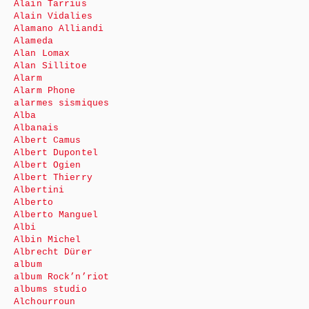
Alain Tarrius
Alain Vidalies
Alamano Alliandi
Alameda
Alan Lomax
Alan Sillitoe
Alarm
Alarm Phone
alarmes sismiques
Alba
Albanais
Albert Camus
Albert Dupontel
Albert Ogien
Albert Thierry
Albertini
Alberto
Alberto Manguel
Albi
Albin Michel
Albrecht Dürer
album
album Rock’n’riot
albums studio
Alchourroun