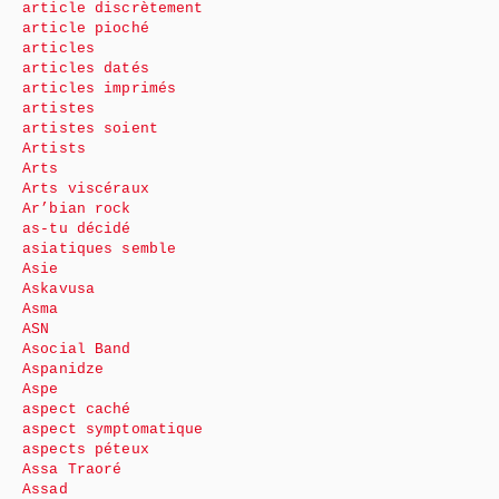
article discrètement
article pioché
articles
articles datés
articles imprimés
artistes
artistes soient
Artists
Arts
Arts viscéraux
Ar’bian rock
as-tu décidé
asiatiques semble
Asie
Askavusa
Asma
ASN
Asocial Band
Aspanidze
Aspe
aspect caché
aspect symptomatique
aspects péteux
Assa Traoré
Assad