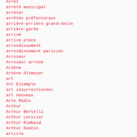
Arrêt
arrêté municipal
arrêter
arrêtés préfectoraux
arrière-arrière grand-oncle
arrière-garde
arrivé
arrive place
arrondissement
arrondissement parisien
Arroseur
Arroseur arrosé
Arsène
Arsène Altmeyer
art
Art Eixample
art insurrectionnel
art nouveau
Arte Radio
Arthur
Arthur Bertelli
Arthur Levivier
Arthur Rimbaud
Arthur Seaton
article