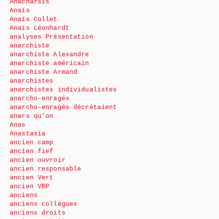
Anacharsis
Anaïs
Anaïs Collet
Anaïs Léonhardt
analyses Présentation
anarchiste
anarchiste Alexandre
anarchiste américain
anarchiste Armand
anarchistes
anarchistes individualistes
anarcho-enragés
anarcho-enragés décrétaient
anars qu’on
Anas
Anastasia
ancien camp
ancien fief
ancien ouvroir
ancien responsable
ancien Vert
ancien VRP
anciens
anciens collègues
anciens droits