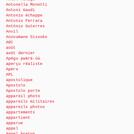
Antonella Monetti
Antoni Gaudi
Antonio échappe
Antonio Ferrara
António Guterres
Anvil
Anzoumane Sissoko
AOC
août
août dernier
Apégu pwärä-ùù
aperçu réaliste
Apéro
APL
apostolique
Apostolo
Apostolo porte
appareil photo
appareils militaires
appareils photos
appartements
appartient
apparue
appel
Appel breton