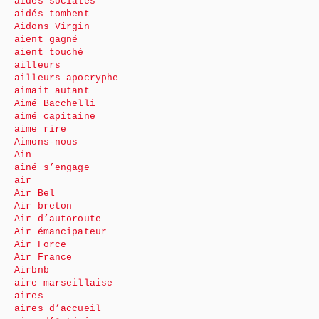
aides sociales
aidés tombent
Aidons Virgin
aient gagné
aient touché
ailleurs
ailleurs apocryphe
aimait autant
Aimé Bacchelli
aimé capitaine
aime rire
Aimons-nous
Ain
aîné s’engage
air
Air Bel
Air breton
Air d’autoroute
Air émancipateur
Air Force
Air France
Airbnb
aire marseillaise
aires
aires d’accueil