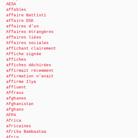
AESA
affables
affaire Battisti
affaire DSK
affaires d’un
Affaires étrangères
affaires liées
Affaires sociales
affichant clairement
Affiche signée
affiches
affiches déchirées
affirmait récemment
affirmation n’avait
affirme Ilya
affluent
Affreux
afghanes
Afghanistan
afghans
AFPA
Africa
africaines
Afrika Bambaataa
Afrin