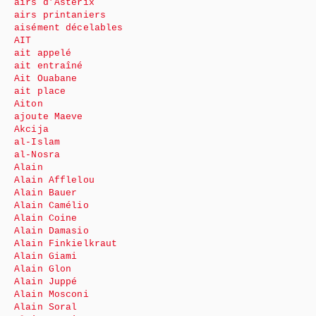
airs d’Astérix
airs printaniers
aisément décelables
AIT
ait appelé
ait entraîné
Ait Ouabane
ait place
Aiton
ajoute Maeve
Akcija
al-Islam
al-Nosra
Alain
Alain Afflelou
Alain Bauer
Alain Camélio
Alain Coine
Alain Damasio
Alain Finkielkraut
Alain Giami
Alain Glon
Alain Juppé
Alain Mosconi
Alain Soral