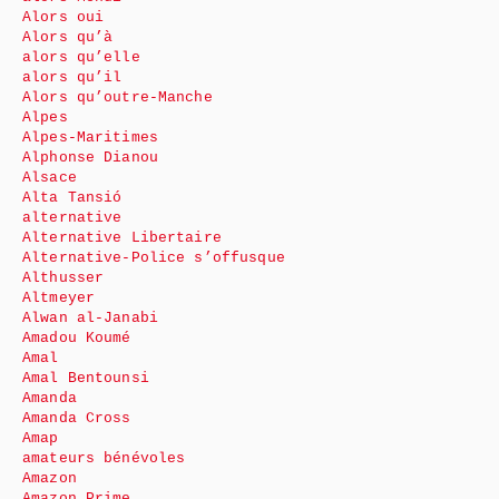
Alors oui
Alors qu’à
alors qu’elle
alors qu’il
Alors qu’outre-Manche
Alpes
Alpes-Maritimes
Alphonse Dianou
Alsace
Alta Tansió
alternative
Alternative Libertaire
Alternative-Police s’offusque
Althusser
Altmeyer
Alwan al-Janabi
Amadou Koumé
Amal
Amal Bentounsi
Amanda
Amanda Cross
Amap
amateurs bénévoles
Amazon
Amazon Prime