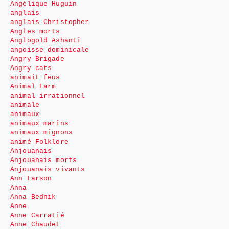
Angélique Huguin
anglais
anglais Christopher
Angles morts
Anglogold Ashanti
angoisse dominicale
Angry Brigade
Angry cats
animait feus
Animal Farm
animal irrationnel
animale
animaux
animaux marins
animaux mignons
animé Folklore
Anjouanais
Anjouanais morts
Anjouanais vivants
Ann Larson
Anna
Anna Bednik
Anne
Anne Carratié
Anne Chaudet