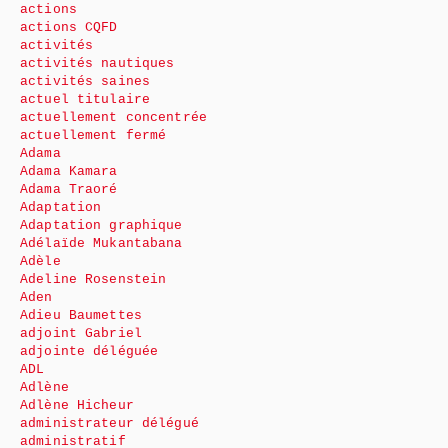
actions
actions CQFD
activités
activités nautiques
activités saines
actuel titulaire
actuellement concentrée
actuellement fermé
Adama
Adama Kamara
Adama Traoré
Adaptation
Adaptation graphique
Adélaïde Mukantabana
Adèle
Adeline Rosenstein
Aden
Adieu Baumettes
adjoint Gabriel
adjointe déléguée
ADL
Adlène
Adlène Hicheur
administrateur délégué
administratif