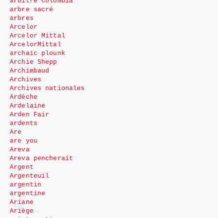
arbitre Colombia
arbre sacré
arbres
Arcelor
Arcelor Mittal
ArcelorMittal
archaïc plounk
Archie Shepp
Archimbaud
Archives
Archives nationales
Ardèche
Ardelaine
Arden Fair
ardents
Are
are you
Areva
Areva pencherait
Argent
Argenteuil
argentin
argentine
Ariane
Ariège