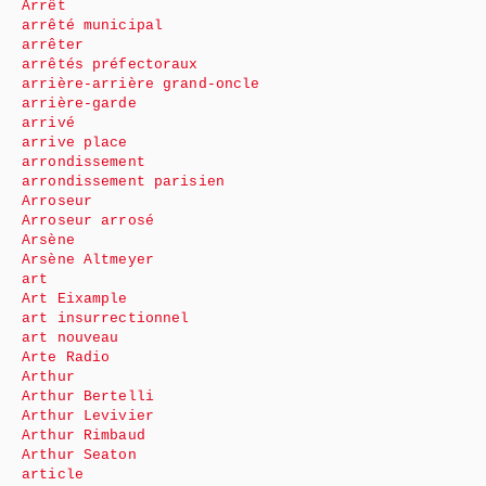
Arrêt
arrêté municipal
arrêter
arrêtés préfectoraux
arrière-arrière grand-oncle
arrière-garde
arrivé
arrive place
arrondissement
arrondissement parisien
Arroseur
Arroseur arrosé
Arsène
Arsène Altmeyer
art
Art Eixample
art insurrectionnel
art nouveau
Arte Radio
Arthur
Arthur Bertelli
Arthur Levivier
Arthur Rimbaud
Arthur Seaton
article