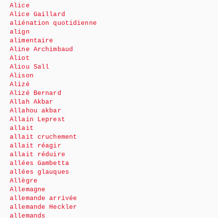
Alice
Alice Gaillard
aliénation quotidienne
align
alimentaire
Aline Archimbaud
Aliot
Aliou Sall
Alison
Alizé
Alizé Bernard
Allah Akbar
Allahou akbar
Allain Leprest
allait
allait cruchement
allait réagir
allait réduire
allées Gambetta
allées glauques
Allègre
Allemagne
allemande arrivée
allemande Heckler
allemands