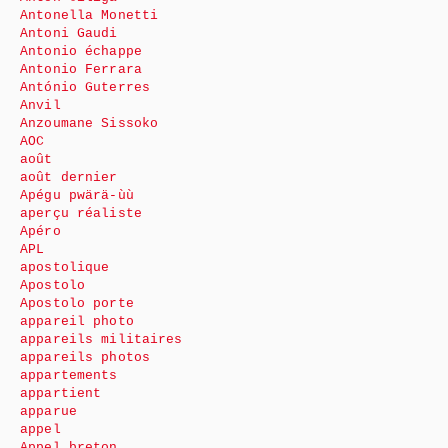
Antonella Monetti
Antoni Gaudi
Antonio échappe
Antonio Ferrara
António Guterres
Anvil
Anzoumane Sissoko
AOC
août
août dernier
Apégu pwärä-ùù
aperçu réaliste
Apéro
APL
apostolique
Apostolo
Apostolo porte
appareil photo
appareils militaires
appareils photos
appartements
appartient
apparue
appel
Appel breton