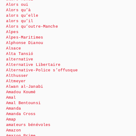
Alors oui
Alors qu’à
alors qu’elle
alors qu’il
Alors qu’outre-Manche
Alpes
Alpes-Maritimes
Alphonse Dianou
Alsace
Alta Tansió
alternative
Alternative Libertaire
Alternative-Police s’offusque
Althusser
Altmeyer
Alwan al-Janabi
Amadou Koumé
Amal
Amal Bentounsi
Amanda
Amanda Cross
Amap
amateurs bénévoles
Amazon
Amazon Prime