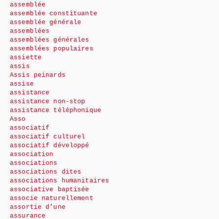
assemblée
assemblée constituante
assemblée générale
assemblées
assemblées générales
assemblées populaires
assiette
assis
Assis peinards
assise
assistance
assistance non-stop
assistance téléphonique
Asso
associatif
associatif culturel
associatif développé
association
associations
associations dites
associations humanitaires
associative baptisée
associe naturellement
assortie d’une
assurance