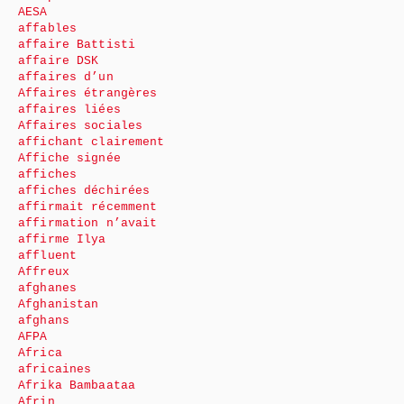
AESA
affables
affaire Battisti
affaire DSK
affaires d’un
Affaires étrangères
affaires liées
Affaires sociales
affichant clairement
Affiche signée
affiches
affiches déchirées
affirmait récemment
affirmation n’avait
affirme Ilya
affluent
Affreux
afghanes
Afghanistan
afghans
AFPA
Africa
africaines
Afrika Bambaataa
Afrin