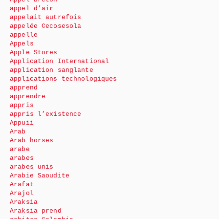
appel d’air
appelait autrefois
appelée Cecosesola
appelle
Appels
Apple Stores
Application International
application sanglante
applications technologiques
apprend
apprendre
appris
appris l’existence
Appuii
Arab
Arab horses
arabe
arabes
arabes unis
Arabie Saoudite
Arafat
Arajol
Araksia
Araksia prend