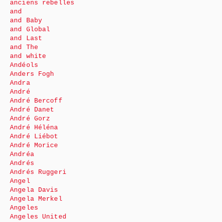
anciens rebelles
and
and Baby
and Global
and Last
and The
and white
Andéols
Anders Fogh
Andra
André
André Bercoff
André Danet
André Gorz
André Héléna
André Liébot
André Morice
Andréa
Andrés
Andrés Ruggeri
Angel
Angela Davis
Angela Merkel
Angeles
Angeles United