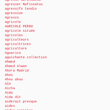
agresser Nafissatou
agressifs tandis
agression
Agrexco
agricole
AGRICOLE PERDU
agricole située
agricoles
agriculteurs
agricultrices
agriculture
Aguarico
aguichante collection
Ahmed
Ahmed Alwan
Ahora Madrid
Ahou
Ahou ahou
AIA
Aïcha
Aida
Aida dit
aiderait presque
aides