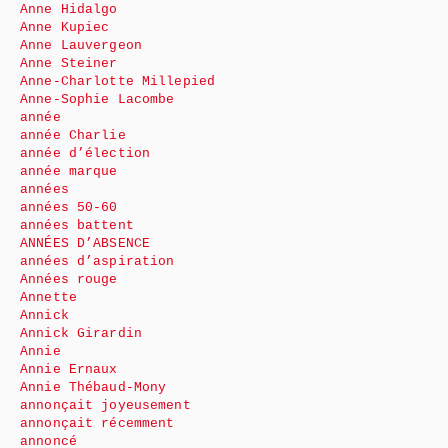
Anne Hidalgo
Anne Kupiec
Anne Lauvergeon
Anne Steiner
Anne-Charlotte Millepied
Anne-Sophie Lacombe
année
année Charlie
année d’élection
année marque
années
années 50-60
années battent
ANNÉES D’ABSENCE
années d’aspiration
Années rouge
Annette
Annick
Annick Girardin
Annie
Annie Ernaux
Annie Thébaud-Mony
annonçait joyeusement
annonçait récemment
annoncé