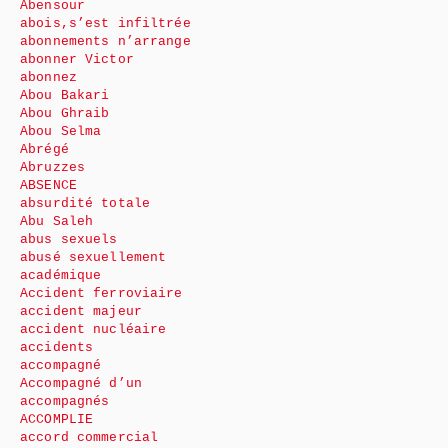
Abensour
abois,s’est infiltrée
abonnements n’arrange
abonner Victor
abonnez
Abou Bakari
Abou Ghraib
Abou Selma
Abrégé
Abruzzes
ABSENCE
absurdité totale
Abu Saleh
abus sexuels
abusé sexuellement
académique
Accident ferroviaire
accident majeur
accident nucléaire
accidents
accompagné
Accompagné d’un
accompagnés
ACCOMPLIE
accord commercial