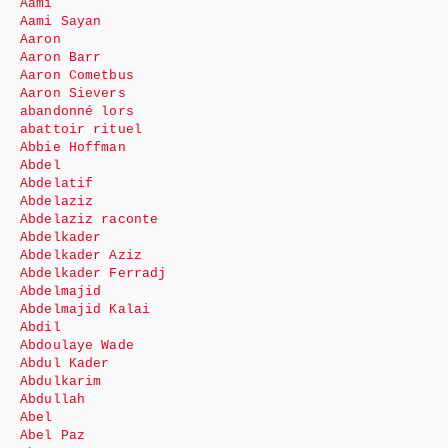
Aami
Aami Sayan
Aaron
Aaron Barr
Aaron Cometbus
Aaron Sievers
abandonné lors
abattoir rituel
Abbie Hoffman
Abdel
Abdelatif
Abdelaziz
Abdelaziz raconte
Abdelkader
Abdelkader Aziz
Abdelkader Ferradj
Abdelmajid
Abdelmajid Kalai
Abdil
Abdoulaye Wade
Abdul Kader
Abdulkarim
Abdullah
Abel
Abel Paz