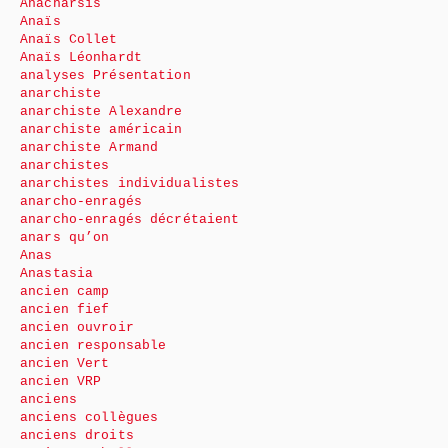
Anacharsis
Anaïs
Anaïs Collet
Anaïs Léonhardt
analyses Présentation
anarchiste
anarchiste Alexandre
anarchiste américain
anarchiste Armand
anarchistes
anarchistes individualistes
anarcho-enragés
anarcho-enragés décrétaient
anars qu’on
Anas
Anastasia
ancien camp
ancien fief
ancien ouvroir
ancien responsable
ancien Vert
ancien VRP
anciens
anciens collègues
anciens droits