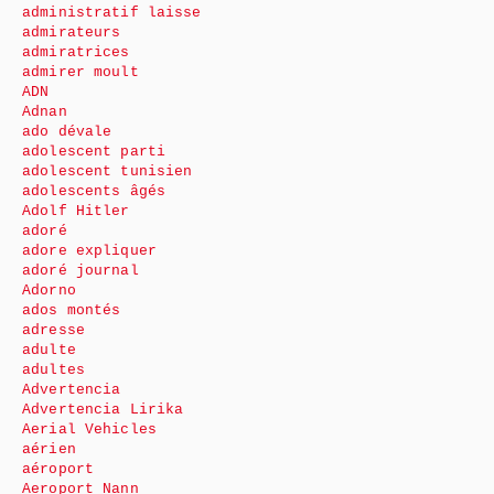
administratif laisse
admirateurs
admiratrices
admirer moult
ADN
Adnan
ado dévale
adolescent parti
adolescent tunisien
adolescents âgés
Adolf Hitler
adoré
adore expliquer
adoré journal
Adorno
ados montés
adresse
adulte
adultes
Advertencia
Advertencia Lirika
Aerial Vehicles
aérien
aéroport
Aeroport Nann