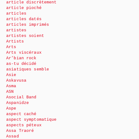
article discrètement
article pioché
articles
articles datés
articles imprimés
artistes
artistes soient
Artists
Arts
Arts viscéraux
Ar’bian rock
as-tu décidé
asiatiques semble
Asie
Askavusa
Asma
ASN
Asocial Band
Aspanidze
Aspe
aspect caché
aspect symptomatique
aspects péteux
Assa Traoré
Assad