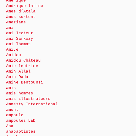
Amérique
Amérique latine
Âmes d’Atala
âmes sortent
Ameziane
ami
ami lecteur
ami Sarkozy
ami Thomas
Ami.e
Amidou
Amidou Château
Amie lectrice
Amin Allal
Amin Dada
Amine Bentounsi
amis
amis hommes
amis illustrateurs
Amnesty International
amont
ampoule
ampoules LED
Ana
anabaptistes