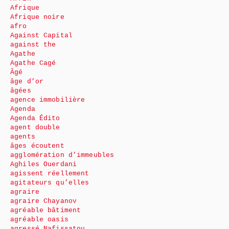
Afrique
Afrique noire
afro
Against Capital
against the
Agathe
Agathe Cagé
Âgé
âge d’or
âgées
agence immobilière
Agenda
Agenda Édito
agent double
agents
âges écoutent
agglomération d’immeubles
Aghiles Ouerdani
agissent réellement
agitateurs qu’elles
agraire
agraire Chayanov
agréable bâtiment
agréable oasis
agressé Nafissatou