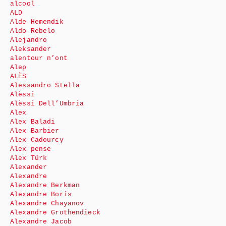
alcool
ALD
Alde Hemendik
Aldo Rebelo
Alejandro
Aleksander
alentour n’ont
Alep
ALÈS
Alessandro Stella
Alèssi
Alèssi Dell’Umbria
Alex
Alex Baladi
Alex Barbier
Alex Cadourcy
Alex pense
Alex Türk
Alexander
Alexandre
Alexandre Berkman
Alexandre Boris
Alexandre Chayanov
Alexandre Grothendieck
Alexandre Jacob