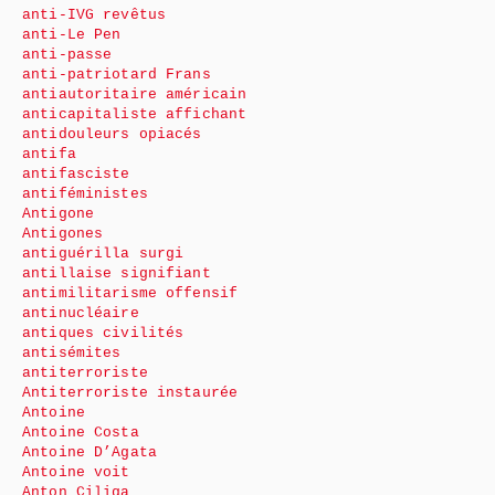
anti-IVG revêtus
anti-Le Pen
anti-passe
anti-patriotard Frans
antiautoritaire américain
anticapitaliste affichant
antidouleurs opiacés
antifa
antifasciste
antiféministes
Antigone
Antigones
antiguérilla surgi
antillaise signifiant
antimilitarisme offensif
antinucléaire
antiques civilités
antisémites
antiterroriste
Antiterroriste instaurée
Antoine
Antoine Costa
Antoine D’Agata
Antoine voit
Anton Ciliga