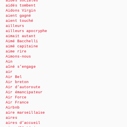
aides sociales
aidés tombent
Aidons Virgin
aient gagné
aient touché
ailleurs
ailleurs apocryphe
aimait autant
Aimé Bacchelli
aimé capitaine
aime rire
Aimons-nous
Ain
aîné s’engage
air
Air Bel
Air breton
Air d’autoroute
Air émancipateur
Air Force
Air France
Airbnb
aire marseillaise
aires
aires d’accueil