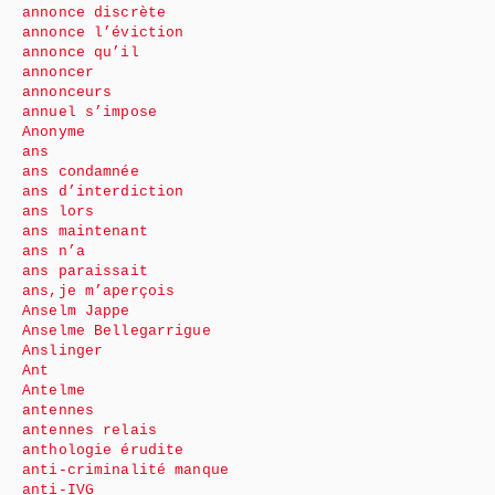
annonce discrète
annonce l’éviction
annonce qu’il
annoncer
annonceurs
annuel s’impose
Anonyme
ans
ans condamnée
ans d’interdiction
ans lors
ans maintenant
ans n’a
ans paraissait
ans,je m’aperçois
Anselm Jappe
Anselme Bellegarrigue
Anslinger
Ant
Antelme
antennes
antennes relais
anthologie érudite
anti-criminalité manque
anti-IVG