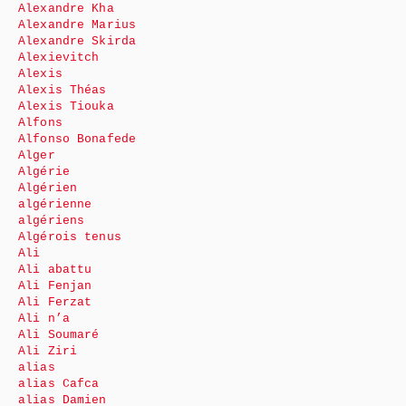
Alexandre Kha
Alexandre Marius
Alexandre Skirda
Alexievitch
Alexis
Alexis Théas
Alexis Tiouka
Alfons
Alfonso Bonafede
Alger
Algérie
Algérien
algérienne
algériens
Algérois tenus
Ali
Ali abattu
Ali Fenjan
Ali Ferzat
Ali n’a
Ali Soumaré
Ali Ziri
alias
alias Cafca
alias Damien