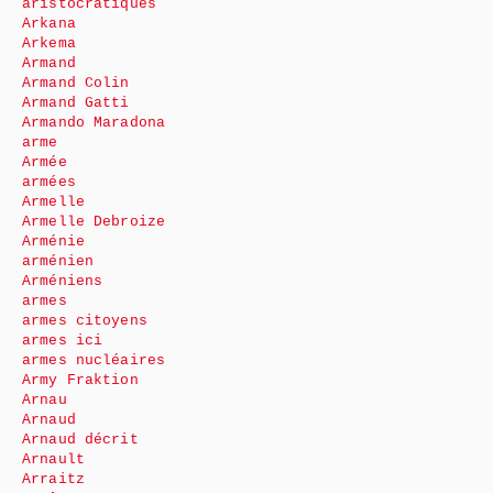
aristocratiques
Arkana
Arkema
Armand
Armand Colin
Armand Gatti
Armando Maradona
arme
Armée
armées
Armelle
Armelle Debroize
Arménie
arménien
Arméniens
armes
armes citoyens
armes ici
armes nucléaires
Army Fraktion
Arnau
Arnaud
Arnaud décrit
Arnault
Arraitz