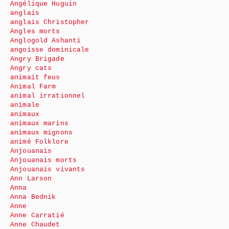
Angélique Huguin
anglais
anglais Christopher
Angles morts
Anglogold Ashanti
angoisse dominicale
Angry Brigade
Angry cats
animait feus
Animal Farm
animal irrationnel
animale
animaux
animaux marins
animaux mignons
animé Folklore
Anjouanais
Anjouanais morts
Anjouanais vivants
Ann Larson
Anna
Anna Bednik
Anne
Anne Carratié
Anne Chaudet