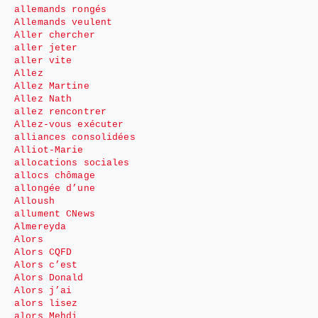
allemands rongés
Allemands veulent
Aller chercher
aller jeter
aller vite
Allez
Allez Martine
Allez Nath
allez rencontrer
Allez-vous exécuter
alliances consolidées
Alliot-Marie
allocations sociales
allocs chômage
allongée d’une
Alloush
allument CNews
Almereyda
Alors
Alors CQFD
Alors c’est
Alors Donald
Alors j’ai
alors lisez
alors Mehdi