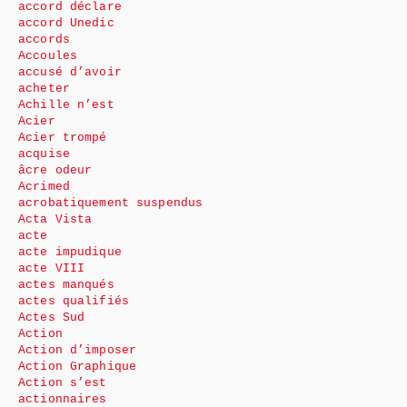
accord déclare
accord Unedic
accords
Accoules
accusé d’avoir
acheter
Achille n’est
Acier
Acier trompé
acquise
âcre odeur
Acrimed
acrobatiquement suspendus
Acta Vista
acte
acte impudique
acte VIII
actes manqués
actes qualifiés
Actes Sud
Action
Action d’imposer
Action Graphique
Action s’est
actionnaires