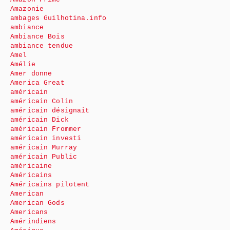
Amazonie
ambages Guilhotina.info
ambiance
Ambiance Bois
ambiance tendue
Amel
Amélie
Amer donne
America Great
américain
américain Colin
américain désignait
américain Dick
américain Frommer
américain investi
américain Murray
américain Public
américaine
Américains
Américains pilotent
American
American Gods
Americans
Amérindiens