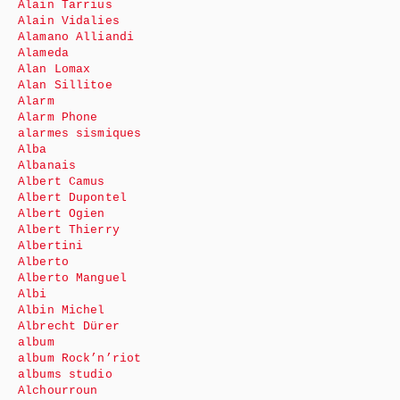
Alain Tarrius
Alain Vidalies
Alamano Alliandi
Alameda
Alan Lomax
Alan Sillitoe
Alarm
Alarm Phone
alarmes sismiques
Alba
Albanais
Albert Camus
Albert Dupontel
Albert Ogien
Albert Thierry
Albertini
Alberto
Alberto Manguel
Albi
Albin Michel
Albrecht Dürer
album
album Rock’n’riot
albums studio
Alchourroun