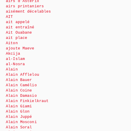
airs d’Astérix
airs printaniers
aisément décelables
AIT
ait appelé
ait entraîné
Ait Ouabane
ait place
Aiton
ajoute Maeve
Akcija
al-Islam
al-Nosra
Alain
Alain Afflelou
Alain Bauer
Alain Camélio
Alain Coine
Alain Damasio
Alain Finkielkraut
Alain Giami
Alain Glon
Alain Juppé
Alain Mosconi
Alain Soral