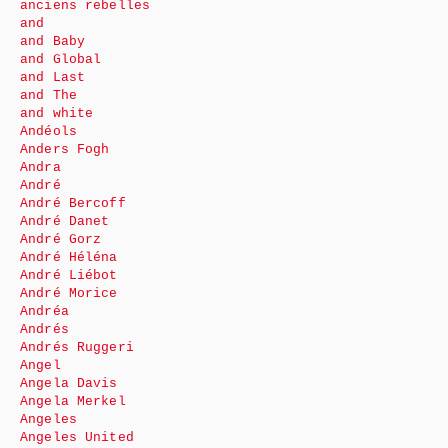
anciens rebelles
and
and Baby
and Global
and Last
and The
and white
Andéols
Anders Fogh
Andra
André
André Bercoff
André Danet
André Gorz
André Héléna
André Liébot
André Morice
Andréa
Andrés
Andrés Ruggeri
Angel
Angela Davis
Angela Merkel
Angeles
Angeles United