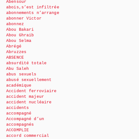
Abensour
abois,s’est infiltrée
abonnements n’arrange
abonner Victor
abonnez
Abou Bakari
Abou Ghraib
Abou Selma
Abrégé
Abruzzes
ABSENCE
absurdité totale
Abu Saleh
abus sexuels
abusé sexuellement
académique
Accident ferroviaire
accident majeur
accident nucléaire
accidents
accompagné
Accompagné d’un
accompagnés
ACCOMPLIE
accord commercial