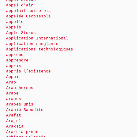
appel d’air
appelait autrefois
appelée Cecosesola
appelle
Appels
Apple Stores
Application International
application sanglante
applications technologiques
apprend
apprendre
appris
appris l’existence
Appuii
Arab
Arab horses
arabe
arabes
arabes unis
Arabie Saoudite
Arafat
Arajol
Araksia
Araksia prend