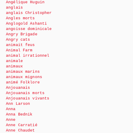
Angélique Huguin
anglais
anglais Christopher
Angles morts
Anglogold Ashanti
angoisse dominicale
Angry Brigade
Angry cats
animait feus
Animal Farm
animal irrationnel
animale
animaux
animaux marins
animaux mignons
animé Folklore
Anjouanais
Anjouanais morts
Anjouanais vivants
Ann Larson
Anna
Anna Bednik
Anne
Anne Carratié
Anne Chaudet