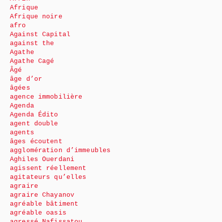
Afrique
Afrique noire
afro
Against Capital
against the
Agathe
Agathe Cagé
Âgé
âge d’or
âgées
agence immobilière
Agenda
Agenda Édito
agent double
agents
âges écoutent
agglomération d’immeubles
Aghiles Ouerdani
agissent réellement
agitateurs qu’elles
agraire
agraire Chayanov
agréable bâtiment
agréable oasis
agressé Nafissatou