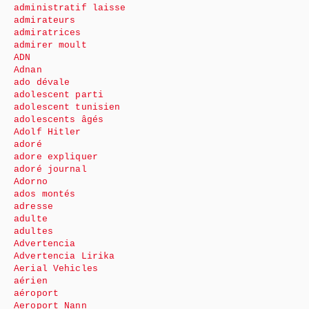
administratif laisse
admirateurs
admiratrices
admirer moult
ADN
Adnan
ado dévale
adolescent parti
adolescent tunisien
adolescents âgés
Adolf Hitler
adoré
adore expliquer
adoré journal
Adorno
ados montés
adresse
adulte
adultes
Advertencia
Advertencia Lirika
Aerial Vehicles
aérien
aéroport
Aeroport Nann