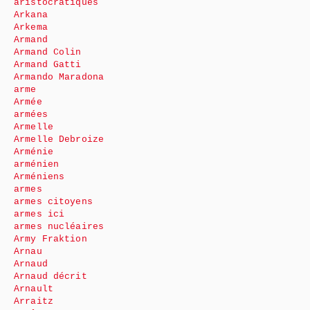
aristocratiques
Arkana
Arkema
Armand
Armand Colin
Armand Gatti
Armando Maradona
arme
Armée
armées
Armelle
Armelle Debroize
Arménie
arménien
Arméniens
armes
armes citoyens
armes ici
armes nucléaires
Army Fraktion
Arnau
Arnaud
Arnaud décrit
Arnault
Arraitz