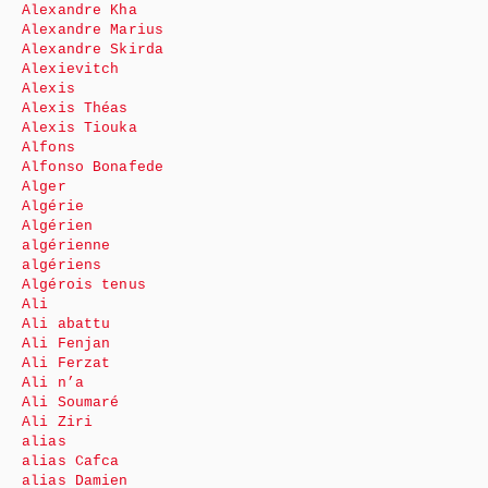
Alexandre Kha
Alexandre Marius
Alexandre Skirda
Alexievitch
Alexis
Alexis Théas
Alexis Tiouka
Alfons
Alfonso Bonafede
Alger
Algérie
Algérien
algérienne
algériens
Algérois tenus
Ali
Ali abattu
Ali Fenjan
Ali Ferzat
Ali n’a
Ali Soumaré
Ali Ziri
alias
alias Cafca
alias Damien