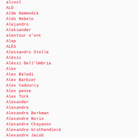
alcool
ALD
Alde Hemendik
Aldo Rebelo
Alejandro
Aleksander
alentour n’ont
Alep
ALÈS
Alessandro Stella
Alèssi
Alèssi Dell’Umbria
Alex
Alex Baladi
Alex Barbier
Alex Cadourcy
Alex pense
Alex Türk
Alexander
Alexandre
Alexandre Berkman
Alexandre Boris
Alexandre Chayanov
Alexandre Grothendieck
Alexandre Jacob