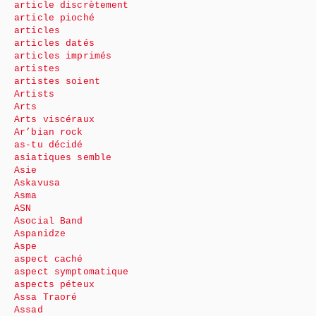
article discrètement
article pioché
articles
articles datés
articles imprimés
artistes
artistes soient
Artists
Arts
Arts viscéraux
Ar’bian rock
as-tu décidé
asiatiques semble
Asie
Askavusa
Asma
ASN
Asocial Band
Aspanidze
Aspe
aspect caché
aspect symptomatique
aspects péteux
Assa Traoré
Assad