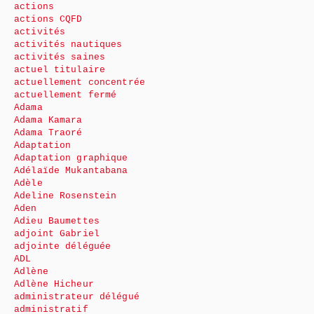
actions
actions CQFD
activités
activités nautiques
activités saines
actuel titulaire
actuellement concentrée
actuellement fermé
Adama
Adama Kamara
Adama Traoré
Adaptation
Adaptation graphique
Adélaïde Mukantabana
Adèle
Adeline Rosenstein
Aden
Adieu Baumettes
adjoint Gabriel
adjointe déléguée
ADL
Adlène
Adlène Hicheur
administrateur délégué
administratif