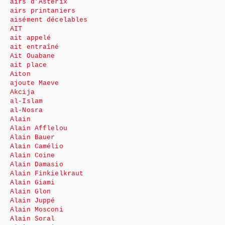
airs d’Astérix
airs printaniers
aisément décelables
AIT
ait appelé
ait entraîné
Ait Ouabane
ait place
Aiton
ajoute Maeve
Akcija
al-Islam
al-Nosra
Alain
Alain Afflelou
Alain Bauer
Alain Camélio
Alain Coine
Alain Damasio
Alain Finkielkraut
Alain Giami
Alain Glon
Alain Juppé
Alain Mosconi
Alain Soral