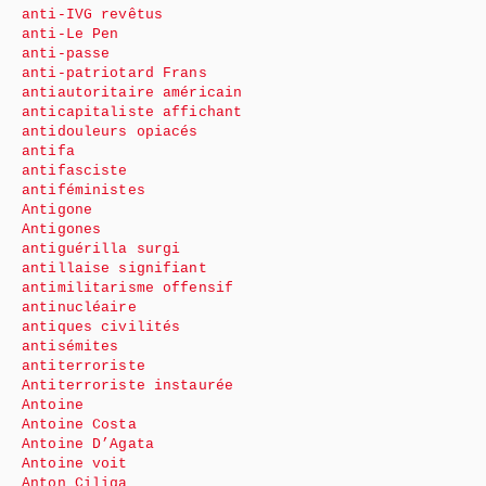
anti-IVG revêtus
anti-Le Pen
anti-passe
anti-patriotard Frans
antiautoritaire américain
anticapitaliste affichant
antidouleurs opiacés
antifa
antifasciste
antiféministes
Antigone
Antigones
antiguérilla surgi
antillaise signifiant
antimilitarisme offensif
antinucléaire
antiques civilités
antisémites
antiterroriste
Antiterroriste instaurée
Antoine
Antoine Costa
Antoine D’Agata
Antoine voit
Anton Ciliga