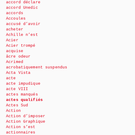
accord déclare
accord Unedic
accords
Accoules
accusé d’avoir
acheter
Achille n’est
Acier
Acier trompé
acquise
âcre odeur
Acrimed
acrobatiquement suspendus
Acta Vista
acte
acte impudique
acte VIII
actes manqués
actes qualifiés
Actes Sud
Action
Action d’imposer
Action Graphique
Action s’est
actionnaires