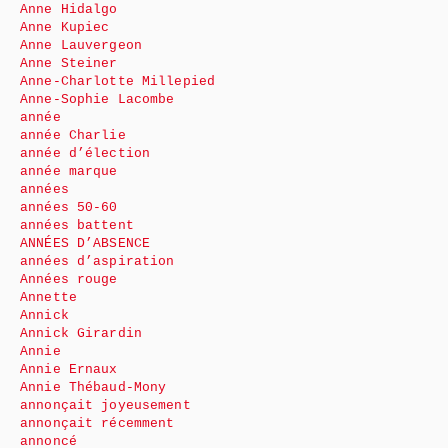
Anne Hidalgo
Anne Kupiec
Anne Lauvergeon
Anne Steiner
Anne-Charlotte Millepied
Anne-Sophie Lacombe
année
année Charlie
année d’élection
année marque
années
années 50-60
années battent
ANNÉES D’ABSENCE
années d’aspiration
Années rouge
Annette
Annick
Annick Girardin
Annie
Annie Ernaux
Annie Thébaud-Mony
annonçait joyeusement
annonçait récemment
annoncé