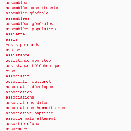
assemblée
assemblée constituante
assemblée générale
assemblées
assemblées générales
assemblées populaires
assiette
assis
Assis peinards
assise
assistance
assistance non-stop
assistance téléphonique
Asso
associatif
associatif culturel
associatif développé
association
associations
associations dites
associations humanitaires
associative baptisée
associe naturellement
assortie d’une
assurance