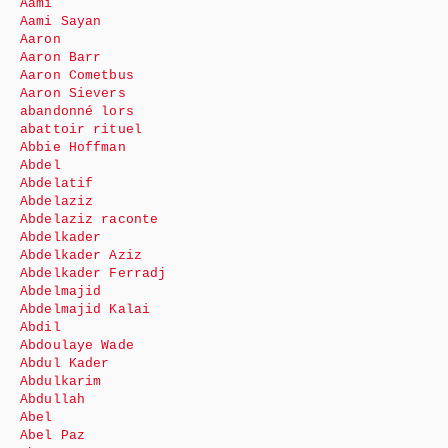
Aami
Aami Sayan
Aaron
Aaron Barr
Aaron Cometbus
Aaron Sievers
abandonné lors
abattoir rituel
Abbie Hoffman
Abdel
Abdelatif
Abdelaziz
Abdelaziz raconte
Abdelkader
Abdelkader Aziz
Abdelkader Ferradj
Abdelmajid
Abdelmajid Kalai
Abdil
Abdoulaye Wade
Abdul Kader
Abdulkarim
Abdullah
Abel
Abel Paz