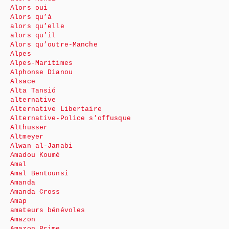
Alors oui
Alors qu’à
alors qu’elle
alors qu’il
Alors qu’outre-Manche
Alpes
Alpes-Maritimes
Alphonse Dianou
Alsace
Alta Tansió
alternative
Alternative Libertaire
Alternative-Police s’offusque
Althusser
Altmeyer
Alwan al-Janabi
Amadou Koumé
Amal
Amal Bentounsi
Amanda
Amanda Cross
Amap
amateurs bénévoles
Amazon
Amazon Prime