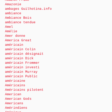
Amazonie
ambages Guilhotina.info
ambiance
Ambiance Bois
ambiance tendue
Amel
Amélie
Amer donne
America Great
américain
américain Colin
américain désignait
américain Dick
américain Frommer
américain investi
américain Murray
américain Public
américaine
Américains
Américains pilotent
American
American Gods
Americans
Amérindiens