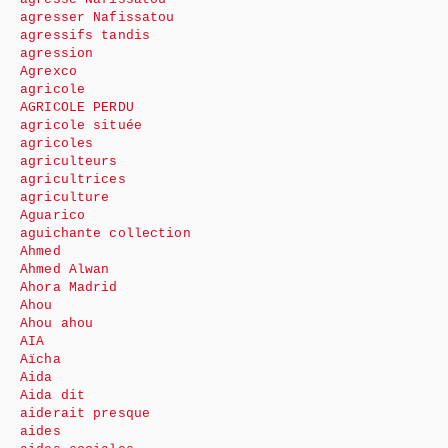
agresser Nafissatou
agressifs tandis
agression
Agrexco
agricole
AGRICOLE PERDU
agricole située
agricoles
agriculteurs
agricultrices
agriculture
Aguarico
aguichante collection
Ahmed
Ahmed Alwan
Ahora Madrid
Ahou
Ahou ahou
AIA
Aïcha
Aida
Aida dit
aiderait presque
aides