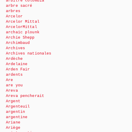
arbitre Colombia
arbre sacré
arbres
Arcelor
Arcelor Mittal
ArcelorMittal
archaïc plounk
Archie Shepp
Archimbaud
Archives
Archives nationales
Ardèche
Ardelaine
Arden Fair
ardents
Are
are you
Areva
Areva pencherait
Argent
Argenteuil
argentin
argentine
Ariane
Ariège