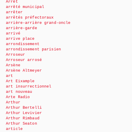
Arrêt
arrêté municipal
arrêter
arrêtés préfectoraux
arrière-arrière grand-oncle
arrière-garde
arrivé
arrive place
arrondissement
arrondissement parisien
Arroseur
Arroseur arrosé
Arsène
Arsène Altmeyer
art
Art Eixample
art insurrectionnel
art nouveau
Arte Radio
Arthur
Arthur Bertelli
Arthur Levivier
Arthur Rimbaud
Arthur Seaton
article