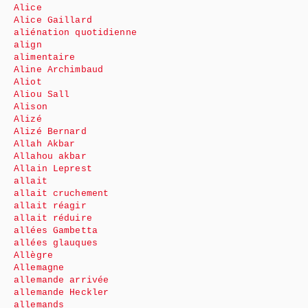
Alice
Alice Gaillard
aliénation quotidienne
align
alimentaire
Aline Archimbaud
Aliot
Aliou Sall
Alison
Alizé
Alizé Bernard
Allah Akbar
Allahou akbar
Allain Leprest
allait
allait cruchement
allait réagir
allait réduire
allées Gambetta
allées glauques
Allègre
Allemagne
allemande arrivée
allemande Heckler
allemands