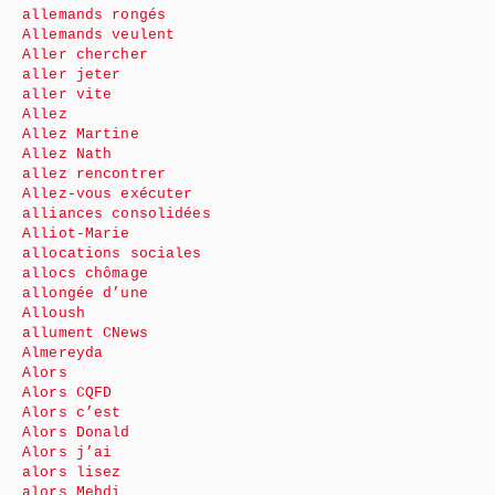
allemands rongés
Allemands veulent
Aller chercher
aller jeter
aller vite
Allez
Allez Martine
Allez Nath
allez rencontrer
Allez-vous exécuter
alliances consolidées
Alliot-Marie
allocations sociales
allocs chômage
allongée d’une
Alloush
allument CNews
Almereyda
Alors
Alors CQFD
Alors c’est
Alors Donald
Alors j’ai
alors lisez
alors Mehdi