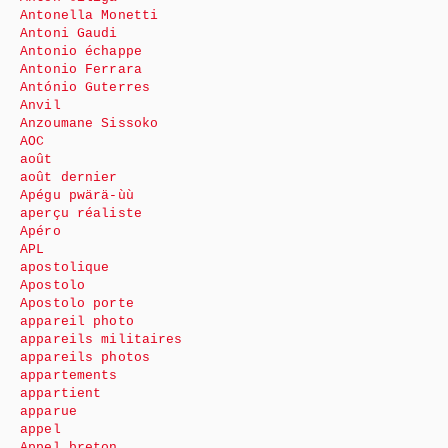
Antonella Monetti
Antoni Gaudi
Antonio échappe
Antonio Ferrara
António Guterres
Anvil
Anzoumane Sissoko
AOC
août
août dernier
Apégu pwärä-ùù
aperçu réaliste
Apéro
APL
apostolique
Apostolo
Apostolo porte
appareil photo
appareils militaires
appareils photos
appartements
appartient
apparue
appel
Appel breton