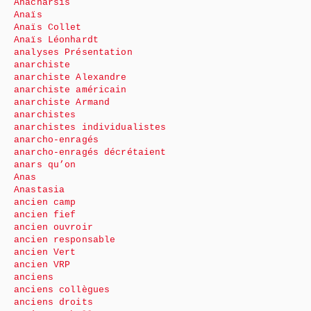
Anacharsis
Anaïs
Anaïs Collet
Anaïs Léonhardt
analyses Présentation
anarchiste
anarchiste Alexandre
anarchiste américain
anarchiste Armand
anarchistes
anarchistes individualistes
anarcho-enragés
anarcho-enragés décrétaient
anars qu’on
Anas
Anastasia
ancien camp
ancien fief
ancien ouvroir
ancien responsable
ancien Vert
ancien VRP
anciens
anciens collègues
anciens droits