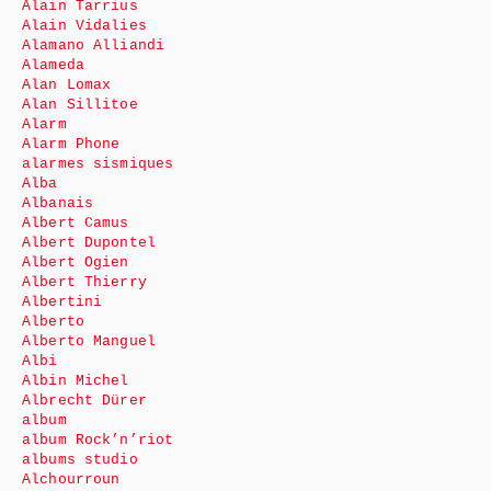
Alain Tarrius
Alain Vidalies
Alamano Alliandi
Alameda
Alan Lomax
Alan Sillitoe
Alarm
Alarm Phone
alarmes sismiques
Alba
Albanais
Albert Camus
Albert Dupontel
Albert Ogien
Albert Thierry
Albertini
Alberto
Alberto Manguel
Albi
Albin Michel
Albrecht Dürer
album
album Rock’n’riot
albums studio
Alchourroun