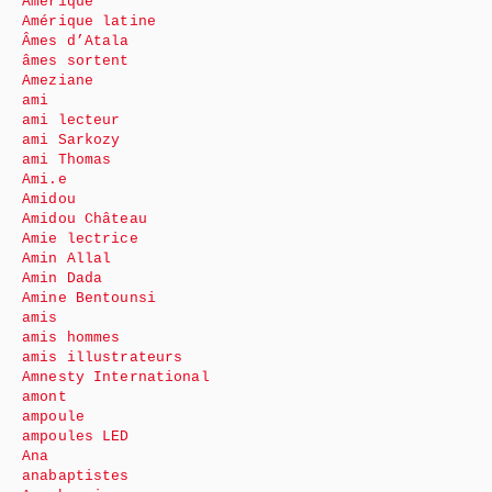
Amérique
Amérique latine
Âmes d’Atala
âmes sortent
Ameziane
ami
ami lecteur
ami Sarkozy
ami Thomas
Ami.e
Amidou
Amidou Château
Amie lectrice
Amin Allal
Amin Dada
Amine Bentounsi
amis
amis hommes
amis illustrateurs
Amnesty International
amont
ampoule
ampoules LED
Ana
anabaptistes