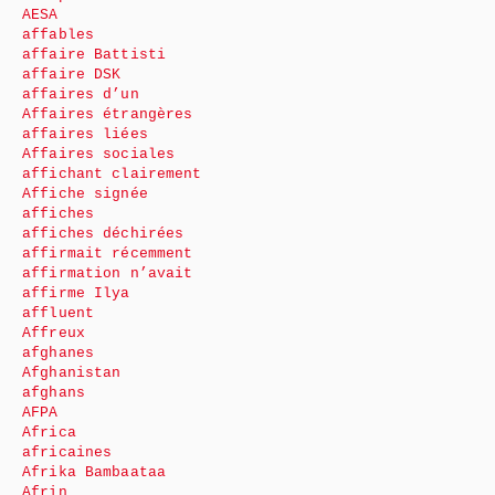
AESA
affables
affaire Battisti
affaire DSK
affaires d’un
Affaires étrangères
affaires liées
Affaires sociales
affichant clairement
Affiche signée
affiches
affiches déchirées
affirmait récemment
affirmation n’avait
affirme Ilya
affluent
Affreux
afghanes
Afghanistan
afghans
AFPA
Africa
africaines
Afrika Bambaataa
Afrin