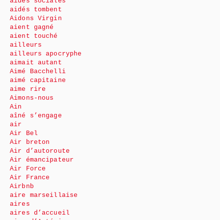
aides sociales
aidés tombent
Aidons Virgin
aient gagné
aient touché
ailleurs
ailleurs apocryphe
aimait autant
Aimé Bacchelli
aimé capitaine
aime rire
Aimons-nous
Ain
aîné s’engage
air
Air Bel
Air breton
Air d’autoroute
Air émancipateur
Air Force
Air France
Airbnb
aire marseillaise
aires
aires d’accueil