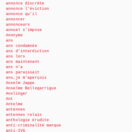
annonce discrète
annonce l’éviction
annonce qu’il
annoncer
annonceurs
annuel s’impose
Anonyme
ans
ans condamnée
ans d’interdiction
ans lors
ans maintenant
ans n’a
ans paraissait
ans,je m’aperçois
Anselm Jappe
Anselme Bellegarrigue
Anslinger
Ant
Antelme
antennes
antennes relais
anthologie érudite
anti-criminalité manque
anti-IVG