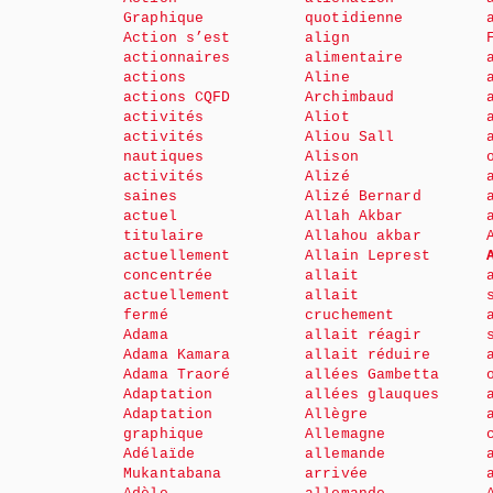
Graphique
quotidienne
Action s’est
align
actionnaires
alimentaire
actions
Aline
actions CQFD
Archimbaud
activités
Aliot
activités
Aliou Sall
nautiques
Alison
activités
Alizé
saines
Alizé Bernard
actuel
Allah Akbar
titulaire
Allahou akbar
actuellement
Allain Leprest
concentrée
allait
actuellement
allait
fermé
cruchement
Adama
allait réagir
Adama Kamara
allait réduire
Adama Traoré
allées Gambetta
Adaptation
allées glauques
Adaptation
Allègre
graphique
Allemagne
Adélaïde
allemande
Mukantabana
arrivée