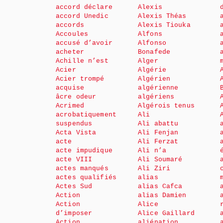
accord déclare
Alexis
accord Unedic
Alexis Théas
accords
Alexis Tiouka
Accoules
Alfons
accusé d’avoir
Alfonso
acheter
Bonafede
Achille n’est
Alger
Acier
Algérie
Acier trompé
Algérien
acquise
algérienne
âcre odeur
algériens
Acrimed
Algérois tenus
acrobatiquement
Ali
suspendus
Ali abattu
Acta Vista
Ali Fenjan
acte
Ali Ferzat
acte impudique
Ali n’a
acte VIII
Ali Soumaré
actes manqués
Ali Ziri
actes qualifiés
alias
Actes Sud
alias Cafca
Action
alias Damien
Action
Alice
d’imposer
Alice Gaillard
Action
aliénation