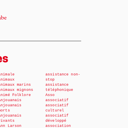
mbe
es
animale
assistance non-
animaux
stop
animaux marins
assistance
animaux mignons
téléphonique
animé Folklore
Asso
Anjouanais
associatif
Anjouanais
associatif
morts
culturel
Anjouanais
associatif
vivants
développé
Ann Larson
association