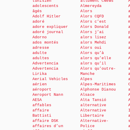
tunisien
allument CNews
adolescents
Almereyda
âgés
Alors
Adolf Hitler
Alors CQFD
adoré
Alors c’est
adore expliquer
Alors Donald
adoré journal
Alors j’ai
Adorno
alors lisez
ados montés
alors Mehdi
adresse
Alors oui
adulte
Alors qu’à
adultes
alors qu’elle
Advertencia
alors qu’il
Advertencia
Alors qu’outre-
Lirika
Manche
Aerial Vehicles
Alpes
aérien
Alpes-Maritimes
aéroport
Alphonse Dianou
Aeroport Nann
Alsace
AESA
Alta Tansió
affables
alternative
affaire
Alternative
Battisti
Libertaire
affaire DSK
Alternative-
affaires d’un
Police