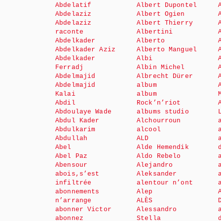
Abdelatif
Albert Dupontel
Abdelaziz
Albert Ogien
Abdelaziz
Albert Thierry
raconte
Albertini
Abdelkader
Alberto
Abdelkader Aziz
Alberto Manguel
Abdelkader
Albi
Ferradj
Albin Michel
Abdelmajid
Albrecht Dürer
Abdelmajid
album
Kalai
album
Abdil
Rock’n’riot
Abdoulaye Wade
albums studio
Abdul Kader
Alchourroun
Abdulkarim
alcool
Abdullah
ALD
Abel
Alde Hemendik
Abel Paz
Aldo Rebelo
Abensour
Alejandro
abois,s’est
Aleksander
infiltrée
alentour n’ont
abonnements
Alep
n’arrange
ALÈS
abonner Victor
Alessandro
abonnez
Stella