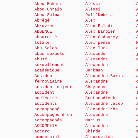
Abou Bakari
Alèssi
Abou Ghraib
Alèssi
Abou Selma
Dell’Umbria
Abrégé
Alex
Abruzzes
Alex Baladi
ABSENCE
Alex Barbier
absurdité
Alex Cadourcy
totale
Alex pense
Abu Saleh
Alex Türk
abus sexuels
Alexander
abusé
Alexandre
sexuellement
Alexandre
académique
Berkman
Accident
Alexandre Boris
ferroviaire
Alexandre
accident majeur
Chayanov
accident
Alexandre
nucléaire
Grothendieck
accidents
Alexandre Jacob
accompagné
Alexandre Kha
Accompagné d’un
Alexandre
accompagnés
Marius
ACCOMPLIE
Alexandre
accord
Skirda
commercial
Alexievitch