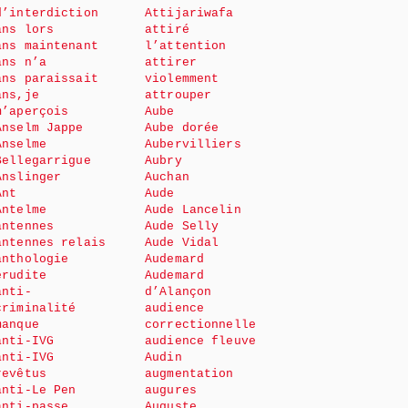
d’interdiction
Attijariwafa
ans lors
attiré
ans maintenant
l’attention
ans n’a
attirer
ans paraissait
violemment
ans,je
attrouper
m’aperçois
Aube
Anselm Jappe
Aube dorée
Anselme
Aubervilliers
Bellegarrigue
Aubry
Anslinger
Auchan
Ant
Aude
Antelme
Aude Lancelin
antennes
Aude Selly
antennes relais
Aude Vidal
anthologie
Audemard
érudite
Audemard
anti-
d’Alançon
criminalité
audience
manque
correctionnelle
anti-IVG
audience fleuve
anti-IVG
Audin
revêtus
augmentation
anti-Le Pen
augures
anti-passe
Auguste