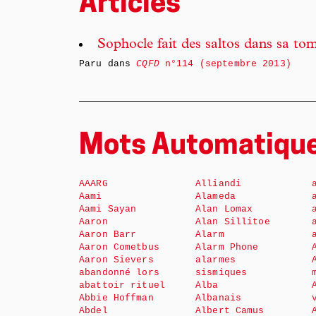
Articles
Sophocle fait des saltos dans sa to
Paru dans
CQFD
n°114 (septembre 2013)
Mots Automatiqu
AAARG
Alliandi
Aami
Alameda
Aami Sayan
Alan Lomax
Aaron
Alan Sillitoe
Aaron Barr
Alarm
Aaron Cometbus
Alarm Phone
Aaron Sievers
alarmes
abandonné lors
sismiques
abattoir rituel
Alba
Abbie Hoffman
Albanais
Abdel
Albert Camus