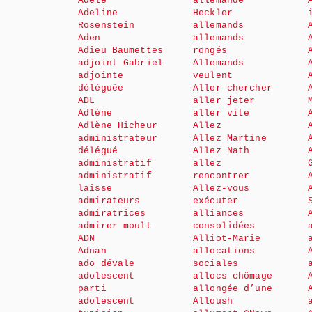
Adèle
allemande
Adeline
Heckler
Rosenstein
allemands
Aden
allemands
Adieu Baumettes
rongés
adjoint Gabriel
Allemands
adjointe
veulent
déléguée
Aller chercher
ADL
aller jeter
Adlène
aller vite
Adlène Hicheur
Allez
administrateur
Allez Martine
délégué
Allez Nath
administratif
allez
administratif
rencontrer
laisse
Allez-vous
admirateurs
exécuter
admiratrices
alliances
admirer moult
consolidées
ADN
Alliot-Marie
Adnan
allocations
ado dévale
sociales
adolescent
allocs chômage
parti
allongée d’une
adolescent
Alloush