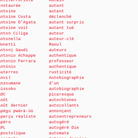
Antiterroriste
Autain
instaurée
autant
Antoine
autant
Antoine Costa
déclenché
Antoine D’Agata
autant surpris
Antoine voit
autant tué
Anton Ciliga
auteur
Antonella
auteur-clé
Monetti
Raoul
Antoni Gaudi
auteurs
Antonio échappe
authentique
Antonio Ferrara
professeur
António
authentique
Guterres
rusticité
Anvil
Autobiographie
Anzoumane
d’un
Sissoko
autobiographie
AOC
picaresque
août
autochtones
août dernier
autocollants
Apégu pwärä-ùù
annonçant
aperçu réaliste
autoentrepreneurs
Apéro
autogéré
APL
autogéré Die
apostolique
automate