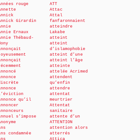
Années rouge
ATT
Annette
Attac
Annick
Attal
Annick Girardin
fanfaronnaient
Annie
atteindre
Annie Ernaux
Lakabe
Annie Thébaud-
atteint
Mony
atteint
annonçait
d’islamophobie
joyeusement
atteint d’une
annonçait
atteint l’âge
récemment
atteinte
annoncé
attelée Acrimed
annonce
attendent
discrète
qu’enfin
annonce
attendre
l’éviction
attentat
annonce qu’il
meurtrier
annoncer
Attentat
annonceurs
sanitaire
annuel s’impose
attente d’un
Anonyme
ATTENTION
ans
attention alors
ans condamnée
atterrés
ans
Attica