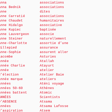
Anna
associations
Anna Bednik
associations
Anne
dites
Anne Carratié
associations
Anne Chaudet
humanitaires
Anne Hidalgo
associative
Anne Kupiec
baptisée
Anne Lauvergeon
associe
Anne Steiner
naturellement
Anne-Charlotte
assortie d’une
Millepied
assurance
Anne-Sophie
assurent aller
Lacombe
Asturies
année
Atallah
année Charlie
Atayurt
année
atelier
d’élection
Atelier Baie
année marque
ateliers
années
Aténi voyage
années 50-60
Athènes
années battent
Atomic
ANNÉES
Scientists
D’ABSENCE
Atsama
années
Atsama Lafosse
d’aspiration
Atsem