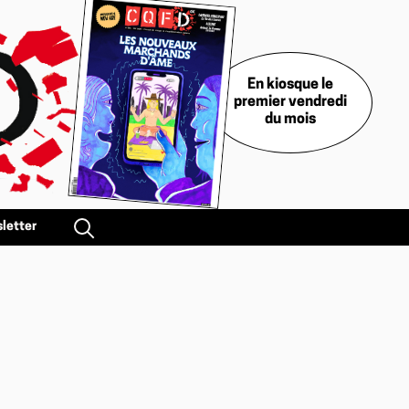
En kiosque le
premier vendredi
du mois
letter