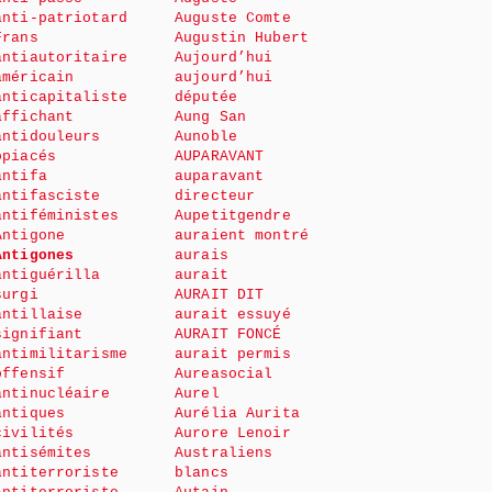
anti-patriotard
Auguste Comte
Frans
Augustin Hubert
antiautoritaire
Aujourd’hui
américain
aujourd’hui
anticapitaliste
députée
affichant
Aung San
antidouleurs
Aunoble
opiacés
AUPARAVANT
antifa
auparavant
antifasciste
directeur
antiféministes
Aupetitgendre
Antigone
auraient montré
Antigones
aurais
antiguérilla
aurait
surgi
AURAIT DIT
antillaise
aurait essuyé
signifiant
AURAIT FONCÉ
antimilitarisme
aurait permis
offensif
Aureasocial
antinucléaire
Aurel
antiques
Aurélia Aurita
civilités
Aurore Lenoir
antisémites
Australiens
antiterroriste
blancs