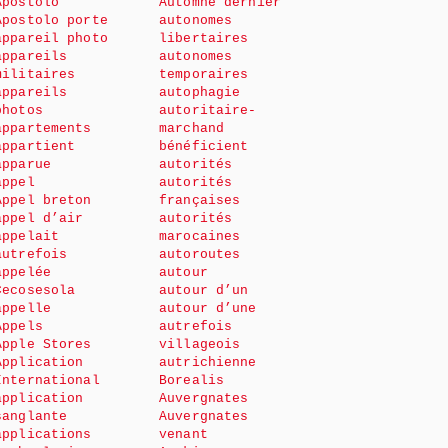
Apostolo
Automne dernier
Apostolo porte
autonomes
appareil photo
libertaires
appareils
autonomes
militaires
temporaires
appareils
autophagie
photos
autoritaire-
appartements
marchand
appartient
bénéficient
apparue
autorités
appel
autorités
Appel breton
françaises
appel d’air
autorités
appelait
marocaines
autrefois
autoroutes
appelée
autour
Cecosesola
autour d’un
appelle
autour d’une
Appels
autrefois
Apple Stores
villageois
Application
autrichienne
International
Borealis
application
Auvergnates
sanglante
Auvergnates
applications
venant