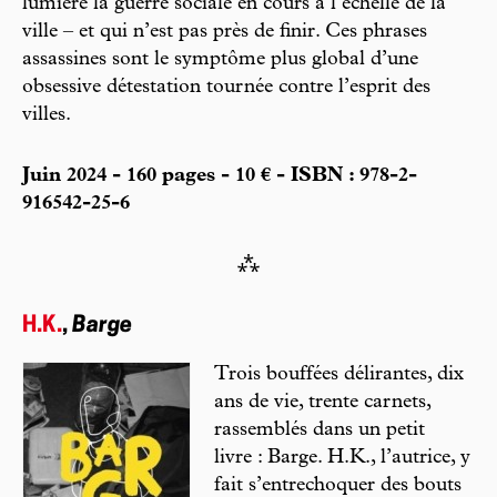
lumière la guerre sociale en cours à l’échelle de la
ville – et qui n’est pas près de finir. Ces phrases
assassines sont le symptôme plus global d’une
obsessive détestation tournée contre l’esprit des
villes.
Juin 2024 - 160 pages - 10 € - ISBN : 978-2-
916542-25-6
⁂
H.K.
,
Barge
Trois bouffées délirantes, dix
ans de vie, trente carnets,
rassemblés dans un petit
livre : Barge. H.K., l’autrice, y
fait s’entrechoquer des bouts