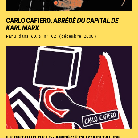
CARLO CAFIERO,
ABRÉGÉ DU CAPITAL DE
KARL MARX
Paru dans
CQFD
n° 62 (décembre 2008)