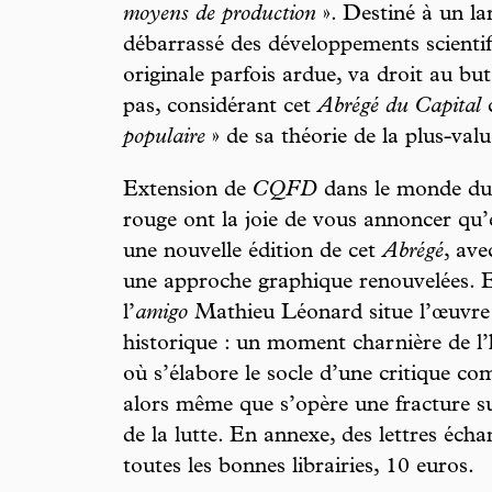
moyens de production
». Destiné à un lar
débarrassé des développements scientif
originale parfois ardue, va droit au b
pas, considérant cet
Abrégé du Capital
populaire
» de sa théorie de la plus-valu
Extension de
CQFD
dans le monde du l
rouge ont la joie de vous annoncer qu’
une nouvelle édition de cet
Abrégé
, ave
une approche graphique renouvelées. E
l’
amigo
Mathieu Léonard situe l’œuvre 
historique : un moment charnière de l
où s’élabore le socle d’une critique c
alors même que s’opère une fracture su
de la lutte. En annexe, des lettres éc
toutes les bonnes librairies, 10 euros.