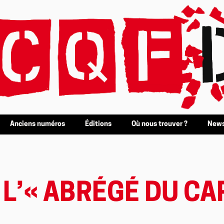
Anciens numéros
Éditions
Où nous trouver ?
News
 L’« ABRÉGÉ DU CA