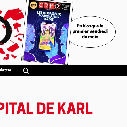
En kiosque le
premier vendredi
du mois
letter
PITAL DE KARL