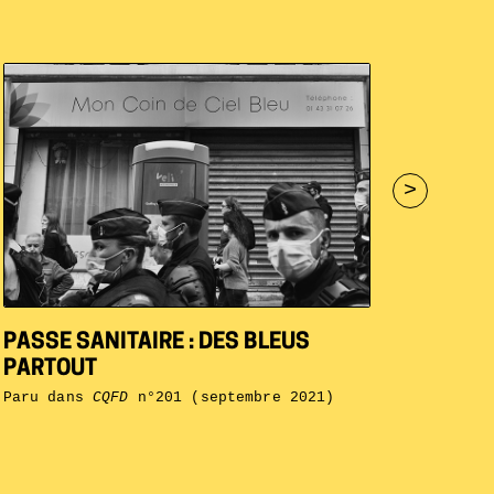
>
PASSE SANITAIRE : DES BLEUS
PARTOUT
Paru dans
CQFD
n°201 (septembre 2021)