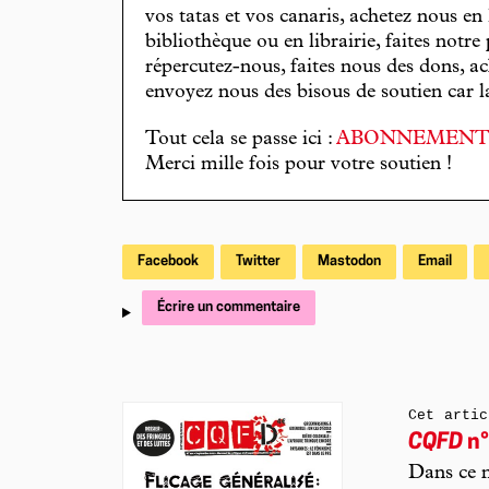
vos tatas et vos canaris, achetez nous en
bibliothèque ou en librairie, faites notre 
répercutez-nous, faites nous des dons, ac
envoyez nous des bisous de soutien car la 
Tout cela se passe ici :
ABONNEMEN
Merci mille fois pour votre soutien !
Facebook
Twitter
Mastodon
Email
Écrire un commentaire
Cet artic
CQFD
n°
Dans ce n