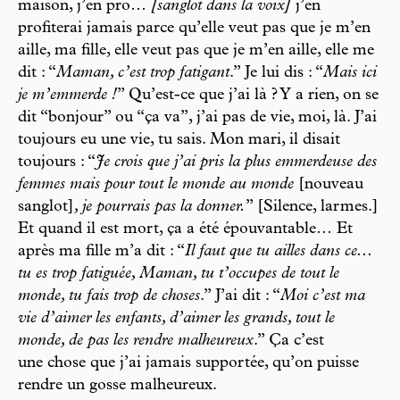
maison, j’en pro…
[sanglot dans la voix]
j’en
profiterai jamais parce qu’elle veut pas que je m’en
aille, ma fille, elle veut pas que je m’en aille, elle me
dit : “
Maman, c’est trop fatigant
.” Je lui dis : “
Mais ici
je m’emmerde !
” Qu’est-ce que j’ai là ? Y a rien, on se
dit “bonjour” ou “ça va”, j’ai pas de vie, moi, là. J’ai
toujours eu une vie, tu sais. Mon mari, il disait
toujours : “
Je crois que j’ai pris la plus emmerdeuse des
femmes mais pour tout le monde au monde
[nouveau
sanglot]
, je pourrais pas la donner.
” [Silence, larmes.]
Et quand il est mort, ça a été épouvantable… Et
après ma fille m’a dit : “
Il faut que tu ailles dans ce...
tu es trop fatiguée, Maman, tu t’occupes de tout le
monde, tu fais trop de choses
.” J’ai dit : “
Moi c’est ma
vie d’aimer les enfants, d’aimer les grands, tout le
monde, de pas les rendre malheureux
.” Ça c’est
une chose que j’ai jamais supportée, qu’on puisse
rendre un gosse malheureux.