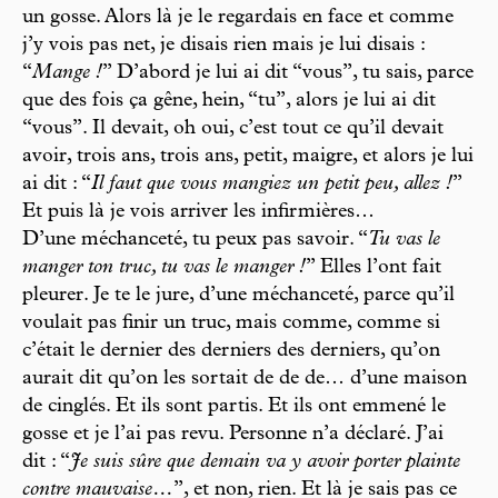
un gosse. Alors là je le regardais en face et comme
j’y vois pas net, je disais rien mais je lui disais :
“
Mange !
” D’abord je lui ai dit “vous”, tu sais, parce
que des fois ça gêne, hein, “tu”, alors je lui ai dit
“vous”. Il devait, oh oui, c’est tout ce qu’il devait
avoir, trois ans, trois ans, petit, maigre, et alors je lui
ai dit : “
Il faut que vous mangiez un petit peu, allez !
”
Et puis là je vois arriver les infirmières…
D’une méchanceté, tu peux pas savoir. “
Tu vas le
manger ton truc, tu vas le manger !
” Elles l’ont fait
pleurer. Je te le jure, d’une méchanceté, parce qu’il
voulait pas finir un truc, mais comme, comme si
c’était le dernier des derniers des derniers, qu’on
aurait dit qu’on les sortait de de de… d’une maison
de cinglés. Et ils sont partis. Et ils ont emmené le
gosse et je l’ai pas revu. Personne n’a déclaré. J’ai
dit : “
Je suis sûre que demain va y avoir porter plainte
contre mauvaise…
”, et non, rien. Et là je sais pas ce