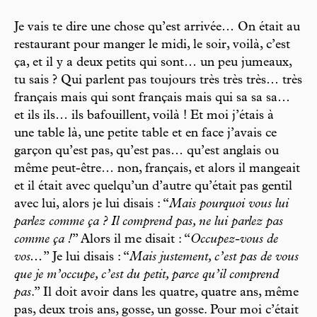
Je vais te dire une chose qu’est arrivée… On était au
restaurant pour manger le midi, le soir, voilà, c’est
ça, et il y a deux petits qui sont… un peu jumeaux,
tu sais ? Qui parlent pas toujours très très très… très
français mais qui sont français mais qui sa sa sa…
et ils ils… ils bafouillent, voilà ! Et moi j’étais à
une table là, une petite table et en face j’avais ce
garçon qu’est pas, qu’est pas… qu’est anglais ou
même peut-être… non, français, et alors il mangeait
et il était avec quelqu’un d’autre qu’était pas gentil
avec lui, alors je lui disais : “
Mais pourquoi vous lui
parlez comme ça ? Il comprend pas, ne lui parlez pas
comme ça !
” Alors il me disait : “
Occupez-vous de
vos...
” Je lui disais : “
Mais justement, c’est pas de vous
que je m’occupe, c’est du petit, parce qu’il comprend
pas
.” Il doit avoir dans les quatre, quatre ans, même
pas, deux trois ans, gosse, un gosse. Pour moi c’était