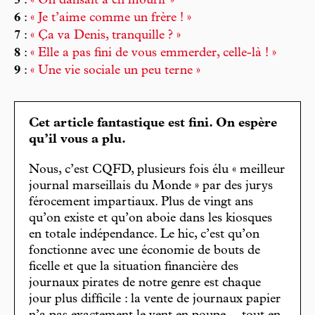
5
:
« On dansait à en mourir »
6
:
« Je t’aime comme un frère ! »
7
:
« Ça va Denis, tranquille ? »
8
:
« Elle a pas fini de vous emmerder, celle-là ! »
9
:
« Une vie sociale un peu terne »
Cet article fantastique est fini. On espère
qu’il vous a plu.
Nous, c’est CQFD, plusieurs fois élu « meilleur
journal marseillais du Monde » par des jurys
férocement impartiaux. Plus de vingt ans
qu’on existe et qu’on aboie dans les kiosques
en totale indépendance. Le hic, c’est qu’on
fonctionne avec une économie de bouts de
ficelle et que la situation financière des
journaux pirates de notre genre est chaque
jour plus difficile : la vente de journaux papier