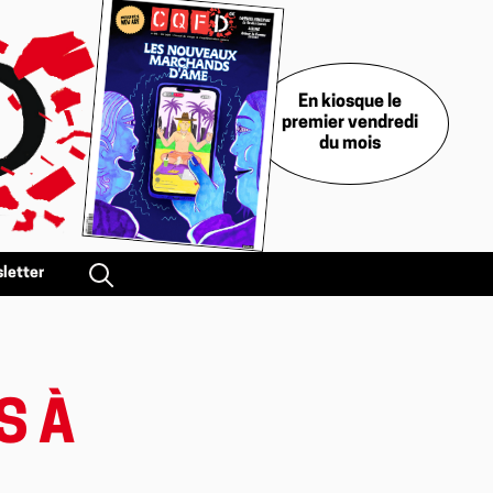
En kiosque le
premier vendredi
du mois
letter
S À