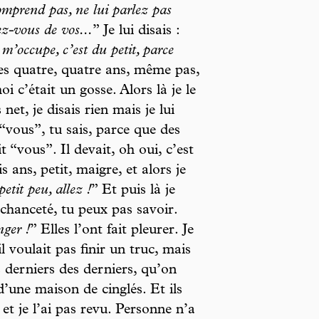
omprend pas, ne lui parlez pas
z-vous de vos...
” Je lui disais :
m’occupe, c’est du petit, parce
 les quatre, quatre ans, même pas,
i c’était un gosse. Alors là je le
et, je disais rien mais je lui
 “vous”, tu sais, parce que des
it “vous”. Il devait, oh oui, c’est
is ans, petit, maigre, et alors je
etit peu, allez !
” Et puis là je
chanceté, tu peux pas savoir.
nger !
” Elles l’ont fait pleurer. Je
l voulait pas finir un truc, mais
 derniers des derniers, qu’on
d’une maison de cinglés. Et ils
et je l’ai pas revu. Personne n’a