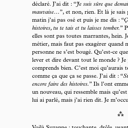
déclaré. J’ai dit : “
Je suis sûre que demai
mauvaise…
”, et non, rien. Et là je sais
matin j’ai pas osé et puis je me dis : “
Ç
histoires, tu te tais et tu laisses tomber.
” P
elles sont pas toutes marrantes, hein. 
métier, mais faut pas exagérer quand mê
personne ne s’est bougé. Qu’est-ce que 
lever et dire devant tout le monde ? Je 
comprends bien. C’est moi qu’aurais tou
comme ça que ça se passe. J’ai dit : “
Si
encore faire des histoires.
” Ils l’ont emmen
un nouveau, qui ressemble mais qu’est p
lui ai parlé, mais j’ai rien dit. Je m’oc
⁂
Voilà Suzanne : touchante, drôle, usan