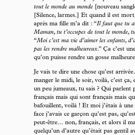
tout le monde au monde
[nouveau sangl
[Silence, larmes.] Et quand il est mor
après ma fille m’a dit : “
Il faut que tu ai
Maman, tu t’occupes de tout le monde, tu 
“
Moi c’est ma vie d’aimer les enfants, d’
pas les rendre malheureux
.” Ça c’est un
qu’on puisse rendre un gosse malheure
Je vais te dire une chose qu’est arriv
manger le midi, le soir, voilà, c’est ça,
un peu jumeaux, tu sais ? Qui parlent p
français mais qui sont français mais qui
bafouillent, voilà ! Et moi j’étais à une 
face j’avais ce garçon qu’est pas, qu’
peut-être… non, français, et alors il ma
quelqu’un d’autre qu’était pas gentil avec