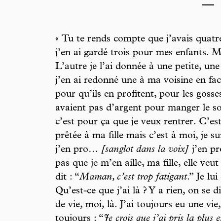
***
« Tu te rends compte que j’avais quatr
j’en ai gardé trois pour mes enfants. Ma 
L’autre je l’ai donnée à une petite, une
j’en ai redonné une à ma voisine en fac
pour qu’ils en profitent, pour les goss
avaient pas d’argent pour manger le soir
c’est pour ça que je veux rentrer. C’es
prêtée à ma fille mais c’est à moi, je s
j’en pro…
[sanglot dans la voix]
j’en pr
pas que je m’en aille, ma fille, elle veut
dit : “
Maman, c’est trop fatigant
.” Je lui
Qu’est-ce que j’ai là ? Y a rien, on se d
de vie, moi, là. J’ai toujours eu une vie,
toujours : “
Je crois que j’ai pris la plu