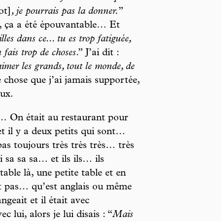
ot]
, je pourrais pas la donner.
”
t, ça a été épouvantable… Et
lles dans ce... tu es trop fatiguée,
fais trop de choses
.” J’ai dit :
aimer les grands, tout le monde, de
e chose que j’ai jamais supportée,
ux.
ée… On était au restaurant pour
 et il y a deux petits qui sont…
as toujours très très très… très
 sa sa sa… et ils ils… ils
table là, une petite table et en
est pas… qu’est anglais ou même
ngeait et il était avec
 lui, alors je lui disais : “
Mais