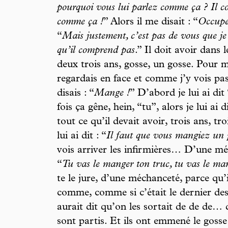
pourquoi vous lui parlez comme ça ? Il c
comme ça !
” Alors il me disait : “
Occupe
“
Mais justement, c’est pas de vous que je 
qu’il comprend pas
.” Il doit avoir dans
deux trois ans, gosse, un gosse. Pour mo
regardais en face et comme j’y vois pas n
disais : “
Mange !
” D’abord je lui ai dit
fois ça gêne, hein, “tu”, alors je lui ai d
tout ce qu’il devait avoir, trois ans, tro
lui ai dit : “
Il faut que vous mangiez un p
vois arriver les infirmières… D’une mé
“
Tu vas le manger ton truc, tu vas le ma
te le jure, d’une méchanceté, parce qu’i
comme, comme si c’était le dernier des
aurait dit qu’on les sortait de de de… 
sont partis. Et ils ont emmené le gosse 