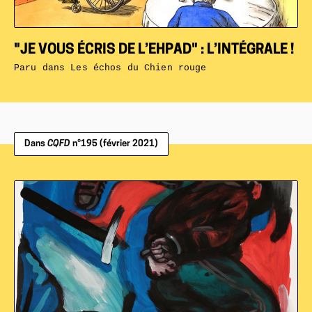
"JE VOUS ÉCRIS DE L’EHPAD" : L’INTÉGRALE !
Paru dans
Les échos du Chien rouge
Dans
CQFD
n°195 (février 2021)