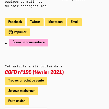
équipes du matin et
du soir échangent les
Facebook
Twitter
Mastodon
Email
Imprimer
Écrire un commentaire
Cet article a été publié dans
CQFD
n°195 (février 2021)
Trouver un point de vente
Je veux m'abonner
Faire un don