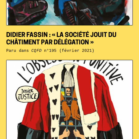
DIDIER FASSIN : « LA SOCIÉTÉ JOUIT DU
CHÂTIMENT PAR DÉLÉGATION »
Paru dans
CQFD
n°195 (février 2021)