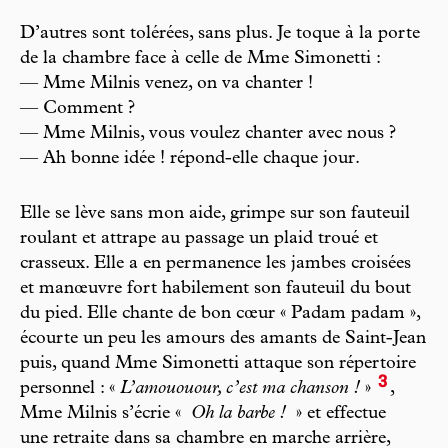
D’autres sont tolérées, sans plus. Je toque à la porte
de la chambre face à celle de Mme Simonetti :
— Mme Milnis venez, on va chanter !
— Comment ?
— Mme Milnis, vous voulez chanter avec nous ?
— Ah bonne idée ! répond-elle chaque jour.
Elle se lève sans mon aide, grimpe sur son fauteuil
roulant et attrape au passage un plaid troué et
crasseux. Elle a en permanence les jambes croisées
et manœuvre fort habilement son fauteuil du bout
du pied. Elle chante de bon cœur « Padam padam »,
écourte un peu les amours des amants de Saint-Jean
puis, quand Mme Simonetti attaque son répertoire
3
personnel : «
L’amououour, c’est ma chanson !
»
,
Mme Milnis s’écrie «
Oh la barbe !
» et effectue
une retraite dans sa chambre en marche arrière,