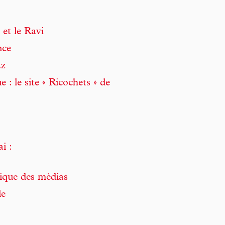
et le Ravi
nce
az
 : le site « Ricochets » de
i :
ique des médias
le