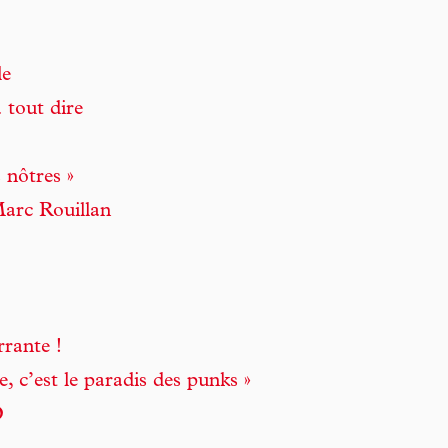
le
tout dire
 nôtres »
arc Rouillan
rante !
 c’est le paradis des punks »
D