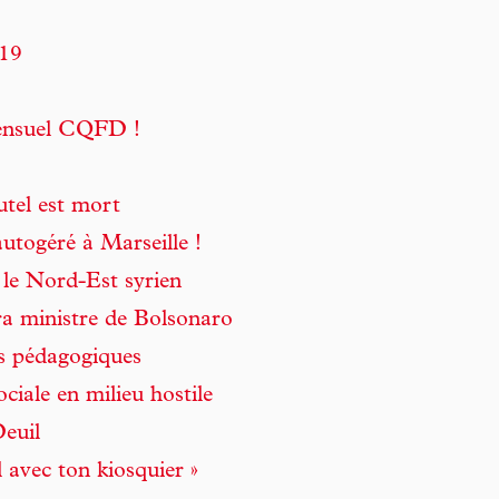
019
mensuel CQFD !
utel est mort
autogéré à Marseille !
 le Nord-Est syrien
ra ministre de Bolsonaro
s pédagogiques
iale en milieu hostile
euil
 avec ton kiosquier »