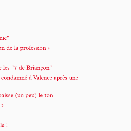
nie"
on de la profession »
e les "7 de Briançon"
 condamné à Valence après une
 baisse (un peu) le ton
 »
le !