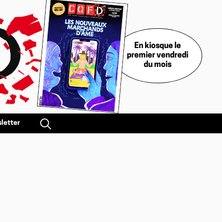
En kiosque le
premier vendredi
du mois
letter