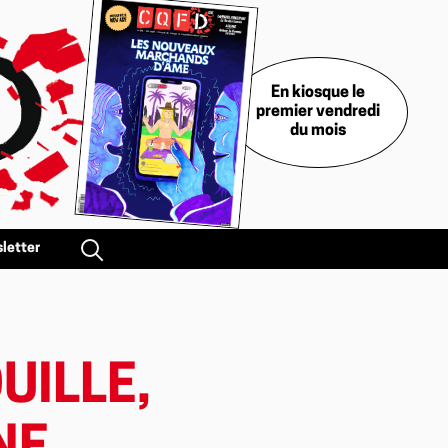
En kiosque le
premier vendredi
du mois
letter
UILLE,