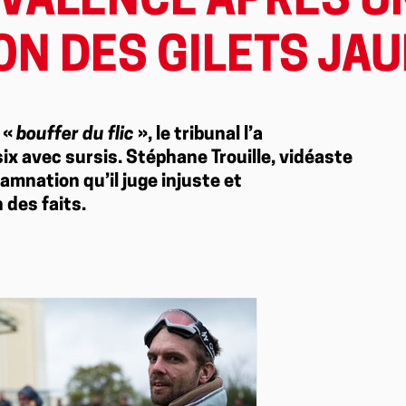
VALENCE APRÈS U
ON DES GILETS JA
 «
bouffer du flic
», le tribunal l’a
x avec sursis. Stéphane Trouille, vidéaste
damnation qu’il juge injuste et
n des faits.