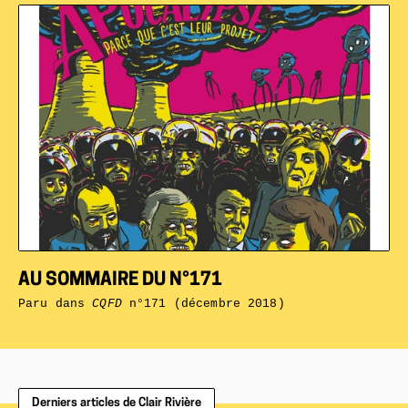
AU SOMMAIRE DU N°171
Paru dans
CQFD
n°171 (décembre 2018)
Derniers articles de Clair Rivière