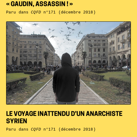
« GAUDIN, ASSASSIN ! »
Paru dans
CQFD
n°171 (décembre 2018)
LE VOYAGE INATTENDU D’UN ANARCHISTE
SYRIEN
Paru dans
CQFD
n°171 (décembre 2018)