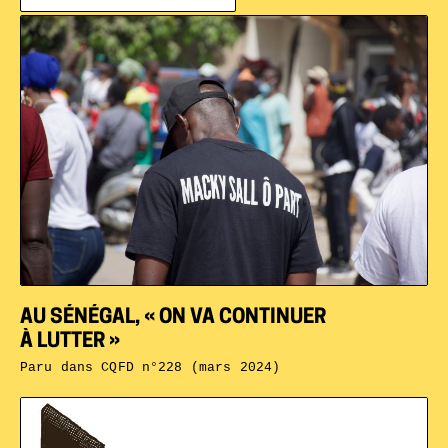
AU SÉNÉGAL, « ON VA CONTINUER
À LUTTER »
Paru dans
CQFD n°228 (mars 2024)