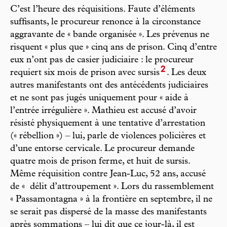
C’est l’heure des réquisitions. Faute d’éléments
suffisants, le procureur renonce à la circonstance
aggravante de « bande organisée ». Les prévenus ne
risquent « plus que » cinq ans de prison. Cinq d’entre
eux n’ont pas de casier judiciaire : le procureur
2
requiert six mois de prison avec sursis
. Les deux
autres manifestants ont des antécédents judiciaires
et ne sont pas jugés uniquement pour « aide à
l’entrée irrégulière ». Mathieu est accusé d’avoir
résisté physiquement à une tentative d’arrestation
(« rébellion ») – lui, parle de violences policières et
d’une entorse cervicale. Le procureur demande
quatre mois de prison ferme, et huit de sursis.
Même réquisition contre Jean-Luc, 52 ans, accusé
de «
délit d’attroupement ». Lors du rassemblement
« Passamontagna » à la frontière en septembre, il ne
se serait pas dispersé de la masse des manifestants
après sommations – lui dit que ce jour-là, il est