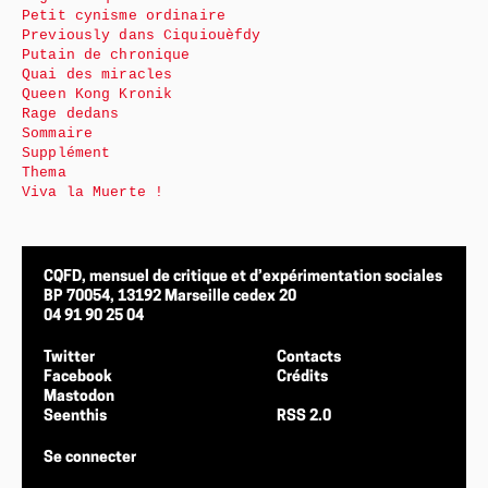
Petit cynisme ordinaire
Previously dans Ciquiouèfdy
Putain de chronique
Quai des miracles
Queen Kong Kronik
Rage dedans
Sommaire
Supplément
Thema
Viva la Muerte !
CQFD, mensuel de critique et d’expérimentation sociales
BP 70054, 13192 Marseille cedex 20
04 91 90 25 04
Twitter
Contacts
Facebook
Crédits
Mastodon
Seenthis
RSS 2.0
Se connecter