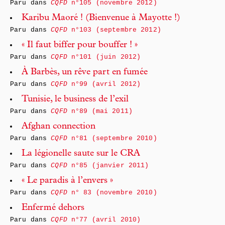
Paru dans
CQFD
n°105 (novembre 2012)
Karibu Maoré ! (Bienvenue à Mayotte !)
Paru dans
CQFD
n°103 (septembre 2012)
« Il faut biffer pour bouffer ! »
Paru dans
CQFD
n°101 (juin 2012)
À Barbès, un rêve part en fumée
Paru dans
CQFD
n°99 (avril 2012)
Tunisie, le business de l’exil
Paru dans
CQFD
n°89 (mai 2011)
Afghan connection
Paru dans
CQFD
n°81 (septembre 2010)
La légionelle saute sur le CRA
Paru dans
CQFD
n°85 (janvier 2011)
« Le paradis à l’envers »
Paru dans
CQFD
n° 83 (novembre 2010)
Enfermé dehors
Paru dans
CQFD
n°77 (avril 2010)