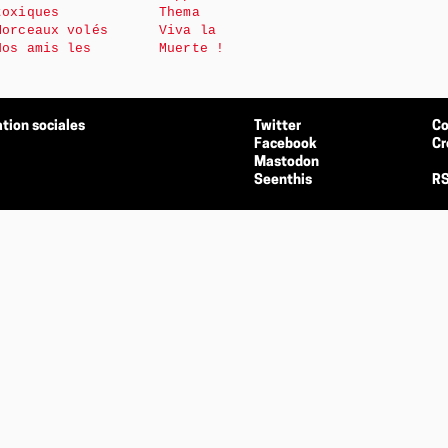
toxiques
Thema
Morceaux volés
Viva la
Nos amis les
Muerte !
tion sociales
Twitter
Co
Facebook
Cr
Mastodon
Seenthis
RS