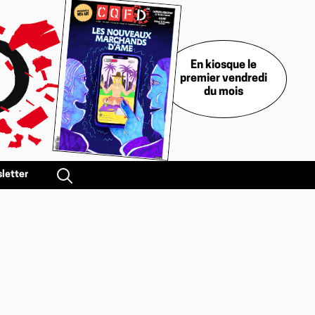
En kiosque le
premier vendredi
du mois
letter