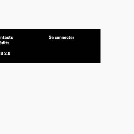
ntacts
Se connecter
édits
S 2.0