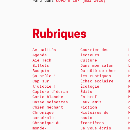
Paru dans
CQFD
n°187 (mai 2020)
Rubriques
Actualités
Courrier des
Agenda
lecteurs
Aïe Tech
Culture
Billets
Dans mon salon
Bouquin
Du côté de chez
Ça brûle !
les rustiques
Cap sur
Échec scolaire
l’utopie !
Écologie
Capture d’écran
Édito
Carte blanche
En bref
Casse noisettes
Faux amis
Chien méchant
Fiction
Chronique
Histoires de
carcérale
saute-
Chronique du
frontières
monde-
Je vous écris