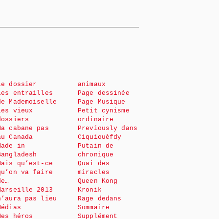
Le dossier
animaux
Les entrailles
Page dessinée
de Mademoiselle
Page Musique
Les vieux
Petit cynisme
dossiers
ordinaire
Ma cabane pas
Previously dans
au Canada
Ciquiouèfdy
Made in
Putain de
Bangladesh
chronique
Mais qu’est-ce
Quai des
qu’on va faire
miracles
de…
Queen Kong
Marseille 2013
Kronik
n’aura pas lieu
Rage dedans
Médias
Sommaire
Mes héros
Supplément