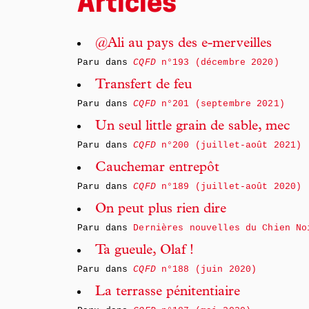
Articles
@Ali au pays des e-merveilles
Paru dans
CQFD
n°193 (décembre 2020)
Transfert de feu
Paru dans
CQFD
n°201 (septembre 2021)
Un seul little grain de sable, mec
Paru dans
CQFD
n°200 (juillet-août 2021)
Cauchemar entrepôt
Paru dans
CQFD
n°189 (juillet-août 2020)
On peut plus rien dire
Paru dans
Dernières nouvelles du Chien No
Ta gueule, Olaf !
Paru dans
CQFD
n°188 (juin 2020)
La terrasse pénitentiaire