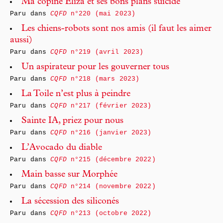
Ma copine Eliza et ses bons plans suicide
Paru dans
CQFD
n°220 (mai 2023)
Les chiens-robots sont nos amis (il faut les aimer
aussi)
Paru dans
CQFD
n°219 (avril 2023)
Un aspirateur pour les gouverner tous
Paru dans
CQFD
n°218 (mars 2023)
La Toile n’est plus à peindre
Paru dans
CQFD
n°217 (février 2023)
Sainte IA, priez pour nous
Paru dans
CQFD
n°216 (janvier 2023)
L’Avocado du diable
Paru dans
CQFD
n°215 (décembre 2022)
Main basse sur Morphée
Paru dans
CQFD
n°214 (novembre 2022)
La sécession des siliconés
Paru dans
CQFD
n°213 (octobre 2022)