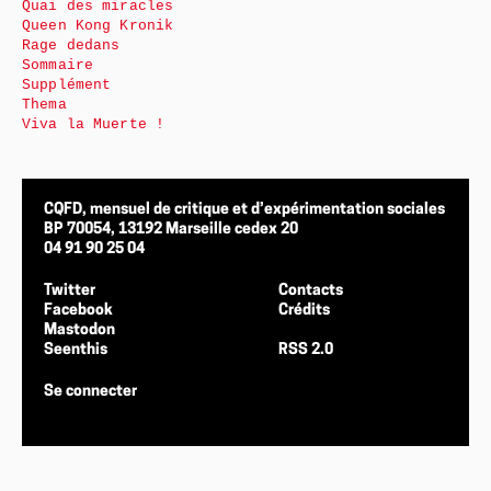
Quai des miracles
Queen Kong Kronik
Rage dedans
Sommaire
Supplément
Thema
Viva la Muerte !
CQFD, mensuel de critique et d’expérimentation sociales
BP 70054, 13192 Marseille cedex 20
04 91 90 25 04
Twitter
Contacts
Facebook
Crédits
Mastodon
Seenthis
RSS 2.0
Se connecter