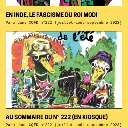
EN INDE, LE FASCISME DU ROI MODI
Paru dans
CQFD n°222 (juillet-août-septembre 2023)
AU SOMMAIRE DU N° 222 (EN KIOSQUE)
Paru dans
CQFD n°222 (juillet-août-septembre 2023)