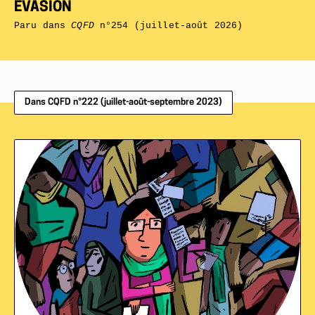
ÉVASION
Paru dans
CQFD
n°254 (juillet-août 2026)
Dans CQFD n°222 (juillet-août-septembre 2023)