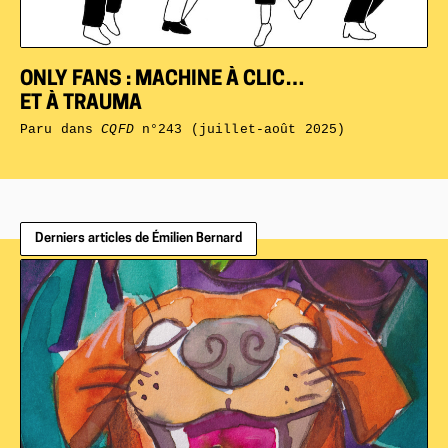
ONLY FANS : MACHINE À CLIC…
ET À TRAUMA
Paru dans
CQFD
n°243 (juillet-août 2025)
Derniers articles de Émilien Bernard