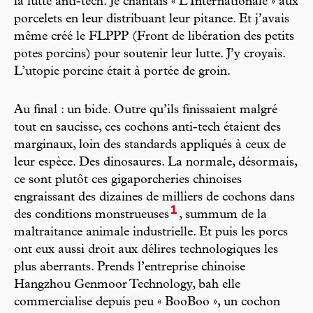
la lutte anti-tech. Je chantais « L’Internationale » aux
porcelets en leur distribuant leur pitance. Et j’avais
même créé le FLPPP (Front de libération des petits
potes porcins) pour soutenir leur lutte. J’y croyais.
L’utopie porcine était à portée de groin.
Au final : un bide. Outre qu’ils finissaient malgré
tout en saucisse, ces cochons anti-tech étaient des
marginaux, loin des standards appliqués à ceux de
leur espèce. Des dinosaures. La normale, désormais,
ce sont plutôt ces gigaporcheries chinoises
engraissant des dizaines de milliers de cochons dans
1
des conditions monstrueuses
, summum de la
maltraitance animale industrielle. Et puis les porcs
ont eux aussi droit aux délires technologiques les
plus aberrants. Prends l’entreprise chinoise
Hangzhou Genmoor Technology, bah elle
commercialise depuis peu « BooBoo », un cochon