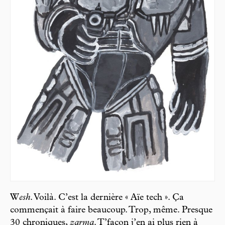
W
esh
. Voilà. C’est la dernière « Aïe tech ». Ça
commençait à faire beaucoup. Trop, même. Presque
30 chroniques,
zarma
. T’façon j’en ai plus rien à