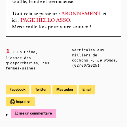
souffle, froide et pernicieuse.
Tout cela se passe ici :
ABONNEMENT
et
ici :
PAGE HELLO ASSO
.
Merci mille fois pour votre soutien !
verticales aux
1
« En Chine,
milliers de
l’essor des
cochons »,
Le Monde
,
gigaporcheries, ces
(02/06/2025).
fermes-usines
Facebook
Twitter
Mastodon
Email
Imprimer
Écrire un commentaire