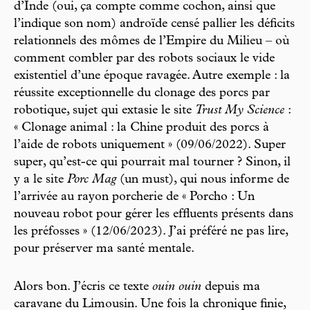
d’Inde (oui, ça compte comme cochon, ainsi que
l’indique son nom) androïde censé pallier les déficits
relationnels des mômes de l’Empire du Milieu – où
comment combler par des robots sociaux le vide
existentiel d’une époque ravagée. Autre exemple : la
réussite exceptionnelle du clonage des porcs par
robotique, sujet qui extasie le site
Trust My Science
:
« Clonage animal : la Chine produit des porcs à
l’aide de robots uniquement » (09/06/2022). Super
super, qu’est-ce qui pourrait mal tourner ? Sinon, il
y a le site
Porc Mag
(un must), qui nous informe de
l’arrivée au rayon porcherie de « Porcho : Un
nouveau robot pour gérer les effluents présents dans
les préfosses » (12/06/2023). J’ai préféré ne pas lire,
pour préserver ma santé mentale.
Alors bon. J’écris ce texte
ouin ouin
depuis ma
caravane du Limousin. Une fois la chronique finie,