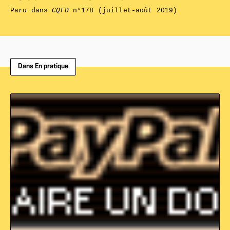
Paru dans
CQFD
n°178 (juillet-août 2019)
Dans En pratique