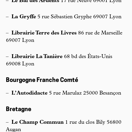
–
Le Bal des Ardents
17 rue Neuve 69001 Lyon
–
La Gryffe
5 rue Sébastien Gryphe 69007 Lyon
–
Librairie Terre des Livres
86 rue de Marseille
69007 Lyon
–
Librairie La Tanière
68 bd des États-Unis
69008 Lyon
Bourgogne Franche Comté
–
L’Autodidacte
5 rue Marulaz 25000 Besançon
Bretagne
–
Le Champ Commun
1 rue du clos Bily 56800
Augan