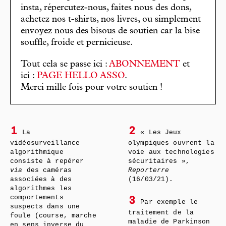
insta, répercutez-nous, faites nous des dons,
achetez nos t-shirts, nos livres, ou simplement
envoyez nous des bisous de soutien car la bise
souffle, froide et pernicieuse.
Tout cela se passe ici :
ABONNEMENT
et
ici :
PAGE HELLO ASSO
.
Merci mille fois pour votre soutien !
1
2
La
« Les Jeux
vidéosurveillance
olympiques ouvrent la
algorithmique
voie aux technologies
consiste à repérer
sécuritaires »,
via
des caméras
Reporterre
associées à des
(16/03/21).
algorithmes les
comportements
3
Par exemple le
suspects dans une
traitement de la
foule (course, marche
maladie de Parkinson
en sens inverse du