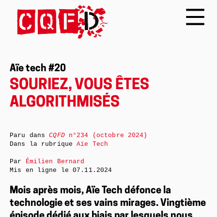
Aïe tech #20
SOURIEZ, VOUS ÊTES
ALGORITHMISÉS
Paru dans
CQFD
n°234 (octobre 2024)
Dans la rubrique
Aïe Tech
Par
Émilien Bernard
Mis en ligne le
07.11.2024
Mois après mois, Aïe Tech défonce la
technologie et ses vains mirages. Vingtième
épisode dédié aux biais par lesquels nous